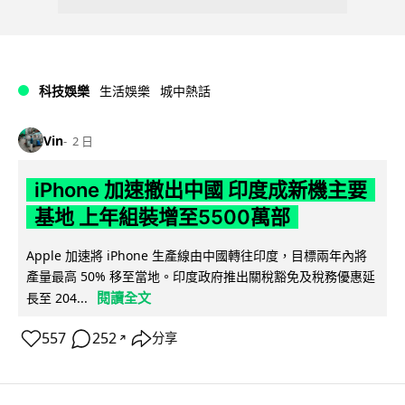
科技娛樂
生活娛樂
城中熱話
Vin
2 日
iPhone 加速撤出中國 印度成新機主要
基地 上年組裝增至5500萬部
Apple 加速將 iPhone 生產線由中國轉往印度，目標兩年內將
產量最高 50% 移至當地。印度政府推出關稅豁免及稅務優惠延
閱讀全文
長至 204...
557
252
分享
↗