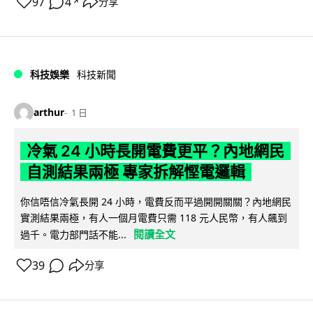
97
4
分享
↗
科技娛樂
科技新聞
arthur
1 日
冷氣 24 小時長開電費更平？內地網民
自測結果兩極 專家拆解慳電邏輯
你信唔信冷氣長開 24 小時，電費反而平過開開關關？內地網民
實測結果兩極，有人一個月電費只需 118 元人民幣，有人飆到
閱讀全文
過千。電力部門話不能...
39
分享