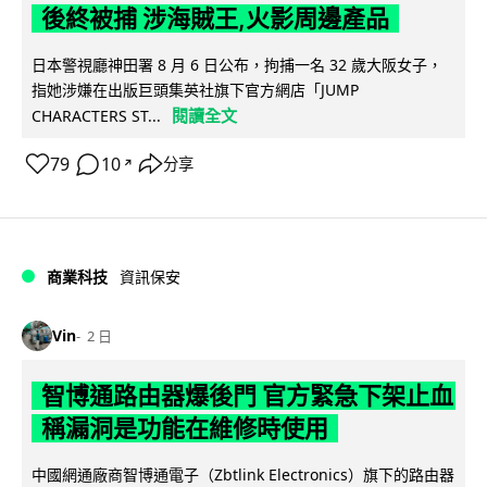
後終被捕 涉海賊王,火影周邊產品
日本警視廳神田署 8 月 6 日公布，拘捕一名 32 歲大阪女子，
指她涉嫌在出版巨頭集英社旗下官方網店「JUMP
閱讀全文
CHARACTERS ST...
79
10
分享
↗
商業科技
資訊保安
Vin
2 日
智博通路由器爆後門 官方緊急下架止血
稱漏洞是功能在維修時使用
中國網通廠商智博通電子（Zbtlink Electronics）旗下的路由器