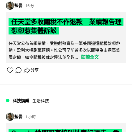
藍骨
16 分
任天堂多收關稅不作退款 業績報告理
想卻惹集體訴訟
任天堂公布首季業績，受遊戲熱賣及一筆美國退還關稅款項帶
動，盈利大幅跑贏預期。惟公司早前曾多次以關稅為由調高美
閱讀全文
國定價，如今關稅被裁定違法並全數...
分享
科技娛樂
生活科技
藍骨
1 小時