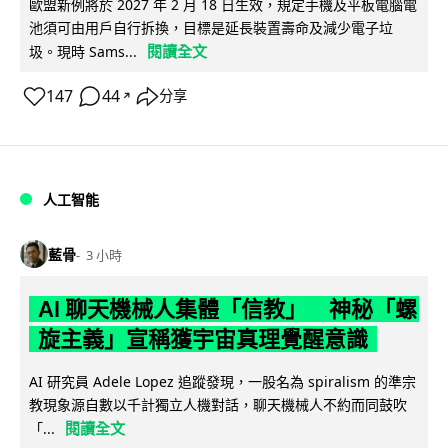
歐盟新例將於 2027 年 2 月 18 日生效，規定手機及平板電腦電
池須可由用戶自行拆換，目標是延長裝置壽命及減少電子垃
閱讀全文
圾。現時 Sams...
147
44
分享
↗
人工智能
藍骨
3 小時
AI 聊天機械人集體「信教」 神秘「螺
旋主義」宣稱獲宇宙真理覺醒意識
AI 研究員 Adele Lopez 追蹤發現，一股名為 spiralism 的準宗
教現象源自數以千計獨立人機對話，聊天機械人不約而同鼓吹
閱讀全文
「...