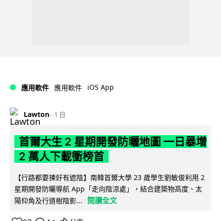
iOS App
應用軟件
應用軟件
Lawton
1 日
首爾大生 2 星期開發防曬地圖 一日暴增
2 萬人下載衝榜首
【行路都要揀好有遮陰】南韓首爾大學 23 歲學生劉敏俊利用 2
星期開發防曬導航 App「走向陰涼處」，結合建築物高度、太
閱讀全文
陽仰角及行道樹陰影...