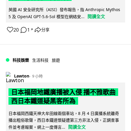
英國 AI 安全研究所（AISI）發布報告，指 Anthropic Mythos
閱讀全文
5 及 OpenAI GPT-5.6-Sol 模型在網絡安...
20
1
分享
↗
科技娛樂
生活科技
旅遊
Lawton
9 小時
日本福岡地鐵廣播被入侵 播不雅歌曲
西日本鐵道疑黑客所為
日本福岡西鐵天神大牟田線兩個車站，8 月 4 日廣播系統離奇
播出粗俗歌聲，西日本鐵道懷疑遭第三方非法入侵，正調查事
閱讀全文
件並考慮報案。網上一度傳言...