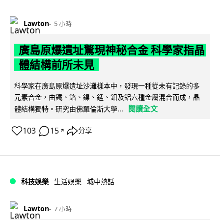
Lawton
5 小時
廣島原爆遺址驚現神秘合金 科學家指晶
體結構前所未見
科學家在廣島原爆遺址沙灘樣本中，發現一種從未有記錄的多
元素合金，由鐵、鉻、鎳、錳、鉬及鋁六種金屬混合而成，晶
閱讀全文
體結構獨特。研究由佛羅倫斯大學...
103
15
分享
↗
科技娛樂
生活娛樂
城中熱話
Lawton
7 小時