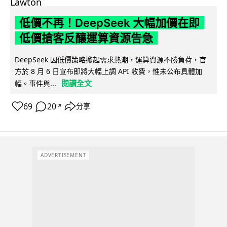
低價不再！DeepSeek 大幅加價在即
低價搶客反釀運算資源告急
DeepSeek 因低價策略掀起需求熱潮，運算資源不勝負荷，官
方於 8 月 6 日宣布即將大幅上調 API 收費，惟未公布具體加
閱讀全文
幅。事件與...
69
20
分享
↗
ADVERTISEMENT