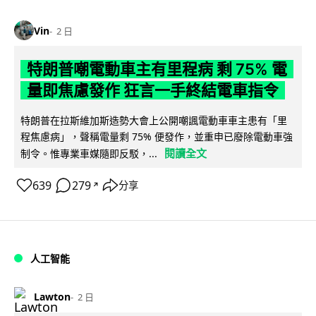
Vin
2 日
特朗普嘲電動車主有里程病 剩 75% 電
量即焦慮發作 狂言一手終結電車指令
特朗普在拉斯維加斯造勢大會上公開嘲諷電動車車主患有「里
程焦慮病」，聲稱電量剩 75% 便發作，並重申已廢除電動車強
閱讀全文
制令。惟專業車媒隨即反駁，...
639
279
分享
↗
人工智能
Lawton
2 日