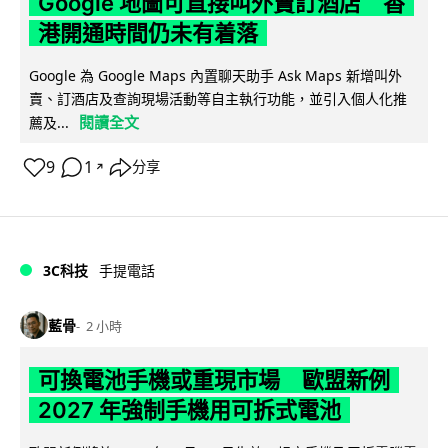
Google 地圖可直接叫外賣訂酒店 香
港開通時間仍未有着落
Google 為 Google Maps 內置聊天助手 Ask Maps 新增叫外
賣、訂酒店及查詢現場活動等自主執行功能，並引入個人化推
閱讀全文
薦及...
9
1
分享
↗
3C科技
手提電話
藍骨
2 小時
可換電池手機或重現市場 歐盟新例
2027 年強制手機用可拆式電池