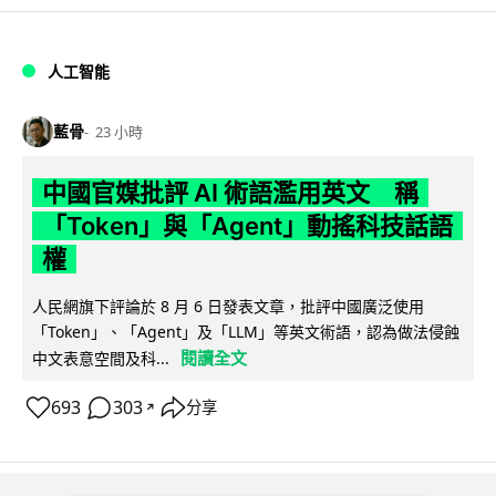
人工智能
藍骨
23 小時
中國官媒批評 AI 術語濫用英文 稱
「Token」與「Agent」動搖科技話語
權
人民網旗下評論於 8 月 6 日發表文章，批評中國廣泛使用
「Token」、「Agent」及「LLM」等英文術語，認為做法侵蝕
閱讀全文
中文表意空間及科...
693
303
分享
↗