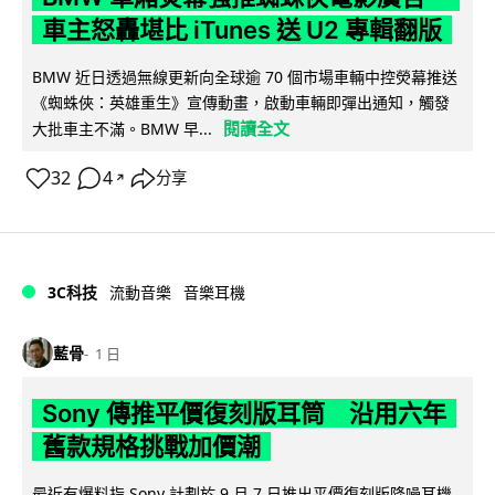
車主怒轟堪比 iTunes 送 U2 專輯翻版
BMW 近日透過無線更新向全球逾 70 個市場車輛中控熒幕推送
《蜘蛛俠：英雄重生》宣傳動畫，啟動車輛即彈出通知，觸發
閱讀全文
大批車主不滿。BMW 早...
32
4
分享
↗
3C科技
流動音樂
音樂耳機
藍骨
1 日
Sony 傳推平價復刻版耳筒 沿用六年
舊款規格挑戰加價潮
最近有爆料指 Sony 計劃於 9 月 7 日推出平價復刻版降噪耳機