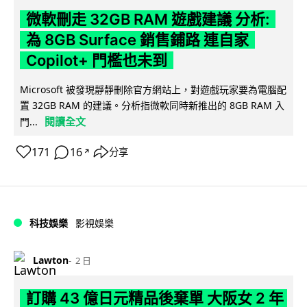
微軟刪走 32GB RAM 遊戲建議 分析:
為 8GB Surface 銷售鋪路 連自家
Copilot+ 門檻也未到
Microsoft 被發現靜靜刪除官方網站上，對遊戲玩家要為電腦配
置 32GB RAM 的建議。分析指微軟同時新推出的 8GB RAM 入
閱讀全文
門...
171
16
分享
↗
科技娛樂
影視娛樂
Lawton
2 日
訂購 43 億日元精品後棄單 大阪女 2 年