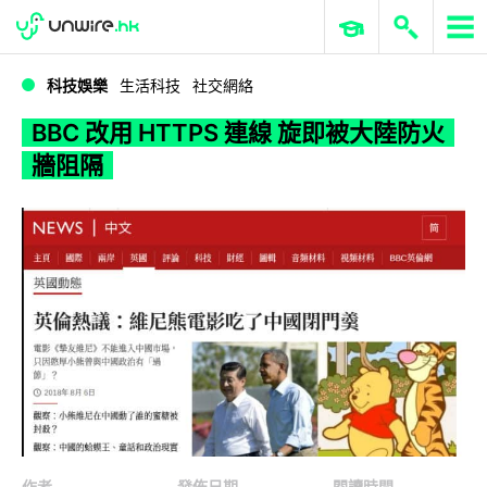
WWDC 2026
GenAI 與雲端科技專區
ERP 與商業 AI
BBC 改用 HTTPS 連線 旋即被大陸防火牆阻隔
科技娛樂
生活科技
社交網絡
BBC 改用 HTTPS 連線 旋即被大陸防火
牆阻隔
作者
發佈日期
閱讀時間