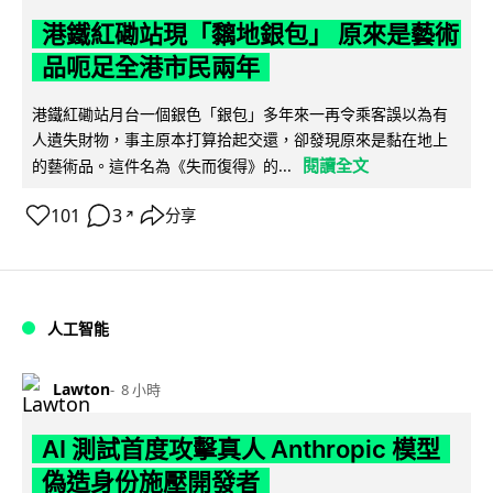
港鐵紅磡站現「黐地銀包」 原來是藝術
品呃足全港市民兩年
港鐵紅磡站月台一個銀色「銀包」多年來一再令乘客誤以為有
人遺失財物，事主原本打算拾起交還，卻發現原來是黏在地上
閱讀全文
的藝術品。這件名為《失而復得》的...
101
3
分享
↗
人工智能
Lawton
8 小時
AI 測試首度攻擊真人 Anthropic 模型
偽造身份施壓開發者