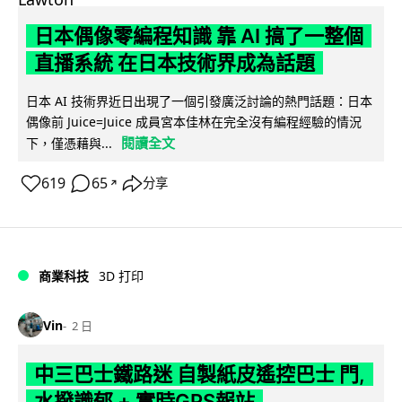
日本偶像零編程知識 靠 AI 搞了一整個
直播系統 在日本技術界成為話題
日本 AI 技術界近日出現了一個引發廣泛討論的熱門話題：日本
偶像前 Juice=Juice 成員宮本佳林在完全沒有編程經驗的情況
閱讀全文
下，僅憑藉與...
619
65
分享
↗
商業科技
3D 打印
Vin
2 日
中三巴士鐵路迷 自製紙皮遙控巴士 門,
水撥識郁 + 實時GPS報站