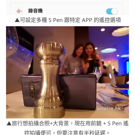
▲可設定多種 S Pen 跟特定 APP 的遙控選項
▲旅行想拍攝合照+大背景，現在用前鏡 + S Pen 遙
控拍攝便可，但要注意有半秒延遲。