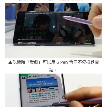
▲吃飯時「煲劇」可以用 S Pen 暫停不停推跌電
話。