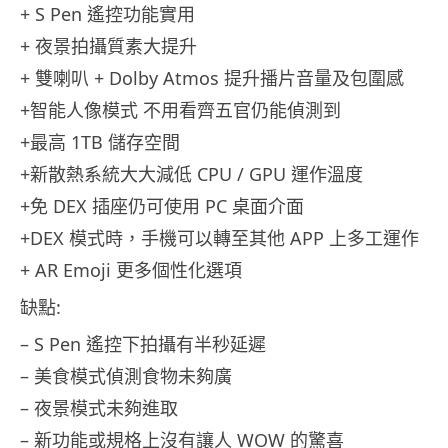
+ S Pen 遙控功能實用
+ 夜景拍攝質素大提升
+ 雙喇叭 + Dolby Atmos 提升播片音量及包圍感
+智能人像模式 不用看齊五官仍能偵測到
+最高 1TB 儲存空間
+新散熱系統大大減低 CPU / GPU 運作溫度
+免 DEX 插座仍可使用 PC 桌面介面
+DEX 模式時，手機可以轉至其他 APP 上多工運作
+ AR Emoji 更多個性化選項
缺點:
– S Pen 遙控下拍攝有半秒延遲
– 美食模式偵測食物未夠廣
– 夜景模式未夠進取
– 新功能或規格上沒有讓人 WOW 的驚喜