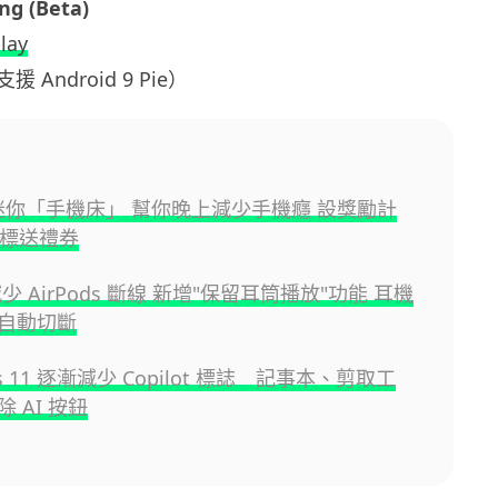
ing (Beta)
lay
Android 9 Pie）
 推迷你「手機床」 幫你晚上減少手機癮 設獎勵計
達標送禮券
 減少 AirPods 斷線 新增"保留耳筒播放"功能 耳機
自動切斷
ws 11 逐漸減少 Copilot 標誌 記事本、剪取工
 AI 按鈕