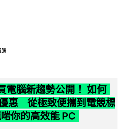
電腦
6 買電腦新趨勢公開！ 如何
優惠 從極致便攜到電競標
選啱你的高效能 PC