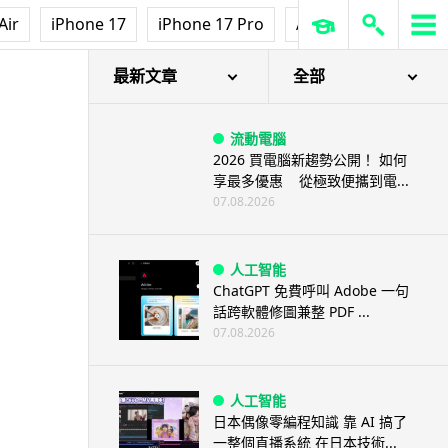
Air
iPhone 17
iPhone 17 Pro
AirPods Pro 3
Ap
最新文章
全部
流動電腦
2026 買電腦新趨勢公開！ 如何
享最多優惠 從極致便攜到電...
07.08.2026
人工智能
ChatGPT 免費呼叫 Adobe 一句
話跨軟體修圖兼整 PDF ...
07.08.2026
人工智能
日本偶像零編程知識 靠 AI 搞了
一整個直播系統 在日本技術...