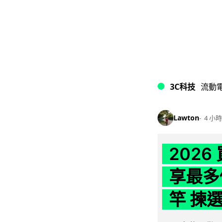
3C科技
流動
Lawton
4 小時
202
享最多
竿 揀