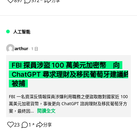
897
572
分享
↗
人工智能
arthur
1 日
FBI 探員涉盜 100 萬美元加密幣 向
ChatGPT 尋求理財及移民葡萄牙建議終
被捕
FBI 一名資深反情報探員涉嫌利用職務之便盜取敵對國家近 100
萬美元加密貨幣，事後更向 ChatGPT 諮詢理財及移民葡萄牙方
閱讀全文
案，最終因...
23
1
分享
↗