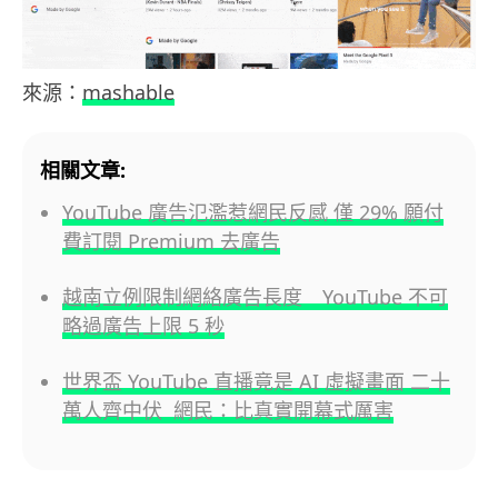
來源：
mashable
相關文章:
YouTube 廣告氾濫惹網民反感 僅 29% 願付
費訂閱 Premium 去廣告
越南立例限制網絡廣告長度 YouTube 不可
略過廣告上限 5 秒
世界盃 YouTube 直播竟是 AI 虛擬畫面 二十
萬人齊中伏 網民：比真實開幕式厲害