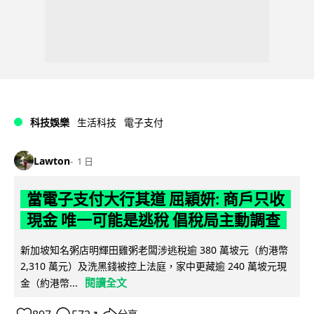
科技娛樂
生活科技
電子支付
Lawton
1 日
當電子支付大行其道 屈穎妍: 商戶只收
現金 唯一可能是逃稅 倡稅局主動調查
新加坡知名粥店明輝田雞粥老闆涉逃稅逾 380 萬坡元（約港幣
2,310 萬元）及洗黑錢被控上法庭，家中更藏逾 240 萬坡元現
閱讀全文
金（約港幣...