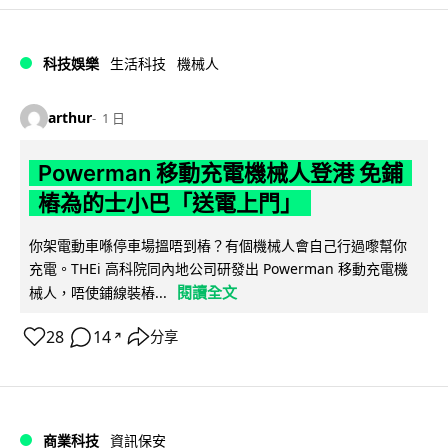
科技娛樂
生活科技
機械人
arthur
1 日
Powerman 移動充電機械人登港 免鋪
樁為的士小巴「送電上門」
你架電動車喺停車場搵唔到樁？有個機械人會自己行過嚟幫你
充電。THEi 高科院同內地公司研發出 Powerman 移動充電機
閱讀全文
械人，唔使鋪線裝樁...
28
14
分享
↗
商業科技
資訊保安