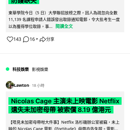
防護缺失
東華學院今日（5 日）大學聯招放榜之際，因人為疏忽向全數
11,139 名課程申請人錯誤發出取錄通知電郵，令大批考生一度
閱讀全文
以為獲得學位取錄，事...
143
16
分享
↗
科技娛樂
影視娛樂
Lawton
18 小時
Nicolas Cage 主演未上映電影 Netflix
遺失未加密母帶 被索償 8.19 億港元
【唔見未加密母帶咁大件事】Netflix 洛杉磯辦公室被竊，未上
映的 Nicolas Cage 電影《Fortitude》母帶亦告失蹤。電影...