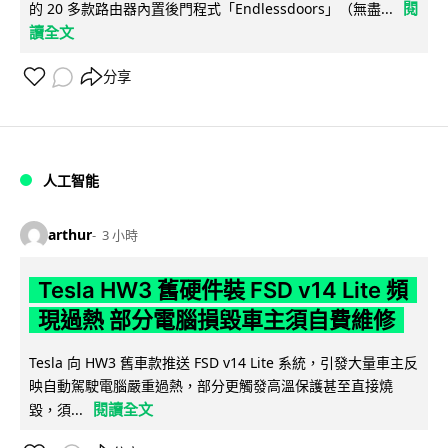
閱
的 20 多款路由器內置後門程式「Endlessdoors」（無盡...
讀全文
分享
人工智能
arthur
3 小時
Tesla HW3 舊硬件裝 FSD v14 Lite 頻
現過熱 部分電腦損毀車主須自費維修
Tesla 向 HW3 舊車款推送 FSD v14 Lite 系統，引發大量車主反
映自動駕駛電腦嚴重過熱，部分更觸發高溫保護甚至直接燒
閱讀全文
毀，須...