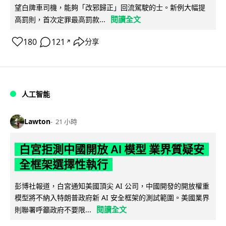
望白牌車司機，能夠「改邪歸正」回流駕駛的士。新例大幅提
閱讀全文
高罰則，首次定罪最高罰款...
180
121
分享
↗
人工智能
Lawton
21 小時
白宮拒測中國開放 AI 模型 業界質疑安
全框架選擇性執行
彭博社報道，白宮通知美國頂尖 AI 公司，中國開發的開放權重
模型將不納入特朗普政府新 AI 安全框架的測試範圍。美國業界
閱讀全文
則聯署呼籲政府不要限...