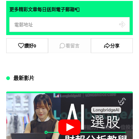
📮
更多精彩文章每日送到電子郵箱
讚好
0
看留言
分享
最新影片