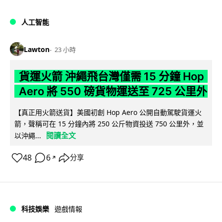
人工智能
Lawton
23 小時
貨運火箭 沖繩飛台灣僅需 15 分鐘 Hop
Aero 將 550 磅貨物運送至 725 公里外
【真正用火箭送貨】美國初創 Hop Aero 公開自動駕駛貨運火
箭，聲稱可在 15 分鐘內將 250 公斤物資投送 750 公里外，並
閱讀全文
以沖繩...
48
6
分享
↗
科技娛樂
遊戲情報