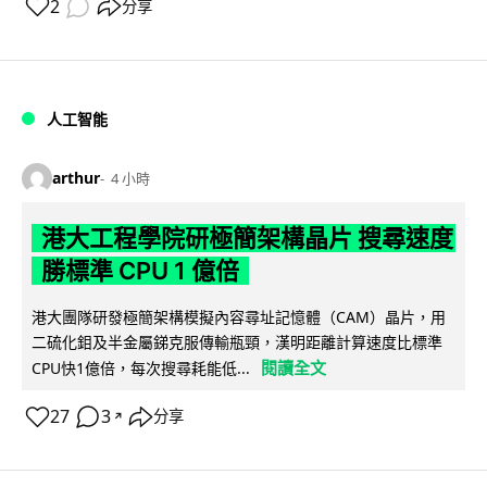
2
分享
人工智能
arthur
4 小時
港大工程學院研極簡架構晶片 搜尋速度
勝標準 CPU 1 億倍
港大團隊研發極簡架構模擬內容尋址記憶體（CAM）晶片，用
二硫化鉬及半金屬銻克服傳輸瓶頸，漢明距離計算速度比標準
閱讀全文
CPU快1億倍，每次搜尋耗能低...
27
3
分享
↗