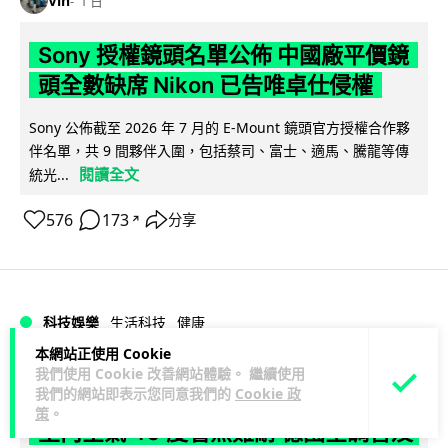
Vin
1 日
Sony 授權鏡頭名單公佈 中國廠平價鏡
頭全數缺席 Nikon 已告唯卓仕侵權
Sony 公佈截至 2026 年 7 月的 E-Mount 鏡頭官方授權合作夥
伴名單，共 9 間夥伴入圍，包括蔡司、富士、適馬、騰龍等傳
閱讀全文
統光...
576
173
分享
↗
科技娛樂
生活科技
健康
本網站正使用 Cookie
我們使用 Cookie 改善網站體驗。 繼續使用
Lawton
1 日
我們的網站即表示您同意我們的
Cookie 政
策
。
室內空氣 40 度暑熱難耐 德國空調普及