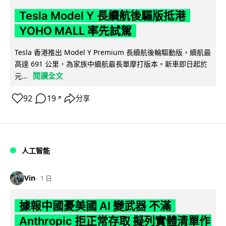
Tesla Model Y 長續航後驅版抵港
YOHO MALL 率先試駕
Tesla 香港推出 Model Y Premium 長續航後輪驅動版，續航最
高達 691 公里，為家族中續航最長單摩打版本。新車即日起於
閱讀全文
元...
92
19
分享
↗
人工智能
Vin
1 日
據報中國憂美國 AI 變武器 不滿
Anthropic 拒正常存取 擬列實體清單作