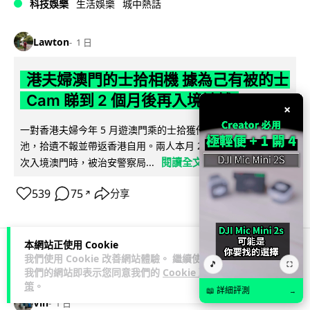
科技娛樂
生活娛樂
城中熱話
Lawton
1 日
港夫婦澳門的士拾相機 據為己有被的士
Cam 睇到 2 個月後再入境被捕
×
一對香港夫婦今年 5 月遊澳門乘的士拾獲他人遺留相機及電
池，拾遺不報並帶返香港自用。兩人本月 2 日經港珠澳大橋再
閱讀全文
次入境澳門時，被治安警察局...
539
75
分享
↗
本網站正使用 Cookie
我們使用 Cookie 改善網站體驗。 繼續使用
🎵
3C科技
家居無線
⛶
我們的網站即表示您同意我們的
Cookie 政
策
。
📖 詳細評測
→
Vin
1 日