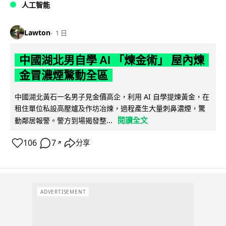
人工智能
Lawton
1 日
中國湖北男自學 AI 「煉金術」 屋內煉
金冒濃煙驚動全區
中國湖北黃石一名男子見金價高企，利用 AI 自學提煉黃金，在
租住單位私設高壓爐及作坊冶煉，過程產生大量刺鼻濃煙，驚
閱讀全文
動鄰居報警。警方到場揭發整...
106
7
分享
↗
ADVERTISEMENT