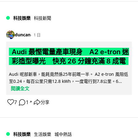
科技娛樂
科技新聞
duncan
1 日
Audi 最慳電量產車現身 A2 e-tron 迷
彩造型曝光 快充 26 分鐘充滿 8 成電
Audi 呢部新車，能耗竟然係25年前嘅一半。 A2 e-tron 風阻低
至0.24，每百公里只需12.8 kWh，一度電行到7.8公里。6...
閱讀全文
7
1
分享
↗
科技娛樂
生活娛樂
城中熱話