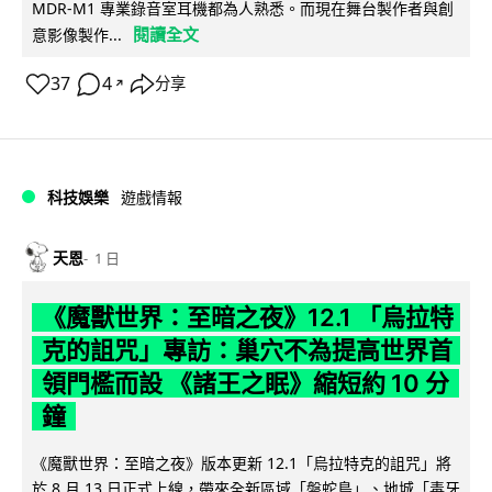
MDR-M1 專業錄音室耳機都為人熟悉。而現在舞台製作者與創
閱讀全文
意影像製作...
37
4
分享
↗
科技娛樂
遊戲情報
天恩
1 日
《魔獸世界：至暗之夜》12.1 「烏拉特
克的詛咒」專訪：巢穴不為提高世界首
領門檻而設 《諸王之眠》縮短約 10 分
鐘
《魔獸世界：至暗之夜》版本更新 12.1「烏拉特克的詛咒」將
於 8 月 13 日正式上線，帶來全新區域「盤蛇島」、地城「毒牙