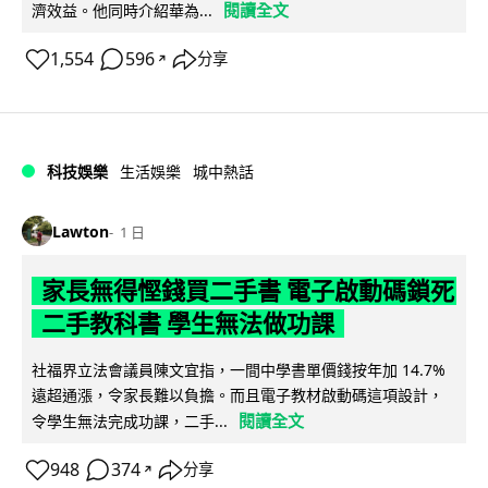
閱讀全文
濟效益。他同時介紹華為...
1,554
596
分享
↗
科技娛樂
生活娛樂
城中熱話
Lawton
1 日
家長無得慳錢買二手書 電子啟動碼鎖死
二手教科書 學生無法做功課
社福界立法會議員陳文宜指，一間中學書單價錢按年加 14.7%
遠超通漲，令家長難以負擔。而且電子教材啟動碼這項設計，
閱讀全文
令學生無法完成功課，二手...
948
374
分享
↗