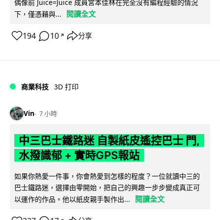
偶像前 Juice=Juice 成員宮本佳林在完全沒有編程經驗的情況
閱讀全文
下，僅憑藉與...
194
10
分享
↗
商業科技
3D 打印
Vin
7 小時
中三巴士鐵路迷 自製紙皮遙控巴士 門,
水撥識郁 + 實時GPS報站
如果你熱愛一件事，你會熱愛到怎樣的程度？一位就讀中三的
巴士鐵路迷，選擇由零開始，把自己的興趣一步步變成真正可
閱讀全文
以運作的作品。他以紙皮親手製作出...