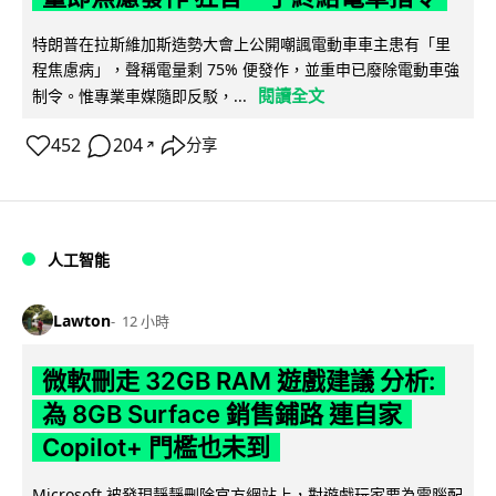
特朗普在拉斯維加斯造勢大會上公開嘲諷電動車車主患有「里
程焦慮病」，聲稱電量剩 75% 便發作，並重申已廢除電動車強
閱讀全文
制令。惟專業車媒隨即反駁，...
452
204
分享
↗
人工智能
Lawton
12 小時
微軟刪走 32GB RAM 遊戲建議 分析:
為 8GB Surface 銷售鋪路 連自家
Copilot+ 門檻也未到
Microsoft 被發現靜靜刪除官方網站上，對遊戲玩家要為電腦配