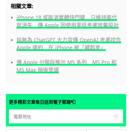
相關文章:
iPhone 18 或取消實體快門鍵 只維持兩代
就消失 傳 Apple 因使用率低考慮放棄設計
指無為 ChatGPT 大力宣傳 OpenAI 考慮控告
Apple 違約 在 iPhone 被「藏起來」
傳 Apple 分階段推出 M5 系列 M5 Pro 和
M5 Max 稍後登場
📮
更多精彩文章每日送到電子郵箱