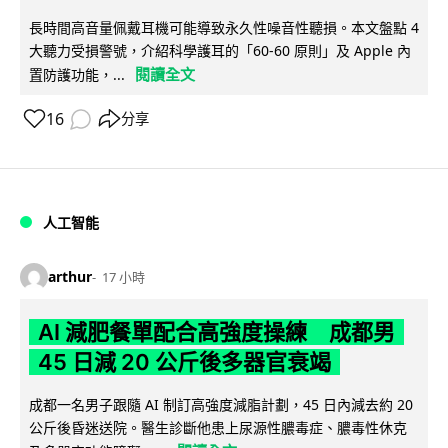
長時間高音量佩戴耳機可能導致永久性噪音性聽損。本文盤點 4
大聽力受損警號，介紹科學護耳的「60-60 原則」及 Apple 內
閱讀全文
置防護功能，...
16
分享
人工智能
arthur
17 小時
AI 減肥餐單配合高強度操練 成都男
45 日減 20 公斤後多器官衰竭
成都一名男子跟隨 AI 制訂高強度減脂計劃，45 日內減去約 20
公斤後昏迷送院。醫生診斷他患上尿源性膿毒症、膿毒性休克