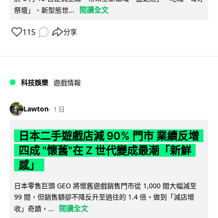
閱讀全文
祭壇」、新型態世...
115
分享
科技娛樂
遊戲情報
Lawton
1 日
日本二手遊戲店減 90% 門市 業績反增
四成 "懷舊"在 Z 世代變成最潮「新鮮
感」
日本零售巨頭 GEO 將懷舊遊戲銷售門市從 1,000 間大幅減至
99 間，但銷售額卻不降反升至過往的 1.4 倍。做到「減店增
閱讀全文
收」奇蹟，...