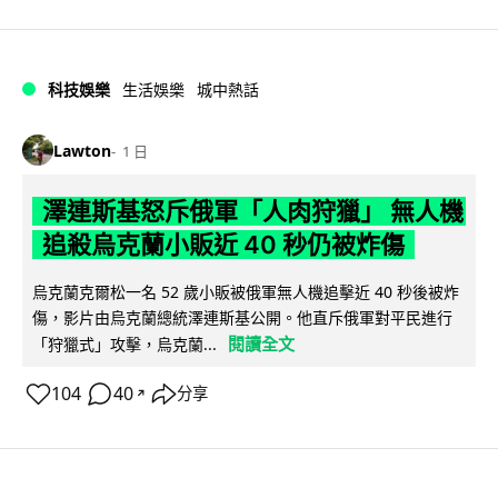
科技娛樂
生活娛樂
城中熱話
Lawton
1 日
澤連斯基怒斥俄軍「人肉狩獵」 無人機
追殺烏克蘭小販近 40 秒仍被炸傷
烏克蘭克爾松一名 52 歲小販被俄軍無人機追擊近 40 秒後被炸
傷，影片由烏克蘭總統澤連斯基公開。他直斥俄軍對平民進行
閱讀全文
「狩獵式」攻擊，烏克蘭...
104
40
分享
↗