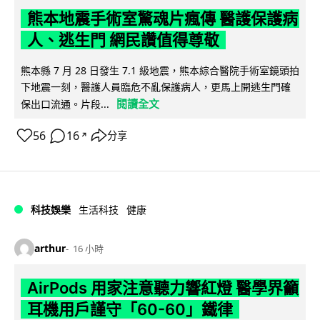
熊本地震手術室驚魂片瘋傳 醫護保護病
人、逃生門 網民讚值得尊敬
熊本縣 7 月 28 日發生 7.1 級地震，熊本綜合醫院手術室鏡頭拍
下地震一刻，醫護人員臨危不亂保護病人，更馬上開逃生門確
閱讀全文
保出口流通。片段...
56
16
分享
↗
科技娛樂
生活科技
健康
arthur
16 小時
AirPods 用家注意聽力響紅燈 醫學界籲
耳機用戶謹守「60-60」鐵律