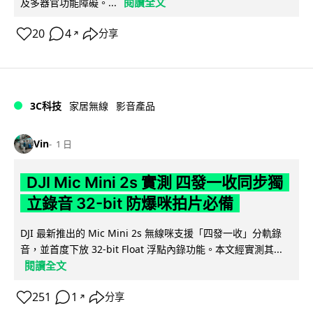
閱讀全文
及多器官功能障礙。...
20
4
分享
↗
3C科技
家居無線
影音產品
Vin
1 日
DJI Mic Mini 2s 實測 四發一收同步獨
立錄音 32-bit 防爆咪拍片必備
DJI 最新推出的 Mic Mini 2s 無線咪支援「四發一收」分軌錄
音，並首度下放 32-bit Float 浮點內錄功能。本文經實測其...
閱讀全文
251
1
分享
↗