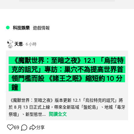
科技娛樂
遊戲情報
天恩
6 小時
《魔獸世界：至暗之夜》12.1 「烏拉特
克的詛咒」專訪：巢穴不為提高世界首
領門檻而設 《諸王之眠》縮短約 10 分
鐘
《魔獸世界：至暗之夜》版本更新 12.1「烏拉特克的詛咒」將
於 8 月 13 日正式上線，帶來全新區域「盤蛇島」、地城「毒牙
閱讀全文
祭壇」、新型態世...
69
分享