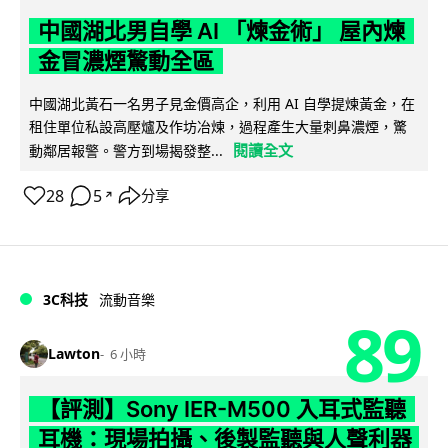
中國湖北男自學 AI 「煉金術」 屋內煉
金冒濃煙驚動全區
中國湖北黃石一名男子見金價高企，利用 AI 自學提煉黃金，在
租住單位私設高壓爐及作坊冶煉，過程產生大量刺鼻濃煙，驚
閱讀全文
動鄰居報警。警方到場揭發整...
28
5
分享
↗
3C科技
流動音樂
89
Lawton
6 小時
【評測】Sony IER-M500 入耳式監聽
耳機：現場拍攝、後製監聽與人聲利器