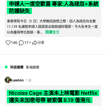
申請人一度空歡喜 專家:人為疏忽+系統
防護缺失
東華學院今日（5 日）大學聯招放榜之際，因人為疏忽向全數
11,139 名課程申請人錯誤發出取錄通知電郵，令大批考生一度
閱讀全文
以為獲得學位取錄，事...
146
17
分享
↗
科技娛樂
影視娛樂
Lawton
1 日
Nicolas Cage 主演未上映電影 Netflix
遺失未加密母帶 被索償 8.19 億港元