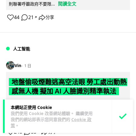
閱讀全文
則聯署呼籲政府不要限...
44
21
分享
↗
人工智能
Vin
1 日
地盤偷吸煙難逃高空法眼 勞工處出動熱
感無人機 擬加 AI 人臉識別精準執法
勞工處投入配備熱感應鏡頭的小型無人機進行高空巡邏以打擊
本網站正使用 Cookie
地盤違例吸煙，並正研究於未來一年內引入 AI 人臉識別與行為
我們使用 Cookie 改善網站體驗。 繼續使用
閱讀全文
分析功能，結合三大技術進一...
我們的網站即表示您同意我們的
Cookie 政
策
。
246
55
分享
↗