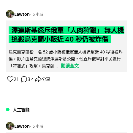
Lawton
5 小時
澤連斯基怒斥俄軍「人肉狩獵」 無人機
追殺烏克蘭小販近 40 秒仍被炸傷
烏克蘭克爾松一名 52 歲小販被俄軍無人機追擊近 40 秒後被炸
傷，影片由烏克蘭總統澤連斯基公開。他直斥俄軍對平民進行
閱讀全文
「狩獵式」攻擊，烏克蘭...
21
3
分享
↗
人工智能
Lawton
5 小時