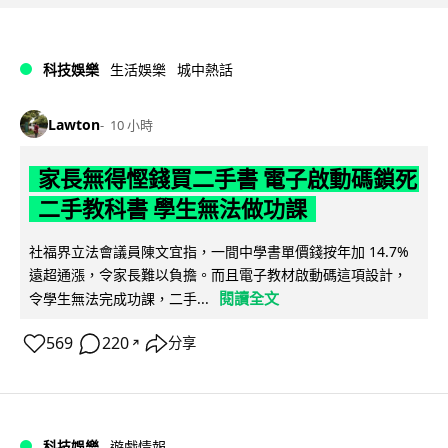
科技娛樂
生活娛樂
城中熱話
Lawton
10 小時
家長無得慳錢買二手書 電子啟動碼鎖死
二手教科書 學生無法做功課
社福界立法會議員陳文宜指，一間中學書單價錢按年加 14.7%
遠超通漲，令家長難以負擔。而且電子教材啟動碼這項設計，
閱讀全文
令學生無法完成功課，二手...
569
220
分享
↗
科技娛樂
遊戲情報