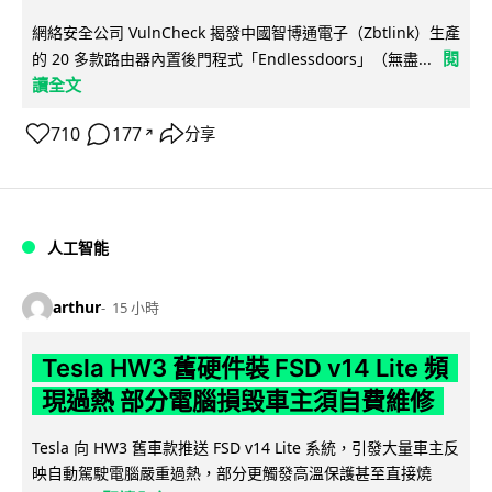
網絡安全公司 VulnCheck 揭發中國智博通電子（Zbtlink）生產
閱
的 20 多款路由器內置後門程式「Endlessdoors」（無盡...
讀全文
710
177
分享
↗
人工智能
arthur
15 小時
Tesla HW3 舊硬件裝 FSD v14 Lite 頻
現過熱 部分電腦損毀車主須自費維修
Tesla 向 HW3 舊車款推送 FSD v14 Lite 系統，引發大量車主反
映自動駕駛電腦嚴重過熱，部分更觸發高溫保護甚至直接燒