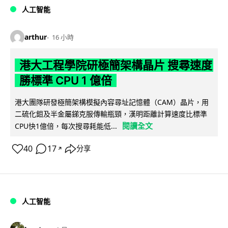
人工智能
arthur
16 小時
港大工程學院研極簡架構晶片 搜尋速度
勝標準 CPU 1 億倍
港大團隊研發極簡架構模擬內容尋址記憶體（CAM）晶片，用
二硫化鉬及半金屬銻克服傳輸瓶頸，漢明距離計算速度比標準
閱讀全文
CPU快1億倍，每次搜尋耗能低...
40
17
分享
↗
人工智能