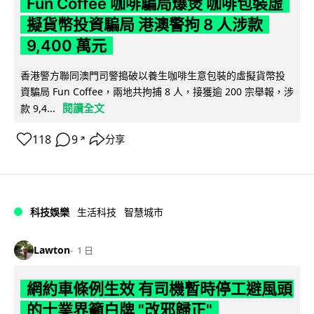
Fun Coffee 咖啡騙局爆煲 咖啡包裝虛
擬貨幣投資騙局 港澳警拘 8 人涉款
9,400 萬元
香港警方聯同澳門司警搗破以養生咖啡生意包裝的虛擬貨幣投
資騙局 Fun Coffee，兩地共拘捕 8 人，接獲逾 200 宗舉報，涉
閱讀全文
款 9,4...
118
9
分享
↗
科技娛樂
生活科技
智慧城市
Lawton
1 日
網約車條例生效 有司機暫時停工避風頭
的士業界籲白牌 "改邪歸正"