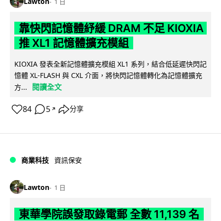
Lawton
1 日
靠快閃記憶體紓緩 DRAM 不足 KIOXIA
推 XL1 記憶體擴充模組
KIOXIA 發表全新記憶體擴充模組 XL1 系列，結合低延遲快閃記
憶體 XL-FLASH 與 CXL 介面，將快閃記憶體轉化為記憶體擴充
閱讀全文
方...
84
5
分享
↗
商業科技
資訊保安
Lawton
1 日
東華學院誤發取錄電郵 全數 11,139 名