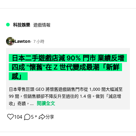
科技娛樂
遊戲情報
Lawton
7 小時
日本二手遊戲店減 90% 門市 業績反增
四成 "懷舊"在 Z 世代變成最潮「新鮮
感」
日本零售巨頭 GEO 將懷舊遊戲銷售門市從 1,000 間大幅減至
99 間，但銷售額卻不降反升至過往的 1.4 倍。做到「減店增
閱讀全文
收」奇蹟，...
104
5
分享
↗