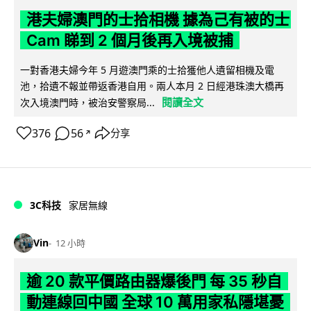
港夫婦澳門的士拾相機 據為己有被的士
Cam 睇到 2 個月後再入境被捕
一對香港夫婦今年 5 月遊澳門乘的士拾獲他人遺留相機及電
池，拾遺不報並帶返香港自用。兩人本月 2 日經港珠澳大橋再
閱讀全文
次入境澳門時，被治安警察局...
376
56
分享
↗
3C科技
家居無線
Vin
12 小時
逾 20 款平價路由器爆後門 每 35 秒自
動連線回中國 全球 10 萬用家私隱堪憂