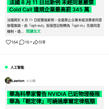
法國 8 月 11 日出新例 未經同意嚴禁
Cold Call 違規企業最高罰 345 萬
法國將於 8 月 11 日起實施新例，全面禁止企業未經消費者同意
致電推銷，由「opt-out」拒接登記制轉為「opt-in」先徵同意
閱讀全文
機制。違...
164
16
分享
↗
人工智能
Lawton
9 小時
華為科學家警告 NVIDIA 已近物理極限
華為「韜定律」可繞過摩爾定律瓶頸