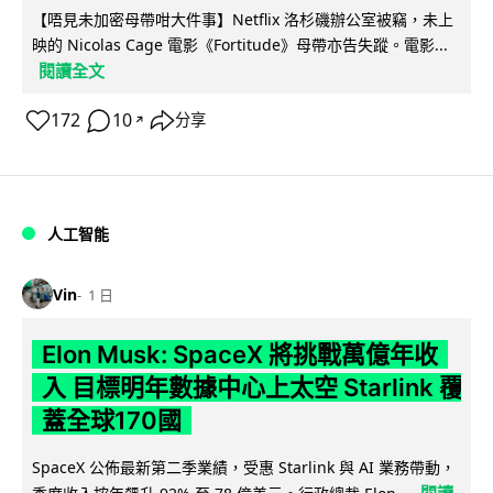
【唔見未加密母帶咁大件事】Netflix 洛杉磯辦公室被竊，未上
映的 Nicolas Cage 電影《Fortitude》母帶亦告失蹤。電影...
閱讀全文
172
10
分享
↗
人工智能
Vin
1 日
Elon Musk: SpaceX 將挑戰萬億年收
入 目標明年數據中心上太空 Starlink 覆
蓋全球170國
SpaceX 公佈最新第二季業績，受惠 Starlink 與 AI 業務帶動，