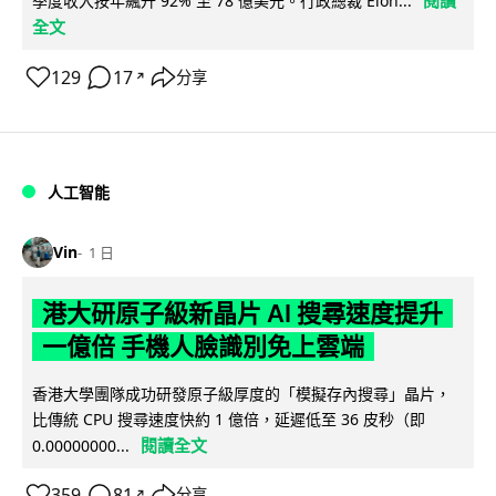
閱讀
季度收入按年飆升 92% 至 78 億美元。行政總裁 Elon...
全文
129
17
分享
↗
人工智能
Vin
1 日
港大研原子級新晶片 AI 搜尋速度提升
一億倍 手機人臉識別免上雲端
香港大學團隊成功研發原子級厚度的「模擬存內搜尋」晶片，
比傳統 CPU 搜尋速度快約 1 億倍，延遲低至 36 皮秒（即
閱讀全文
0.00000000...
359
81
分享
↗