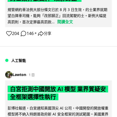
規管網約車法例大部分條文已於 8 月 3 日生效，的士業界就期
望白牌車司機，能夠「改邪歸正」回流駕駛的士。新例大幅提
閱讀全文
高罰則，首次定罪最高罰款...
204
146
分享
↗
人工智能
Lawton
1 日
白宮拒測中國開放 AI 模型 業界質疑安
全框架選擇性執行
彭博社報道，白宮通知美國頂尖 AI 公司，中國開發的開放權重
模型將不納入特朗普政府新 AI 安全框架的測試範圍。美國業界