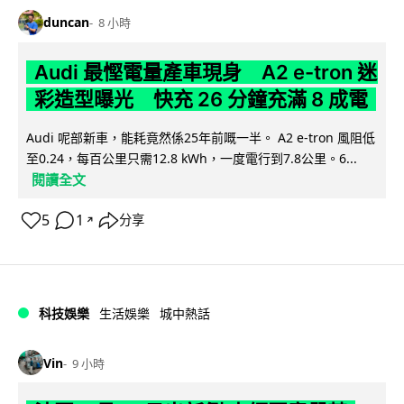
duncan
8 小時
Audi 最慳電量產車現身 A2 e-tron 迷
彩造型曝光 快充 26 分鐘充滿 8 成電
Audi 呢部新車，能耗竟然係25年前嘅一半。 A2 e-tron 風阻低
至0.24，每百公里只需12.8 kWh，一度電行到7.8公里。6...
閱讀全文
5
1
分享
↗
科技娛樂
生活娛樂
城中熱話
Vin
9 小時