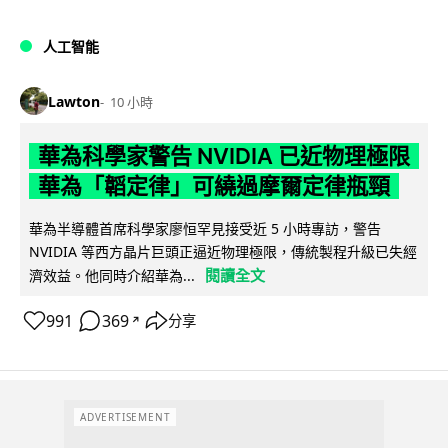
人工智能
Lawton
10 小時
華為科學家警告 NVIDIA 已近物理極限
華為「韜定律」可繞過摩爾定律瓶頸
華為半導體首席科學家廖恒罕見接受近 5 小時專訪，警告
NVIDIA 等西方晶片巨頭正逼近物理極限，傳統製程升級已失經
閱讀全文
濟效益。他同時介紹華為...
991
369
分享
↗
ADVERTISEMENT