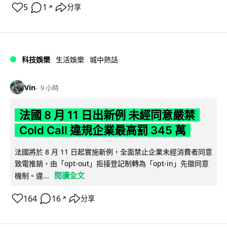
5
1
分享
↗
科技娛樂
生活娛樂
城中熱話
Vin
9 小時
法國 8 月 11 日出新例 未經同意嚴禁
Cold Call 違規企業最高罰 345 萬
法國將於 8 月 11 日起實施新例，全面禁止企業未經消費者同意
致電推銷，由「opt-out」拒接登記制轉為「opt-in」先徵同意
閱讀全文
機制。違...
164
16
分享
↗