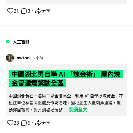
21
3
分享
↗
人工智能
Lawton
5 小時
中國湖北男自學 AI 「煉金術」 屋內煉
金冒濃煙驚動全區
中國湖北黃石一名男子見金價高企，利用 AI 自學提煉黃金，在
租住單位私設高壓爐及作坊冶煉，過程產生大量刺鼻濃煙，驚
閱讀全文
動鄰居報警。警方到場揭發整...
28
5
分享
↗