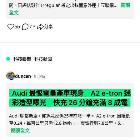
閱讀
間，因評估夥伴 Irregular 設定出錯而意外連上互聯網...
全文
66
7
分享
↗
科技娛樂
科技新聞
duncan
9 小時
Audi 最慳電量產車現身 A2 e-tron 迷
彩造型曝光 快充 26 分鐘充滿 8 成電
Audi 呢部新車，能耗竟然係25年前嘅一半。 A2 e-tron 風阻低
至0.24，每百公里只需12.8 kWh，一度電行到7.8公里。6...
閱讀全文