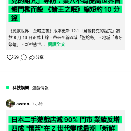
克的詛咒」專訪：巢穴不為提高世界首
領門檻而設 《諸王之眠》縮短約 10 分
鐘
《魔獸世界：至暗之夜》版本更新 12.1「烏拉特克的詛咒」將
於 8 月 13 日正式上線，帶來全新區域「盤蛇島」、地城「毒牙
閱讀全文
祭壇」、新型態世...
69
分享
科技娛樂
遊戲情報
Lawton
7 小時
日本二手遊戲店減 90% 門市 業績反增
四成 "懷舊"在 Z 世代變成最潮「新鮮