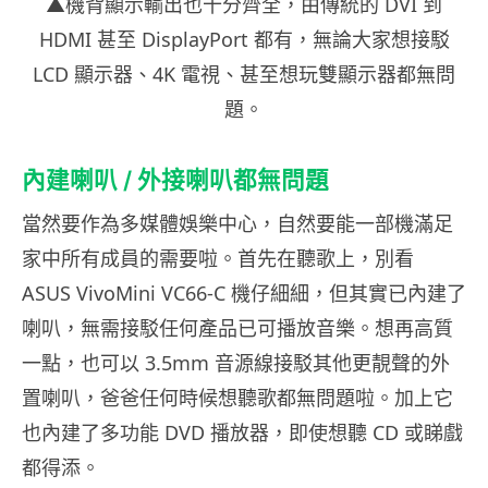
▲機背顯示輸出也十分齊全，由傳統的 DVI 到
HDMI 甚至 DisplayPort 都有，無論大家想接駁
LCD 顯示器、4K 電視、甚至想玩雙顯示器都無問
題。
內建喇叭 / 外接喇叭都無問題
當然要作為多媒體娛樂中心，自然要能一部機滿足
家中所有成員的需要啦。首先在聽歌上，別看
ASUS VivoMini VC66-C 機仔細細，但其實已內建了
喇叭，無需接駁任何產品已可播放音樂。想再高質
一點，也可以 3.5mm 音源線接駁其他更靚聲的外
置喇叭，爸爸任何時候想聽歌都無問題啦。加上它
也內建了多功能 DVD 播放器，即使想聽 CD 或睇戲
都得添。