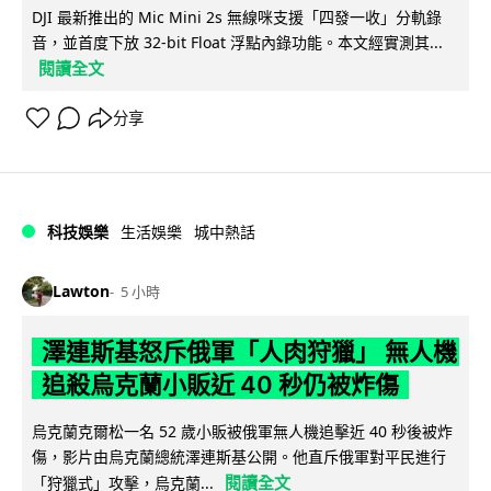
DJI 最新推出的 Mic Mini 2s 無線咪支援「四發一收」分軌錄
音，並首度下放 32-bit Float 浮點內錄功能。本文經實測其...
閱讀全文
分享
科技娛樂
生活娛樂
城中熱話
Lawton
5 小時
澤連斯基怒斥俄軍「人肉狩獵」 無人機
追殺烏克蘭小販近 40 秒仍被炸傷
烏克蘭克爾松一名 52 歲小販被俄軍無人機追擊近 40 秒後被炸
傷，影片由烏克蘭總統澤連斯基公開。他直斥俄軍對平民進行
閱讀全文
「狩獵式」攻擊，烏克蘭...