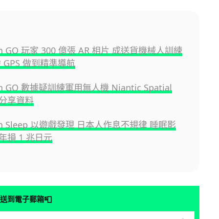
on GO 玩家 300 億張 AR 相片 成送貨機械人訓練
 GPS 做到精準導航
n GO 數據疑訓練軍用無人機 Niantic Spatial
分享資料
on Sleep 以遊戲發現 日本人作息不規律 睡眠影
年損 1 兆日元
📮
送到電子郵箱