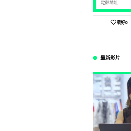
讚好
0
最新影片