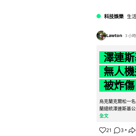
科技娛樂
生
Lawton
3 小時
澤連斯
無人機
被炸傷
烏克蘭克爾松一名 
蘭總統澤連斯基公
全文
21
3
↗