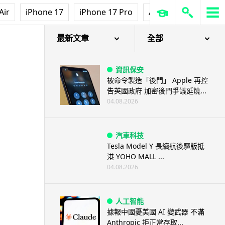
Air
iPhone 17
iPhone 17 Pro
AirPods Pro 3
Ap
最新文章
全部
資訊保安
被命令製造「後門」 Apple 再控
告英國政府 加密後門爭議延燒...
04.08.2026
汽車科技
Tesla Model Y 長續航後驅版抵
港 YOHO MALL ...
04.08.2026
人工智能
據報中國憂美國 AI 變武器 不滿
Anthropic 拒正常存取...