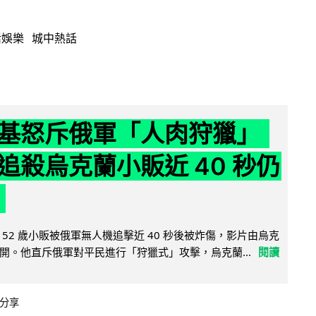
活娛樂
城中熱話
基怒斥俄軍「人肉狩獵」
追殺烏克蘭小販近 40 秒仍
52 歲小販被俄軍無人機追擊近 40 秒後被炸傷，影片由烏克
開。他直斥俄軍對平民進行「狩獵式」攻擊，烏克蘭...
閱讀
分享