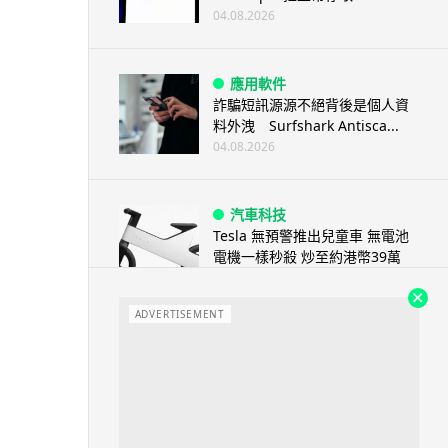
04.08.2026
應用軟件
詐騙短訊源源不絕背後是個人資
料外洩 Surfshark Antisca...
04.08.2026
汽車科技
Tesla 無預警推出兒童車 無電池
電機一樣秒殺 炒至約港幣39萬
04.08.2026
ADVERTISEMENT
iPhone app
歐盟再發功 Apple 終答應
iPhone 跨機剪貼簿將可貼 ...
04.08.2026