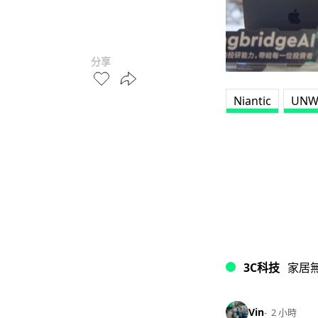
分享
Niantic
UNW
3C科技
家居
Vin
2 小時