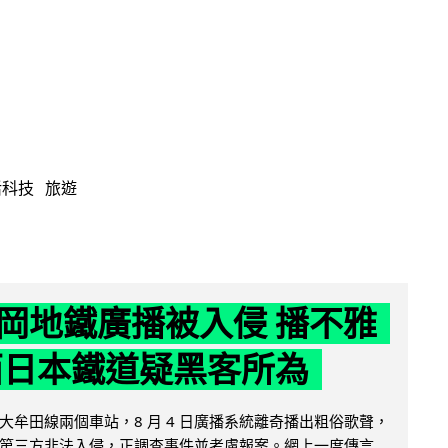
活科技
旅遊
岡地鐵廣播被入侵 播不雅
西日本鐵道疑黑客所為
大牟田線兩個車站，8 月 4 日廣播系統離奇播出粗俗歌聲，
第三方非法入侵，正調查事件並考慮報案。網上一度傳言...