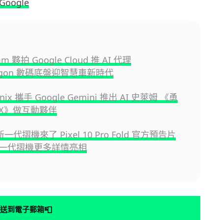
Google
m 夥拍 Google Cloud 推 AI 代理
ragon 數碼底盤迎智慧車新時代
Enix 攜手 Google Gemini 推出 AI 史萊姆 《勇
X》做互動夥伴
 新一代摺機來了 Pixel 10 Pro Fold 官方預告片
一代摺機更多詳情亮相
📮
送到電子郵箱