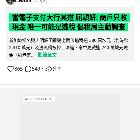
Lawton
21 小時
當電子支付大行其道 屈穎妍: 商戶只收
現金 唯一可能是逃稅 倡稅局主動調查
新加坡知名粥店明輝田雞粥老闆涉逃稅逾 380 萬坡元（約港幣
2,310 萬元）及洗黑錢被控上法庭，家中更藏逾 240 萬坡元現
閱讀全文
金（約港幣...
865
549
分享
↗
ADVERTISEMENT