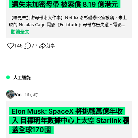
遺失未加密母帶 被索償 8.19 億港元
【唔見未加密母帶咁大件事】Netflix 洛杉磯辦公室被竊，未上
映的 Nicolas Cage 電影《Fortitude》母帶亦告失蹤。電影...
閱讀全文
146
7
分享
↗
人工智能
Vin
16 小時
Elon Musk: SpaceX 將挑戰萬億年收
入 目標明年數據中心上太空 Starlink 覆
蓋全球170國