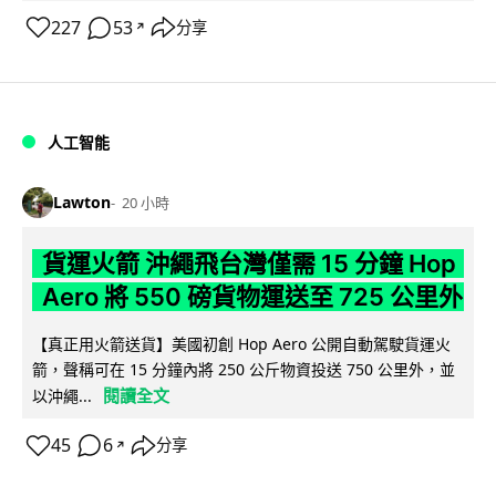
227
53
分享
↗
人工智能
Lawton
20 小時
貨運火箭 沖繩飛台灣僅需 15 分鐘 Hop
Aero 將 550 磅貨物運送至 725 公里外
【真正用火箭送貨】美國初創 Hop Aero 公開自動駕駛貨運火
箭，聲稱可在 15 分鐘內將 250 公斤物資投送 750 公里外，並
閱讀全文
以沖繩...
45
6
分享
↗