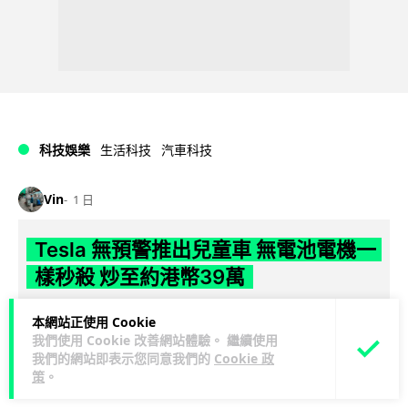
科技娛樂
生活科技
汽車科技
Vin
1 日
Tesla 無預警推出兒童車 無電池電機一
樣秒殺 炒至約港幣39萬
Tesla 無預警推出 Balance Bike for Kids 兒童平衡車，定價
本網站正使用 Cookie
閱讀全文
225 美元（約港幣 HK$1,755）。雖然車身並無...
我們使用 Cookie 改善網站體驗。 繼續使用
我們的網站即表示您同意我們的
Cookie 政
策
。
387
69
分享
↗