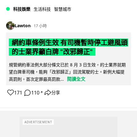
科技娛樂
生活科技
智慧城市
Lawton
17 小時
網約車條例生效 有司機暫時停工避風頭
的士業界籲白牌 "改邪歸正"
規管網約車法例大部分條文已於 8 月 3 日生效，的士業界就期
望白牌車司機，能夠「改邪歸正」回流駕駛的士。新例大幅提
閱讀全文
高罰則，首次定罪最高罰款...
171
110
分享
↗
ADVERTISEMENT