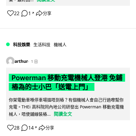
22
1
分享
↗
科技娛樂
生活科技
機械人
arthur
1 日
Powerman 移動充電機械人登港 免鋪
樁為的士小巴「送電上門」
你架電動車喺停車場搵唔到樁？有個機械人會自己行過嚟幫你
充電。THEi 高科院同內地公司研發出 Powerman 移動充電機
閱讀全文
械人，唔使鋪線裝樁...
28
14
分享
↗