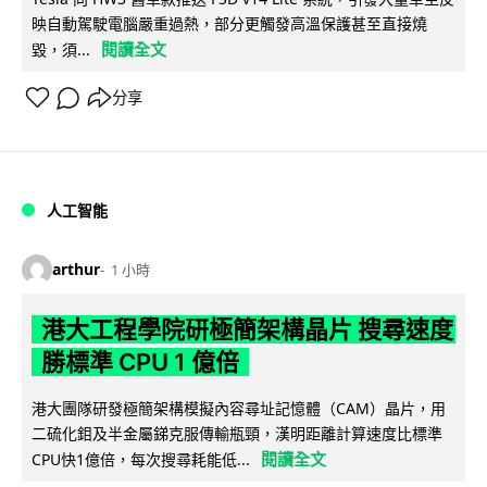
映自動駕駛電腦嚴重過熱，部分更觸發高溫保護甚至直接燒
閱讀全文
毀，須...
分享
人工智能
arthur
1 小時
港大工程學院研極簡架構晶片 搜尋速度
勝標準 CPU 1 億倍
港大團隊研發極簡架構模擬內容尋址記憶體（CAM）晶片，用
二硫化鉬及半金屬銻克服傳輸瓶頸，漢明距離計算速度比標準
閱讀全文
CPU快1億倍，每次搜尋耗能低...