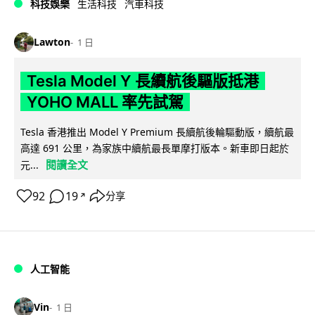
科技娛樂
生活科技
汽車科技
Lawton
1 日
Tesla Model Y 長續航後驅版抵港
YOHO MALL 率先試駕
Tesla 香港推出 Model Y Premium 長續航後輪驅動版，續航最
高達 691 公里，為家族中續航最長單摩打版本。新車即日起於
閱讀全文
元...
92
19
分享
↗
人工智能
Vin
1 日