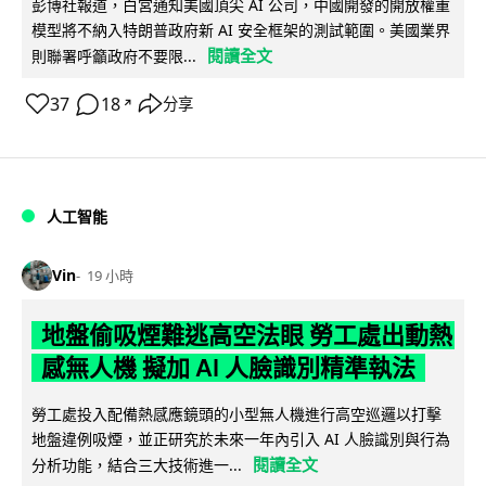
彭博社報道，白宮通知美國頂尖 AI 公司，中國開發的開放權重
模型將不納入特朗普政府新 AI 安全框架的測試範圍。美國業界
閱讀全文
則聯署呼籲政府不要限...
37
18
分享
↗
人工智能
Vin
19 小時
地盤偷吸煙難逃高空法眼 勞工處出動熱
感無人機 擬加 AI 人臉識別精準執法
勞工處投入配備熱感應鏡頭的小型無人機進行高空巡邏以打擊
地盤違例吸煙，並正研究於未來一年內引入 AI 人臉識別與行為
閱讀全文
分析功能，結合三大技術進一...