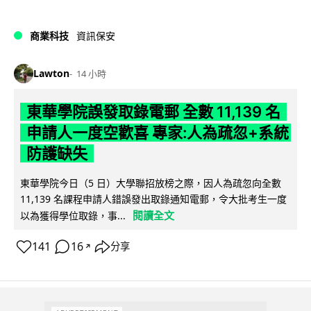
商業科技
資訊保安
Lawton
14 小時
東華學院誤發取錄電郵 全數 11,139 名
申請人一度空歡喜 專家:人為疏忽+系統
防護缺失
東華學院今日（5 日）大學聯招放榜之際，因人為疏忽向全數
11,139 名課程申請人錯誤發出取錄通知電郵，令大批考生一度
閱讀全文
以為獲得學位取錄，事...
141
16
分享
↗