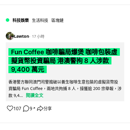
科技娛樂
生活科技
區塊鏈
Lawton
17 小時
Fun Coffee 咖啡騙局爆煲 咖啡包裝虛
擬貨幣投資騙局 港澳警拘 8 人涉款
9,400 萬元
香港警方聯同澳門司警搗破以養生咖啡生意包裝的虛擬貨幣投
資騙局 Fun Coffee，兩地共拘捕 8 人，接獲逾 200 宗舉報，涉
閱讀全文
款 9,4...
107
9
分享
↗