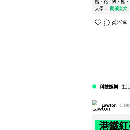
鐵、鉻、鎳、錳、
大學...
閱讀全文
分享
科技娛樂
生
Lawton
2 小時
港鐵紅