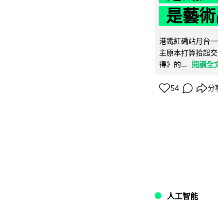
是藝術
港鐵紅磡站月台一
主原本打算拾起交
得》的...
閱讀全
54
分
人工智能