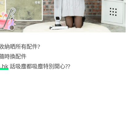
收納晒所有配件?
隨時換配件
.hk
話吸塵都吸塵特別開心??