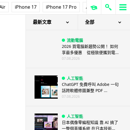
Air
iPhone 17
iPhone 17 Pro
AirPods Pro 3
Ap
最新文章
全部
流動電腦
2026 買電腦新趨勢公開！ 如何
享最多優惠 從極致便攜到電...
07.08.2026
人工智能
ChatGPT 免費呼叫 Adobe 一句
話跨軟體修圖兼整 PDF ...
07.08.2026
人工智能
日本偶像零編程知識 靠 AI 搞了
一整個直播系統 在日本技術...