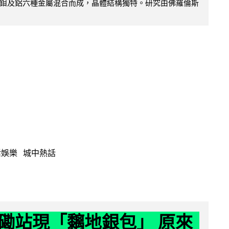
鉬及鋁六種金屬混合而成，晶體結構獨特。研究由佛羅倫斯
活娛樂
城中熱話
磡站現「黐地銀包」 原來