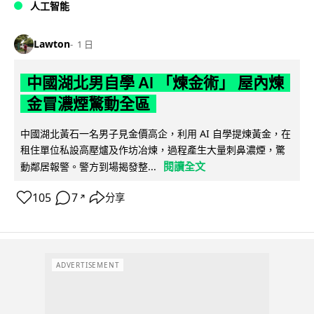
人工智能
Lawton
1 日
中國湖北男自學 AI 「煉金術」 屋內煉
金冒濃煙驚動全區
中國湖北黃石一名男子見金價高企，利用 AI 自學提煉黃金，在
租住單位私設高壓爐及作坊冶煉，過程產生大量刺鼻濃煙，驚
閱讀全文
動鄰居報警。警方到場揭發整...
105
7
分享
↗
ADVERTISEMENT