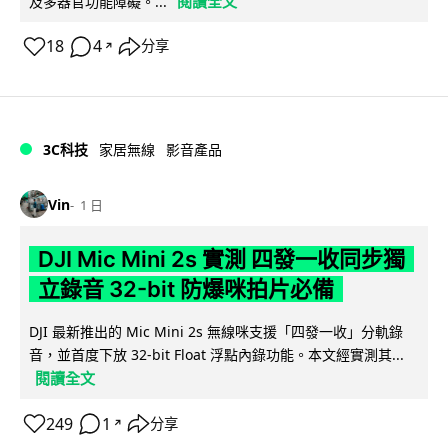
閱讀全文
及多器官功能障礙。...
18
4
分享
↗
3C科技
家居無線
影音產品
Vin
1 日
DJI Mic Mini 2s 實測 四發一收同步獨
立錄音 32-bit 防爆咪拍片必備
DJI 最新推出的 Mic Mini 2s 無線咪支援「四發一收」分軌錄
音，並首度下放 32-bit Float 浮點內錄功能。本文經實測其...
閱讀全文
249
1
分享
↗