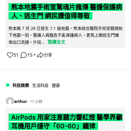
熊本地震手術室驚魂片瘋傳 醫護保護病
人、逃生門 網民讚值得尊敬
熊本縣 7 月 28 日發生 7.1 級地震，熊本綜合醫院手術室鏡頭拍
下地震一刻，醫護人員臨危不亂保護病人，更馬上開逃生門確
閱讀全文
保出口流通。片段...
51
15
分享
↗
科技娛樂
生活科技
健康
arthur
17 小時
AirPods 用家注意聽力響紅燈 醫學界籲
耳機用戶謹守「60-60」鐵律