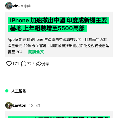
Vin
9 小時
iPhone 加速撤出中國 印度成新機主要
基地 上年組裝增至5500萬部
Apple 加速將 iPhone 生產線由中國轉往印度，目標兩年內將
產量最高 50% 移至當地。印度政府推出關稅豁免及稅務優惠延
閱讀全文
長至 204...
171
72
分享
↗
人工智能
Lawton
10 小時