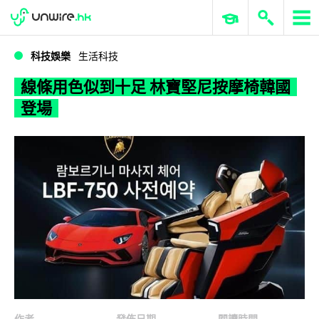
WWDC 2026
GenAI 與雲端科技專區
ERP 與商業 AI
線條用色似到十足 林寶堅尼按摩椅韓國登場
科技娛樂
生活科技
線條用色似到十足 林寶堅尼按摩椅韓國
登場
作者
發佈日期
閱讀時間