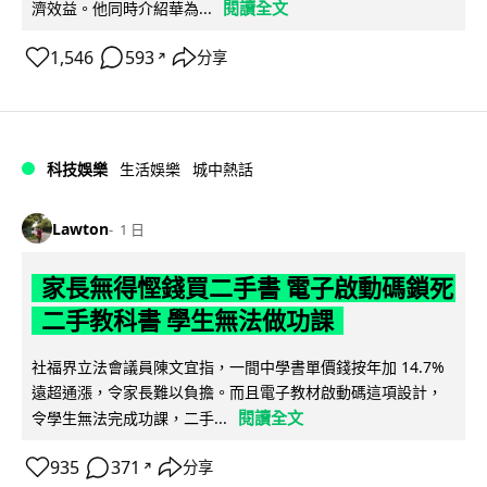
閱讀全文
濟效益。他同時介紹華為...
1,546
593
分享
↗
科技娛樂
生活娛樂
城中熱話
Lawton
1 日
家長無得慳錢買二手書 電子啟動碼鎖死
二手教科書 學生無法做功課
社福界立法會議員陳文宜指，一間中學書單價錢按年加 14.7%
遠超通漲，令家長難以負擔。而且電子教材啟動碼這項設計，
閱讀全文
令學生無法完成功課，二手...
935
371
分享
↗