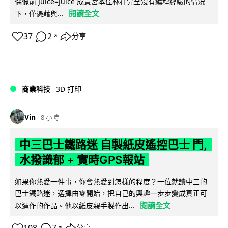
偶像前 Juice=Juice 成員宮本佳林在完全沒有編程經驗的情況
閱讀全文
下，僅憑藉與...
37
2
分享
↗
商業科技
3D 打印
Vin
8 小時
中三巴士鐵路迷 自製紙皮遙控巴士 門,
水撥識郁 + 實時GPS報站
如果你熱愛一件事，你會熱愛到怎樣的程度？一位就讀中三的
巴士鐵路迷，選擇由零開始，把自己的興趣一步步變成真正可
閱讀全文
以運作的作品。他以紙皮親手製作出...
↗