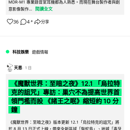
MDR-M1 專業錄音室耳機都為人熟悉。而現在舞台製作者與創
閱讀全文
意影像製作...
36
4
分享
↗
科技娛樂
遊戲情報
天恩
1 日
《魔獸世界：至暗之夜》12.1 「烏拉特
克的詛咒」專訪：巢穴不為提高世界首
領門檻而設 《諸王之眠》縮短約 10 分
鐘
《魔獸世界：至暗之夜》版本更新 12.1「烏拉特克的詛咒」將
於 8 月 13 日正式上線，帶來全新區域「盤蛇島」、地城「毒牙