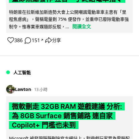
特朗普在拉斯維加斯造勢大會上公開嘲諷電動車車主患有「里
程焦慮病」，聲稱電量剩 75% 便發作，並重申已廢除電動車強
閱讀全文
制令。惟專業車媒隨即反駁，...
386
151
分享
↗
人工智能
Lawton
13 小時
微軟刪走 32GB RAM 遊戲建議 分析:
為 8GB Surface 銷售鋪路 連自家
Copilot+ 門檻也未到
Microsoft 被發現靜靜刪除官方網站上，對遊戲玩家要為電腦配