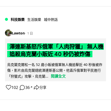
科技娛樂
生活娛樂
城中熱話
Lawton
1 日
澤連斯基怒斥俄軍「人肉狩獵」 無人機
追殺烏克蘭小販近 40 秒仍被炸傷
烏克蘭克爾松一名 52 歲小販被俄軍無人機追擊近 40 秒後被炸
傷，影片由烏克蘭總統澤連斯基公開。他直斥俄軍對平民進行
閱讀全文
「狩獵式」攻擊，烏克蘭...
102
36
分享
↗