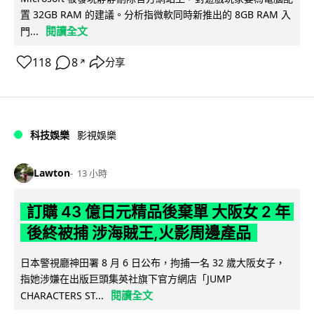
置 32GB RAM 的建議。分析指微軟同時新推出的 8GB RAM 入
閱讀全文
門...
118
8
分享
↗
科技娛樂
影視娛樂
Lawton
13 小時
訂購 43 億日元精品後棄單 大阪女 2 年
後終被捕 涉海賊王,火影周邊產品
日本警視廳神田署 8 月 6 日公布，拘捕一名 32 歲大阪女子，
指她涉嫌在出版巨頭集英社旗下官方網店「JUMP
閱讀全文
CHARACTERS ST...