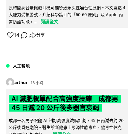
長時間高音量佩戴耳機可能導致永久性噪音性聽損。本文盤點 4
大聽力受損警號，介紹科學護耳的「60-60 原則」及 Apple 內
閱讀全文
置防護功能，...
14
分享
人工智能
arthur
18 小時
AI 減肥餐單配合高強度操練 成都男
45 日減 20 公斤後多器官衰竭
成都一名男子跟隨 AI 制訂高強度減脂計劃，45 日內減去約 20
公斤後昏迷送院。醫生診斷他患上尿源性膿毒症、膿毒性休克