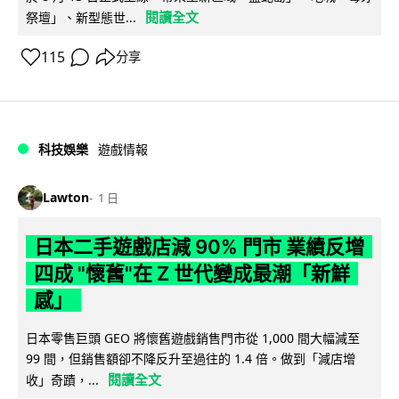
閱讀全文
祭壇」、新型態世...
115
分享
科技娛樂
遊戲情報
Lawton
1 日
日本二手遊戲店減 90% 門市 業績反增
四成 "懷舊"在 Z 世代變成最潮「新鮮
感」
日本零售巨頭 GEO 將懷舊遊戲銷售門市從 1,000 間大幅減至
99 間，但銷售額卻不降反升至過往的 1.4 倍。做到「減店增
閱讀全文
收」奇蹟，...