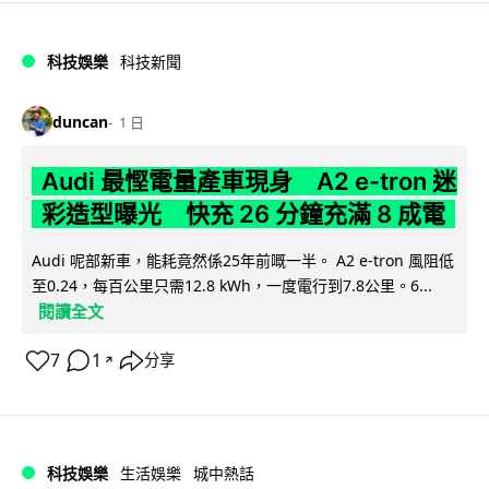
科技娛樂
科技新聞
duncan
1 日
Audi 最慳電量產車現身 A2 e-tron 迷
彩造型曝光 快充 26 分鐘充滿 8 成電
Audi 呢部新車，能耗竟然係25年前嘅一半。 A2 e-tron 風阻低
至0.24，每百公里只需12.8 kWh，一度電行到7.8公里。6...
閱讀全文
7
1
分享
↗
科技娛樂
生活娛樂
城中熱話