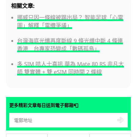
相關文章:
挪威只因一條線被踢出局？ 智能足球「心電
圖」解釋「電纜爭議」
台灣海底光纖再度斷線 9 條光纖中斷 4 條連
香港 台專家恐變成「數碼孤島」
多 SIM 咭人士喜訊 華為 Mate 80 RS 非凡大
師 雙實體 + 雙 eSIM 同時開 2 條線
📮
更多精彩文章每日送到電子郵箱