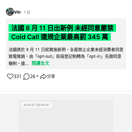
Vin
1 日
法國 8 月 11 日出新例 未經同意嚴禁
Cold Call 違規企業最高罰 345 萬
法國將於 8 月 11 日起實施新例，全面禁止企業未經消費者同意
致電推銷，由「opt-out」拒接登記制轉為「opt-in」先徵同意
閱讀全文
機制。違...
331
26
分享
↗
ADVERTISEMENT