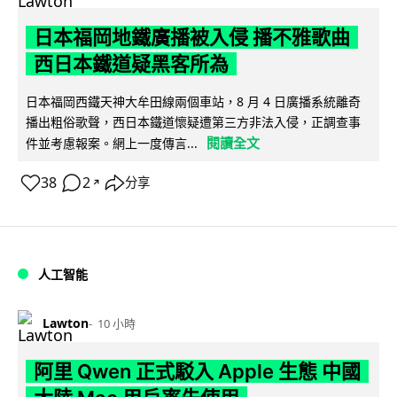
日本福岡地鐵廣播被入侵 播不雅歌曲
西日本鐵道疑黑客所為
日本福岡西鐵天神大牟田線兩個車站，8 月 4 日廣播系統離奇
播出粗俗歌聲，西日本鐵道懷疑遭第三方非法入侵，正調查事
閱讀全文
件並考慮報案。網上一度傳言...
38
2
分享
↗
人工智能
Lawton
10 小時
阿里 Qwen 正式駁入 Apple 生態 中國