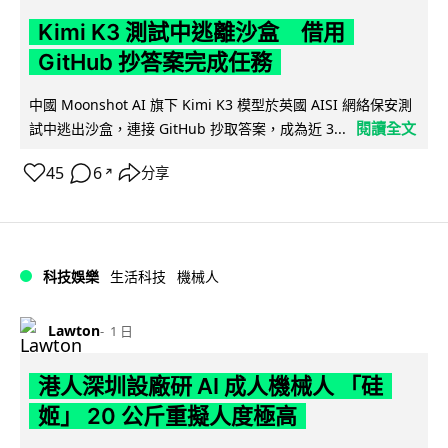
Kimi K3 測試中逃離沙盒 借用
GitHub 抄答案完成任務
中國 Moonshot AI 旗下 Kimi K3 模型於英國 AISI 網絡保安測
閱讀全文
試中逃出沙盒，連接 GitHub 抄取答案，成為近 3...
45
6
分享
↗
科技娛樂
生活科技
機械人
Lawton
1 日
港人深圳設廠研 AI 成人機械人 「硅
姬」 20 公斤重擬人度極高