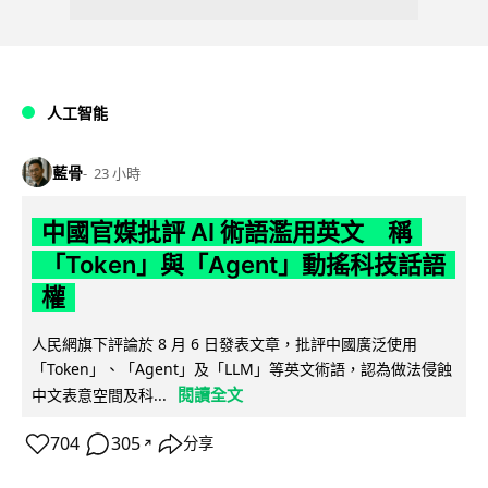
人工智能
藍骨
23 小時
中國官媒批評 AI 術語濫用英文 稱
「Token」與「Agent」動搖科技話語
權
人民網旗下評論於 8 月 6 日發表文章，批評中國廣泛使用
「Token」、「Agent」及「LLM」等英文術語，認為做法侵蝕
閱讀全文
中文表意空間及科...
704
305
分享
↗