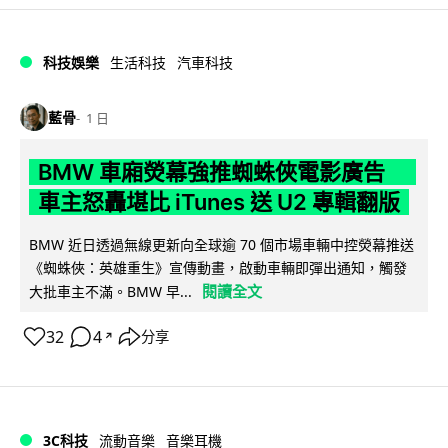
科技娛樂
生活科技
汽車科技
藍骨
1 日
BMW 車廂熒幕強推蜘蛛俠電影廣告
車主怒轟堪比 iTunes 送 U2 專輯翻版
BMW 近日透過無線更新向全球逾 70 個市場車輛中控熒幕推送
《蜘蛛俠：英雄重生》宣傳動畫，啟動車輛即彈出通知，觸發
閱讀全文
大批車主不滿。BMW 早...
32
4
分享
↗
3C科技
流動音樂
音樂耳機