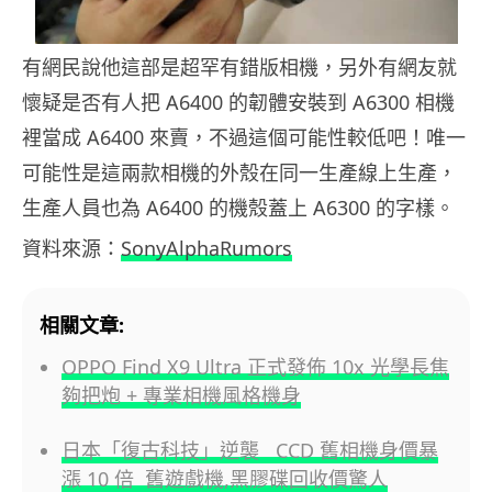
有網民說他這部是超罕有錯版相機，另外有網友就
懷疑是否有人把 A6400 的韌體安裝到 A6300 相機
裡當成 A6400 來賣，不過這個可能性較低吧！唯一
可能性是這兩款相機的外殼在同一生產線上生產，
生產人員也為 A6400 的機殼蓋上 A6300 的字樣。
資料來源：
SonyAlphaRumors
相關文章:
OPPO Find X9 Ultra 正式發佈 10x 光學長焦
夠把炮 + 專業相機風格機身
日本「復古科技」逆襲 CCD 舊相機身價暴
漲 10 倍 舊遊戲機,黑膠碟回收價驚人