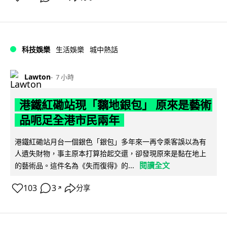
科技娛樂
生活娛樂
城中熱話
Lawton
7 小時
港鐵紅磡站現「黐地銀包」 原來是藝術
品呃足全港市民兩年
港鐵紅磡站月台一個銀色「銀包」多年來一再令乘客誤以為有
人遺失財物，事主原本打算拾起交還，卻發現原來是黏在地上
閱讀全文
的藝術品。這件名為《失而復得》的...
103
3
分享
↗