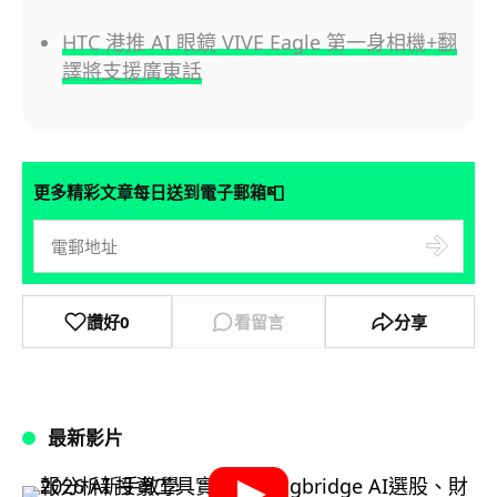
HTC 港推 AI 眼鏡 VIVE Eagle 第一身相機+翻
譯將支援廣東話
📮
更多精彩文章每日送到電子郵箱
讚好
0
看留言
分享
最新影片