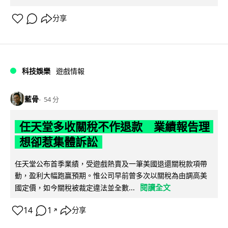
分享
科技娛樂
遊戲情報
藍骨
54 分
任天堂多收關稅不作退款 業績報告理
想卻惹集體訴訟
任天堂公布首季業績，受遊戲熱賣及一筆美國退還關稅款項帶
動，盈利大幅跑贏預期。惟公司早前曾多次以關稅為由調高美
閱讀全文
國定價，如今關稅被裁定違法並全數...
14
1
分享
↗