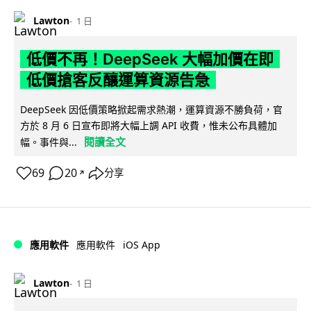
Lawton
1 日
低價不再！DeepSeek 大幅加價在即
低價搶客反釀運算資源告急
DeepSeek 因低價策略掀起需求熱潮，運算資源不勝負荷，官
方於 8 月 6 日宣布即將大幅上調 API 收費，惟未公布具體加
閱讀全文
幅。事件與...
69
20
分享
↗
iOS App
應用軟件
應用軟件
Lawton
1 日