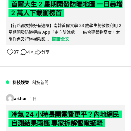
首爾大生 2 星期開發防曬地圖 一日暴增
2 萬人下載衝榜首
【行路都要揀好有遮陰】南韓首爾大學 23 歲學生劉敏俊利用 2
星期開發防曬導航 App「走向陰涼處」，結合建築物高度、太
閱讀全文
陽仰角及行道樹陰影...
97
4
分享
↗
科技娛樂
科技新聞
arthur
1 日
冷氣 24 小時長開電費更平？內地網民
自測結果兩極 專家拆解慳電邏輯