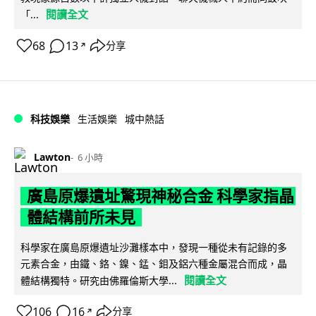
閱讀全文
「...
68
13
分享
↗
科技娛樂
生活娛樂
城中熱話
Lawton
6 小時
廣島原爆遺址驚現神秘合金 科學家指晶
體結構前所未見
科學家在廣島原爆遺址沙灘樣本中，發現一種從未有記錄的多
元素合金，由鐵、鉻、鎳、錳、鉬及鋁六種金屬混合而成，晶
閱讀全文
體結構獨特。研究由佛羅倫斯大學...
106
16
分享
↗