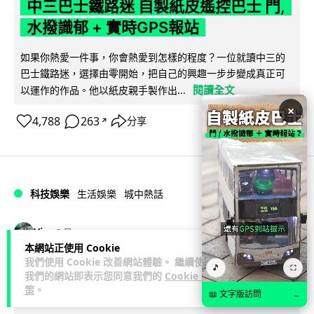
中三巴士鐵路迷 自製紙皮遙控巴士 門,
水撥識郁 + 實時GPS報站
如果你熱愛一件事，你會熱愛到怎樣的程度？一位就讀中三的
巴士鐵路迷，選擇由零開始，把自己的興趣一步步變成真正可
閱讀全文
以運作的作品。他以紙皮親手製作出...
×
4,788
263
分享
↗
科技娛樂
生活娛樂
城中熱話
Vin
2 日
本網站正使用 Cookie
我們使用 Cookie 改善網站體驗。 繼續使用
iPhone 加速撤出中國 印度成新機主要
🎵
⛶
我們的網站即表示您同意我們的
Cookie 政
基地 上年組裝增至5500萬部
策
。
📖 文字版訪問
→