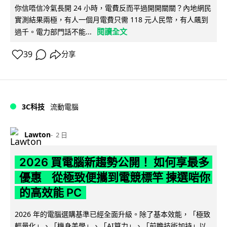
你信唔信冷氣長開 24 小時，電費反而平過開開關關？內地網民
實測結果兩極，有人一個月電費只需 118 元人民幣，有人飆到
閱讀全文
過千。電力部門話不能...
39
分享
3C科技
流動電腦
Lawton
2 日
2026 買電腦新趨勢公開！ 如何享最多
優惠 從極致便攜到電競標竿 揀選啱你
的高效能 PC
2026 年的電腦選購基準已經全面升級。除了基本效能，「極致
輕量化」、「機身美學」、「AI算力」、「前瞻技術加持」以