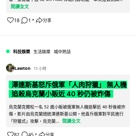
閱讀全文
18
1
分享
↗
科技娛樂
生活娛樂
城中熱話
Lawton
15 小時
澤連斯基怒斥俄軍「人肉狩獵」 無人機
追殺烏克蘭小販近 40 秒仍被炸傷
烏克蘭克爾松一名 52 歲小販被俄軍無人機追擊近 40 秒後被炸
傷，影片由烏克蘭總統澤連斯基公開。他直斥俄軍對平民進行
閱讀全文
「狩獵式」攻擊，烏克蘭...
82
45
分享
↗