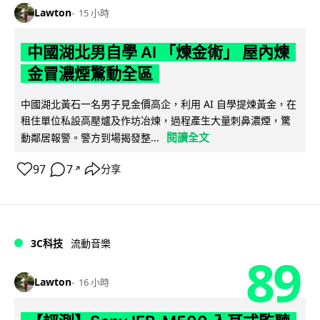
Lawton
15 小時
中國湖北男自學 AI 「煉金術」 屋內煉
金冒濃煙驚動全區
中國湖北黃石一名男子見金價高企，利用 AI 自學提煉黃金，在
租住單位私設高壓爐及作坊冶煉，過程產生大量刺鼻濃煙，驚
閱讀全文
動鄰居報警。警方到場揭發整...
97
7
分享
↗
3C科技
流動音樂
89
Lawton
16 小時