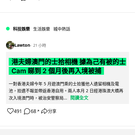
科技娛樂
生活娛樂
城中熱話
Lawton
21 小時
港夫婦澳門的士拾相機 據為己有被的士
Cam 睇到 2 個月後再入境被捕
一對香港夫婦今年 5 月遊澳門乘的士拾獲他人遺留相機及電
池，拾遺不報並帶返香港自用。兩人本月 2 日經港珠澳大橋再
閱讀全文
次入境澳門時，被治安警察局...
491
68
分享
↗