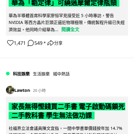
華為「韜定律」可繞過摩爾定律瓶頸
華為半導體首席科學家廖恒罕見接受近 5 小時專訪，警告
NVIDIA 等西方晶片巨頭正逼近物理極限，傳統製程升級已失經
閱讀全文
濟效益。他同時介紹華為...
1,471
549
分享
↗
科技娛樂
生活娛樂
城中熱話
Lawton
20 小時
家長無得慳錢買二手書 電子啟動碼鎖死
二手教科書 學生無法做功課
社福界立法會議員陳文宜指，一間中學書單價錢按年加 14.7%