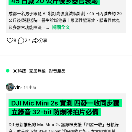
45 日減 20 公斤後多器官衰竭
成都一名男子跟隨 AI 制訂高強度減脂計劃，45 日內減去約 20
公斤後昏迷送院。醫生診斷他患上尿源性膿毒症、膿毒性休克
閱讀全文
及多器官功能障礙。...
8
2
分享
↗
3C科技
家居無線
影音產品
Vin
14 小時
DJI Mic Mini 2s 實測 四發一收同步獨
立錄音 32-bit 防爆咪拍片必備
DJI 最新推出的 Mic Mini 2s 無線咪支援「四發一收」分軌錄
音，並首度下放 32-bit Float 浮點內錄功能。本文經實測其...