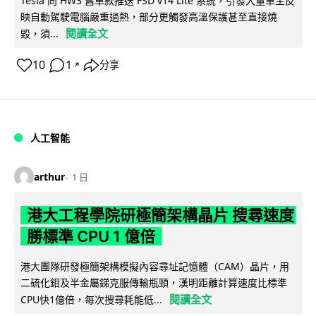
Tesla 向 HW3 舊車款推送 FSD v14 Lite 系統，引發大量車主反
映自動駕駛電腦嚴重過熱，部分更觸發高溫保護甚至直接燒
閱讀全文
毀，須...
10
1
分享
↗
人工智能
arthur
1 日
港大工程學院研極簡架構晶片 搜尋速度
勝標準 CPU 1 億倍
港大團隊研發極簡架構模擬內容尋址記憶體（CAM）晶片，用
二硫化鉬及半金屬銻克服傳輸瓶頸，漢明距離計算速度比標準
閱讀全文
CPU快1億倍，每次搜尋耗能低...