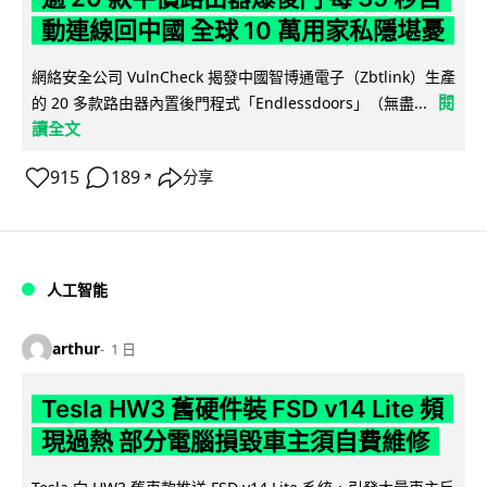
動連線回中國 全球 10 萬用家私隱堪憂
網絡安全公司 VulnCheck 揭發中國智博通電子（Zbtlink）生產
閱
的 20 多款路由器內置後門程式「Endlessdoors」（無盡...
讀全文
915
189
分享
↗
人工智能
arthur
1 日
Tesla HW3 舊硬件裝 FSD v14 Lite 頻
現過熱 部分電腦損毀車主須自費維修