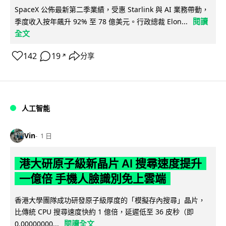
SpaceX 公佈最新第二季業績，受惠 Starlink 與 AI 業務帶動，
閱讀
季度收入按年飆升 92% 至 78 億美元。行政總裁 Elon...
全文
142
19
分享
↗
人工智能
Vin
1 日
港大研原子級新晶片 AI 搜尋速度提升
一億倍 手機人臉識別免上雲端
香港大學團隊成功研發原子級厚度的「模擬存內搜尋」晶片，
比傳統 CPU 搜尋速度快約 1 億倍，延遲低至 36 皮秒（即
閱讀全文
0.00000000...