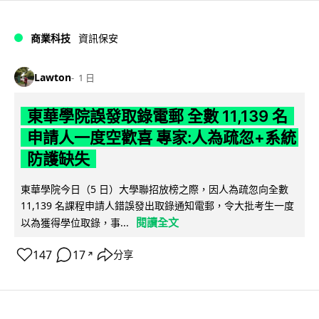
商業科技
資訊保安
Lawton
1 日
東華學院誤發取錄電郵 全數 11,139 名
申請人一度空歡喜 專家:人為疏忽+系統
防護缺失
東華學院今日（5 日）大學聯招放榜之際，因人為疏忽向全數
11,139 名課程申請人錯誤發出取錄通知電郵，令大批考生一度
閱讀全文
以為獲得學位取錄，事...
147
17
分享
↗