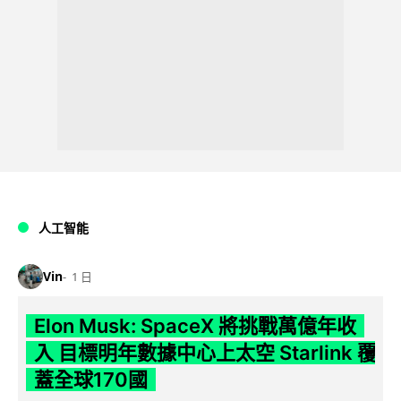
人工智能
Vin
1 日
Elon Musk: SpaceX 將挑戰萬億年收
入 目標明年數據中心上太空 Starlink 覆
蓋全球170國