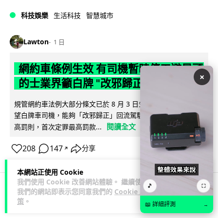
科技娛樂
生活科技
智慧城市
Lawton
1 日
網約車條例生效 有司機暫時停工避風頭
×
的士業界籲白牌 "改邪歸正"
規管網約車法例大部分條文已於 8 月 3 日生效，的士業界就期
望白牌車司機，能夠「改邪歸正」回流駕駛的士。新例大幅提
閱讀全文
高罰則，首次定罪最高罰款...
208
147
分享
↗
本網站正使用 Cookie
我們使用 Cookie 改善網站體驗。 繼續使用
🎵
⛶
我們的網站即表示您同意我們的
Cookie 政
人工智能
策
。
📖 詳細評測
→