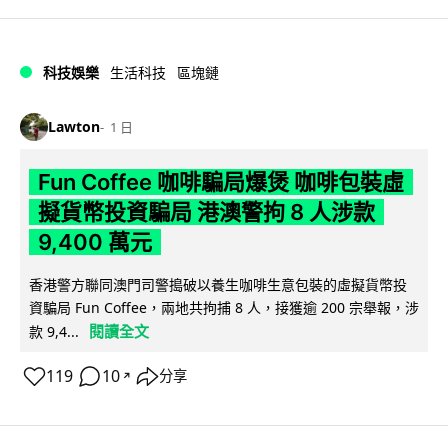
科技娛樂
生活科技
區塊鏈
Lawton
1 日
Fun Coffee 咖啡騙局爆煲 咖啡包裝虛
擬貨幣投資騙局 港澳警拘 8 人涉款
9,400 萬元
香港警方聯同澳門司警搗破以養生咖啡生意包裝的虛擬貨幣投
資騙局 Fun Coffee，兩地共拘捕 8 人，接獲逾 200 宗舉報，涉
閱讀全文
款 9,4...
119
10
分享
↗