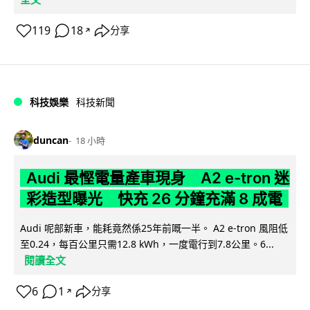
119
18
分享
↗
科技娛樂
科技新聞
duncan
18 小時
Audi 最慳電量產車現身 A2 e-tron 迷
彩造型曝光 快充 26 分鐘充滿 8 成電
Audi 呢部新車，能耗竟然係25年前嘅一半。 A2 e-tron 風阻低
至0.24，每百公里只需12.8 kWh，一度電行到7.8公里。6...
閱讀全文
6
1
分享
↗