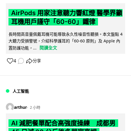
AirPods 用家注意聽力響紅燈 醫學界籲
耳機用戶謹守「60-60」鐵律
長時間高音量佩戴耳機可能導致永久性噪音性聽損。本文盤點 4
大聽力受損警號，介紹科學護耳的「60-60 原則」及 Apple 內
閱讀全文
置防護功能，...
4
分享
人工智能
arthur
2 小時
AI 減肥餐單配合高強度操練 成都男