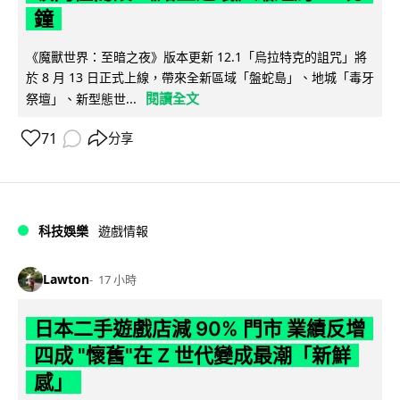
鐘
《魔獸世界：至暗之夜》版本更新 12.1「烏拉特克的詛咒」將
於 8 月 13 日正式上線，帶來全新區域「盤蛇島」、地城「毒牙
閱讀全文
祭壇」、新型態世...
71
分享
科技娛樂
遊戲情報
Lawton
17 小時
日本二手遊戲店減 90% 門市 業績反增
四成 "懷舊"在 Z 世代變成最潮「新鮮
感」