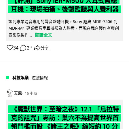
【評測】Sony IER-M500 入耳式監聽
耳機：現場拍攝、後製監聽與人聲利器
談到專業混音專用的聲音監聽耳機，Sony 經典 MDR-7506 到
MDR-M1 專業錄音室耳機都為人熟悉。而現在舞台製作者與創
閱讀全文
意影像製作...
34
2
分享
↗
科技娛樂
遊戲情報
天恩
16 小時
《魔獸世界：至暗之夜》12.1 「烏拉特
克的詛咒」專訪：巢穴不為提高世界首
領門檻而設 《諸王之眠》縮短約 10 分