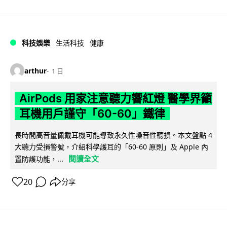
科技娛樂
生活科技
健康
arthur
1 日
AirPods 用家注意聽力響紅燈 醫學界籲
耳機用戶謹守「60-60」鐵律
長時間高音量佩戴耳機可能導致永久性噪音性聽損。本文盤點 4
大聽力受損警號，介紹科學護耳的「60-60 原則」及 Apple 內
閱讀全文
置防護功能，...
20
分享