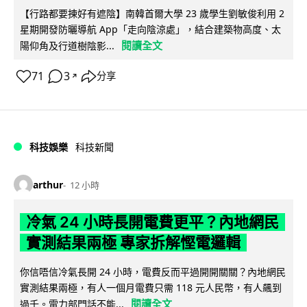
【行路都要揀好有遮陰】南韓首爾大學 23 歲學生劉敏俊利用 2
星期開發防曬導航 App「走向陰涼處」，結合建築物高度、太
閱讀全文
陽仰角及行道樹陰影...
71
3
分享
↗
科技娛樂
科技新聞
arthur
12 小時
冷氣 24 小時長開電費更平？內地網民
實測結果兩極 專家拆解慳電邏輯
你信唔信冷氣長開 24 小時，電費反而平過開開關關？內地網民
實測結果兩極，有人一個月電費只需 118 元人民幣，有人飆到
閱讀全文
過千。電力部門話不能...