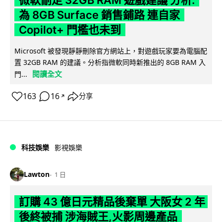
為 8GB Surface 銷售鋪路 連自家
Copilot+ 門檻也未到
Microsoft 被發現靜靜刪除官方網站上，對遊戲玩家要為電腦配
置 32GB RAM 的建議。分析指微軟同時新推出的 8GB RAM 入
閱讀全文
門...
163
16
分享
↗
科技娛樂
影視娛樂
Lawton
1 日
訂購 43 億日元精品後棄單 大阪女 2 年
後終被捕 涉海賊王,火影周邊產品