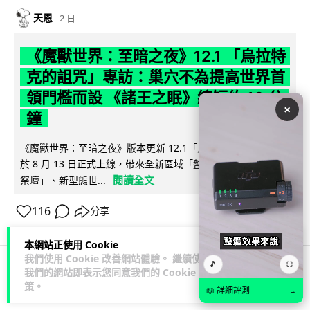
天恩
2 日
《魔獸世界：至暗之夜》12.1 「烏拉特
克的詛咒」專訪：巢穴不為提高世界首
領門檻而設 《諸王之眠》縮短約 10 分
×
鐘
《魔獸世界：至暗之夜》版本更新 12.1「烏拉特克的詛咒」將
於 8 月 13 日正式上線，帶來全新區域「盤蛇島」、地城「毒牙
閱讀全文
祭壇」、新型態世...
116
分享
本網站正使用 Cookie
我們使用 Cookie 改善網站體驗。 繼續使用
🎵
⛶
我們的網站即表示您同意我們的
Cookie 政
科技娛樂
遊戲情報
策
。
📖 詳細評測
→