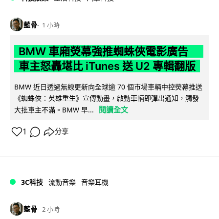
藍骨
1 小時
BMW 車廂熒幕強推蜘蛛俠電影廣告
車主怒轟堪比 iTunes 送 U2 專輯翻版
BMW 近日透過無線更新向全球逾 70 個市場車輛中控熒幕推送
《蜘蛛俠：英雄重生》宣傳動畫，啟動車輛即彈出通知，觸發
閱讀全文
大批車主不滿。BMW 早...
1
分享
3C科技
流動音樂
音樂耳機
藍骨
2 小時