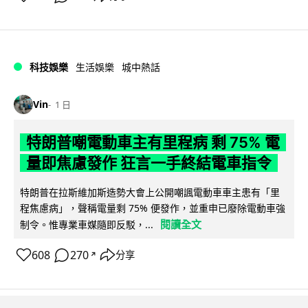
科技娛樂
生活娛樂
城中熱話
Vin
1 日
特朗普嘲電動車主有里程病 剩 75% 電
量即焦慮發作 狂言一手終結電車指令
特朗普在拉斯維加斯造勢大會上公開嘲諷電動車車主患有「里
程焦慮病」，聲稱電量剩 75% 便發作，並重申已廢除電動車強
閱讀全文
制令。惟專業車媒隨即反駁，...
608
270
分享
↗