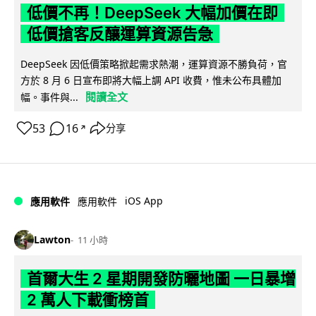
低價不再！DeepSeek 大幅加價在即
低價搶客反釀運算資源告急
DeepSeek 因低價策略掀起需求熱潮，運算資源不勝負荷，官
方於 8 月 6 日宣布即將大幅上調 API 收費，惟未公布具體加
閱讀全文
幅。事件與...
53
16
分享
↗
iOS App
應用軟件
應用軟件
Lawton
11 小時
首爾大生 2 星期開發防曬地圖 一日暴增
2 萬人下載衝榜首