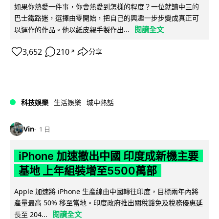
如果你熱愛一件事，你會熱愛到怎樣的程度？一位就讀中三的
巴士鐵路迷，選擇由零開始，把自己的興趣一步步變成真正可
閱讀全文
以運作的作品。他以紙皮親手製作出...
3,652
210
分享
↗
科技娛樂
生活娛樂
城中熱話
Vin
1 日
iPhone 加速撤出中國 印度成新機主要
基地 上年組裝增至5500萬部
Apple 加速將 iPhone 生產線由中國轉往印度，目標兩年內將
產量最高 50% 移至當地。印度政府推出關稅豁免及稅務優惠延
閱讀全文
長至 204...