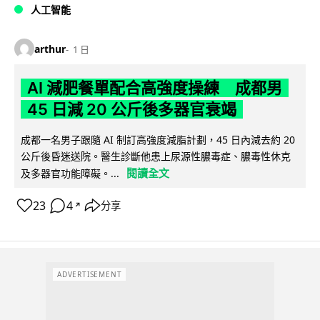
人工智能
arthur
1 日
AI 減肥餐單配合高強度操練 成都男
45 日減 20 公斤後多器官衰竭
成都一名男子跟隨 AI 制訂高強度減脂計劃，45 日內減去約 20
公斤後昏迷送院。醫生診斷他患上尿源性膿毒症、膿毒性休克
閱讀全文
及多器官功能障礙。...
23
4
分享
↗
ADVERTISEMENT