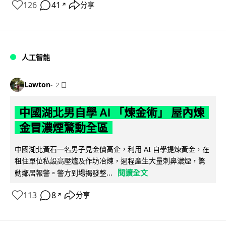
126
41
分享
↗
人工智能
Lawton
2 日
中國湖北男自學 AI 「煉金術」 屋內煉
金冒濃煙驚動全區
中國湖北黃石一名男子見金價高企，利用 AI 自學提煉黃金，在
租住單位私設高壓爐及作坊冶煉，過程產生大量刺鼻濃煙，驚
閱讀全文
動鄰居報警。警方到場揭發整...
113
8
分享
↗