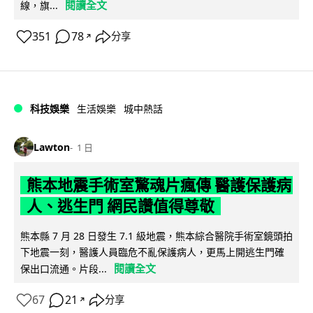
閱讀全文
線，旗...
351
78
分享
↗
科技娛樂
生活娛樂
城中熱話
Lawton
1 日
熊本地震手術室驚魂片瘋傳 醫護保護病
人、逃生門 網民讚值得尊敬
熊本縣 7 月 28 日發生 7.1 級地震，熊本綜合醫院手術室鏡頭拍
下地震一刻，醫護人員臨危不亂保護病人，更馬上開逃生門確
閱讀全文
保出口流通。片段...
67
21
分享
↗