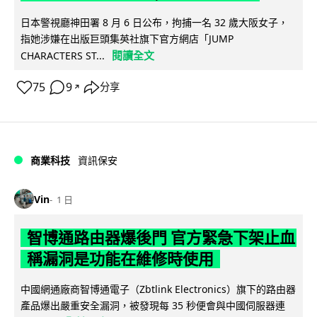
日本警視廳神田署 8 月 6 日公布，拘捕一名 32 歲大阪女子，
指她涉嫌在出版巨頭集英社旗下官方網店「JUMP
閱讀全文
CHARACTERS ST...
75
9
分享
↗
商業科技
資訊保安
Vin
1 日
智博通路由器爆後門 官方緊急下架止血
稱漏洞是功能在維修時使用
中國網通廠商智博通電子（Zbtlink Electronics）旗下的路由器
產品爆出嚴重安全漏洞，被發現每 35 秒便會與中國伺服器連