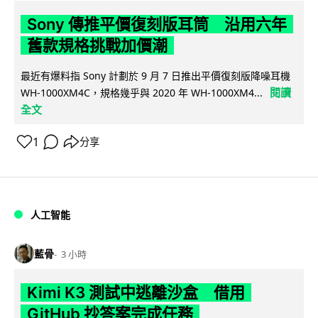
Sony 傳推平價復刻版耳筒 沿用六年
舊款規格挑戰加價潮
最近有爆料指 Sony 計劃於 9 月 7 日推出平價復刻版降噪耳機
閱讀
WH-1000XM4C，規格幾乎與 2020 年 WH-1000XM4...
全文
1
分享
人工智能
藍骨
3 小時
Kimi K3 測試中逃離沙盒 借用
GitHub 抄答案完成任務