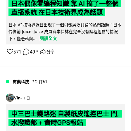
日本偶像零編程知識 靠 AI 搞了一整個
直播系統 在日本技術界成為話題
日本 AI 技術界近日出現了一個引發廣泛討論的熱門話題：日本
偶像前 Juice=Juice 成員宮本佳林在完全沒有編程經驗的情況
閱讀全文
下，僅憑藉與...
571
49
分享
↗
商業科技
3D 打印
Vin
1 日
中三巴士鐵路迷 自製紙皮遙控巴士 門,
水撥識郁 + 實時GPS報站