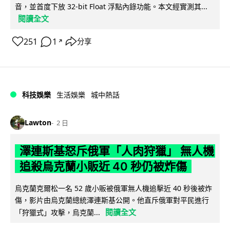
音，並首度下放 32-bit Float 浮點內錄功能。本文經實測其...
閱讀全文
251
1
分享
↗
科技娛樂
生活娛樂
城中熱話
Lawton
2 日
澤連斯基怒斥俄軍「人肉狩獵」 無人機
追殺烏克蘭小販近 40 秒仍被炸傷
烏克蘭克爾松一名 52 歲小販被俄軍無人機追擊近 40 秒後被炸
傷，影片由烏克蘭總統澤連斯基公開。他直斥俄軍對平民進行
閱讀全文
「狩獵式」攻擊，烏克蘭...