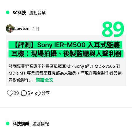
3C科技
流動音樂
89
Lawton
2 日
【評測】Sony IER-M500 入耳式監聽
耳機：現場拍攝、後製監聽與人聲利器
談到專業混音專用的聲音監聽耳機，Sony 經典 MDR-7506 到
MDR-M1 專業錄音室耳機都為人熟悉。而現在舞台製作者與創
閱讀全文
意影像製作...
39
5
分享
↗
科技娛樂
遊戲情報