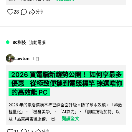
28
分享
3C科技
流動電腦
Lawton
1 日
2026 買電腦新趨勢公開！ 如何享最多
優惠 從極致便攜到電競標竿 揀選啱你
的高效能 PC
2026 年的電腦選購基準已經全面升級。除了基本效能，「極致
輕量化」、「機身美學」、「AI算力」、「前瞻技術加持」以
閱讀全文
及「品質與售後服務」 已...
21
1
分享
↗