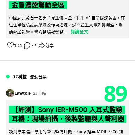
金冒濃煙驚動全區
中國湖北黃石一名男子見金價高企，利用 AI 自學提煉黃金，在
租住單位私設高壓爐及作坊冶煉，過程產生大量刺鼻濃煙，驚
閱讀全文
動鄰居報警。警方到場揭發整...
104
7
分享
↗
3C科技
流動音樂
89
Lawton
23 小時
【評測】Sony IER-M500 入耳式監聽
耳機：現場拍攝、後製監聽與人聲利器
談到專業混音專用的聲音監聽耳機，Sony 經典 MDR-7506 到