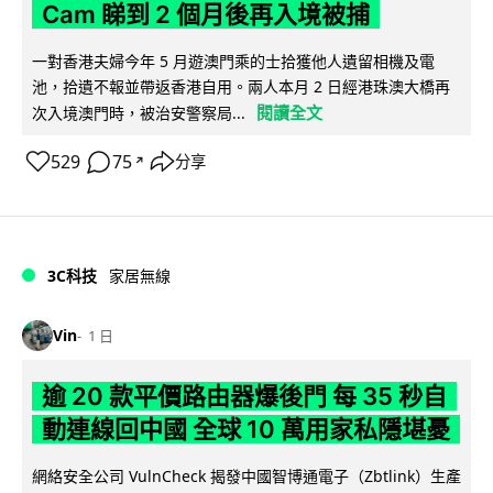
Cam 睇到 2 個月後再入境被捕
一對香港夫婦今年 5 月遊澳門乘的士拾獲他人遺留相機及電
池，拾遺不報並帶返香港自用。兩人本月 2 日經港珠澳大橋再
閱讀全文
次入境澳門時，被治安警察局...
529
75
分享
↗
3C科技
家居無線
Vin
1 日
逾 20 款平價路由器爆後門 每 35 秒自
動連線回中國 全球 10 萬用家私隱堪憂
網絡安全公司 VulnCheck 揭發中國智博通電子（Zbtlink）生產