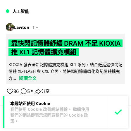
人工智能
Lawton
1 日
靠快閃記憶體紓緩 DRAM 不足 KIOXIA
推 XL1 記憶體擴充模組
KIOXIA 發表全新記憶體擴充模組 XL1 系列，結合低延遲快閃記
憶體 XL-FLASH 與 CXL 介面，將快閃記憶體轉化為記憶體擴充
閱讀全文
方...
86
5
分享
↗
本網站正使用 Cookie
我們使用 Cookie 改善網站體驗。 繼續使用
我們的網站即表示您同意我們的
Cookie 政
策
。
商業科技
資訊保安