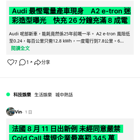
Audi 最慳電量產車現身 A2 e-tron 迷
彩造型曝光 快充 26 分鐘充滿 8 成電
Audi 呢部新車，能耗竟然係25年前嘅一半。 A2 e-tron 風阻低
至0.24，每百公里只需12.8 kWh，一度電行到7.8公里。6...
閱讀全文
7
1
分享
↗
科技娛樂
生活娛樂
城中熱話
Vin
1 日
法國 8 月 11 日出新例 未經同意嚴禁
Cold Call 違規企業最高罰 345 萬