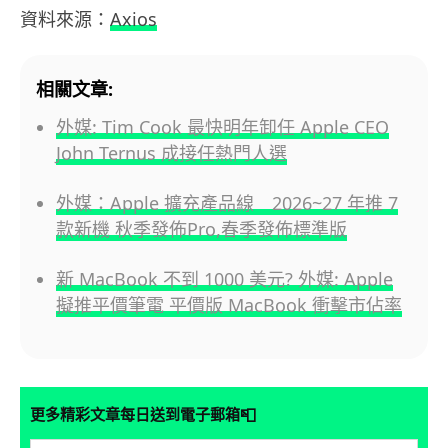
資料來源：
Axios
相關文章:
外媒: Tim Cook 最快明年卸任 Apple CEO
John Ternus 成接任熱門人選
外媒：Apple 擴充產品線 2026~27 年推 7
款新機 秋季發佈Pro,春季發佈標準版
新 MacBook 不到 1000 美元? 外媒: Apple
擬推平價筆電 平價版 MacBook 衝擊市佔率
📮
更多精彩文章每日送到電子郵箱