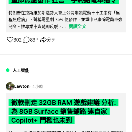
量即焦慮發作 狂言一手終結電車指令
特朗普在拉斯維加斯造勢大會上公開嘲諷電動車車主患有「里
程焦慮病」，聲稱電量剩 75% 便發作，並重申已廢除電動車強
閱讀全文
制令。惟專業車媒隨即反駁，...
302
83
分享
↗
人工智能
Lawton
4 小時
微軟刪走 32GB RAM 遊戲建議 分析:
為 8GB Surface 銷售鋪路 連自家
Copilot+ 門檻也未到