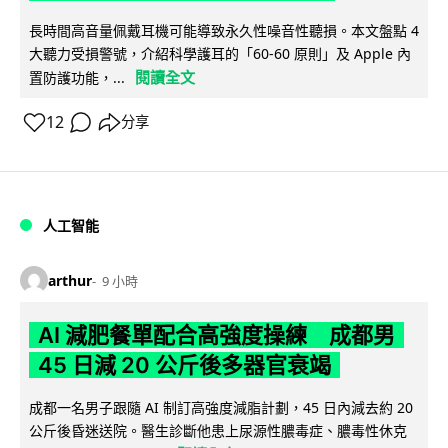
長時間高音量佩戴耳機可能導致永久性噪音性聽損。本文盤點 4
大聽力受損警號，介紹科學護耳的「60-60 原則」及 Apple 內
閱讀全文
置防護功能，...
12
分享
人工智能
arthur
9 小時
AI 減肥餐單配合高強度操練 成都男
45 日減 20 公斤後多器官衰竭
成都一名男子跟隨 AI 制訂高強度減脂計劃，45 日內減去約 20
公斤後昏迷送院。醫生診斷他患上尿源性膿毒症、膿毒性休克