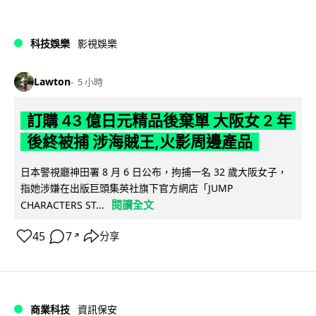
科技娛樂
影視娛樂
Lawton
5 小時
訂購 43 億日元精品後棄單 大阪女 2 年
後終被捕 涉海賊王,火影周邊產品
日本警視廳神田署 8 月 6 日公布，拘捕一名 32 歲大阪女子，
指她涉嫌在出版巨頭集英社旗下官方網店「JUMP
閱讀全文
CHARACTERS ST...
45
7
分享
↗
商業科技
資訊保安