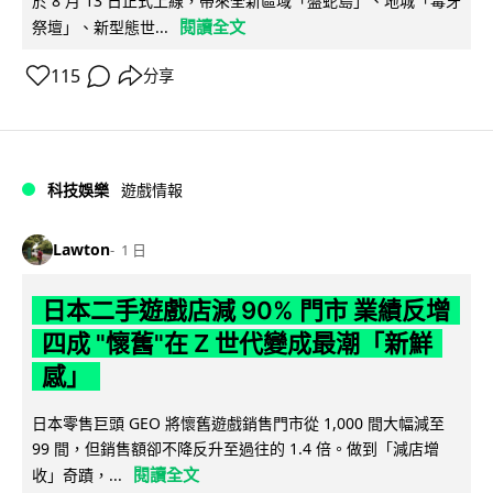
於 8 月 13 日正式上線，帶來全新區域「盤蛇島」、地城「毒牙
閱讀全文
祭壇」、新型態世...
115
分享
科技娛樂
遊戲情報
Lawton
1 日
日本二手遊戲店減 90% 門市 業績反增
四成 "懷舊"在 Z 世代變成最潮「新鮮
感」
日本零售巨頭 GEO 將懷舊遊戲銷售門市從 1,000 間大幅減至
99 間，但銷售額卻不降反升至過往的 1.4 倍。做到「減店增
閱讀全文
收」奇蹟，...