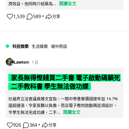
閱讀全文
濟效益。他同時介紹華為...
1,539
589
分享
↗
科技娛樂
生活娛樂
城中熱話
Lawton
1 日
家長無得慳錢買二手書 電子啟動碼鎖死
二手教科書 學生無法做功課
社福界立法會議員陳文宜指，一間中學書單價錢按年加 14.7%
遠超通漲，令家長難以負擔。而且電子教材啟動碼這項設計，
閱讀全文
令學生無法完成功課，二手...
926
364
分享
↗