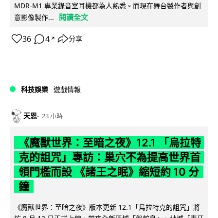
MDR-M1 專業錄音室耳機都為人熟悉。而現在舞台製作者與創
閱讀全文
意影像製作...
36
4
分享
↗
科技娛樂
遊戲情報
天恩
23 小時
《魔獸世界：至暗之夜》12.1 「烏拉特
克的詛咒」專訪：巢穴不為提高世界首
領門檻而設 《諸王之眠》縮短約 10 分
鐘
《魔獸世界：至暗之夜》版本更新 12.1「烏拉特克的詛咒」將