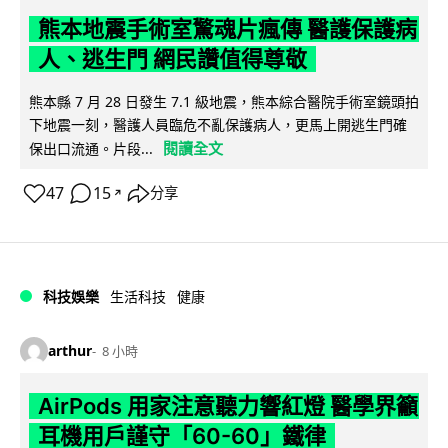
熊本地震手術室驚魂片瘋傳 醫護保護病
人、逃生門 網民讚值得尊敬
熊本縣 7 月 28 日發生 7.1 級地震，熊本綜合醫院手術室鏡頭拍
下地震一刻，醫護人員臨危不亂保護病人，更馬上開逃生門確
閱讀全文
保出口流通。片段...
47
15
分享
↗
科技娛樂
生活科技
健康
arthur
8 小時
AirPods 用家注意聽力響紅燈 醫學界籲
耳機用戶謹守「60-60」鐵律