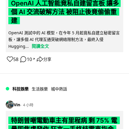
OpenAI 人工智能竟私自建留言板 讓多
個 AI 交流破解方法 被阻止後竟偷偷重
建
OpenAI 測試中的 AI 模型，在今年 5 月起竟私自建立秘密留言
板，讓多個 AI 代理互通突破網絡限制方法，最終入侵
閱讀全文
Hugging...
58
10
分享
↗
科技娛樂
生活娛樂
城中熱話
Vin
4 小時
特朗普嘲電動車主有里程病 剩 75% 電