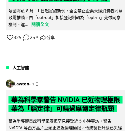
法國將於 8 月 11 日起實施新例，全面禁止企業未經消費者同意
致電推銷，由「opt-out」拒接登記制轉為「opt-in」先徵同意
閱讀全文
機制。違...
325
25
分享
↗
人工智能
Lawton
1 日
華為科學家警告 NVIDIA 已近物理極限
華為「韜定律」可繞過摩爾定律瓶頸
華為半導體首席科學家廖恒罕見接受近 5 小時專訪，警告
NVIDIA 等西方晶片巨頭正逼近物理極限，傳統製程升級已失經