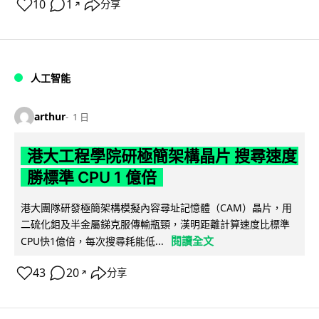
10
1
分享
↗
人工智能
arthur
1 日
港大工程學院研極簡架構晶片 搜尋速度
勝標準 CPU 1 億倍
港大團隊研發極簡架構模擬內容尋址記憶體（CAM）晶片，用
二硫化鉬及半金屬銻克服傳輸瓶頸，漢明距離計算速度比標準
閱讀全文
CPU快1億倍，每次搜尋耗能低...
43
20
分享
↗