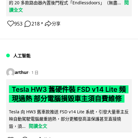
閱
的 20 多款路由器內置後門程式「Endlessdoors」（無盡...
讀全文
953
218
分享
↗
人工智能
arthur
1 日
Tesla HW3 舊硬件裝 FSD v14 Lite 頻
現過熱 部分電腦損毀車主須自費維修
Tesla 向 HW3 舊車款推送 FSD v14 Lite 系統，引發大量車主反
映自動駕駛電腦嚴重過熱，部分更觸發高溫保護甚至直接燒
閱讀全文
毀，須...