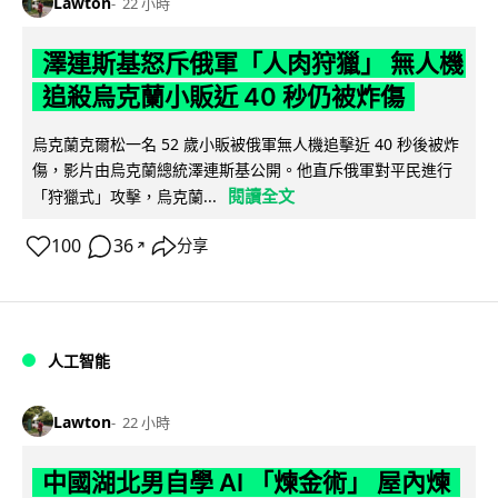
Lawton
22 小時
澤連斯基怒斥俄軍「人肉狩獵」 無人機
追殺烏克蘭小販近 40 秒仍被炸傷
烏克蘭克爾松一名 52 歲小販被俄軍無人機追擊近 40 秒後被炸
傷，影片由烏克蘭總統澤連斯基公開。他直斥俄軍對平民進行
閱讀全文
「狩獵式」攻擊，烏克蘭...
100
36
分享
↗
人工智能
Lawton
22 小時
中國湖北男自學 AI 「煉金術」 屋內煉