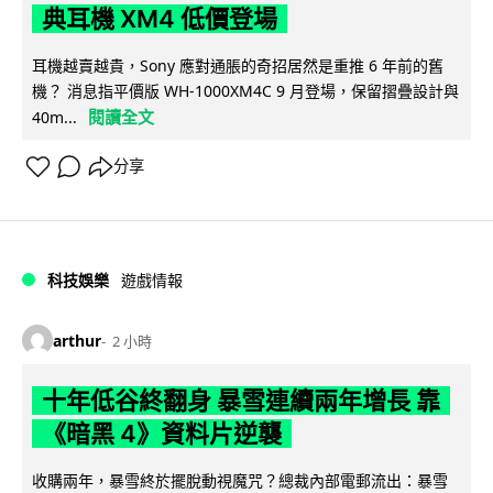
典耳機 XM4 低價登場
耳機越賣越貴，Sony 應對通脹的奇招居然是重推 6 年前的舊
機？ 消息指平價版 WH-1000XM4C 9 月登場，保留摺疊設計與
閱讀全文
40m...
分享
科技娛樂
遊戲情報
arthur
2 小時
十年低谷終翻身 暴雪連續兩年增長 靠
《暗黑 4》資料片逆襲
收購兩年，暴雪終於擺脫動視魔咒？總裁內部電郵流出：暴雪