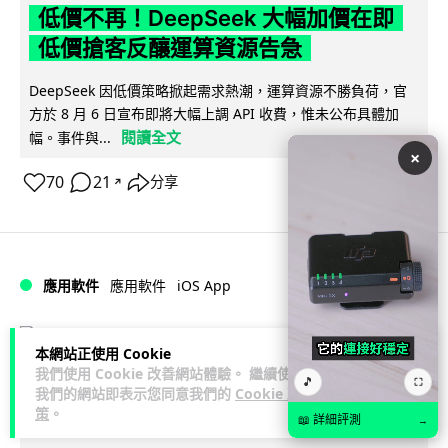
低價不再！DeepSeek 大幅加價在即
低價搶客反釀運算資源告急
DeepSeek 因低價策略掀起需求熱潮，運算資源不勝負荷，官
方於 8 月 6 日宣布即將大幅上調 API 收費，惟未公布具體加
閱讀全文
幅。事件與...
×
70
21
分享
↗
iOS App
應用軟件
應用軟件
Lawton
1 日
本網站正使用 Cookie
我們使用 Cookie 改善網站體驗。 繼續使用
🎵
⛶
首爾大生 2 星期開發防曬地圖 一日暴增
我們的網站即表示您同意我們的
Cookie 政
策
。
2 萬人下載衝榜首
📖 詳細評測
→