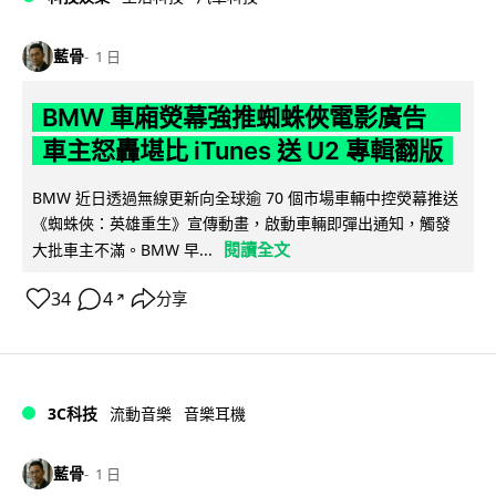
藍骨
1 日
BMW 車廂熒幕強推蜘蛛俠電影廣告
車主怒轟堪比 iTunes 送 U2 專輯翻版
BMW 近日透過無線更新向全球逾 70 個市場車輛中控熒幕推送
《蜘蛛俠：英雄重生》宣傳動畫，啟動車輛即彈出通知，觸發
閱讀全文
大批車主不滿。BMW 早...
34
4
分享
↗
3C科技
流動音樂
音樂耳機
藍骨
1 日