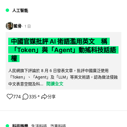
人工智能
藍骨
1 日
中國官媒批評 AI 術語濫用英文 稱
「Token」與「Agent」動搖科技話語
權
人民網旗下評論於 8 月 6 日發表文章，批評中國廣泛使用
「Token」、「Agent」及「LLM」等英文術語，認為做法侵蝕
閱讀全文
中文表意空間及科...
774
335
分享
↗
科技娛樂
生活科技
汽車科技