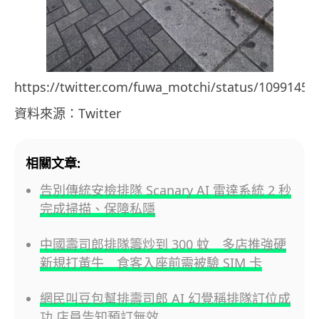
https://twitter.com/fuwa_motchi/status/1099145
資料來源：Twitter
相關文章:
告別傳統安檢排隊 Scanary AI 雷達系統 2 秒
完成掃描、保障私隱
中國壽司郎排隊籌炒到 300 蚊 多店推強硬
新規打黃牛 食客入座前需被驗 SIM 卡
網民叫豆包幫排壽司郎 AI 幻覺稱排隊訂位成
功 店員告知預訂無效