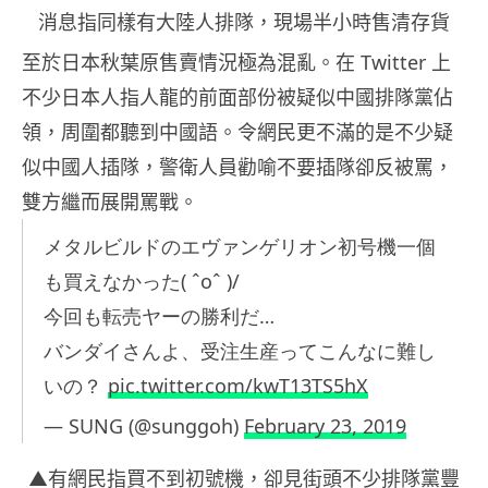
消息指同樣有大陸人排隊，現場半小時售清存貨
至於日本秋葉原售賣情況極為混亂。在 Twitter 上
不少日本人指人龍的前面部份被疑似中國排隊黨佔
領，周圍都聽到中國語。令網民更不滿的是不少疑
似中國人插隊，警衛人員勸喻不要插隊卻反被罵，
雙方繼而展開罵戰。
メタルビルドのエヴァンゲリオン初号機一個
も買えなかった( ˆoˆ )/
今回も転売ヤーの勝利だ…
バンダイさんよ、受注生産ってこんなに難し
いの？
pic.twitter.com/kwT13TS5hX
— SUNG (@sunggoh)
February 23, 2019
▲有網民指買不到初號機，卻見街頭不少排隊黨豐