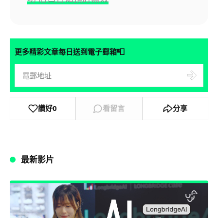
📮
更多精彩文章每日送到電子郵箱
讚好
0
看留言
分享
最新影片