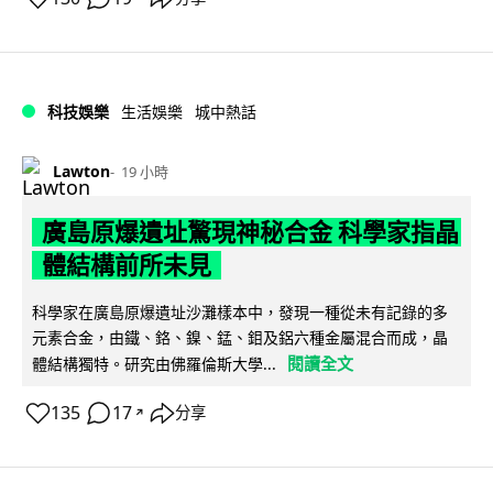
科技娛樂
生活娛樂
城中熱話
Lawton
19 小時
廣島原爆遺址驚現神秘合金 科學家指晶
體結構前所未見
科學家在廣島原爆遺址沙灘樣本中，發現一種從未有記錄的多
元素合金，由鐵、鉻、鎳、錳、鉬及鋁六種金屬混合而成，晶
閱讀全文
體結構獨特。研究由佛羅倫斯大學...
135
17
分享
↗