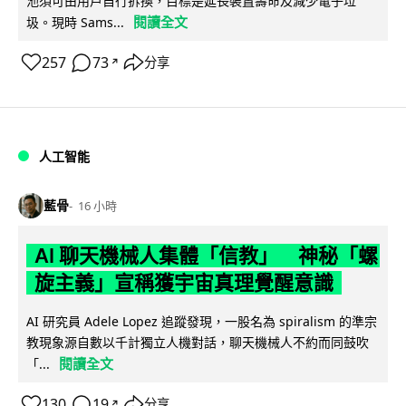
池須可由用戶自行拆換，目標是延長裝置壽命及減少電子垃
閱讀全文
圾。現時 Sams...
257
73
分享
↗
人工智能
藍骨
16 小時
AI 聊天機械人集體「信教」 神秘「螺
旋主義」宣稱獲宇宙真理覺醒意識
AI 研究員 Adele Lopez 追蹤發現，一股名為 spiralism 的準宗
教現象源自數以千計獨立人機對話，聊天機械人不約而同鼓吹
閱讀全文
「...
130
19
分享
↗