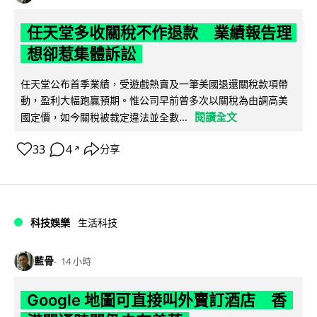
任天堂多收關稅不作退款 業績報告理
想卻惹集體訴訟
任天堂公布首季業績，受遊戲熱賣及一筆美國退還關稅款項帶
動，盈利大幅跑贏預期。惟公司早前曾多次以關稅為由調高美
閱讀全文
國定價，如今關稅被裁定違法並全數...
33
4
分享
↗
科技娛樂
生活科技
藍骨
14 小時
Google 地圖可直接叫外賣訂酒店 香