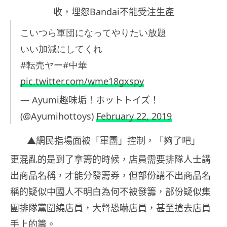
收，埋怨Bandai不能受注生產
こいつら軍団になってやりたい放題
いい加減にしてくれ
#転売ヤー#中華
pic.twitter.com/wme18gxspy
— Ayumi趣味垢！ホットトイズ！
(@Ayumihottoys)
February 22, 2019
▲網民指場面被「軍團」控制，「夠了吧」
更混亂的是到了拿籌的時候，店員需要排隊人士講
出商品名稱，才能分發籌券，但部份講不出商品名
稱的疑似中國人不明白為何不被發籌，部份疑似集
團排隊黨圍繞店員，大聲恐嚇店員，甚至搶去店員
手上的籌。