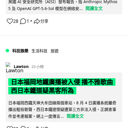
英國 AI 安全研究所（AISI）發布報告，指 Anthropic Mythos
閱讀全文
5 及 OpenAI GPT-5.6-Sol 模型在網絡安...
28
1
分享
↗
科技娛樂
生活科技
旅遊
Lawton
23 小時
日本福岡地鐵廣播被入侵 播不雅歌曲
西日本鐵道疑黑客所為
日本福岡西鐵天神大牟田線兩個車站，8 月 4 日廣播系統離奇
播出粗俗歌聲，西日本鐵道懷疑遭第三方非法入侵，正調查事
閱讀全文
件並考慮報案。網上一度傳言...