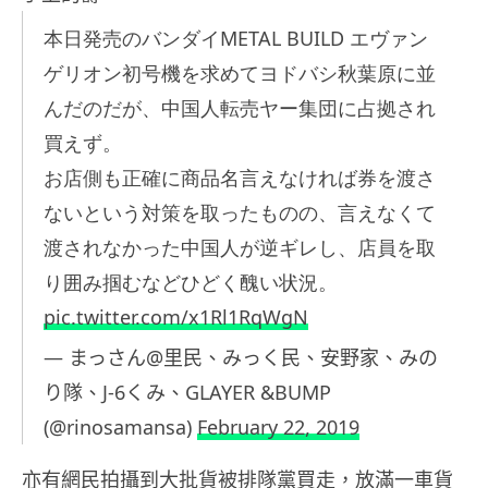
本日発売のバンダイMETAL BUILD エヴァン
ゲリオン初号機を求めてヨドバシ秋葉原に並
んだのだが、中国人転売ヤー集団に占拠され
買えず。
お店側も正確に商品名言えなければ券を渡さ
ないという対策を取ったものの、言えなくて
渡されなかった中国人が逆ギレし、店員を取
り囲み掴むなどひどく醜い状況。
pic.twitter.com/x1Rl1RqWgN
— まっさん@里民、みっく民、安野家、みの
り隊、J-6くみ、GLAYER &BUMP
(@rinosamansa)
February 22, 2019
亦有網民拍攝到大批貨被排隊黨買走，放滿一車貨