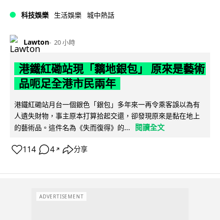
科技娛樂
生活娛樂
城中熱話
Lawton
20 小時
港鐵紅磡站現「黐地銀包」 原來是藝術
品呃足全港市民兩年
港鐵紅磡站月台一個銀色「銀包」多年來一再令乘客誤以為有
人遺失財物，事主原本打算拾起交還，卻發現原來是黏在地上
閱讀全文
的藝術品。這件名為《失而復得》的...
114
4
分享
↗
ADVERTISEMENT