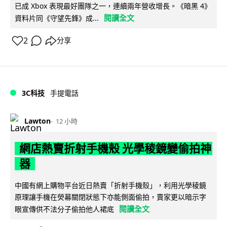
已成 Xbox 表現最好團隊之一，連續兩年營收增長。《暗黑 4》
閱讀全文
資料片同《守望先鋒》成...
2
分享
3C科技
手提電話
Lawton
12 小時
網店熱賣折射手機殼 光學稜鏡變偷拍神
器
中國有網上購物平台近日熱賣「折射手機殼」，利用光學稜鏡
原理讓手機在熒幕關閉狀態下亦能側面偷拍，賣家更以暗示字
閱讀全文
眼宣傳供不法分子偷拍他人裙底