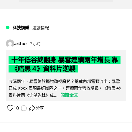
科技娛樂
遊戲情報
arthur
7 小時
十年低谷終翻身 暴雪連續兩年增長 靠
《暗黑 4》資料片逆襲
收購兩年，暴雪終於擺脫動視魔咒？總裁內部電郵流出：暴雪
已成 Xbox 表現最好團隊之一，連續兩年營收增長。《暗黑 4》
閱讀全文
資料片同《守望先鋒》成...
10
分享