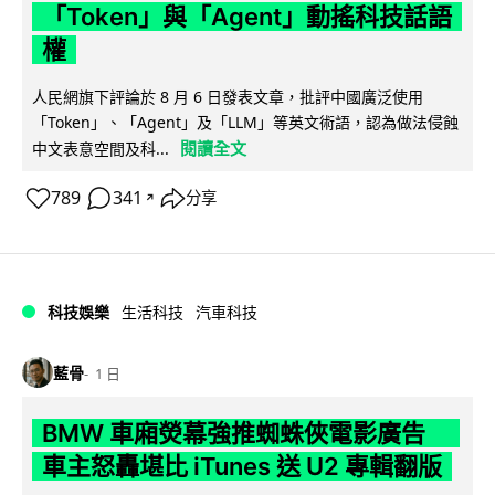
「Token」與「Agent」動搖科技話語
權
人民網旗下評論於 8 月 6 日發表文章，批評中國廣泛使用
「Token」、「Agent」及「LLM」等英文術語，認為做法侵蝕
閱讀全文
中文表意空間及科...
789
341
分享
↗
科技娛樂
生活科技
汽車科技
藍骨
1 日
BMW 車廂熒幕強推蜘蛛俠電影廣告
車主怒轟堪比 iTunes 送 U2 專輯翻版