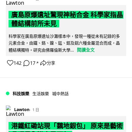
廣島原爆遺址驚現神秘合金 科學家指晶
體結構前所未見
科學家在廣島原爆遺址沙灘樣本中，發現一種從未有記錄的多
元素合金，由鐵、鉻、鎳、錳、鉬及鋁六種金屬混合而成，晶
閱讀全文
體結構獨特。研究由佛羅倫斯大學...
142
17
分享
↗
科技娛樂
生活娛樂
城中熱話
Lawton
1 日
港鐵紅磡站現「黐地銀包」 原來是藝術