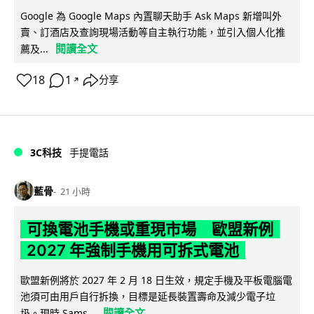
Google 為 Google Maps 內置聊天助手 Ask Maps 新增叫外
賣、訂酒店及查詢現場活動等自主執行功能，並引入個人化推
閱讀全文
薦及...
18
1
分享
↗
3C科技
手提電話
藍骨
21 小時
可換電池手機或重現市場 歐盟新例
2027 年強制手機用可拆式電池
歐盟新例將於 2027 年 2 月 18 日生效，規定手機及平板電腦電
池須可由用戶自行拆換，目標是延長裝置壽命及減少電子垃
閱讀全文
圾。現時 Sams...