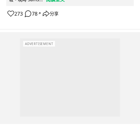
273
78
分享
↗
ADVERTISEMENT