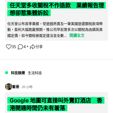
任天堂多收關稅不作退款 業績報告理
想卻惹集體訴訟
任天堂公布首季業績，受遊戲熱賣及一筆美國退還關稅款項帶
動，盈利大幅跑贏預期。惟公司早前曾多次以關稅為由調高美
閱讀全文
國定價，如今關稅被裁定違法並全數...
35
4
分享
↗
科技娛樂
生活科技
藍骨
20 小時
Google 地圖可直接叫外賣訂酒店 香
港開通時間仍未有着落