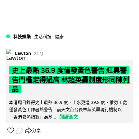
科技娛樂
生活科技
健康
Lawton
22 分
史上最熱 36.9 度僅發黃色警告 紅黑警
告門檻定得過高 林超英轟制度形同陳列
品
本港周日錄得史上最熱 36.9 度，上水更達 39.8 度，惟勞工處
僅發黃色工作暑熱警告。前天文台台長林超英轟現行機制以
閱讀全文
「香港暑熱指數」為基...
分享