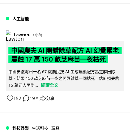
人工智能
Lawton
3 小時
中國農夫 AI 開錯除草配方 AI 幻覺累老
農蝕 17 萬 150 畝芝麻苗一夜枯死
中國安徽滁州一名 67 歲農民按 AI 生成農藥配方為芝麻田除
草，結果 150 畝芝麻苗一夜之間與雜草一同枯死，估計損失約
閱讀全文
15 萬元人民幣...
152
19
分享
↗
科技娛樂
生活科技
玩具