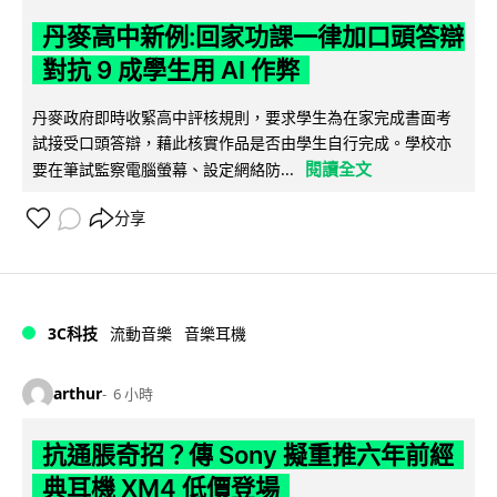
丹麥高中新例:回家功課一律加口頭答辯
對抗 9 成學生用 AI 作弊
丹麥政府即時收緊高中評核規則，要求學生為在家完成書面考
試接受口頭答辯，藉此核實作品是否由學生自行完成。學校亦
閱讀全文
要在筆試監察電腦螢幕、設定網絡防...
分享
3C科技
流動音樂
音樂耳機
arthur
6 小時
抗通脹奇招？傳 Sony 擬重推六年前經
典耳機 XM4 低價登場