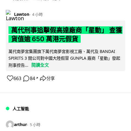
Lawton
4 小時
萬代刑事追擊假高達廠商「星動」 查獲
貨值逾 650 萬港元假貨
萬代南夢宮集團旗下萬代南夢宮影視工廠、萬代及 BANDAI
SPIRITS 3 間公司對中國大陸假冒 GUNPLA 廠商「星動」發起
閱讀全文
刑事控告...
663
84
分享
↗
人工智能
arthur
5 小時