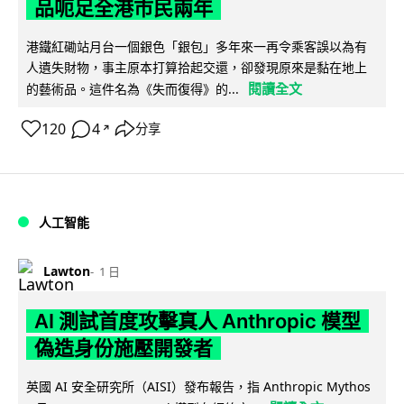
品呃足全港市民兩年
港鐵紅磡站月台一個銀色「銀包」多年來一再令乘客誤以為有
人遺失財物，事主原本打算拾起交還，卻發現原來是黏在地上
閱讀全文
的藝術品。這件名為《失而復得》的...
120
4
分享
↗
人工智能
Lawton
1 日
AI 測試首度攻擊真人 Anthropic 模型
偽造身份施壓開發者
英國 AI 安全研究所（AISI）發布報告，指 Anthropic Mythos