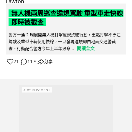
無人機兩周巡查違規駕駛 重型車走快線
即時被截查
警方一連 2 周展開無人機打擊違規駕駛行動，重點打擊不專注
駕駛及重型車輛使用快線，一旦發現違規即由地面交通警截
閱讀全文
查。行動配合警方今年上半年致命...
71
11
分享
↗
ADVERTISEMENT