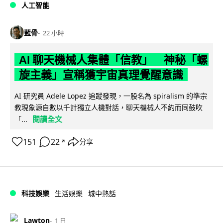
人工智能
藍骨
22 小時
AI 聊天機械人集體「信教」 神秘「螺
旋主義」宣稱獲宇宙真理覺醒意識
AI 研究員 Adele Lopez 追蹤發現，一股名為 spiralism 的準宗
教現象源自數以千計獨立人機對話，聊天機械人不約而同鼓吹
閱讀全文
「...
151
22
分享
↗
科技娛樂
生活娛樂
城中熱話
Lawton
1 日