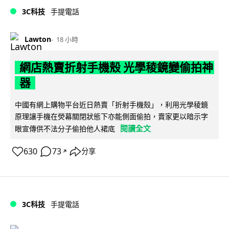
3C科技
手提電話
Lawton
18 小時
網店熱賣折射手機殼 光學稜鏡變偷拍神
器
中國有網上購物平台近日熱賣「折射手機殼」，利用光學稜鏡
原理讓手機在熒幕關閉狀態下亦能側面偷拍，賣家更以暗示字
閱讀全文
眼宣傳供不法分子偷拍他人裙底
630
73
分享
↗
3C科技
手提電話