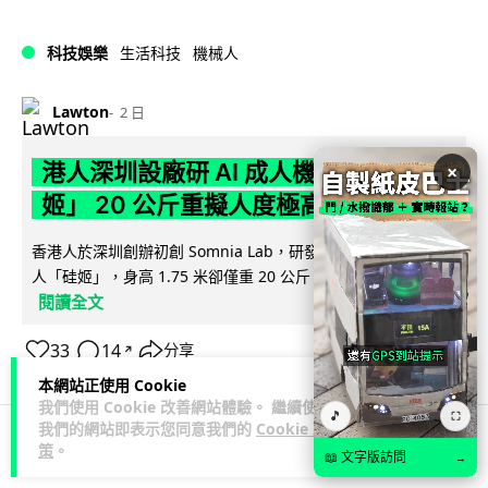
科技娛樂
生活科技
機械人
Lawton
2 日
港人深圳設廠研 AI 成人機械人 「硅
×
姬」 20 公斤重擬人度極高
香港人於深圳創辦初創 Somnia Lab，研發出首款 AI 性愛機械
人「硅姬」，身高 1.75 米卻僅重 20 公斤，內置 165 種親密...
閱讀全文
33
14
分享
↗
本網站正使用 Cookie
我們使用 Cookie 改善網站體驗。 繼續使用
🎵
⛶
我們的網站即表示您同意我們的
Cookie 政
策
。
📖 文字版訪問
→
人工智能