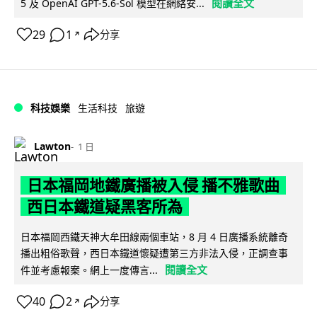
閱讀全文
5 及 OpenAI GPT-5.6-Sol 模型在網絡安...
29
1
分享
↗
科技娛樂
生活科技
旅遊
Lawton
1 日
日本福岡地鐵廣播被入侵 播不雅歌曲
西日本鐵道疑黑客所為
日本福岡西鐵天神大牟田線兩個車站，8 月 4 日廣播系統離奇
播出粗俗歌聲，西日本鐵道懷疑遭第三方非法入侵，正調查事
閱讀全文
件並考慮報案。網上一度傳言...
40
2
分享
↗