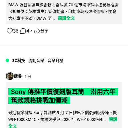
BMW 近日透過無線更新向全球逾 70 個市場車輛中控熒幕推送
《蜘蛛俠：英雄重生》宣傳動畫，啟動車輛即彈出通知，觸發
閱讀全文
大批車主不滿。BMW 早...
36
4
分享
↗
3C科技
流動音樂
音樂耳機
藍骨
1 日
Sony 傳推平價復刻版耳筒 沿用六年
舊款規格挑戰加價潮
最近有爆料指 Sony 計劃於 9 月 7 日推出平價復刻版降噪耳機
閱讀
WH-1000XM4C，規格幾乎與 2020 年 WH-1000XM4...
全文