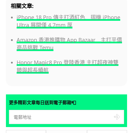
相關文章:
iPhone 18 Pro 傳主打酒紅色 摺機 iPhone
Ultra 展開僅 4.7mm 厚
Amazon 香港推購物 App Bazaar 主打平價
商品挑戰 Temu
Honor Magic8 Pro 登陸香港 主打超夜神雙
鏡與超長續航
📮
更多精彩文章每日送到電子郵箱