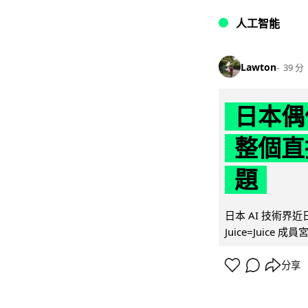
人工智能
Lawton
39 分
日本偶
整個直
題
日本 AI 技術
Juice=Juic
分享