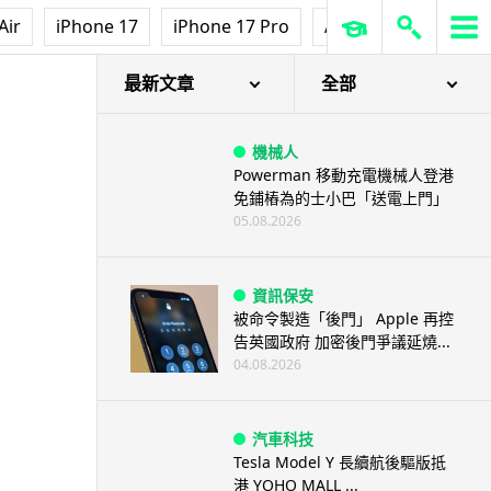
Air
iPhone 17
iPhone 17 Pro
AirPods Pro 3
Ap
最新文章
全部
機械人
Powerman 移動充電機械人登港
免鋪樁為的士小巴「送電上門」
05.08.2026
資訊保安
被命令製造「後門」 Apple 再控
告英國政府 加密後門爭議延燒...
04.08.2026
汽車科技
Tesla Model Y 長續航後驅版抵
港 YOHO MALL ...