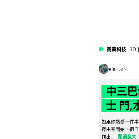
商業科技
3D
Vin
58 分
中三巴
士 門,
如果你熱愛一件事
擇由零開始，把自
作出...
閱讀全文