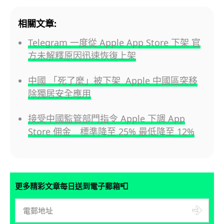
相關文章:
Telegram 一度從 Apple App Store 下架 官
方未解釋原因迅速恢復上架
中國 「死了麼」被下架 Apple 中國區突移
除獨居安全應用
接受中國監管部門指令 Apple 下調 App
Store 佣金 標準降至 25% 最低降至 12%
📮
更多精彩文章每日送到電子郵箱