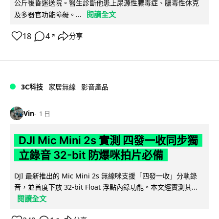
公斤後昏迷送院。醫生診斷他患上尿源性膿毒症、膿毒性休克
閱讀全文
及多器官功能障礙。...
18
4
分享
↗
3C科技
家居無線
影音產品
Vin
1 日
DJI Mic Mini 2s 實測 四發一收同步獨
立錄音 32-bit 防爆咪拍片必備
DJI 最新推出的 Mic Mini 2s 無線咪支援「四發一收」分軌錄
音，並首度下放 32-bit Float 浮點內錄功能。本文經實測其...
閱讀全文