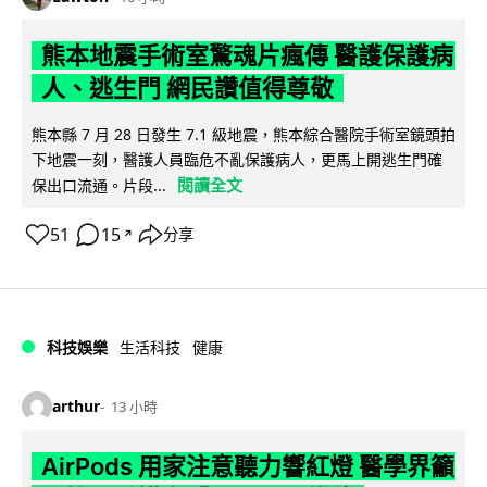
熊本地震手術室驚魂片瘋傳 醫護保護病
人、逃生門 網民讚值得尊敬
熊本縣 7 月 28 日發生 7.1 級地震，熊本綜合醫院手術室鏡頭拍
下地震一刻，醫護人員臨危不亂保護病人，更馬上開逃生門確
閱讀全文
保出口流通。片段...
51
15
分享
↗
科技娛樂
生活科技
健康
arthur
13 小時
AirPods 用家注意聽力響紅燈 醫學界籲