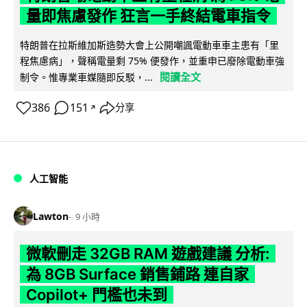
量即焦慮發作 狂言一手終結電車指令
特朗普在拉斯維加斯造勢大會上公開嘲諷電動車車主患有「里
程焦慮病」，聲稱電量剩 75% 便發作，並重申已廢除電動車強
閱讀全文
制令。惟專業車媒隨即反駁，...
386
151
分享
↗
人工智能
Lawton
9 小時
微軟刪走 32GB RAM 遊戲建議 分析:
為 8GB Surface 銷售鋪路 連自家
Copilot+ 門檻也未到