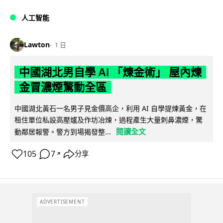
人工智能
Lawton
1 日
中國湖北男自學 AI 「煉金術」 屋內煉
金冒濃煙驚動全區
中國湖北黃石一名男子見金價高企，利用 AI 自學提煉黃金，在
租住單位私設高壓爐及作坊冶煉，過程產生大量刺鼻濃煙，驚
閱讀全文
動鄰居報警。警方到場揭發整...
105
7
分享
↗
ADVERTISEMENT