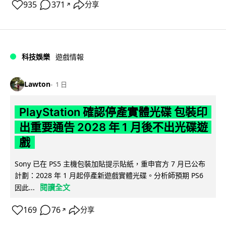
935
371
分享
↗
科技娛樂
遊戲情報
Lawton
1 日
PlayStation 確認停產實體光碟 包裝印
出重要通告 2028 年 1 月後不出光碟遊
戲
Sony 已在 PS5 主機包裝加貼提示貼紙，重申官方 7 月已公布
計劃：2028 年 1 月起停產新遊戲實體光碟。分析師預期 PS6
閱讀全文
因此...
169
76
分享
↗