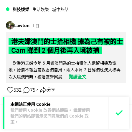
科技娛樂
生活娛樂
城中熱話
Lawton
1 日
港夫婦澳門的士拾相機 據為己有被的士
Cam 睇到 2 個月後再入境被捕
一對香港夫婦今年 5 月遊澳門乘的士拾獲他人遺留相機及電
池，拾遺不報並帶返香港自用。兩人本月 2 日經港珠澳大橋再
閱讀全文
次入境澳門時，被治安警察局...
532
75
分享
↗
本網站正使用 Cookie
我們使用 Cookie 改善網站體驗。 繼續使用
我們的網站即表示您同意我們的
Cookie 政
3C科技
家居無線
策
。