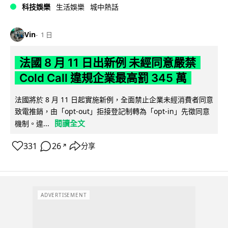
科技娛樂
生活娛樂
城中熱話
Vin
1 日
法國 8 月 11 日出新例 未經同意嚴禁
Cold Call 違規企業最高罰 345 萬
法國將於 8 月 11 日起實施新例，全面禁止企業未經消費者同意
致電推銷，由「opt-out」拒接登記制轉為「opt-in」先徵同意
閱讀全文
機制。違...
331
26
分享
↗
ADVERTISEMENT