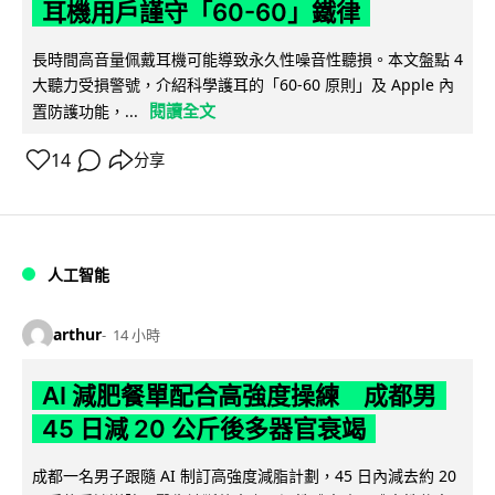
耳機用戶謹守「60-60」鐵律
長時間高音量佩戴耳機可能導致永久性噪音性聽損。本文盤點 4
大聽力受損警號，介紹科學護耳的「60-60 原則」及 Apple 內
閱讀全文
置防護功能，...
14
分享
人工智能
arthur
14 小時
AI 減肥餐單配合高強度操練 成都男
45 日減 20 公斤後多器官衰竭
成都一名男子跟隨 AI 制訂高強度減脂計劃，45 日內減去約 20