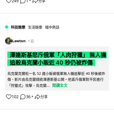
249
1
分享
↗
科技娛樂
生活娛樂
城中熱話
Lawton
1 日
澤連斯基怒斥俄軍「人肉狩獵」 無人機
追殺烏克蘭小販近 40 秒仍被炸傷
烏克蘭克爾松一名 52 歲小販被俄軍無人機追擊近 40 秒後被炸
傷，影片由烏克蘭總統澤連斯基公開。他直斥俄軍對平民進行
閱讀全文
「狩獵式」攻擊，烏克蘭...
102
36
分享
↗