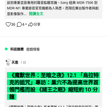
談到專業混音專用的聲音監聽耳機，Sony 經典 MDR-7506 到
MDR-M1 專業錄音室耳機都為人熟悉。而現在舞台製作者與創
閱讀全文
意影像製作...
36
4
分享
↗
科技娛樂
遊戲情報
天恩
1 日
《魔獸世界：至暗之夜》12.1 「烏拉特
克的詛咒」專訪：巢穴不為提高世界首
領門檻而設 《諸王之眠》縮短約 10 分
鐘
《魔獸世界：至暗之夜》版本更新 12.1「烏拉特克的詛咒」將