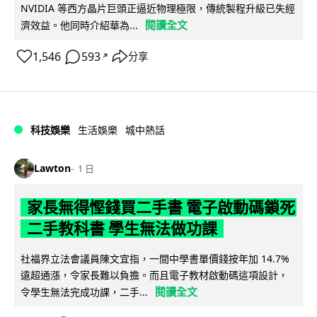
NVIDIA 等西方晶片巨頭正逼近物理極限，傳統製程升級已失經
閱讀全文
濟效益。他同時介紹華為...
1,546
593
分享
↗
科技娛樂
生活娛樂
城中熱話
Lawton
1 日
家長無得慳錢買二手書 電子啟動碼鎖死
二手教科書 學生無法做功課
社福界立法會議員陳文宜指，一間中學書單價錢按年加 14.7%
遠超通漲，令家長難以負擔。而且電子教材啟動碼這項設計，
閱讀全文
令學生無法完成功課，二手...