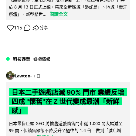
於 8 月 13 日正式上線，帶來全新區域「盤蛇島」、地城「毒牙
閱讀全文
祭壇」、新型態世...
115
分享
科技娛樂
遊戲情報
Lawton
1 日
日本二手遊戲店減 90% 門市 業績反增
四成 "懷舊"在 Z 世代變成最潮「新鮮
感」
日本零售巨頭 GEO 將懷舊遊戲銷售門市從 1,000 間大幅減至
99 間，但銷售額卻不降反升至過往的 1.4 倍。做到「減店增