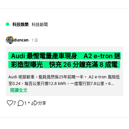
科技娛樂
科技新聞
duncan
1 日
Audi 最慳電量產車現身 A2 e-tron 迷
彩造型曝光 快充 26 分鐘充滿 8 成電
Audi 呢部新車，能耗竟然係25年前嘅一半。 A2 e-tron 風阻低
至0.24，每百公里只需12.8 kWh，一度電行到7.8公里。6...
閱讀全文
7
1
分享
↗