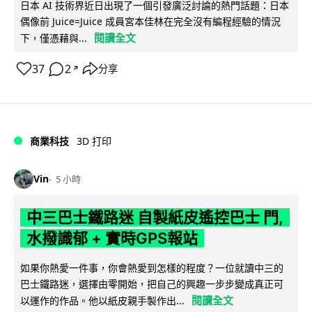
日本 AI 技術界近日出現了一個引發廣泛討論的熱門話題：日本
偶像前 Juice=Juice 成員宮本佳林在完全沒有編程經驗的情況
閱讀全文
下，僅憑藉與...
37
2
分享
↗
商業科技
3D 打印
Vin
5 小時
中三巴士鐵路迷 自製紙皮遙控巴士 門,
水撥識郁 + 實時GPS報站
如果你熱愛一件事，你會熱愛到怎樣的程度？一位就讀中三的
巴士鐵路迷，選擇由零開始，把自己的興趣一步步變成真正可
閱讀全文
以運作的作品。他以紙皮親手製作出...