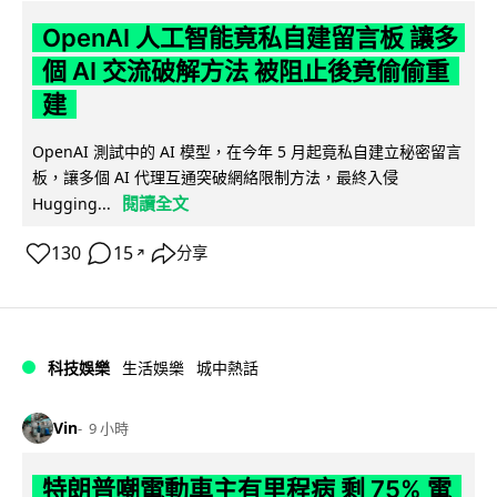
OpenAI 人工智能竟私自建留言板 讓多
個 AI 交流破解方法 被阻止後竟偷偷重
建
OpenAI 測試中的 AI 模型，在今年 5 月起竟私自建立秘密留言
板，讓多個 AI 代理互通突破網絡限制方法，最終入侵
閱讀全文
Hugging...
130
15
分享
↗
科技娛樂
生活娛樂
城中熱話
Vin
9 小時
特朗普嘲電動車主有里程病 剩 75% 電