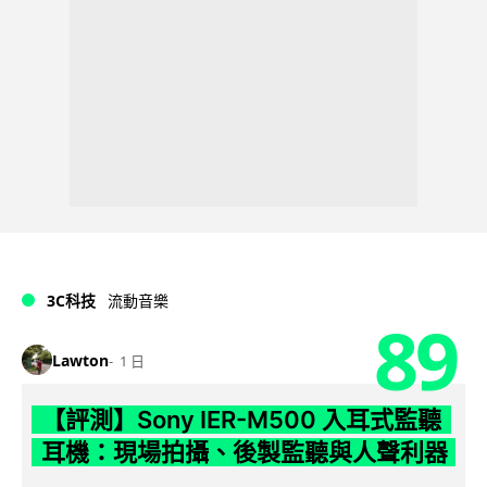
3C科技
流動音樂
89
Lawton
1 日
【評測】Sony IER-M500 入耳式監聽
耳機：現場拍攝、後製監聽與人聲利器