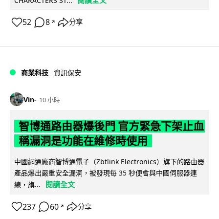
閱讀全文
CHARACTERS ST...
52
8
分享
↗
商業科技
資訊保安
Vin
10 小時
智博通路由器爆後門 官方緊急下架止血
稱漏洞是功能在維修時使用
中國網通廠商智博通電子（Zbtlink Electronics）旗下的路由器
產品爆出嚴重安全漏洞，被發現每 35 秒便會與中國伺服器連
閱讀全文
線，旗...
237
60
分享
↗