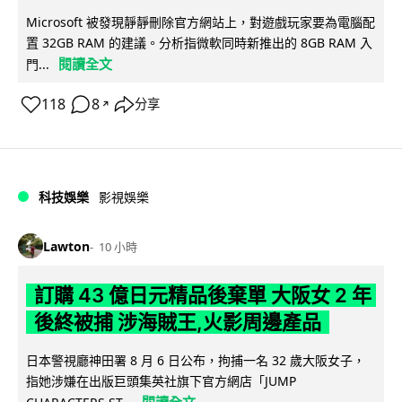
Microsoft 被發現靜靜刪除官方網站上，對遊戲玩家要為電腦配
置 32GB RAM 的建議。分析指微軟同時新推出的 8GB RAM 入
閱讀全文
門...
118
8
分享
↗
科技娛樂
影視娛樂
Lawton
10 小時
訂購 43 億日元精品後棄單 大阪女 2 年
後終被捕 涉海賊王,火影周邊產品
日本警視廳神田署 8 月 6 日公布，拘捕一名 32 歲大阪女子，
指她涉嫌在出版巨頭集英社旗下官方網店「JUMP