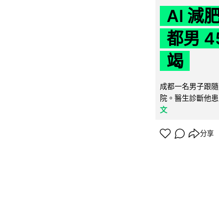
AI 
都男 4
竭
成都一名男子跟隨 
院。醫生診斷他患
文
分享