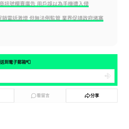
商訊號欄賣廣告 用戶誤以為手機遭入侵
I 促銷電話激增 但無法例監管 業界促請政府堵塞
📮
送到電子郵箱
看留言
分享