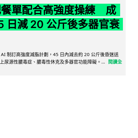
減肥餐單配合高強度操練 成
5 日減 20 公斤後多器官衰
AI 制訂高強度減脂計劃，45 日內減去約 20 公斤後昏迷送
上尿源性膿毒症、膿毒性休克及多器官功能障礙。...
閱讀全