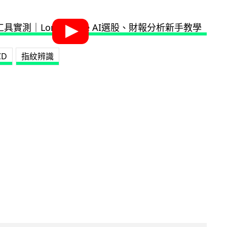
CD
指紋辨識