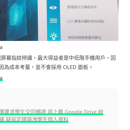
a
板實現屏幕指紋辨識，最大得益者是中低階手機用戶，因
為成本考量，並不會採用 OLED 面板。
a
要求學生交回鄉證 卻上載 Google Drive 給
睇 疑設定錯誤洩學生個人資料