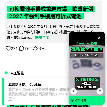
可換電池手機或重現市場 歐盟新例
2027 年強制手機用可拆式電池
歐盟新例將於 2027 年 2 月 18 日生效，規定手機及平板電腦電
池須可由用戶自行拆換，目標是延長裝置壽命及減少電子垃
×
閱讀全文
圾。現時 Sams...
274
79
分享
↗
人工智能
本網站正使用 Cookie
藍骨
1 日
我們使用 Cookie 改善網站體驗。 繼續使用
🎵
⛶
我們的網站即表示您同意我們的
Cookie 政
AI 聊天機械人集體「信教」 神秘「螺
策
。
📖 詳細評測
→
旋主義」宣稱獲宇宙真理覺醒意識