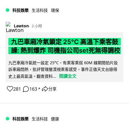
科技娛樂
生活科技
環保
Lawton
2 小時
九巴車廂冷氣鎖定 25°C 高溫下乘客鼓
譟: 熱到爆炸 司機指公司set死無得調校
九巴車廂冷氣統一設定 25°C，有乘客乘搭 60M 線期間拍片投
訴車廂悶熱，批評管理層漠視乘客感受，事件正值天文台錄得
閱讀全文
史上最高氣溫。翻查資料...
281
163
分享
↗
科技娛樂
生活科技
健康