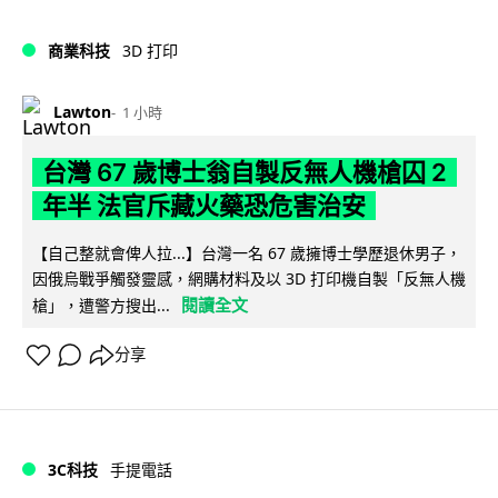
商業科技
3D 打印
Lawton
1 小時
台灣 67 歲博士翁自製反無人機槍囚 2
年半 法官斥藏火藥恐危害治安
【自己整就會俾人拉...】台灣一名 67 歲擁博士學歷退休男子，
因俄烏戰爭觸發靈感，網購材料及以 3D 打印機自製「反無人機
閱讀全文
槍」，遭警方搜出...
分享
3C科技
手提電話