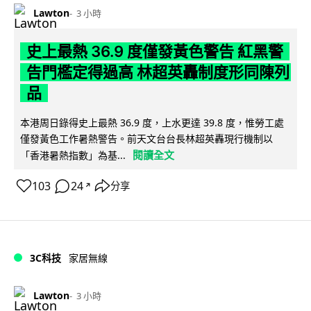
Lawton
3 小時
史上最熱 36.9 度僅發黃色警告 紅黑警
告門檻定得過高 林超英轟制度形同陳列
品
本港周日錄得史上最熱 36.9 度，上水更達 39.8 度，惟勞工處
僅發黃色工作暑熱警告。前天文台台長林超英轟現行機制以
閱讀全文
「香港暑熱指數」為基...
103
24
分享
↗
3C科技
家居無線
Lawton
3 小時