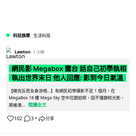
科技娛樂
生活科技
Lawton
1 小時
網民影 Megabox 露台 話自己初學執相
執出世界末日 他人回應: 影到今日氣溫
【睇完反而全身涼哂...】有網民初學攝影不足 1 個月，在
MegaBox 18 樓 Mega Sky 空中花園拍照，因不懂調校光影，
閱讀全文
將維港...
102
3
分享
↗