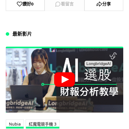
讚好
0
看留言
分享
最新影片
Nubia
紅魔電競手機 3