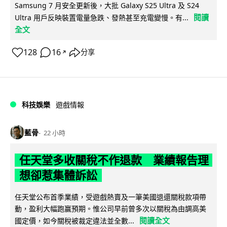
Samsung 7 月安全更新後，大批 Galaxy S25 Ultra 及 S24
閱讀
Ultra 用戶反映裝置電量急跌、發熱甚至充電變慢。有...
全文
128
16
分享
↗
科技娛樂
遊戲情報
藍骨
22 小時
任天堂多收關稅不作退款 業績報告理
想卻惹集體訴訟
任天堂公布首季業績，受遊戲熱賣及一筆美國退還關稅款項帶
動，盈利大幅跑贏預期。惟公司早前曾多次以關稅為由調高美
閱讀全文
國定價，如今關稅被裁定違法並全數...