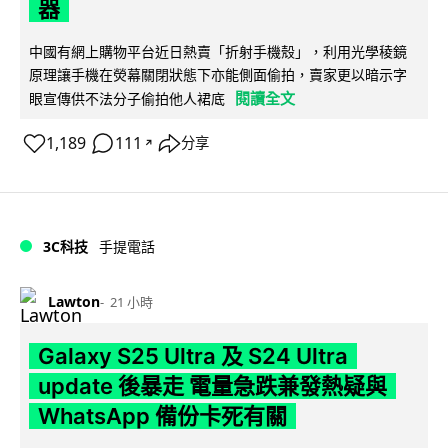
器
中國有網上購物平台近日熱賣「折射手機殼」，利用光學稜鏡
原理讓手機在熒幕關閉狀態下亦能側面偷拍，賣家更以暗示字
閱讀全文
眼宣傳供不法分子偷拍他人裙底
1,189
111
分享
↗
3C科技
手提電話
Lawton
21 小時
Galaxy S25 Ultra 及 S24 Ultra
update 後暴走 電量急跌兼發熱疑與
WhatsApp 備份卡死有關