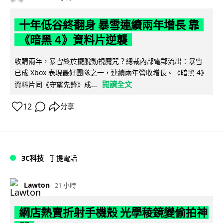
十年低谷終翻身 暴雪連續兩年增長 靠
《暗黑 4》資料片逆襲
收購兩年，暴雪終於擺脫動視魔咒？總裁內部電郵流出：暴雪
已成 Xbox 表現最好團隊之一，連續兩年營收增長。《暗黑 4》
閱讀全文
資料片同《守望先鋒》成...
12
分享
3C科技
手提電話
Lawton
21 小時
網店熱賣折射手機殼 光學稜鏡變偷拍神