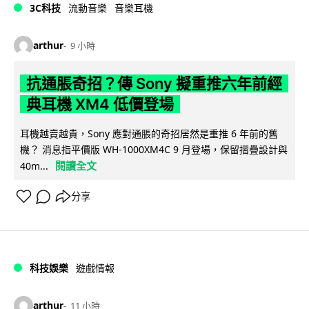
3C科技
流動音樂
音樂耳機
arthur
9 小時
抗通脹奇招？傳 Sony 擬重推六年前經
典耳機 XM4 低價登場
耳機越賣越貴，Sony 應對通脹的奇招居然是重推 6 年前的舊
機？ 消息指平價版 WH-1000XM4C 9 月登場，保留摺疊設計與
閱讀全文
40m...
分享
科技娛樂
遊戲情報
arthur
11 小時