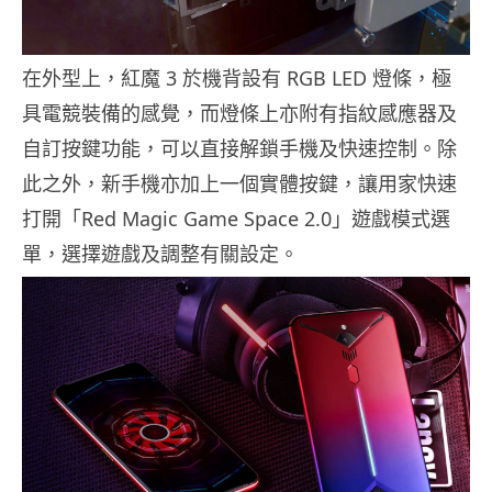
在外型上，紅魔 3 於機背設有 RGB LED 燈條，極
具電競裝備的感覺，而燈條上亦附有指紋感應器及
自訂按鍵功能，可以直接解鎖手機及快速控制。除
此之外，新手機亦加上一個實體按鍵，讓用家快速
打開「Red Magic Game Space 2.0」遊戲模式選
單，選擇遊戲及調整有關設定。