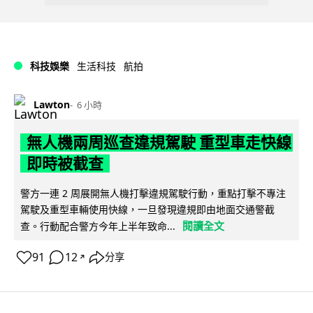
科技娛樂
生活科技
航拍
Lawton
6 小時
無人機兩周巡查違規駕駛 重型車走快線
即時被截查
警方一連 2 周展開無人機打擊違規駕駛行動，重點打擊不專注
駕駛及重型車輛使用快線，一旦發現違規即由地面交通警截
閱讀全文
查。行動配合警方今年上半年致命...
91
12
分享
↗