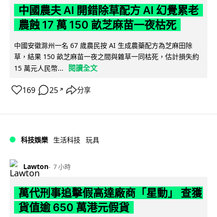
中國農夫 AI 開錯除草配方 AI 幻覺累老
農蝕 17 萬 150 畝芝麻苗一夜枯死
中國安徽滁州一名 67 歲農民按 AI 生成農藥配方為芝麻田除
草，結果 150 畝芝麻苗一夜之間與雜草一同枯死，估計損失約
閱讀全文
15 萬元人民幣...
169
25
分享
↗
科技娛樂
生活科技
玩具
Lawton
7 小時
萬代刑事追擊假高達廠商「星動」 查獲
貨值逾 650 萬港元假貨