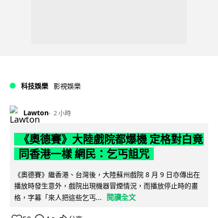
科技娛樂
影視娛樂
Lawton
2 小時
《奧德賽》大陸戲院都爆機 定格對白竟
同香港一樣 網民：乞丐詛咒
《奧德賽》繼香港、台灣後，大陸蘇州戲院 8 月 9 日亦傳出在
播放時發生意外，戲院出現機器冒煙情況，而播放停止時的畫
閱讀全文
格，字幕「來人把這些乞丐...