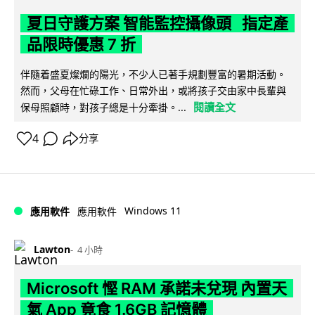
夏日守護方案 智能監控攝像頭 指定產
品限時優惠 7 折
伴隨着盛夏燦爛的陽光，不少人已著手規劃豐富的暑期活動。
然而，父母在忙碌工作、日常外出，或將孩子交由家中長輩與
閱讀全文
保母照顧時，對孩子總是十分牽掛。...
4
分享
Windows 11
應用軟件
應用軟件
Lawton
4 小時
Microsoft 慳 RAM 承諾未兌現 內置天
氣 App 竟食 1.6GB 記憶體