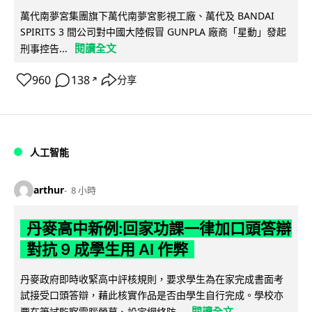
萬代南夢宮集團旗下萬代南夢宮影視工廠、萬代及 BANDAI
SPIRITS 3 間公司對中國大陸假冒 GUNPLA 廠商「星動」發起
閱讀全文
刑事控告...
960
138
分享
↗
人工智能
arthur
8 小時
丹麥高中新例:回家功課一律加口頭答辯
對抗 9 成學生用 AI 作弊
丹麥政府即時收緊高中評核規則，要求學生為在家完成書面考
試接受口頭答辯，藉此核實作品是否由學生自行完成。學校亦
閱讀全文
要在筆試監察電腦螢幕、設定網絡防...