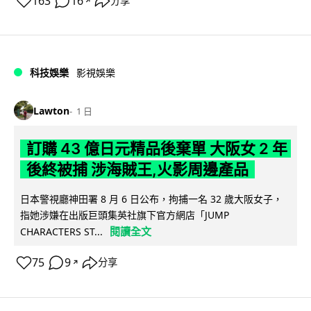
163
16
分享
↗
科技娛樂
影視娛樂
Lawton
1 日
訂購 43 億日元精品後棄單 大阪女 2 年
後終被捕 涉海賊王,火影周邊產品
日本警視廳神田署 8 月 6 日公布，拘捕一名 32 歲大阪女子，
指她涉嫌在出版巨頭集英社旗下官方網店「JUMP
閱讀全文
CHARACTERS ST...
75
9
分享
↗