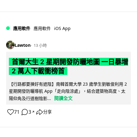
iOS App
應用軟件
應用軟件
Lawton
13 小時
首爾大生 2 星期開發防曬地圖 一日暴增
2 萬人下載衝榜首
【行路都要揀好有遮陰】南韓首爾大學 23 歲學生劉敏俊利用 2
星期開發防曬導航 App「走向陰涼處」，結合建築物高度、太
閱讀全文
陽仰角及行道樹陰影...
71
3
分享
↗