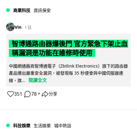
商業科技
資訊保安
Vin
1 日
智博通路由器爆後門 官方緊急下架止血
稱漏洞是功能在維修時使用
中國網通廠商智博通電子（Zbtlink Electronics）旗下的路由器
產品爆出嚴重安全漏洞，被發現每 35 秒便會與中國伺服器連
閱讀全文
線，旗...
351
78
分享
↗
科技娛樂
生活娛樂
城中熱話