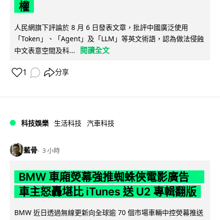
權
人民網旗下評論於 8 月 6 日發表文章，批評中國廣泛使用
「Token」、「Agent」及「LLM」等英文術語，認為做法侵蝕
閱讀全文
中文表意空間及科...
1
分享
科技娛樂
生活科技
汽車科技
藍骨
3 小時
BMW 車廂熒幕強推蜘蛛俠電影廣告
車主怒轟堪比 iTunes 送 U2 專輯翻版
BMW 近日透過無線更新向全球逾 70 個市場車輛中控熒幕推送