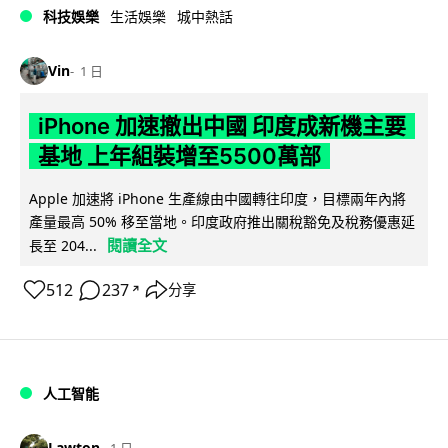
科技娛樂
生活娛樂
城中熱話
Vin
1 日
iPhone 加速撤出中國 印度成新機主要
基地 上年組裝增至5500萬部
Apple 加速將 iPhone 生產線由中國轉往印度，目標兩年內將
產量最高 50% 移至當地。印度政府推出關稅豁免及稅務優惠延
閱讀全文
長至 204...
512
237
分享
↗
人工智能
Lawton