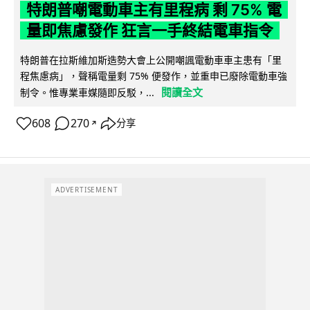
特朗普嘲電動車主有里程病 剩 75% 電
量即焦慮發作 狂言一手終結電車指令
特朗普在拉斯維加斯造勢大會上公開嘲諷電動車車主患有「里
程焦慮病」，聲稱電量剩 75% 便發作，並重申已廢除電動車強
閱讀全文
制令。惟專業車媒隨即反駁，...
608
270
分享
↗
ADVERTISEMENT