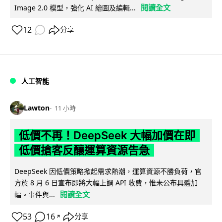
閱讀全文
Image 2.0 模型，強化 AI 繪圖及編輯...
12
分享
人工智能
Lawton
11 小時
低價不再！DeepSeek 大幅加價在即
低價搶客反釀運算資源告急
DeepSeek 因低價策略掀起需求熱潮，運算資源不勝負荷，官
方於 8 月 6 日宣布即將大幅上調 API 收費，惟未公布具體加
閱讀全文
幅。事件與...
53
16
分享
↗