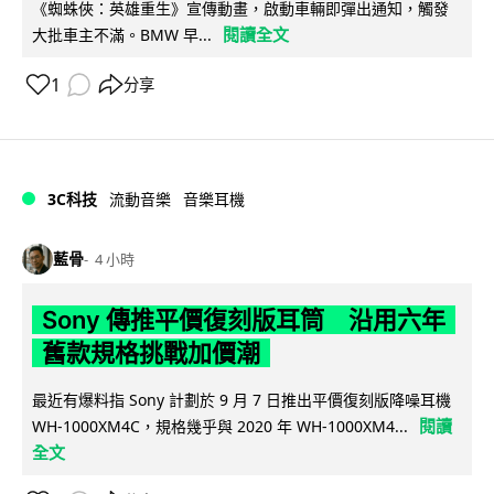
《蜘蛛俠：英雄重生》宣傳動畫，啟動車輛即彈出通知，觸發
閱讀全文
大批車主不滿。BMW 早...
1
分享
3C科技
流動音樂
音樂耳機
藍骨
4 小時
Sony 傳推平價復刻版耳筒 沿用六年
舊款規格挑戰加價潮
最近有爆料指 Sony 計劃於 9 月 7 日推出平價復刻版降噪耳機
閱讀
WH-1000XM4C，規格幾乎與 2020 年 WH-1000XM4...
全文