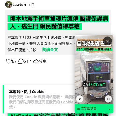
Lawton
1 日
熊本地震手術室驚魂片瘋傳 醫護保護病
人、逃生門 網民讚值得尊敬
熊本縣 7 月 28 日發生 7.1 級地震，熊本綜合醫院手術室鏡頭拍
×
下地震一刻，醫護人員臨危不亂保護病人，更馬上開逃生門確
閱讀全文
保出口流通。片段...
67
21
分享
↗
科技娛樂
生活科技
健康
本網站正使用 Cookie
我們使用 Cookie 改善網站體驗。 繼續使用
🎵
⛶
我們的網站即表示您同意我們的
Cookie 政
arthur
1 日
策
。
📖 文字版訪問
→