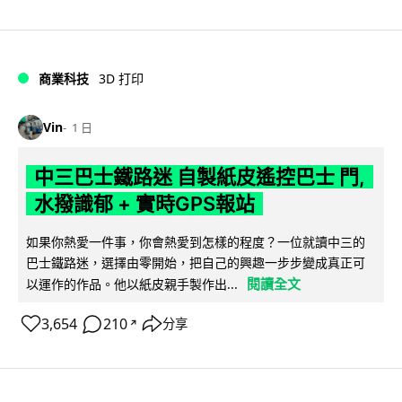
商業科技
3D 打印
Vin
1 日
中三巴士鐵路迷 自製紙皮遙控巴士 門,
水撥識郁 + 實時GPS報站
如果你熱愛一件事，你會熱愛到怎樣的程度？一位就讀中三的
巴士鐵路迷，選擇由零開始，把自己的興趣一步步變成真正可
閱讀全文
以運作的作品。他以紙皮親手製作出...
3,654
210
分享
↗