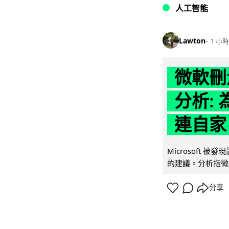
人工智能
Lawton
1 小時
微軟刪走
分析: 
連自家 
Microsoft 
的建議。分析指微軟同
分享