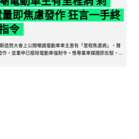
嘲電動車主有里程病 剩
 電量即焦慮發作 狂言一手終
指令
斯造勢大會上公開嘲諷電動車車主患有「里程焦慮病」，聲
便發作，並重申已廢除電動車強制令。惟專業車媒隨即反駁，...