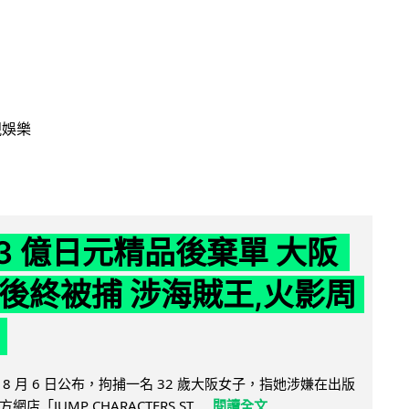
視娛樂
43 億日元精品後棄單 大阪
 年後終被捕 涉海賊王,火影周
8 月 6 日公布，拘捕一名 32 歲大阪女子，指她涉嫌在出版
「JUMP CHARACTERS ST...
閱讀全文