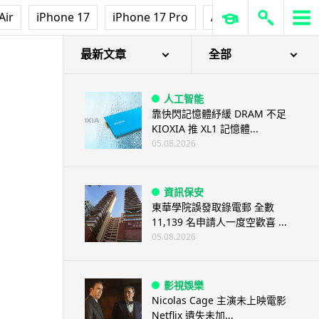
Air
iPhone 17
iPhone 17 Pro
AirPods Pro 3
Ap
最新文章
全部
人工智能
靠快閃記憶體紓緩 DRAM 不足
KIOXIA 推 XL1 記憶體...
05.08.2026
資訊保安
東華學院誤發取錄電郵 全數
11,139 名申請人一度空歡喜 ...
05.08.2026
影視娛樂
Nicolas Cage 主演未上映電影
Netflix 遺失未加...