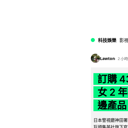
科技娛樂
影
Lawton
2 小時
訂購 
女 2
邊產品
日本警視廳神田署 
巨頭集英社旗下官方網店