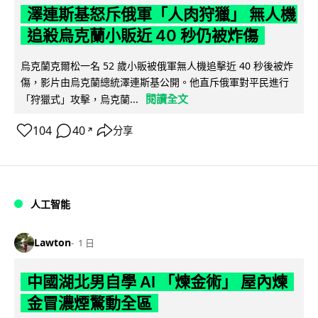
澤連斯基怒斥俄軍「人肉狩獵」 無人機
追殺烏克蘭小販近 40 秒仍被炸傷
烏克蘭克爾松一名 52 歲小販被俄軍無人機追擊近 40 秒後被炸
傷，影片由烏克蘭總統澤連斯基公開。他直斥俄軍對平民進行
閱讀全文
「狩獵式」攻擊，烏克蘭...
104
40
分享
↗
人工智能
Lawton
1 日
中國湖北男自學 AI 「煉金術」 屋內煉
金冒濃煙驚動全區