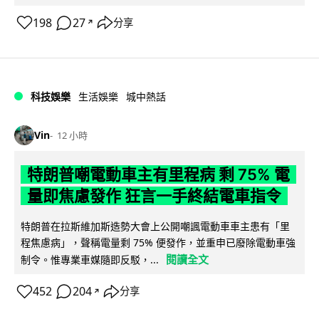
198
27
分享
↗
科技娛樂
生活娛樂
城中熱話
Vin
12 小時
特朗普嘲電動車主有里程病 剩 75% 電
量即焦慮發作 狂言一手終結電車指令
特朗普在拉斯維加斯造勢大會上公開嘲諷電動車車主患有「里
程焦慮病」，聲稱電量剩 75% 便發作，並重申已廢除電動車強
閱讀全文
制令。惟專業車媒隨即反駁，...
452
204
分享
↗