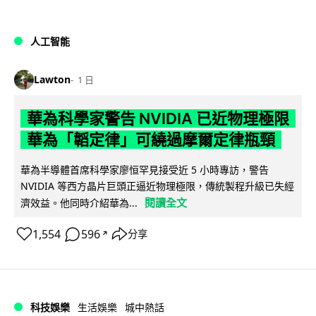
人工智能
Lawton
1 日
華為科學家警告 NVIDIA 已近物理極限
華為「韜定律」可繞過摩爾定律瓶頸
華為半導體首席科學家廖恒罕見接受近 5 小時專訪，警告
NVIDIA 等西方晶片巨頭正逼近物理極限，傳統製程升級已失經
閱讀全文
濟效益。他同時介紹華為...
1,554
596
分享
↗
科技娛樂
生活娛樂
城中熱話