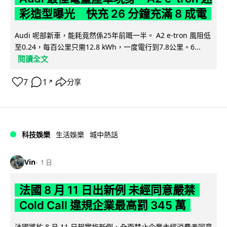
彩造型曝光 快充 26 分鐘充滿 8 成電
Audi 呢部新車，能耗竟然係25年前嘅一半。 A2 e-tron 風阻低
至0.24，每百公里只需12.8 kWh，一度電行到7.8公里。6...
閱讀全文
7
1
分享
↗
科技娛樂
生活娛樂
城中熱話
Vin
1 日
法國 8 月 11 日出新例 未經同意嚴禁
Cold Call 違規企業最高罰 345 萬
法國將於 8 月 11 日起實施新例，全面禁止企業未經消費者同意