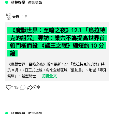
科技娛樂
遊戲情報
天恩
1 日
《魔獸世界：至暗之夜》12.1 「烏拉特
克的詛咒」專訪：巢穴不為提高世界首
領門檻而設 《諸王之眠》縮短約 10 分
鐘
《魔獸世界：至暗之夜》版本更新 12.1「烏拉特克的詛咒」將
於 8 月 13 日正式上線，帶來全新區域「盤蛇島」、地城「毒牙
閱讀全文
祭壇」、新型態世...
115
分享
科技娛樂
遊戲情報