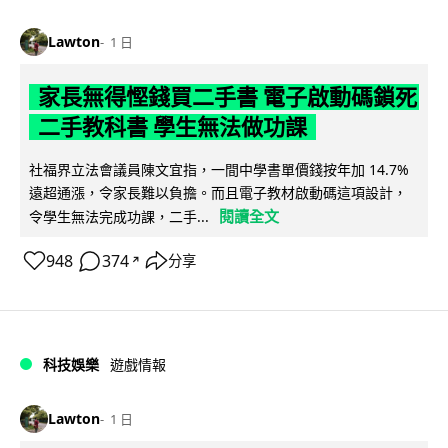
Lawton
1 日
家長無得慳錢買二手書 電子啟動碼鎖死
二手教科書 學生無法做功課
社福界立法會議員陳文宜指，一間中學書單價錢按年加 14.7%
遠超通漲，令家長難以負擔。而且電子教材啟動碼這項設計，
閱讀全文
令學生無法完成功課，二手...
948
374
分享
↗
科技娛樂
遊戲情報
Lawton
1 日