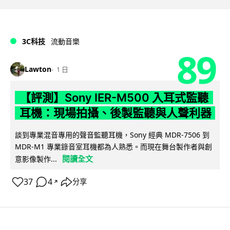
3C科技
流動音樂
89
Lawton
1 日
【評測】Sony IER-M500 入耳式監聽
耳機：現場拍攝、後製監聽與人聲利器
談到專業混音專用的聲音監聽耳機，Sony 經典 MDR-7506 到
MDR-M1 專業錄音室耳機都為人熟悉。而現在舞台製作者與創
閱讀全文
意影像製作...
37
4
分享
↗