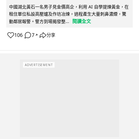
中國湖北黃石一名男子見金價高企，利用 AI 自學提煉黃金，在
租住單位私設高壓爐及作坊冶煉，過程產生大量刺鼻濃煙，驚
閱讀全文
動鄰居報警。警方到場揭發整...
106
7
分享
↗
ADVERTISEMENT