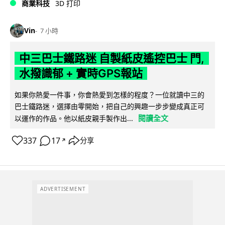
商業科技
3D 打印
Vin
7 小時
中三巴士鐵路迷 自製紙皮遙控巴士 門,
水撥識郁 + 實時GPS報站
如果你熱愛一件事，你會熱愛到怎樣的程度？一位就讀中三的
巴士鐵路迷，選擇由零開始，把自己的興趣一步步變成真正可
閱讀全文
以運作的作品。他以紙皮親手製作出...
337
17
分享
↗
ADVERTISEMENT