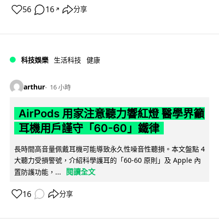
56
16
分享
↗
科技娛樂
生活科技
健康
arthur
16 小時
AirPods 用家注意聽力響紅燈 醫學界籲
耳機用戶謹守「60-60」鐵律
長時間高音量佩戴耳機可能導致永久性噪音性聽損。本文盤點 4
大聽力受損警號，介紹科學護耳的「60-60 原則」及 Apple 內
閱讀全文
置防護功能，...
16
分享