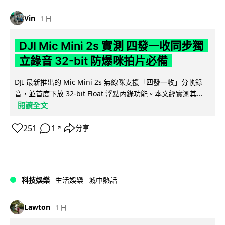
Vin
1 日
DJI Mic Mini 2s 實測 四發一收同步獨
立錄音 32-bit 防爆咪拍片必備
DJI 最新推出的 Mic Mini 2s 無線咪支援「四發一收」分軌錄
音，並首度下放 32-bit Float 浮點內錄功能。本文經實測其...
閱讀全文
251
1
分享
↗
科技娛樂
生活娛樂
城中熱話
Lawton
1 日