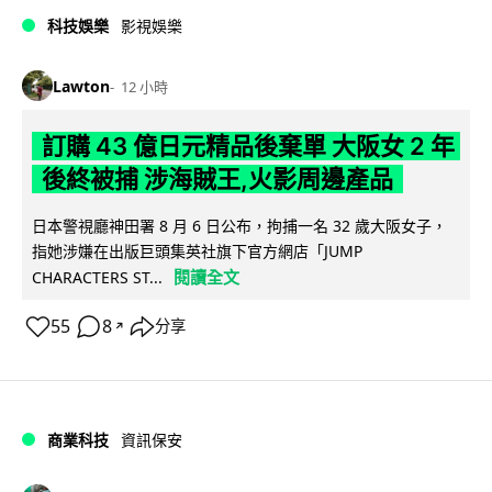
科技娛樂
影視娛樂
Lawton
12 小時
訂購 43 億日元精品後棄單 大阪女 2 年
後終被捕 涉海賊王,火影周邊產品
日本警視廳神田署 8 月 6 日公布，拘捕一名 32 歲大阪女子，
指她涉嫌在出版巨頭集英社旗下官方網店「JUMP
閱讀全文
CHARACTERS ST...
55
8
分享
↗
商業科技
資訊保安