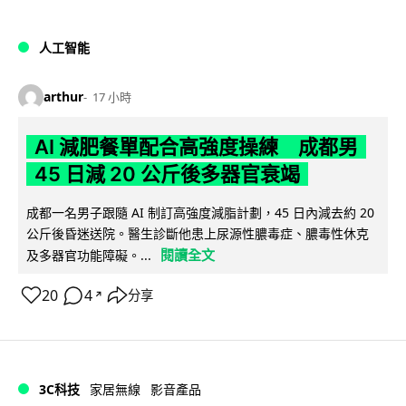
人工智能
arthur
17 小時
AI 減肥餐單配合高強度操練 成都男
45 日減 20 公斤後多器官衰竭
成都一名男子跟隨 AI 制訂高強度減脂計劃，45 日內減去約 20
公斤後昏迷送院。醫生診斷他患上尿源性膿毒症、膿毒性休克
閱讀全文
及多器官功能障礙。...
20
4
分享
↗
3C科技
家居無線
影音產品