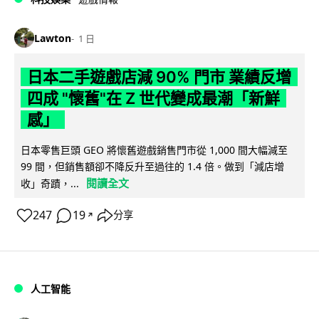
Lawton
1 日
日本二手遊戲店減 90% 門市 業績反增
四成 "懷舊"在 Z 世代變成最潮「新鮮
感」
日本零售巨頭 GEO 將懷舊遊戲銷售門市從 1,000 間大幅減至
99 間，但銷售額卻不降反升至過往的 1.4 倍。做到「減店增
閱讀全文
收」奇蹟，...
247
19
分享
↗
人工智能