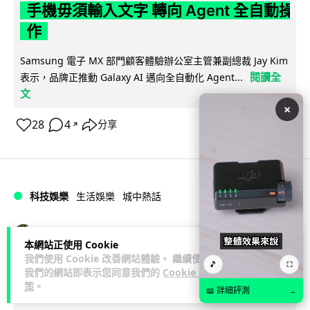
手機毋須輸入文字 轉向 Agent 全自動操
作
Samsung 電子 MX 部門顧客體驗辦公室主管兼副總裁 Jay Kim
閱讀全
表示，品牌正推動 Galaxy AI 邁向全自動化 Agent...
文
×
28
4
分享
↗
科技娛樂
生活娛樂
城中熱話
Lawton
1 日
本網站正使用 Cookie
我們使用 Cookie 改善網站體驗。 繼續使用
🎵
⛶
港夫婦澳門的士拾相機 據為己有被的士
我們的網站即表示您同意我們的
Cookie 政
策
。
Cam 睇到 2 個月後再入境被捕
📖 詳細評測
→