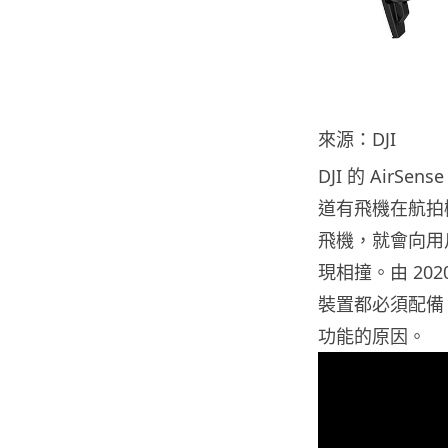
來源：DJI
DJI 的 Air
道有飛機在航拍機
飛機，就會向用
現相撞。由 20
裝置都必須配備 AD
功能的原因。