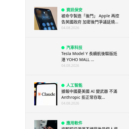
資訊保安
被命令製造「後門」 Apple 再控
告英國政府 加密後門爭議延燒...
04.08.2026
汽車科技
Tesla Model Y 長續航後驅版抵
港 YOHO MALL ...
04.08.2026
人工智能
據報中國憂美國 AI 變武器 不滿
Anthropic 拒正常存取...
04.08.2026
應用軟件
詐騙短訊源源不絕背後是個人資