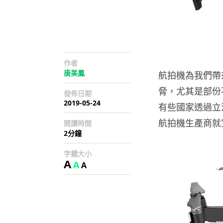
作者
唐美鳳
航拍機為我們帶
脅，尤其是部份
發佈日期
2019-05-24
有些國家透過立
航拍機生產商就宣
閱讀時間
2分鐘
字體大小
A
A
A