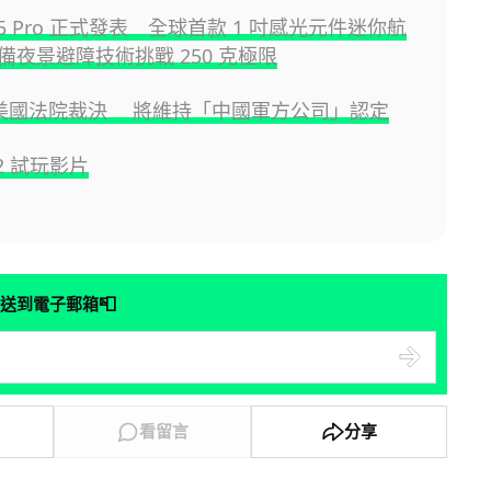
ini 5 Pro 正式發表 全球首款 1 吋感光元件迷你航
備夜景避障技術挑戰 250 克極限
敗訴美國法院裁決 將維持「中國軍方公司」認定
o 2 試玩影片
📮
送到電子郵箱
看留言
分享