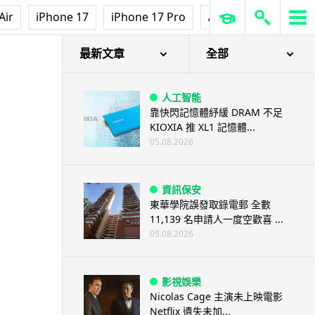
Air
iPhone 17
iPhone 17 Pro
AirPods Pro 3
Ap
最新文章
全部
人工智能
靠快閃記憶體紓緩 DRAM 不足
KIOXIA 推 XL1 記憶體...
05.08.2026
資訊保安
東華學院誤發取錄電郵 全數
11,139 名申請人一度空歡喜 ...
05.08.2026
影視娛樂
Nicolas Cage 主演未上映電影
Netflix 遺失未加...