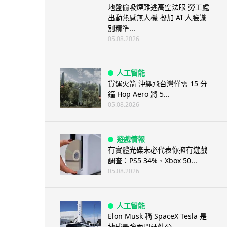
地盤偷吸煙難逃高空法眼 勞工處
出動熱感無人機 擬加 AI 人臉識
別精準...
05.08.2026
人工智能
貨運火箭 沖繩飛台灣僅需 15 分
鐘 Hop Aero 將 5...
05.08.2026
遊戲情報
有實體光碟未必代表你擁有遊戲
調查：PS5 34%、Xbox 50...
05.08.2026
人工智能
Elon Musk 稱 SpaceX Tesla 是
地球最強兩間硬件公...