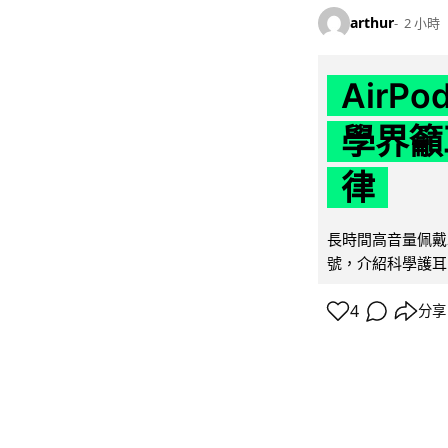
arthur
2 小時
AirP
學界籲
律
長時間高音量佩戴
號，介紹科學護耳的「
4
分享