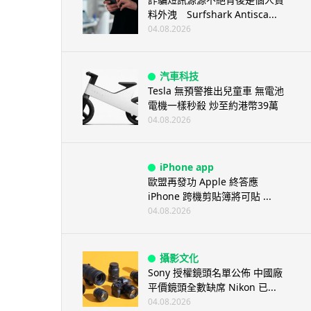
料外洩 Surfshark Antisca...
04.08.2026
汽車科技
Tesla 無預警推出兒童車 無電池
電機一樣秒殺 炒至約港幣39萬
04.08.2026
iPhone app
歐盟再發功 Apple 終答應
iPhone 跨機剪貼簿將可貼 ...
04.08.2026
攝影文化
Sony 授權鏡頭名單公佈 中國廠
平價鏡頭全數缺席 Nikon 已...
04.08.2026