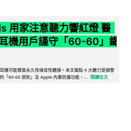
ods 用家注意聽力響紅燈 醫
耳機用戶謹守「60-60」鐵
耳機可能導致永久性噪音性聽損。本文盤點 4 大聽力受損警
60-60 原則」及 Apple 內置防護功能，...
閱讀全文