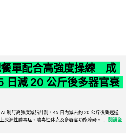
減肥餐單配合高強度操練 成
5 日減 20 公斤後多器官衰
AI 制訂高強度減脂計劃，45 日內減去約 20 公斤後昏迷送
上尿源性膿毒症、膿毒性休克及多器官功能障礙。...
閱讀全