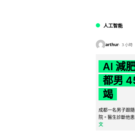
人工智能
arthur
3 小時
AI 
都男 4
竭
成都一名男子跟隨 
院。醫生診斷他患
文