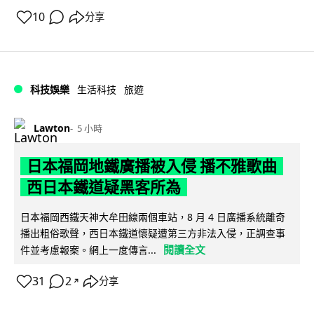
10
分享
科技娛樂
生活科技
旅遊
Lawton
5 小時
日本福岡地鐵廣播被入侵 播不雅歌曲
西日本鐵道疑黑客所為
日本福岡西鐵天神大牟田線兩個車站，8 月 4 日廣播系統離奇
播出粗俗歌聲，西日本鐵道懷疑遭第三方非法入侵，正調查事
閱讀全文
件並考慮報案。網上一度傳言...
31
2
分享
↗