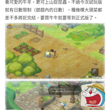
養可愛的牛羊，更可上山捉昆蟲。不過今次試玩版
就有日數限制（遊戲內的日數），種幾棵大頭菜都
差不多將近完結，要買牛牛就要等到正式版了。