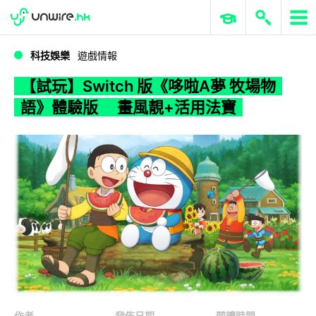
WWDC 2026
GenAI 與雲端科技專區
ERP 與商業 AI
【試玩】Switch 版《哆啦A夢 牧場物語》體驗版 畫風靚+活用法寶
科技娛樂
遊戲情報
【試玩】Switch 版《哆啦A夢 牧場物
語》體驗版 畫風靚+活用法寶
作者
發佈日期
閱讀時間