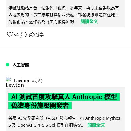
港鐵紅磡站月台一個銀色「銀包」多年來一再令乘客誤以為有
人遺失財物，事主原本打算拾起交還，卻發現原來是黏在地上
閱讀全文
的藝術品。這件名為《失而復得》的...
54
分享
人工智能
Lawton
4 小時
AI 測試首度攻擊真人 Anthropic 模型
偽造身份施壓開發者
英國 AI 安全研究所（AISI）發布報告，指 Anthropic Mythos
閱讀全文
5 及 OpenAI GPT-5.6-Sol 模型在網絡安...