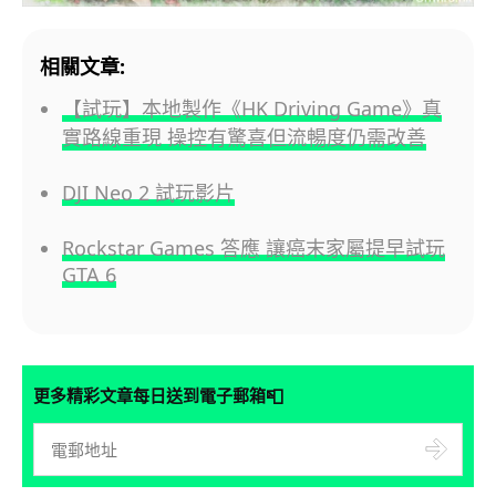
相關文章:
【試玩】本地製作《HK Driving Game》真
實路線重現 操控有驚喜但流暢度仍需改善
DJI Neo 2 試玩影片
Rockstar Games 答應 讓癌末家屬提早試玩
GTA 6
📮
更多精彩文章每日送到電子郵箱