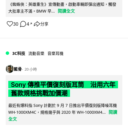
《蜘蛛俠：英雄重生》宣傳動畫，啟動車輛即彈出通知，觸發
閱讀全文
大批車主不滿。BMW 早...
30
4
分享
↗
3C科技
流動音樂
音樂耳機
藍骨
20 小時
Sony 傳推平價復刻版耳筒 沿用六年
舊款規格挑戰加價潮
最近有爆料指 Sony 計劃於 9 月 7 日推出平價復刻版降噪耳機
閱讀
WH-1000XM4C，規格幾乎與 2020 年 WH-1000XM4...
全文