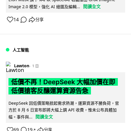
閱讀全文
Image 2.0 模型，強化 AI 繪圖及編輯...
14
分享
人工智能
Lawton
1 日
低價不再！DeepSeek 大幅加價在即
低價搶客反釀運算資源告急
DeepSeek 因低價策略掀起需求熱潮，運算資源不勝負荷，官
方於 8 月 6 日宣布即將大幅上調 API 收費，惟未公布具體加
閱讀全文
幅。事件與...
69
19
分享
↗