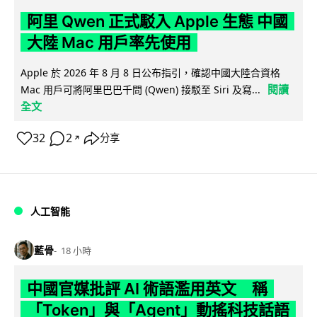
阿里 Qwen 正式駁入 Apple 生態 中國
大陸 Mac 用戶率先使用
Apple 於 2026 年 8 月 8 日公布指引，確認中國大陸合資格
閱讀
Mac 用戶可將阿里巴巴千問 (Qwen) 接駁至 Siri 及寫...
全文
32
2
分享
↗
人工智能
藍骨
18 小時
中國官媒批評 AI 術語濫用英文 稱
「Token」與「Agent」動搖科技話語