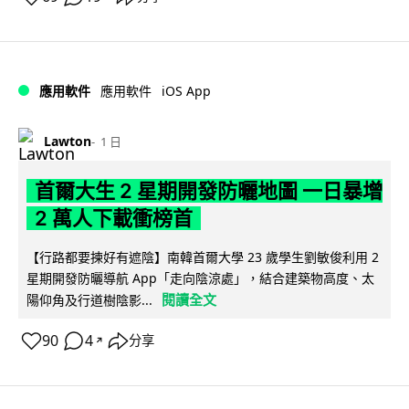
iOS App
應用軟件
應用軟件
Lawton
1 日
首爾大生 2 星期開發防曬地圖 一日暴增
2 萬人下載衝榜首
【行路都要揀好有遮陰】南韓首爾大學 23 歲學生劉敏俊利用 2
星期開發防曬導航 App「走向陰涼處」，結合建築物高度、太
閱讀全文
陽仰角及行道樹陰影...
90
4
分享
↗