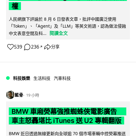
權
人民網旗下評論於 8 月 6 日發表文章，批評中國廣泛使用
「Token」、「Agent」及「LLM」等英文術語，認為做法侵蝕
閱讀全文
中文表意空間及科...
539
236
分享
↗
科技娛樂
生活科技
汽車科技
藍骨
19 小時
BMW 車廂熒幕強推蜘蛛俠電影廣告
車主怒轟堪比 iTunes 送 U2 專輯翻版
BMW 近日透過無線更新向全球逾 70 個市場車輛中控熒幕推送