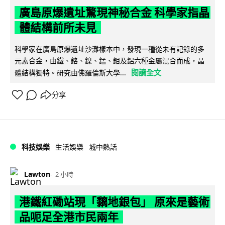
廣島原爆遺址驚現神秘合金 科學家指晶
體結構前所未見
科學家在廣島原爆遺址沙灘樣本中，發現一種從未有記錄的多
元素合金，由鐵、鉻、鎳、錳、鉬及鋁六種金屬混合而成，晶
閱讀全文
體結構獨特。研究由佛羅倫斯大學...
分享
科技娛樂
生活娛樂
城中熱話
Lawton
2 小時
港鐵紅磡站現「黐地銀包」 原來是藝術
品呃足全港市民兩年