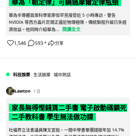
華為「韜定律」可繞過摩爾定律瓶頸
華為半導體首席科學家廖恒罕見接受近 5 小時專訪，警告
NVIDIA 等西方晶片巨頭正逼近物理極限，傳統製程升級已失經
閱讀全文
濟效益。他同時介紹華為...
1,546
593
分享
↗
科技娛樂
生活娛樂
城中熱話
Lawton
1 日
家長無得慳錢買二手書 電子啟動碼鎖死
二手教科書 學生無法做功課
社福界立法會議員陳文宜指，一間中學書單價錢按年加 14.7%