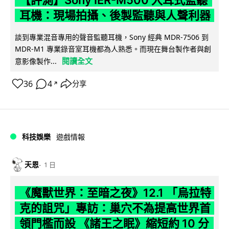
耳機：現場拍攝、後製監聽與人聲利器
談到專業混音專用的聲音監聽耳機，Sony 經典 MDR-7506 到
MDR-M1 專業錄音室耳機都為人熟悉。而現在舞台製作者與創
閱讀全文
意影像製作...
36
4
分享
↗
科技娛樂
遊戲情報
天恩
1 日
《魔獸世界：至暗之夜》12.1 「烏拉特
克的詛咒」專訪：巢穴不為提高世界首
領門檻而設 《諸王之眠》縮短約 10 分