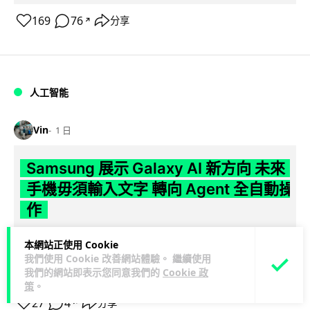
169
76
分享
↗
人工智能
Vin
1 日
Samsung 展示 Galaxy AI 新方向 未來
手機毋須輸入文字 轉向 Agent 全自動操
作
Samsung 電子 MX 部門顧客體驗辦公室主管兼副總裁 Jay Kim
本網站正使用 Cookie
閱讀全
表示，品牌正推動 Galaxy AI 邁向全自動化 Agent...
我們使用 Cookie 改善網站體驗。 繼續使用
文
我們的網站即表示您同意我們的
Cookie 政
策
。
27
4
分享
↗