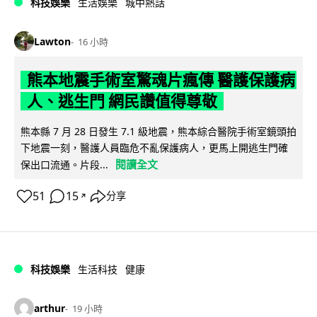
科技娛樂
生活娛樂
城中熱話
Lawton
16 小時
熊本地震手術室驚魂片瘋傳 醫護保護病
人、逃生門 網民讚值得尊敬
熊本縣 7 月 28 日發生 7.1 級地震，熊本綜合醫院手術室鏡頭拍
下地震一刻，醫護人員臨危不亂保護病人，更馬上開逃生門確
閱讀全文
保出口流通。片段...
51
15
分享
↗
科技娛樂
生活科技
健康
arthur
19 小時