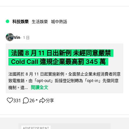
科技娛樂
生活娛樂
城中熱話
Vin
1 日
法國 8 月 11 日出新例 未經同意嚴禁
Cold Call 違規企業最高罰 345 萬
法國將於 8 月 11 日起實施新例，全面禁止企業未經消費者同意
致電推銷，由「opt-out」拒接登記制轉為「opt-in」先徵同意
閱讀全文
機制。違...
331
26
分享
↗
ADVERTISEMENT