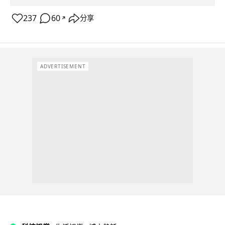
237
60
分享
↗
ADVERTISEMENT