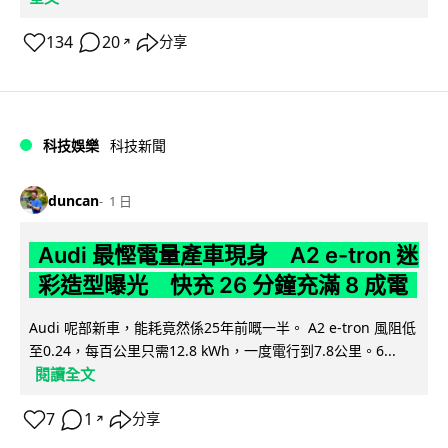
134
20
分享
↗
科技娛樂
科技新聞
duncan
1 日
Audi 最慳電量產車現身 A2 e-tron 迷
彩造型曝光 快充 26 分鐘充滿 8 成電
Audi 呢部新車，能耗竟然係25年前嘅一半。 A2 e-tron 風阻低
至0.24，每百公里只需12.8 kWh，一度電行到7.8公里。6...
閱讀全文
7
1
分享
↗