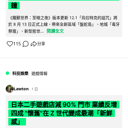
鐘
《魔獸世界：至暗之夜》版本更新 12.1「烏拉特克的詛咒」將
於 8 月 13 日正式上線，帶來全新區域「盤蛇島」、地城「毒牙
閱讀全文
祭壇」、新型態世...
115
分享
科技娛樂
遊戲情報
Lawton
1 日
日本二手遊戲店減 90% 門市 業績反增
四成 "懷舊"在 Z 世代變成最潮「新鮮
感」