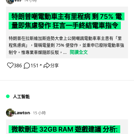
14 小時
特朗普嘲電動車主有里程病 剩 75% 電
量即焦慮發作 狂言一手終結電車指令
特朗普在拉斯維加斯造勢大會上公開嘲諷電動車車主患有「里
程焦慮病」，聲稱電量剩 75% 便發作，並重申已廢除電動車強
閱讀全文
制令。惟專業車媒隨即反駁，...
386
151
分享
↗
人工智能
Lawton
15 小時
微軟刪走 32GB RAM 遊戲建議 分析: