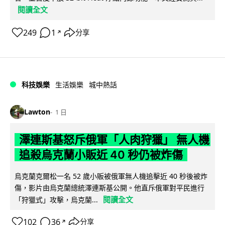
閱讀全文
249
1
分享
↗
科技娛樂
生活娛樂
城中熱話
Lawton
1 日
澤連斯基怒斥俄軍「人肉狩獵」 無人機
追殺烏克蘭小販近 40 秒仍被炸傷
烏克蘭克爾松一名 52 歲小販被俄軍無人機追擊近 40 秒後被炸
傷，影片由烏克蘭總統澤連斯基公開。他直斥俄軍對平民進行
閱讀全文
「狩獵式」攻擊，烏克蘭...
102
36
分享
↗