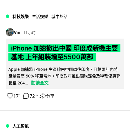
科技娛樂
生活娛樂
城中熱話
Vin
11 小時
iPhone 加速撤出中國 印度成新機主要
基地 上年組裝增至5500萬部
Apple 加速將 iPhone 生產線由中國轉往印度，目標兩年內將
產量最高 50% 移至當地。印度政府推出關稅豁免及稅務優惠延
閱讀全文
長至 204...
171
72
分享
↗
人工智能