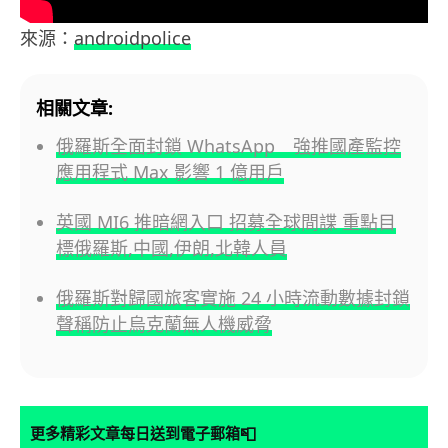
來源：
androidpolice
相關文章:
俄羅斯全面封鎖 WhatsApp 強推國產監控
應用程式 Max 影響 1 億用戶
英國 MI6 推暗網入口 招募全球間諜 重點目
標俄羅斯,中國,伊朗,北韓人員
俄羅斯對歸國旅客實施 24 小時流動數據封鎖
聲稱防止烏克蘭無人機威脅
📮
更多精彩文章每日送到電子郵箱