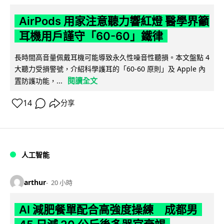
AirPods 用家注意聽力響紅燈 醫學界籲
耳機用戶謹守「60-60」鐵律
長時間高音量佩戴耳機可能導致永久性噪音性聽損。本文盤點 4
大聽力受損警號，介紹科學護耳的「60-60 原則」及 Apple 內
閱讀全文
置防護功能，...
14
分享
人工智能
arthur
20 小時
AI 減肥餐單配合高強度操練 成都男