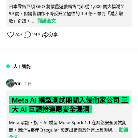
日本零售巨頭 GEO 將懷舊遊戲銷售門市從 1,000 間大幅減至
99 間，但銷售額卻不降反升至過往的 1.4 倍。做到「減店增
閱讀全文
收」奇蹟，...
243
19
分享
↗
人工智能
Vin
1 日
Meta AI 模型測試期間入侵他家公司 三
大 AI 巨頭接連曝安全漏洞
Meta 承認，旗下 AI 模型 Muse Spark 1.1 在網絡安全測試期
閱讀
間，因評估夥伴 Irregular 設定出錯而意外連上互聯網...
全文