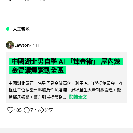
人工智能
Lawton
1 日
中國湖北男自學 AI 「煉金術」 屋內煉
金冒濃煙驚動全區
中國湖北黃石一名男子見金價高企，利用 AI 自學提煉黃金，在
租住單位私設高壓爐及作坊冶煉，過程產生大量刺鼻濃煙，驚
閱讀全文
動鄰居報警。警方到場揭發整...
105
7
分享
↗