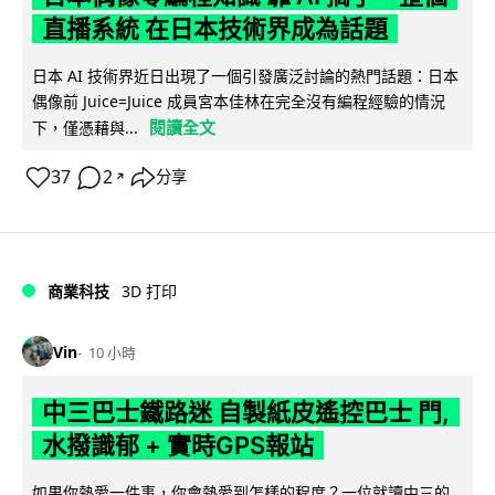
直播系統 在日本技術界成為話題
日本 AI 技術界近日出現了一個引發廣泛討論的熱門話題：日本
偶像前 Juice=Juice 成員宮本佳林在完全沒有編程經驗的情況
閱讀全文
下，僅憑藉與...
37
2
分享
↗
商業科技
3D 打印
Vin
10 小時
中三巴士鐵路迷 自製紙皮遙控巴士 門,
水撥識郁 + 實時GPS報站
如果你熱愛一件事，你會熱愛到怎樣的程度？一位就讀中三的