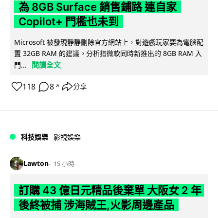
為 8GB Surface 銷售鋪路 連自家
Copilot+ 門檻也未到
Microsoft 被發現靜靜刪除官方網站上，對遊戲玩家要為電腦配
置 32GB RAM 的建議。分析指微軟同時新推出的 8GB RAM 入
閱讀全文
門...
118
8
分享
↗
科技娛樂
影視娛樂
Lawton
15 小時
訂購 43 億日元精品後棄單 大阪女 2 年
後終被捕 涉海賊王,火影周邊產品