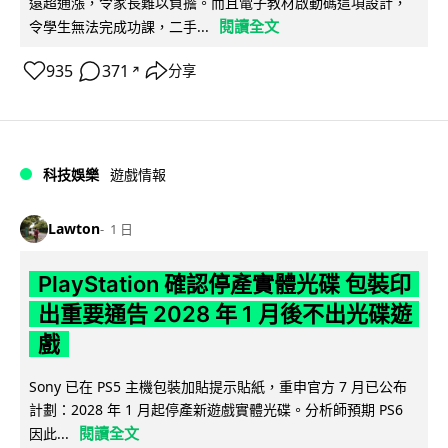
遠超通漲，令家長難以負擔。而且電子教材啟動碼這項設計，
閱讀全文
令學生無法完成功課，二手...
935
371
分享
↗
科技娛樂
遊戲情報
Lawton
1 日
PlayStation 確認停產實體光碟 包裝印
出重要通告 2028 年 1 月後不出光碟遊
戲
Sony 已在 PS5 主機包裝加貼提示貼紙，重申官方 7 月已公布
計劃：2028 年 1 月起停產新遊戲實體光碟。分析師預期 PS6
閱讀全文
因此...