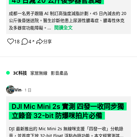
45 日減 20 公斤後多器官衰竭
成都一名男子跟隨 AI 制訂高強度減脂計劃，45 日內減去約 20
公斤後昏迷送院。醫生診斷他患上尿源性膿毒症、膿毒性休克
閱讀全文
及多器官功能障礙。...
18
4
分享
↗
3C科技
家居無線
影音產品
Vin
1 日
DJI Mic Mini 2s 實測 四發一收同步獨
立錄音 32-bit 防爆咪拍片必備
DJI 最新推出的 Mic Mini 2s 無線咪支援「四發一收」分軌錄
音，並首度下放 32-bit Float 浮點內錄功能。本文經實測其...