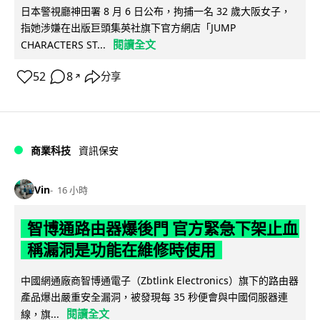
日本警視廳神田署 8 月 6 日公布，拘捕一名 32 歲大阪女子，
指她涉嫌在出版巨頭集英社旗下官方網店「JUMP
閱讀全文
CHARACTERS ST...
52
8
分享
↗
商業科技
資訊保安
Vin
16 小時
智博通路由器爆後門 官方緊急下架止血
稱漏洞是功能在維修時使用
中國網通廠商智博通電子（Zbtlink Electronics）旗下的路由器
產品爆出嚴重安全漏洞，被發現每 35 秒便會與中國伺服器連
閱讀全文
線，旗...