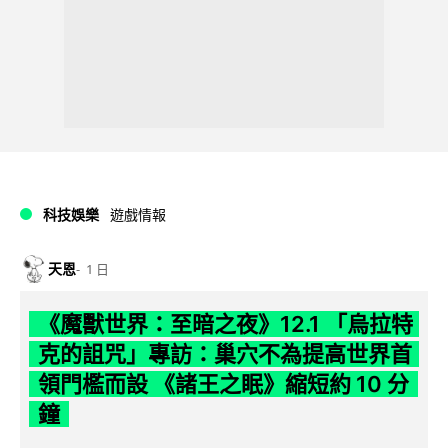
科技娛樂
遊戲情報
天恩
1 日
《魔獸世界：至暗之夜》12.1 「烏拉特
克的詛咒」專訪：巢穴不為提高世界首
領門檻而設 《諸王之眠》縮短約 10 分
鐘