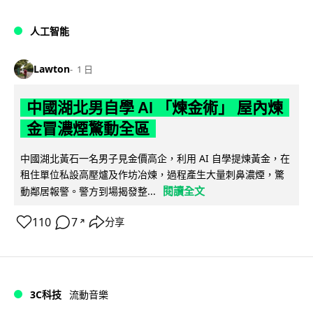
人工智能
Lawton
1 日
中國湖北男自學 AI 「煉金術」 屋內煉
金冒濃煙驚動全區
中國湖北黃石一名男子見金價高企，利用 AI 自學提煉黃金，在
租住單位私設高壓爐及作坊冶煉，過程產生大量刺鼻濃煙，驚
閱讀全文
動鄰居報警。警方到場揭發整...
110
7
分享
↗
3C科技
流動音樂