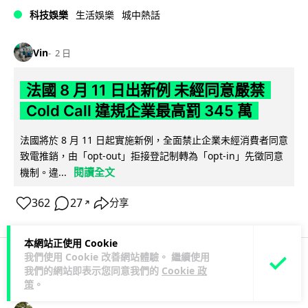
科技娛樂
生活娛樂
城中熱話
Vin
2 日
法國 8 月 11 日出新例 未經同意嚴禁
Cold Call 違規企業最高罰 345 萬
法國將於 8 月 11 日起實施新例，全面禁止企業未經消費者同意
致電推銷，由「opt-out」拒接登記制轉為「opt-in」先徵同意
閱讀全文
機制。違...
362
27
分享
↗
本網站正使用 Cookie
我們使用 Cookie 改善網站體驗。 繼續使用
我們的網站即表示您同意我們的
Cookie 政
人工智能
策
。