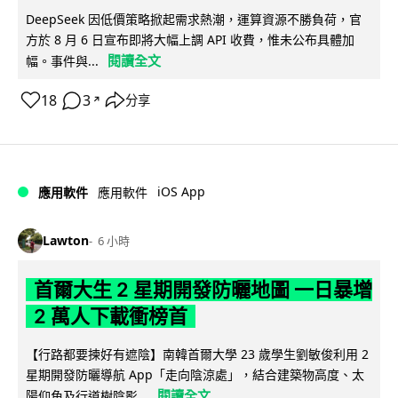
DeepSeek 因低價策略掀起需求熱潮，運算資源不勝負荷，官
方於 8 月 6 日宣布即將大幅上調 API 收費，惟未公布具體加
閱讀全文
幅。事件與...
18
3
分享
↗
iOS App
應用軟件
應用軟件
Lawton
6 小時
首爾大生 2 星期開發防曬地圖 一日暴增
2 萬人下載衝榜首
【行路都要揀好有遮陰】南韓首爾大學 23 歲學生劉敏俊利用 2
星期開發防曬導航 App「走向陰涼處」，結合建築物高度、太
閱讀全文
陽仰角及行道樹陰影...