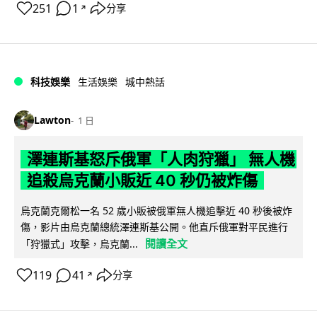
251
1
分享
↗
科技娛樂
生活娛樂
城中熱話
Lawton
1 日
澤連斯基怒斥俄軍「人肉狩獵」 無人機
追殺烏克蘭小販近 40 秒仍被炸傷
烏克蘭克爾松一名 52 歲小販被俄軍無人機追擊近 40 秒後被炸
傷，影片由烏克蘭總統澤連斯基公開。他直斥俄軍對平民進行
閱讀全文
「狩獵式」攻擊，烏克蘭...
119
41
分享
↗