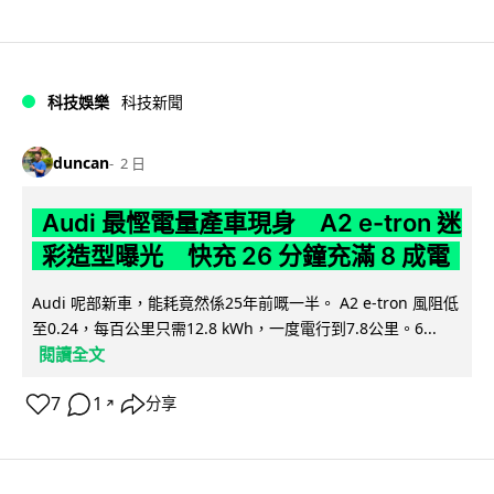
科技娛樂
科技新聞
duncan
2 日
Audi 最慳電量產車現身 A2 e-tron 迷
彩造型曝光 快充 26 分鐘充滿 8 成電
Audi 呢部新車，能耗竟然係25年前嘅一半。 A2 e-tron 風阻低
至0.24，每百公里只需12.8 kWh，一度電行到7.8公里。6...
閱讀全文
7
1
分享
↗