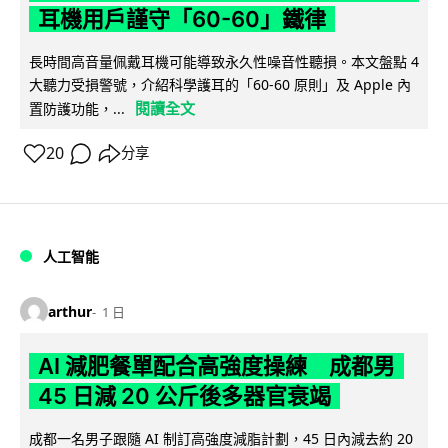
耳機用戶謹守「60-60」鐵律
長時間高音量佩戴耳機可能導致永久性噪音性聽損。本文盤點 4
大聽力受損警號，介紹科學護耳的「60-60 原則」及 Apple 內
閱讀全文
置防護功能，...
20
分享
人工智能
arthur
1 日
AI 減肥餐單配合高強度操練 成都男
45 日減 20 公斤後多器官衰竭
成都一名男子跟隨 AI 制訂高強度減脂計劃，45 日內減去約 20