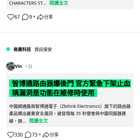
閱讀全文
CHARACTERS ST...
67
9
分享
↗
商業科技
資訊保安
Vin
1 日
智博通路由器爆後門 官方緊急下架止血
稱漏洞是功能在維修時使用
中國網通廠商智博通電子（Zbtlink Electronics）旗下的路由器
產品爆出嚴重安全漏洞，被發現每 35 秒便會與中國伺服器連
閱讀全文
線，旗...
330
73
分享
↗