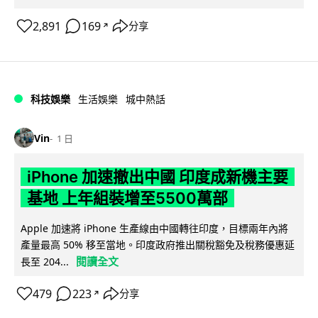
2,891
169
分享
↗
科技娛樂
生活娛樂
城中熱話
Vin
1 日
iPhone 加速撤出中國 印度成新機主要
基地 上年組裝增至5500萬部
Apple 加速將 iPhone 生產線由中國轉往印度，目標兩年內將
產量最高 50% 移至當地。印度政府推出關稅豁免及稅務優惠延
閱讀全文
長至 204...
479
223
分享
↗