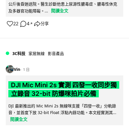
公斤後昏迷送院。醫生診斷他患上尿源性膿毒症、膿毒性休克
閱讀全文
及多器官功能障礙。...
22
4
分享
↗
3C科技
家居無線
影音產品
Vin
1 日
DJI Mic Mini 2s 實測 四發一收同步獨
立錄音 32-bit 防爆咪拍片必備
DJI 最新推出的 Mic Mini 2s 無線咪支援「四發一收」分軌錄
音，並首度下放 32-bit Float 浮點內錄功能。本文經實測其...
閱讀全文