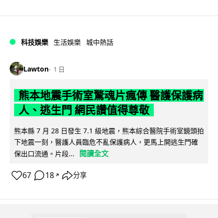
科技娛樂
生活娛樂
城中熱話
Lawton
1 日
熊本地震手術室驚魂片瘋傳 醫護保護病
人、逃生門 網民讚值得尊敬
熊本縣 7 月 28 日發生 7.1 級地震，熊本綜合醫院手術室鏡頭拍
下地震一刻，醫護人員臨危不亂保護病人，更馬上開逃生門確
閱讀全文
保出口流通。片段...
67
18
分享
↗