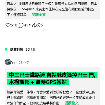
日本 AI 技術界近日出現了一個引發廣泛討論的熱門話題：日本
偶像前 Juice=Juice 成員宮本佳林在完全沒有編程經驗的情況
閱讀全文
下，僅憑藉與...
510
41
分享
↗
商業科技
3D 打印
Vin
23 小時
中三巴士鐵路迷 自製紙皮遙控巴士 門,
水撥識郁 + 實時GPS報站
如果你熱愛一件事，你會熱愛到怎樣的程度？一位就讀中三的
巴士鐵路迷，選擇由零開始，把自己的興趣一步步變成真正可
閱讀全文
以運作的作品。他以紙皮親手製作出...