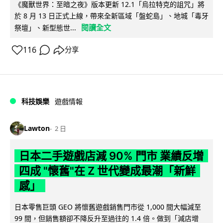
《魔獸世界：至暗之夜》版本更新 12.1「烏拉特克的詛咒」將
於 8 月 13 日正式上線，帶來全新區域「盤蛇島」、地城「毒牙
閱讀全文
祭壇」、新型態世...
116
分享
科技娛樂
遊戲情報
Lawton
2 日
日本二手遊戲店減 90% 門市 業績反增
四成 "懷舊"在 Z 世代變成最潮「新鮮
感」
日本零售巨頭 GEO 將懷舊遊戲銷售門市從 1,000 間大幅減至
99 間，但銷售額卻不降反升至過往的 1.4 倍。做到「減店增