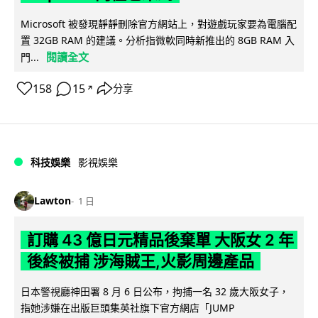
Microsoft 被發現靜靜刪除官方網站上，對遊戲玩家要為電腦配
置 32GB RAM 的建議。分析指微軟同時新推出的 8GB RAM 入
閱讀全文
門...
158
15
分享
↗
科技娛樂
影視娛樂
Lawton
1 日
訂購 43 億日元精品後棄單 大阪女 2 年
後終被捕 涉海賊王,火影周邊產品
日本警視廳神田署 8 月 6 日公布，拘捕一名 32 歲大阪女子，
指她涉嫌在出版巨頭集英社旗下官方網店「JUMP