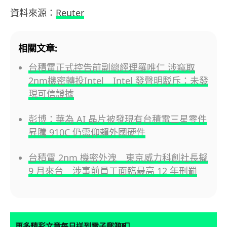
資料來源：
Reuter
相關文章:
台積電正式控告前副總經理羅唯仁 涉竊取
2nm機密轉投Intel Intel 發聲明駁斥：未發
現可信證據
彭博：華為 AI 晶片被發現有台積電三星零件
昇騰 910C 仍需仰賴外國硬件
台積電 2nm 機密外洩 東京威力科創社長擬
9 月來台 涉事前員工面臨最高 12 年刑罰
📮
更多精彩文章每日送到電子郵箱