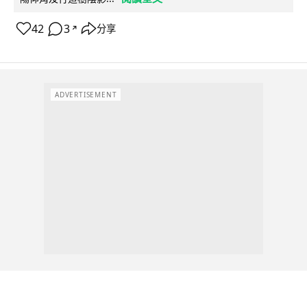
42
3
分享
↗
ADVERTISEMENT