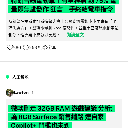
特朗普嘲電動車主有里程病 剩 75% 電
量即焦慮發作 狂言一手終結電車指令
特朗普在拉斯維加斯造勢大會上公開嘲諷電動車車主患有「里
程焦慮病」，聲稱電量剩 75% 便發作，並重申已廢除電動車強
閱讀全文
制令。惟專業車媒隨即反駁，...
580
263
分享
↗
人工智能
Lawton
1 日
微軟刪走 32GB RAM 遊戲建議 分析:
為 8GB Surface 銷售鋪路 連自家
Copilot+ 門檻也未到