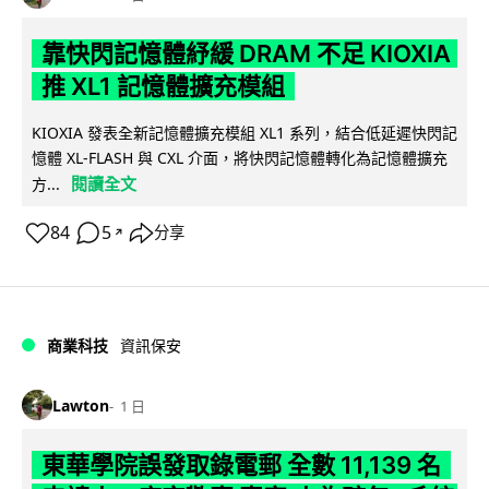
靠快閃記憶體紓緩 DRAM 不足 KIOXIA
推 XL1 記憶體擴充模組
KIOXIA 發表全新記憶體擴充模組 XL1 系列，結合低延遲快閃記
憶體 XL-FLASH 與 CXL 介面，將快閃記憶體轉化為記憶體擴充
閱讀全文
方...
84
5
分享
↗
商業科技
資訊保安
Lawton
1 日
東華學院誤發取錄電郵 全數 11,139 名