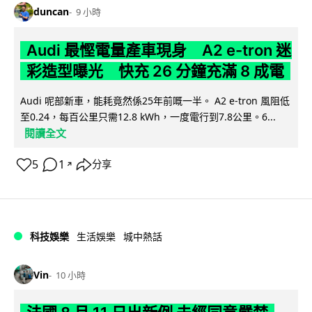
duncan
9 小時
Audi 最慳電量產車現身 A2 e-tron 迷
彩造型曝光 快充 26 分鐘充滿 8 成電
Audi 呢部新車，能耗竟然係25年前嘅一半。 A2 e-tron 風阻低
至0.24，每百公里只需12.8 kWh，一度電行到7.8公里。6...
閱讀全文
5
1
分享
↗
科技娛樂
生活娛樂
城中熱話
Vin
10 小時