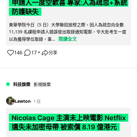
申請人一度空歡喜 專家:人為疏忽+系統
防護缺失
東華學院今日（5 日）大學聯招放榜之際，因人為疏忽向全數
11,139 名課程申請人錯誤發出取錄通知電郵，令大批考生一度
閱讀全文
以為獲得學位取錄，事...
146
17
分享
↗
科技娛樂
影視娛樂
Lawton
1 日
Nicolas Cage 主演未上映電影 Netflix
遺失未加密母帶 被索償 8.19 億港元