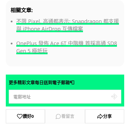
相關文章:
不限 Pixel, 高通都表示: Snapdragon 都支援
與 iPhone AirDrop 互傳檔案
OnePlus 發佈 Ace 6T 中階機 首採高通 SD8
Gen 5 極抵玩
📮
更多精彩文章每日送到電子郵箱
讚好
0
看留言
分享