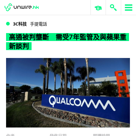
WWDC 2026
GenAI 與雲端科技專區
ERP 與商業 AI
高通被判壟斷 需受7年監管及與蘋果重新談判
3C科技
手提電話
高通被判壟斷 需受7年監管及與蘋果重
新談判
作者
發佈日期
閱讀時間