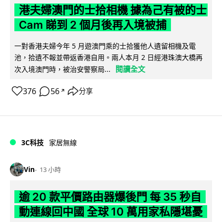
港夫婦澳門的士拾相機 據為己有被的士
Cam 睇到 2 個月後再入境被捕
一對香港夫婦今年 5 月遊澳門乘的士拾獲他人遺留相機及電
池，拾遺不報並帶返香港自用。兩人本月 2 日經港珠澳大橋再
閱讀全文
次入境澳門時，被治安警察局...
376
56
分享
↗
3C科技
家居無線
Vin
13 小時
逾 20 款平價路由器爆後門 每 35 秒自
動連線回中國 全球 10 萬用家私隱堪憂