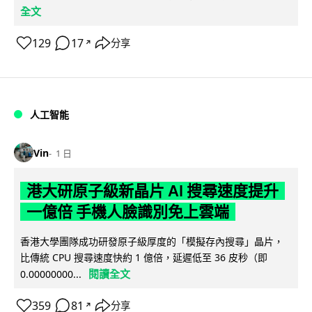
全文
129
17
分享
↗
人工智能
Vin
1 日
港大研原子級新晶片 AI 搜尋速度提升
一億倍 手機人臉識別免上雲端
香港大學團隊成功研發原子級厚度的「模擬存內搜尋」晶片，
比傳統 CPU 搜尋速度快約 1 億倍，延遲低至 36 皮秒（即
閱讀全文
0.00000000...
359
81
分享
↗