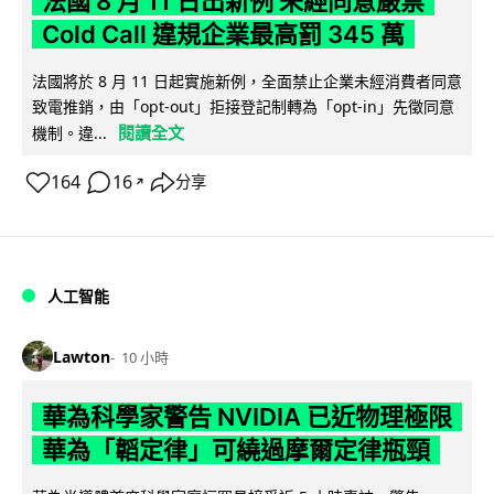
法國 8 月 11 日出新例 未經同意嚴禁
Cold Call 違規企業最高罰 345 萬
法國將於 8 月 11 日起實施新例，全面禁止企業未經消費者同意
致電推銷，由「opt-out」拒接登記制轉為「opt-in」先徵同意
閱讀全文
機制。違...
164
16
分享
↗
人工智能
Lawton
10 小時
華為科學家警告 NVIDIA 已近物理極限
華為「韜定律」可繞過摩爾定律瓶頸