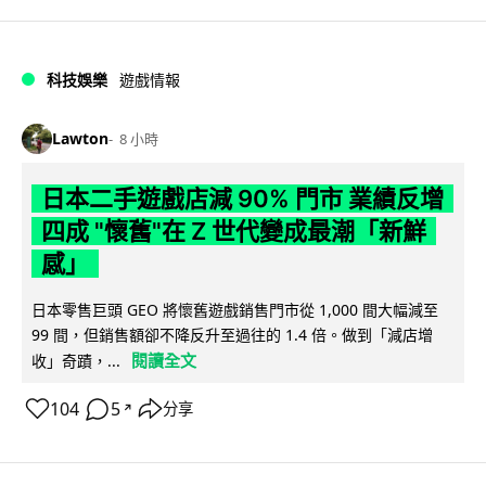
科技娛樂
遊戲情報
Lawton
8 小時
日本二手遊戲店減 90% 門市 業績反增
四成 "懷舊"在 Z 世代變成最潮「新鮮
感」
日本零售巨頭 GEO 將懷舊遊戲銷售門市從 1,000 間大幅減至
99 間，但銷售額卻不降反升至過往的 1.4 倍。做到「減店增
閱讀全文
收」奇蹟，...
104
5
分享
↗