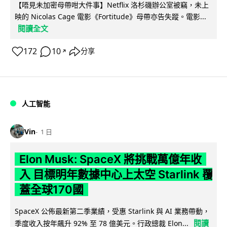
【唔見未加密母帶咁大件事】Netflix 洛杉磯辦公室被竊，未上
映的 Nicolas Cage 電影《Fortitude》母帶亦告失蹤。電影...
閱讀全文
172
10
分享
↗
人工智能
Vin
1 日
Elon Musk: SpaceX 將挑戰萬億年收
入 目標明年數據中心上太空 Starlink 覆
蓋全球170國
SpaceX 公佈最新第二季業績，受惠 Starlink 與 AI 業務帶動，
閱讀
季度收入按年飆升 92% 至 78 億美元。行政總裁 Elon...