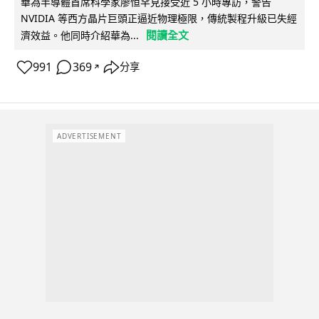
華為半導體首席科學家廖恒罕見接受近 5 小時專訪，警告
NVIDIA 等西方晶片巨頭正逼近物理極限，傳統製程升級已失經
閱讀全文
濟效益。他同時介紹華為...
991
369
分享
↗
ADVERTISEMENT