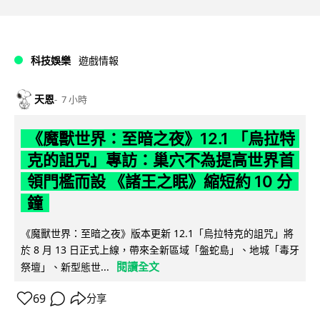
科技娛樂
遊戲情報
天恩
7 小時
《魔獸世界：至暗之夜》12.1 「烏拉特
克的詛咒」專訪：巢穴不為提高世界首
領門檻而設 《諸王之眠》縮短約 10 分
鐘
《魔獸世界：至暗之夜》版本更新 12.1「烏拉特克的詛咒」將
於 8 月 13 日正式上線，帶來全新區域「盤蛇島」、地城「毒牙
閱讀全文
祭壇」、新型態世...
69
分享