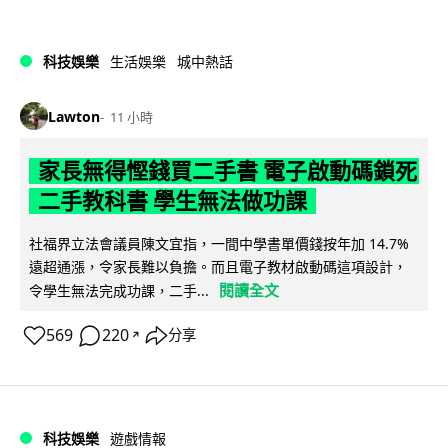
科技娛樂
生活娛樂
城中熱話
Lawton
11 小時
家長無得慳錢買二手書 電子啟動碼鎖死
二手教科書 學生無法做功課
社福界立法會議員陳文宜指，一間中學書單價錢按年加 14.7%
遠超通漲，令家長難以負擔。而且電子教材啟動碼這項設計，
閱讀全文
令學生無法完成功課，二手...
569
220
分享
↗
科技娛樂
遊戲情報