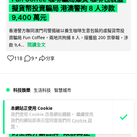
擬貨幣投資騙局 港澳警拘 8 人涉款
9,400 萬元
香港警方聯同澳門司警搗破以養生咖啡生意包裝的虛擬貨幣投
資騙局 Fun Coffee，兩地共拘捕 8 人，接獲逾 200 宗舉報，涉
閱讀全文
款 9,4...
118
9
分享
↗
科技娛樂
生活科技
智慧城市
Lawton
1 日
本網站正使用 Cookie
我們使用 Cookie 改善網站體驗。 繼續使用
我們的網站即表示您同意我們的
Cookie 政
網約車條例生效 有司機暫時停工避風頭
策
。
的士業界籲白牌 "改邪歸正"