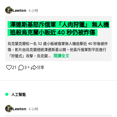
Lawton
6 小時
澤連斯基怒斥俄軍「人肉狩獵」 無人機
追殺烏克蘭小販近 40 秒仍被炸傷
烏克蘭克爾松一名 52 歲小販被俄軍無人機追擊近 40 秒後被炸
傷，影片由烏克蘭總統澤連斯基公開。他直斥俄軍對平民進行
閱讀全文
「狩獵式」攻擊，烏克蘭...
21
3
分享
↗
人工智能
Lawton
6 小時