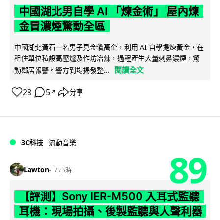
中國湖北男自學 AI 「煉金術」 屋內煉
金冒濃煙驚動全區
中國湖北黃石一名男子見金價高企，利用 AI 自學提煉黃金，在
租住單位私設高壓爐及作坊冶煉，過程產生大量刺鼻濃煙，驚
閱讀全文
動鄰居報警。警方到場揭發整...
28
5
分享
↗
3C科技
流動音樂
89
Lawton
7 小時
【評測】Sony IER-M500 入耳式監聽
耳機：現場拍攝、後製監聽與人聲利器