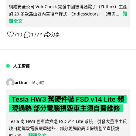
網絡安全公司 VulnCheck 揭發中國智博通電子（Zbtlink）生產
閱
的 20 多款路由器內置後門程式「Endlessdoors」（無盡...
讀全文
710
177
分享
↗
人工智能
arthur
16 小時
Tesla HW3 舊硬件裝 FSD v14 Lite 頻
現過熱 部分電腦損毀車主須自費維修
Tesla 向 HW3 舊車款推送 FSD v14 Lite 系統，引發大量車主反
映自動駕駛電腦嚴重過熱，部分更觸發高溫保護甚至直接燒
閱讀全文
毀，須...