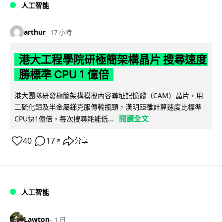
人工智能
arthur
17 小時
港大工程學院研極簡架構晶片 搜尋速度
勝標準 CPU 1 億倍
港大團隊研發極簡架構模擬內容尋址記憶體（CAM）晶片，用
二硫化鉬及半金屬銻克服傳輸瓶頸，漢明距離計算速度比標準
閱讀全文
CPU快1億倍，每次搜尋耗能低...
40
17
分享
↗
人工智能
Lawton
1 日