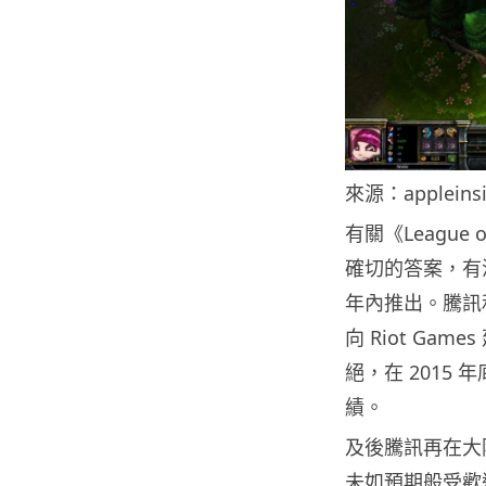
來源：appleinsi
有關《League
確切的答案，有
年內推出。騰訊和
向 Riot Gam
絕，在 2015
績。
及後騰訊再在大
未如預期般受歡迎。