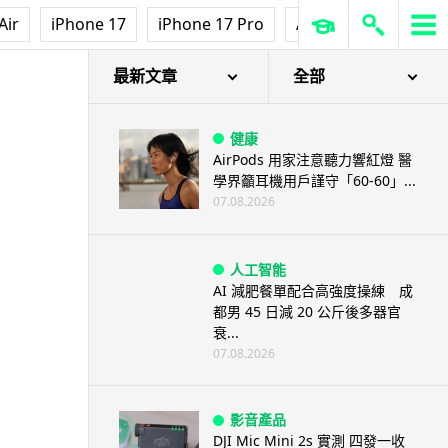
Air
iPhone 17
iPhone 17 Pro
AirPods Pro 3
Ap
最新文章
全部
健康
AirPods 用家注意聽力響紅燈 醫
學界籲耳機用戶謹守「60-60」...
07.08.2026
人工智能
AI 減肥餐單配合高強度操練 成
都男 45 日減 20 公斤後多器官
衰...
07.08.2026
影音產品
DJI Mic Mini 2s 實測 四發一收