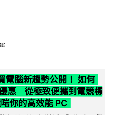
電腦
6 買電腦新趨勢公開！ 如何
優惠 從極致便攜到電競標
選啱你的高效能 PC