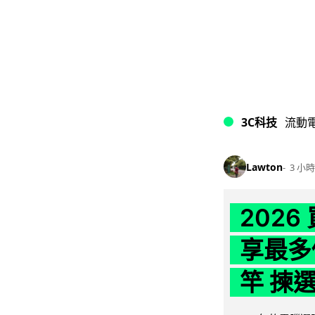
3C科技
流動
Lawton
3 小時
202
享最多
竿 揀