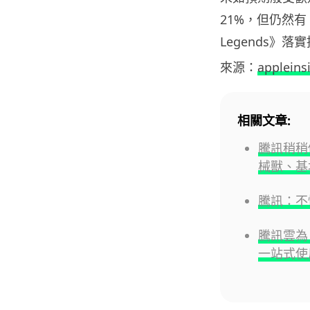
21%，但仍然有 
Legends》
來源：
appleins
相關文章:
騰訊稍稍
械獸、基
騰訊：不
騰訊雲為
一站式使