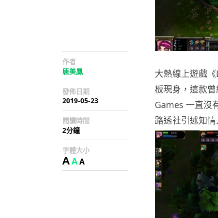
作者
唐美鳳
大熱線上遊戲《Le
板現身，這款曾
發佈日期
2019-05-23
Games 一
路透社引述知情人
閱讀時間
2分鐘
字體大小
A
A
A