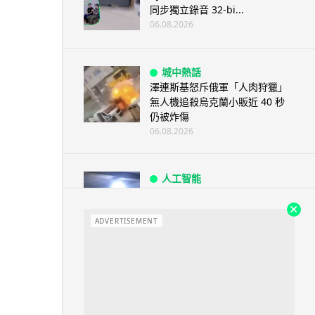
同步獨立錄音 32-bi...
06.08.2026
城中熱話
澤連斯基怒斥俄軍「人肉狩獵」
無人機追殺烏克蘭小販近 40 秒
仍被炸傷
06.08.2026
人工智能
中國湖北男自學 AI 「煉金術」
屋內煉金冒濃煙驚動全區
ADVERTISEMENT
06.08.2026
流動音樂
【評測】Sony IER-M500 入耳式
監聽耳機：現場拍攝、後製監
聽...