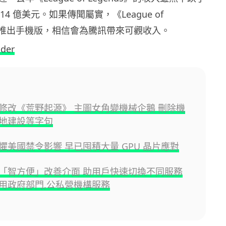
14 億美元。如果傳聞屬實，《League of
落實推出手機版，相信會為騰訊帶來可觀收入。
ider
修改《荒野起源》 主圖女角變機械企鵝 刪除機
地建設等字句
懼美國禁令影響 早已囤積大量 GPU 晶片應對
「智方便」改善介面 助用戶快速切換不同服務
用政府部門,公私營機構服務