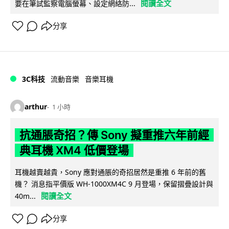
閱讀全文
要在筆試監察電腦螢幕、設定網絡防...
分享
3C科技
流動音樂
音樂耳機
arthur
1 小時
抗通脹奇招？傳 Sony 擬重推六年前經
典耳機 XM4 低價登場
耳機越賣越貴，Sony 應對通脹的奇招居然是重推 6 年前的舊
機？ 消息指平價版 WH-1000XM4C 9 月登場，保留摺疊設計與
閱讀全文
40m...
分享