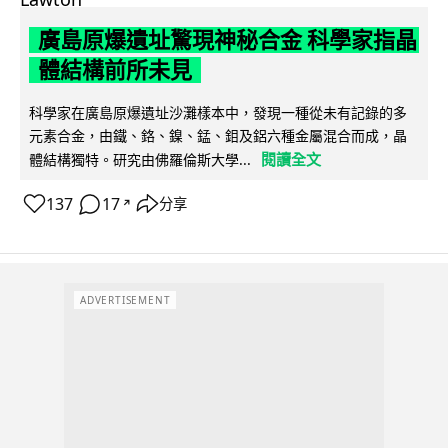
廣島原爆遺址驚現神秘合金 科學家指晶
體結構前所未見
科學家在廣島原爆遺址沙灘樣本中，發現一種從未有記錄的多
元素合金，由鐵、鉻、鎳、錳、鉬及鋁六種金屬混合而成，晶
閱讀全文
體結構獨特。研究由佛羅倫斯大學...
137
17
分享
↗
ADVERTISEMENT