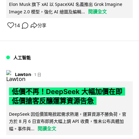
Elon Musk 旗下 xAI 以 SpaceXAI 名義推出 Grok Imagine
閱讀全文
Image 2.0 模型，強化 AI 繪圖及編輯...
14
分享
人工智能
Lawton
1 日
低價不再！DeepSeek 大幅加價在即
低價搶客反釀運算資源告急
DeepSeek 因低價策略掀起需求熱潮，運算資源不勝負荷，官
方於 8 月 6 日宣布即將大幅上調 API 收費，惟未公布具體加
閱讀全文
幅。事件與...