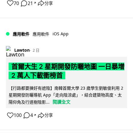
70
21
分享
↗
iOS App
應用軟件
應用軟件
Lawton
2 日
首爾大生 2 星期開發防曬地圖 一日暴增
2 萬人下載衝榜首
【行路都要揀好有遮陰】南韓首爾大學 23 歲學生劉敏俊利用 2
星期開發防曬導航 App「走向陰涼處」，結合建築物高度、太
閱讀全文
陽仰角及行道樹陰影...
100
4
分享
↗