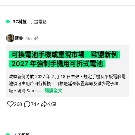
3C科技
手提電話
藍骨
16 小時
可換電池手機或重現市場 歐盟新例
2027 年強制手機用可拆式電池
歐盟新例將於 2027 年 2 月 18 日生效，規定手機及平板電腦電
池須可由用戶自行拆換，目標是延長裝置壽命及減少電子垃
閱讀全文
圾。現時 Sams...
260
74
分享
↗