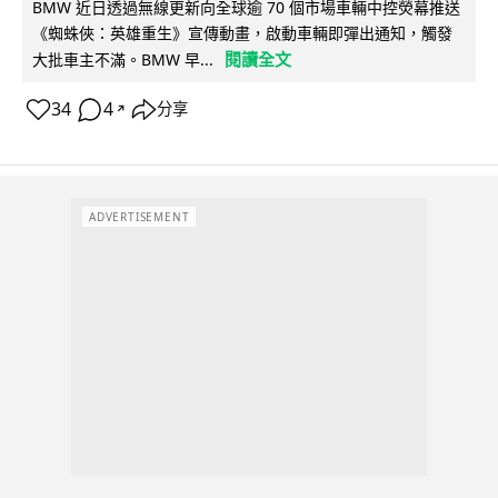
BMW 近日透過無線更新向全球逾 70 個市場車輛中控熒幕推送
《蜘蛛俠：英雄重生》宣傳動畫，啟動車輛即彈出通知，觸發
閱讀全文
大批車主不滿。BMW 早...
34
4
分享
↗
ADVERTISEMENT