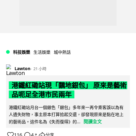
科技娛樂
生活娛樂
城中熱話
Lawton
21 小時
港鐵紅磡站現「黐地銀包」 原來是藝術
品呃足全港市民兩年
港鐵紅磡站月台一個銀色「銀包」多年來一再令乘客誤以為有
人遺失財物，事主原本打算拾起交還，卻發現原來是黏在地上
閱讀全文
的藝術品。這件名為《失而復得》的...
116
4
分享
↗