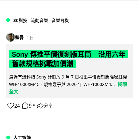
3C科技
流動音樂
音樂耳機
藍骨
1 日
Sony 傳推平價復刻版耳筒 沿用六年
舊款規格挑戰加價潮
最近有爆料指 Sony 計劃於 9 月 7 日推出平價復刻版降噪耳機
閱讀
WH-1000XM4C，規格幾乎與 2020 年 WH-1000XM4...
全文
24
9
分享
↗
人工智能