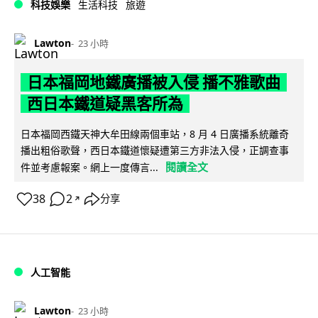
科技娛樂
生活科技
旅遊
Lawton
23 小時
日本福岡地鐵廣播被入侵 播不雅歌曲
西日本鐵道疑黑客所為
日本福岡西鐵天神大牟田線兩個車站，8 月 4 日廣播系統離奇
播出粗俗歌聲，西日本鐵道懷疑遭第三方非法入侵，正調查事
閱讀全文
件並考慮報案。網上一度傳言...
38
2
分享
↗
人工智能
Lawton
23 小時