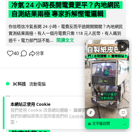
冷氣 24 小時長開電費更平？內地網民
自測結果兩極 專家拆解慳電邏輯
你信唔信冷氣長開 24 小時，電費反而平過開開關關？內地網民
實測結果兩極，有人一個月電費只需 118 元人民幣，有人飆到
閱讀全文
過千。電力部門話不能...
×
40
分享
3C科技
流動電腦
Lawton
2 日
本網站正使用 Cookie
我們使用 Cookie 改善網站體驗。 繼續使用
🎵
⛶
2026 買電腦新趨勢公開！ 如何享最多
我們的網站即表示您同意我們的
Cookie 政
策
。
優惠 從極致便攜到電競標竿 揀選啱你
📖 文字版訪問
→