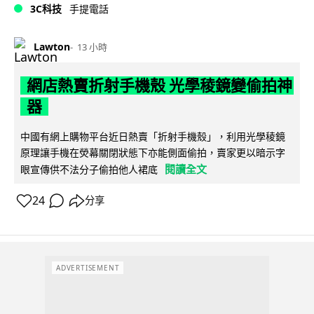
3C科技
手提電話
Lawton
13 小時
網店熱賣折射手機殼 光學稜鏡變偷拍神
器
中國有網上購物平台近日熱賣「折射手機殼」，利用光學稜鏡
原理讓手機在熒幕關閉狀態下亦能側面偷拍，賣家更以暗示字
閱讀全文
眼宣傳供不法分子偷拍他人裙底
24
分享
ADVERTISEMENT