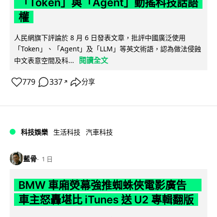
「Token」與「Agent」動搖科技話語
權
人民網旗下評論於 8 月 6 日發表文章，批評中國廣泛使用
「Token」、「Agent」及「LLM」等英文術語，認為做法侵蝕
閱讀全文
中文表意空間及科...
779
337
分享
↗
科技娛樂
生活科技
汽車科技
藍骨
1 日
BMW 車廂熒幕強推蜘蛛俠電影廣告
車主怒轟堪比 iTunes 送 U2 專輯翻版