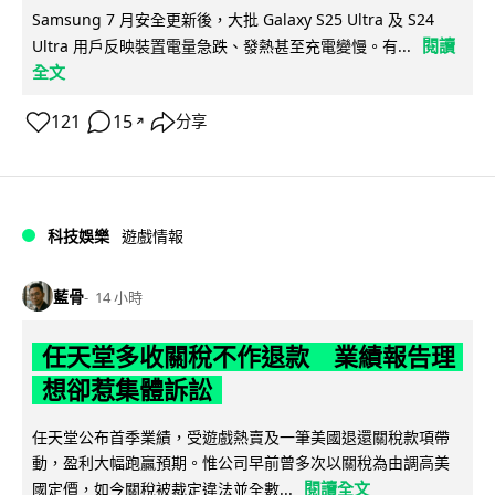
Samsung 7 月安全更新後，大批 Galaxy S25 Ultra 及 S24
閱讀
Ultra 用戶反映裝置電量急跌、發熱甚至充電變慢。有...
全文
121
15
分享
↗
科技娛樂
遊戲情報
藍骨
14 小時
任天堂多收關稅不作退款 業績報告理
想卻惹集體訴訟
任天堂公布首季業績，受遊戲熱賣及一筆美國退還關稅款項帶
動，盈利大幅跑贏預期。惟公司早前曾多次以關稅為由調高美
閱讀全文
國定價，如今關稅被裁定違法並全數...