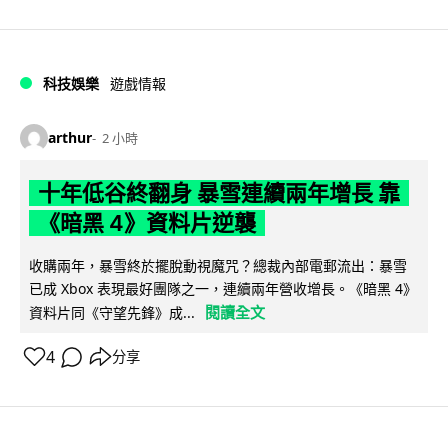
科技娛樂
遊戲情報
arthur
2 小時
十年低谷終翻身 暴雪連續兩年增長 靠
《暗黑 4》資料片逆襲
收購兩年，暴雪終於擺脫動視魔咒？總裁內部電郵流出：暴雪
已成 Xbox 表現最好團隊之一，連續兩年營收增長。《暗黑 4》
閱讀全文
資料片同《守望先鋒》成...
4
分享