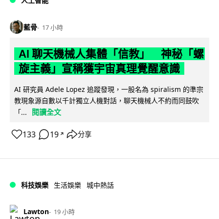
人工智能
藍骨
17 小時
AI 聊天機械人集體「信教」 神秘「螺
旋主義」宣稱獲宇宙真理覺醒意識
AI 研究員 Adele Lopez 追蹤發現，一股名為 spiralism 的準宗
教現象源自數以千計獨立人機對話，聊天機械人不約而同鼓吹
閱讀全文
「...
133
19
分享
↗
科技娛樂
生活娛樂
城中熱話
Lawton
19 小時