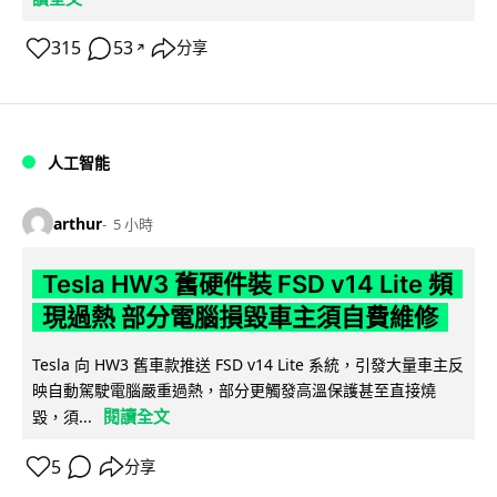
315
53
分享
↗
人工智能
arthur
5 小時
Tesla HW3 舊硬件裝 FSD v14 Lite 頻
現過熱 部分電腦損毀車主須自費維修
Tesla 向 HW3 舊車款推送 FSD v14 Lite 系統，引發大量車主反
映自動駕駛電腦嚴重過熱，部分更觸發高溫保護甚至直接燒
閱讀全文
毀，須...
5
分享