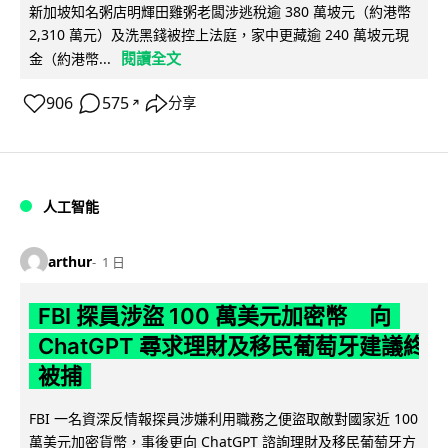
新加坡知名粥店明輝田雞粥老闆涉逃稅逾 380 萬坡元（約港幣
2,310 萬元）及洗黑錢被控上法庭，家中更藏逾 240 萬坡元現
閱讀全文
金（約港幣...
906
575
分享
↗
人工智能
arthur
1 日
FBI 探員涉盜 100 萬美元加密幣 向
ChatGPT 尋求理財及移民葡萄牙建議終
被捕
FBI 一名資深反情報探員涉嫌利用職務之便盜取敵對國家近 100
萬美元加密貨幣，事後更向 ChatGPT 諮詢理財及移民葡萄牙方