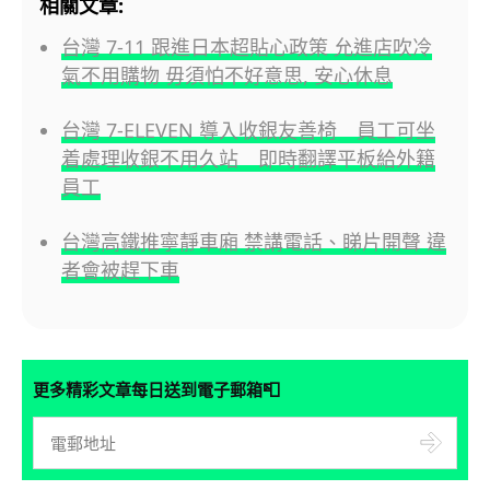
相關文章:
台灣 7-11 跟進日本超貼心政策 允進店吹冷
氣不用購物 毋須怕不好意思, 安心休息
台灣 7-ELEVEN 導入收銀友善椅 員工可坐
着處理收銀不用久站 即時翻譯平板給外籍
員工
台灣高鐵推寧靜車廂 禁講電話、睇片開聲 違
者會被趕下車
📮
更多精彩文章每日送到電子郵箱