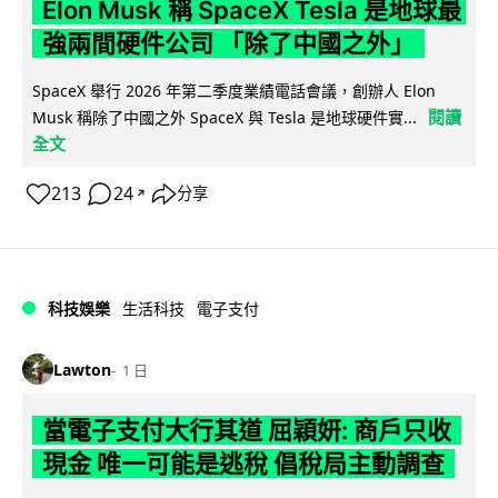
Elon Musk 稱 SpaceX Tesla 是地球最
強兩間硬件公司 「除了中國之外」
SpaceX 舉行 2026 年第二季度業績電話會議，創辦人 Elon
閱讀
Musk 稱除了中國之外 SpaceX 與 Tesla 是地球硬件實...
全文
213
24
分享
↗
科技娛樂
生活科技
電子支付
Lawton
1 日
當電子支付大行其道 屈穎妍: 商戶只收
現金 唯一可能是逃稅 倡稅局主動調查