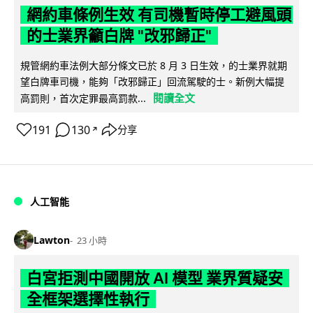
網約車條例生效 有司機暫時停工避風頭
的士業界籲白牌 "改邪歸正"
規管網約車法例大部分條文已於 8 月 3 日生效，的士業界就期
望白牌車司機，能夠「改邪歸正」回流駕駛的士。新例大幅提
閱讀全文
高罰則，首次定罪最高罰款...
191
130
分享
↗
人工智能
Lawton
23 小時
白宮拒測中國開放 AI 模型 業界質疑安
全框架選擇性執行