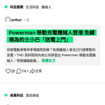
科技娛樂
生活科技
機械人
arthur
1 日
Powerman 移動充電機械人登港 免鋪
樁為的士小巴「送電上門」
你架電動車喺停車場搵唔到樁？有個機械人會自己行過嚟幫你
充電。THEi 高科院同內地公司研發出 Powerman 移動充電機
閱讀全文
械人，唔使鋪線裝樁...
28
14
分享
↗
商業科技
資訊保安