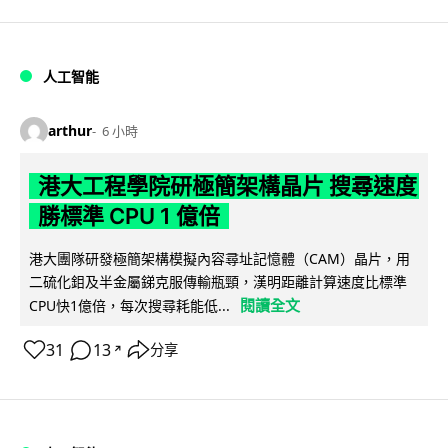
人工智能
arthur
6 小時
港大工程學院研極簡架構晶片 搜尋速度
勝標準 CPU 1 億倍
港大團隊研發極簡架構模擬內容尋址記憶體（CAM）晶片，用
二硫化鉬及半金屬銻克服傳輸瓶頸，漢明距離計算速度比標準
閱讀全文
CPU快1億倍，每次搜尋耗能低...
31
13
分享
↗