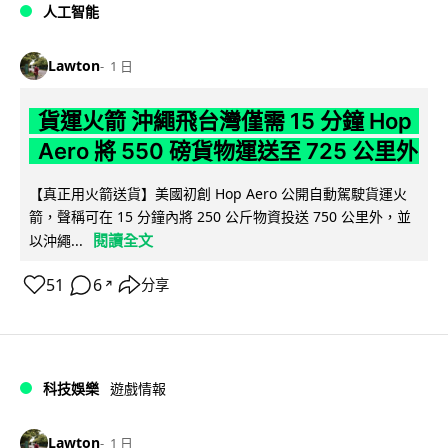
人工智能
Lawton
1 日
貨運火箭 沖繩飛台灣僅需 15 分鐘 Hop
Aero 將 550 磅貨物運送至 725 公里外
【真正用火箭送貨】美國初創 Hop Aero 公開自動駕駛貨運火
箭，聲稱可在 15 分鐘內將 250 公斤物資投送 750 公里外，並
閱讀全文
以沖繩...
51
6
分享
↗
科技娛樂
遊戲情報
Lawton
1 日