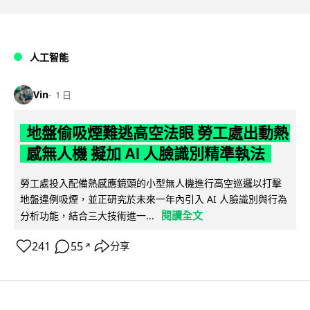
人工智能
Vin
1 日
地盤偷吸煙難逃高空法眼 勞工處出動熱
感無人機 擬加 AI 人臉識別精準執法
勞工處投入配備熱感應鏡頭的小型無人機進行高空巡邏以打擊
地盤違例吸煙，並正研究於未來一年內引入 AI 人臉識別與行為
閱讀全文
分析功能，結合三大技術進一...
241
55
分享
↗