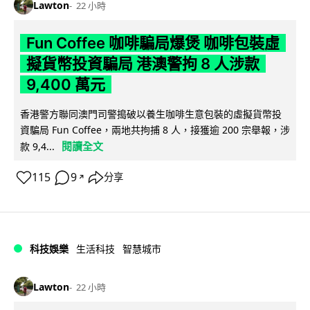
Lawton
22 小時
Fun Coffee 咖啡騙局爆煲 咖啡包裝虛
擬貨幣投資騙局 港澳警拘 8 人涉款
9,400 萬元
香港警方聯同澳門司警搗破以養生咖啡生意包裝的虛擬貨幣投
資騙局 Fun Coffee，兩地共拘捕 8 人，接獲逾 200 宗舉報，涉
閱讀全文
款 9,4...
115
9
分享
↗
科技娛樂
生活科技
智慧城市
Lawton
22 小時