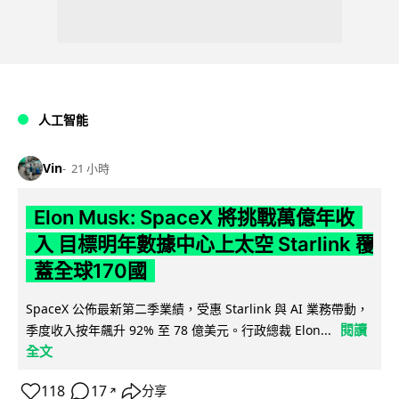
人工智能
Vin
21 小時
Elon Musk: SpaceX 將挑戰萬億年收
入 目標明年數據中心上太空 Starlink 覆
蓋全球170國
SpaceX 公佈最新第二季業績，受惠 Starlink 與 AI 業務帶動，
閱讀
季度收入按年飆升 92% 至 78 億美元。行政總裁 Elon...
全文
118
17
分享
↗