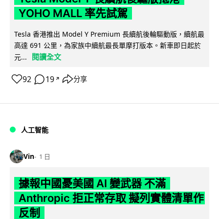
YOHO MALL 率先試駕
Tesla 香港推出 Model Y Premium 長續航後輪驅動版，續航最
高達 691 公里，為家族中續航最長單摩打版本。新車即日起於
閱讀全文
元...
92
19
分享
↗
人工智能
Vin
1 日
據報中國憂美國 AI 變武器 不滿
Anthropic 拒正常存取 擬列實體清單作
反制