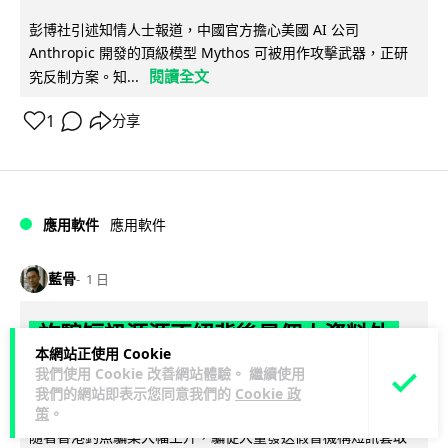
彭博社引述知情人士報道，中國官方擔心美國 AI 公司
Anthropic 開發的頂級模型 Mythos 可被用作攻擊武器，正研
閱讀全文
究反制方案。知...
1
分享
應用軟件
應用軟件
藍骨
1 日
詐騙短訊源源不絕背後是個人資料外
本網站正使用 Cookie
洩 Surfshark Antiscam Hub 由源頭
我們使用 Cookie 改善網站體驗。 繼續使用
減少數據曝光
我們的網站即表示您同意我們的
Cookie 政
策
。
隨著香港釣魚騙案大幅上升，騙徒大量發送假冒機構短訊套取