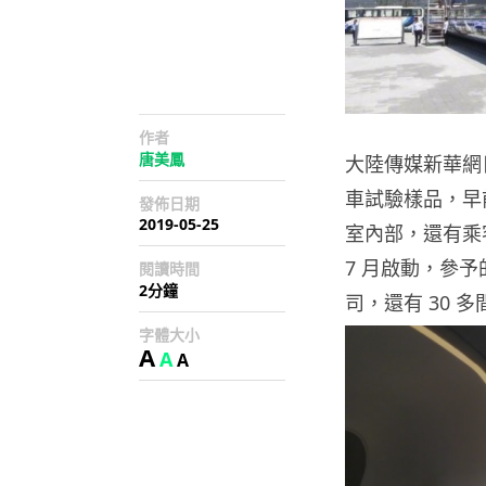
作者
唐美鳳
大陸傳媒新華網
車試驗樣品，早
發佈日期
2019-05-25
室內部，還有乘客
7 月啟動，參
閱讀時間
2分鐘
司，還有 30
字體大小
A
A
A