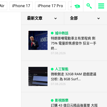
Air
iPhone 17
iPhone 17 Pro
AirPods Pro 3
Ap
最新文章
全部
城中熱話
特朗普嘲電動車主有里程病 剩
75% 電量即焦慮發作 狂言一手
終...
07.08.2026
人工智能
微軟刪走 32GB RAM 遊戲建議
分析: 為 8GB Surf...
07.08.2026
影視娛樂
訂購 43 億日元精品後棄單 大阪