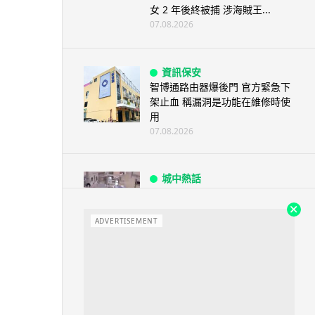
女 2 年後終被捕 涉海賊王...
07.08.2026
資訊保安
智博通路由器爆後門 官方緊急下
架止血 稱漏洞是功能在維修時使
用
07.08.2026
城中熱話
熊本地震手術室驚魂片瘋傳 醫護
保護病人、逃生門 網民讚值得
尊...
ADVERTISEMENT
07.08.2026
健康
AirPods 用家注意聽力響紅燈 醫
學界籲耳機用戶謹守「60-60」...