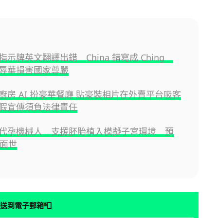
示牌英文翻譯出錯 China 錯寫成 Ching
辱華損害國家尊嚴
廚房 AI 扮豪華餐廳 貼豪裝相片在外賣平台吸客
假宣傳須負法律責任
代孕機械人 支援胚胎植入模擬子宮環境 預
內面世
📮
送到電子郵箱