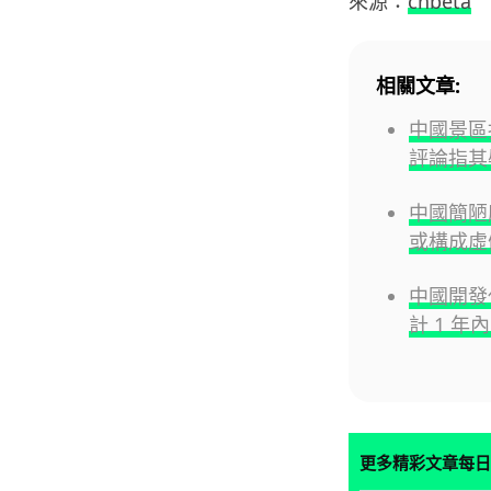
來源：
cnbeta
相關文章:
中國景區指
評論指其
中國簡陋
或構成虛
中國開發
計 1 年
更多精彩文章每日