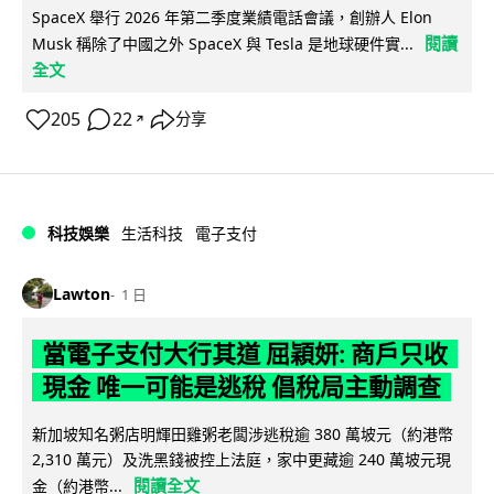
SpaceX 舉行 2026 年第二季度業績電話會議，創辦人 Elon
閱讀
Musk 稱除了中國之外 SpaceX 與 Tesla 是地球硬件實...
全文
205
22
分享
↗
科技娛樂
生活科技
電子支付
Lawton
1 日
當電子支付大行其道 屈穎妍: 商戶只收
現金 唯一可能是逃稅 倡稅局主動調查
新加坡知名粥店明輝田雞粥老闆涉逃稅逾 380 萬坡元（約港幣
2,310 萬元）及洗黑錢被控上法庭，家中更藏逾 240 萬坡元現
閱讀全文
金（約港幣...