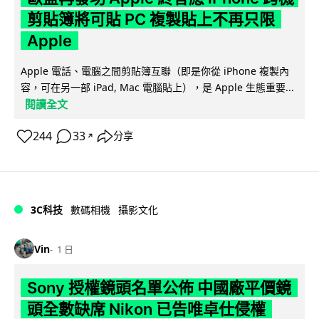
剪貼簿將可貼 PC 複製貼上不再只限
Apple
Apple 電話、電腦之間剪貼簿互聯（即是你從 iPhone 複製內
容，可在另一部 iPad, Mac 電腦貼上），是 Apple 生態重要...
閱讀全文
244
33
分享
↗
3C科技
數碼相機
攝影文化
Vin
1 日
Sony 授權鏡頭名單公佈 中國廠平價鏡
頭全數缺席 Nikon 已告唯卓仕侵權