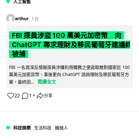
人工智能
arthur
1 日
FBI 探員涉盜 100 萬美元加密幣 向
ChatGPT 尋求理財及移民葡萄牙建議終
被捕
FBI 一名資深反情報探員涉嫌利用職務之便盜取敵對國家近 100
萬美元加密貨幣，事後更向 ChatGPT 諮詢理財及移民葡萄牙方
閱讀全文
案，最終因...
22
1
分享
↗
科技娛樂
生活科技
機械人