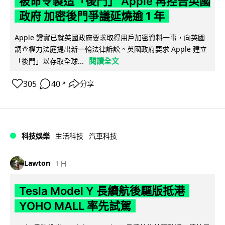
被命令製造「後門」 Apple 再控告英國
政府 加密後門爭議延燒逾 1 年
Apple 證實已就英國政府要求取得用戶加密資料一事，向英國
調查權力法庭提出新一輪法律訴訟。英國政府要求 Apple 建立
閱讀全文
「後門」以存取全球...
305
40
分享
↗
科技娛樂
生活科技
汽車科技
Lawton
1 日
Tesla Model Y 長續航後驅版抵港
YOHO MALL 率先試駕