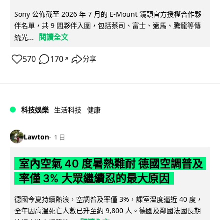
Sony 公佈截至 2026 年 7 月的 E-Mount 鏡頭官方授權合作夥
伴名單，共 9 間夥伴入圍，包括蔡司、富士、適馬、騰龍等傳
閱讀全文
統光...
570
170
分享
↗
科技娛樂
生活科技
健康
Lawton
1 日
室內空氣 40 度暑熱難耐 德國空調普及
率僅 3% 大眾繼續忍的最大原因
德國今夏持續熱浪，空調普及率僅 3%，課室溫度逼近 40 度，
全年因高溫死亡人數已升至約 9,800 人。德國及鄰國法國長期