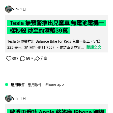
Vin
1 日
Tesla 無預警推出兒童車 無電池電機一
樣秒殺 炒至約港幣39萬
Tesla 無預警推出 Balance Bike for Kids 兒童平衡車，定價
閱讀全文
225 美元（約港幣 HK$1,755）。雖然車身並無...
387
69
分享
↗
iPhone app
應用軟件
應用軟件
Vin
1 日
歐盟再發功 Apple 終答應 iPhone 跨機