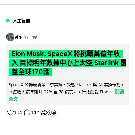
人工智能
Vin
19 小時
Elon Musk: SpaceX 將挑戰萬億年收
入 目標明年數據中心上太空 Starlink 覆
蓋全球170國
SpaceX 公佈最新第二季業績，受惠 Starlink 與 AI 業務帶動，
閱讀
季度收入按年飆升 92% 至 78 億美元。行政總裁 Elon...
全文
104
14
分享
↗