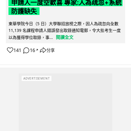
申請人一度空歡喜 專家:人為疏忽+系統
防護缺失
東華學院今日（5 日）大學聯招放榜之際，因人為疏忽向全數
11,139 名課程申請人錯誤發出取錄通知電郵，令大批考生一度
閱讀全文
以為獲得學位取錄，事...
141
16
分享
↗
ADVERTISEMENT