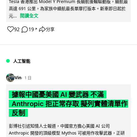
Tesla 香港推出 Model Y Premium 長續航後輪驅動版，續航最
高達 691 公里，為家族中續航最長單摩打版本。新車即日起於
閱讀全文
元...
92
19
分享
↗
人工智能
Vin
1 日
據報中國憂美國 AI 變武器 不滿
Anthropic 拒正常存取 擬列實體清單作
反制
彭博社引述知情人士報道，中國官方擔心美國 AI 公司
Anthropic 開發的頂級模型 Mythos 可被用作攻擊武器，正研