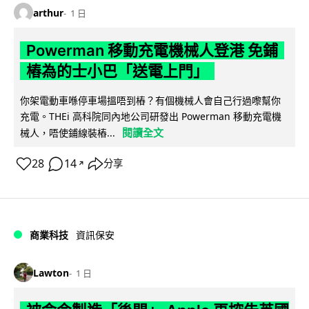
arthur
1 日
Powerman 移動充電機械人登港 免鋪
樁為的士小巴「送電上門」
你架電動車喺停車場搵唔到樁？有個機械人會自己行過嚟幫你
充電。THEi 高科院同內地公司研發出 Powerman 移動充電機
閱讀全文
械人，唔使鋪線裝樁...
28
14
分享
↗
商業科技
資訊保安
Lawton
1 日