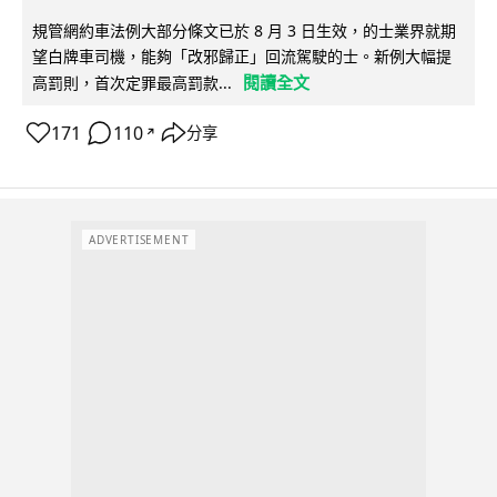
規管網約車法例大部分條文已於 8 月 3 日生效，的士業界就期
望白牌車司機，能夠「改邪歸正」回流駕駛的士。新例大幅提
閱讀全文
高罰則，首次定罪最高罰款...
171
110
分享
↗
ADVERTISEMENT