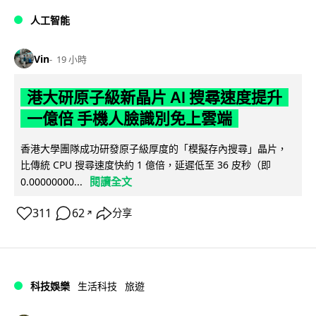
人工智能
Vin
19 小時
港大研原子級新晶片 AI 搜尋速度提升
一億倍 手機人臉識別免上雲端
香港大學團隊成功研發原子級厚度的「模擬存內搜尋」晶片，
比傳統 CPU 搜尋速度快約 1 億倍，延遲低至 36 皮秒（即
閱讀全文
0.00000000...
311
62
分享
↗
科技娛樂
生活科技
旅遊