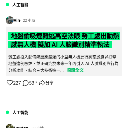
人工智能
Vin
22 小時
地盤偷吸煙難逃高空法眼 勞工處出動熱
感無人機 擬加 AI 人臉識別精準執法
勞工處投入配備熱感應鏡頭的小型無人機進行高空巡邏以打擊
地盤違例吸煙，並正研究於未來一年內引入 AI 人臉識別與行為
閱讀全文
分析功能，結合三大技術進一...
227
53
分享
↗
人工智能
Lawton