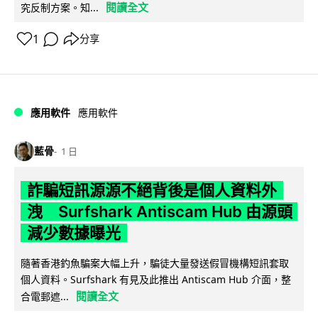
閱讀全文
究反制方案。知...
1
分享
應用軟件
應用軟件
藍骨
1 日
詐騙短訊源源不絕背後是個人資料外
洩 Surfshark Antiscam Hub 由源頭
減少數據曝光
隨著香港釣魚騙案大幅上升，騙徒大量發送假冒機構短訊套取
個人資料。Surfshark 有見及此推出 Antiscam Hub 介面，整
閱讀全文
合電郵遮...