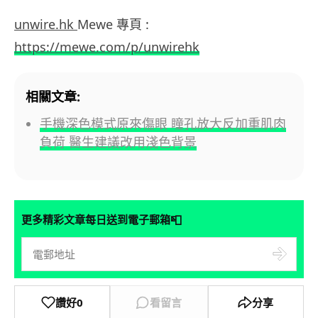
unwire.hk
Mewe 專頁 :
https://mewe.com/p/unwirehk
相關文章:
手機深色模式原來傷眼 瞳孔放大反加重肌肉
負荷 醫生建議改用淺色背景
📮
更多精彩文章每日送到電子郵箱
讚好
0
看留言
分享