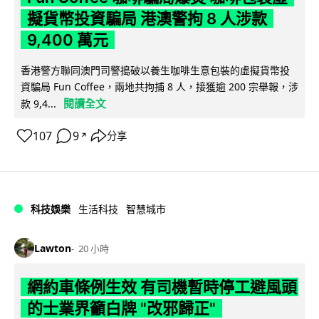
擬貨幣投資騙局 港澳警拘 8 人涉款
9,400 萬元
香港警方聯同澳門司警搗破以養生咖啡生意包裝的虛擬貨幣投
資騙局 Fun Coffee，兩地共拘捕 8 人，接獲逾 200 宗舉報，涉
閱讀全文
款 9,4...
107
9
分享
↗
科技娛樂
生活科技
智慧城市
Lawton
20 小時
網約車條例生效 有司機暫時停工避風頭
的士業界籲白牌 "改邪歸正"