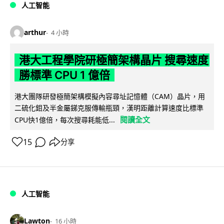
人工智能
arthur
4 小時
港大工程學院研極簡架構晶片 搜尋速度
勝標準 CPU 1 億倍
港大團隊研發極簡架構模擬內容尋址記憶體（CAM）晶片，用
二硫化鉬及半金屬銻克服傳輸瓶頸，漢明距離計算速度比標準
閱讀全文
CPU快1億倍，每次搜尋耗能低...
15
分享
人工智能
Lawton
16 小時