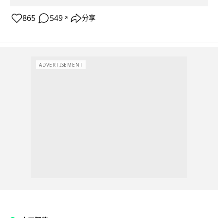
865
549
分享
↗
ADVERTISEMENT