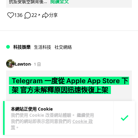
閱讀全文
抗拒安裝空調背後...
136
22
分享
↗
科技娛樂
生活科技
社交網絡
Lawton
1 日
Telegram 一度從 Apple App Store 下
架 官方未解釋原因迅速恢復上架
Telegram 8 月 4 日一度從 Apple App Store 消失，新用戶無
本網站正使用 Cookie
閱讀全文
法下載，惟已於短時間內恢復上架。Apple 及 Tel...
我們使用 Cookie 改善網站體驗。 繼續使用
我們的網站即表示您同意我們的
Cookie 政
80
3
分享
↗
策
。