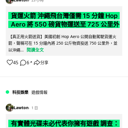
23 小時
貨運火箭 沖繩飛台灣僅需 15 分鐘 Hop
Aero 將 550 磅貨物運送至 725 公里外
【真正用火箭送貨】美國初創 Hop Aero 公開自動駕駛貨運火
箭，聲稱可在 15 分鐘內將 250 公斤物資投送 750 公里外，並
閱讀全文
以沖繩...
45
6
分享
↗
科技娛樂
遊戲情報
Lawton
1 日
有實體光碟未必代表你擁有遊戲 調查：