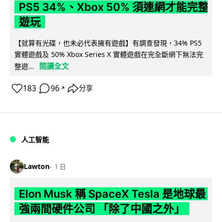
PS5 34%、Xbox 50% 須連網才能完整
遊玩
【就算有光碟，也未必代表擁有遊戲】有調查發現，34% PS5
實體遊戲及 50% Xbox Series X 實體遊戲在完全斷網下無法完
閱讀全文
整遊...
183
96
分享
↗
人工智能
Lawton
1 日
Elon Musk 稱 SpaceX Tesla 是地球最
強兩間硬件公司 「除了中國之外」