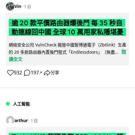
Vin
1 日
逾 20 款平價路由器爆後門 每 35 秒自
動連線回中國 全球 10 萬用家私隱堪憂
網絡安全公司 VulnCheck 揭發中國智博通電子（Zbtlink）生產
閱
的 20 多款路由器內置後門程式「Endlessdoors」（無盡...
讀全文
932
197
分享
↗
人工智能
arthur
1 日