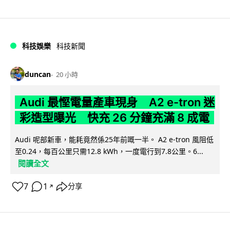
科技娛樂
科技新聞
duncan
20 小時
Audi 最慳電量產車現身 A2 e-tron 迷
彩造型曝光 快充 26 分鐘充滿 8 成電
Audi 呢部新車，能耗竟然係25年前嘅一半。 A2 e-tron 風阻低
至0.24，每百公里只需12.8 kWh，一度電行到7.8公里。6...
閱讀全文
7
1
分享
↗