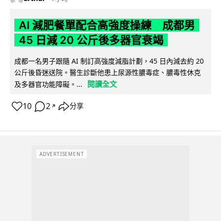
AI 減肥餐單配合高強度操練 成都男
45 日減 20 公斤後多器官衰竭
成都一名男子跟隨 AI 制訂高強度減脂計劃，45 日內減去約 20
公斤後昏迷送院。醫生診斷他患上尿源性膿毒症、膿毒性休克
閱讀全文
及多器官功能障礙。...
10
2
分享
↗
ADVERTISEMENT