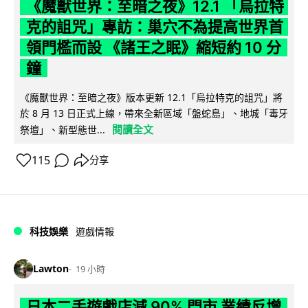
《魔獸世界：至暗之夜》12.1 「烏拉特
克的詛咒」專訪：巢穴不為提高世界首
領門檻而設 《諸王之眠》縮短約 10 分
鐘
《魔獸世界：至暗之夜》版本更新 12.1「烏拉特克的詛咒」將
於 8 月 13 日正式上線，帶來全新區域「盤蛇島」、地城「毒牙
閱讀全文
祭壇」、新型態世...
115
分享
科技娛樂
遊戲情報
Lawton
19 小時
日本二手遊戲店減 90% 門市 業績反增