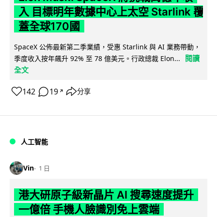
入 目標明年數據中心上太空 Starlink 覆
蓋全球170國
SpaceX 公佈最新第二季業績，受惠 Starlink 與 AI 業務帶動，
閱讀
季度收入按年飆升 92% 至 78 億美元。行政總裁 Elon...
全文
142
19
分享
↗
人工智能
Vin
1 日
港大研原子級新晶片 AI 搜尋速度提升
一億倍 手機人臉識別免上雲端