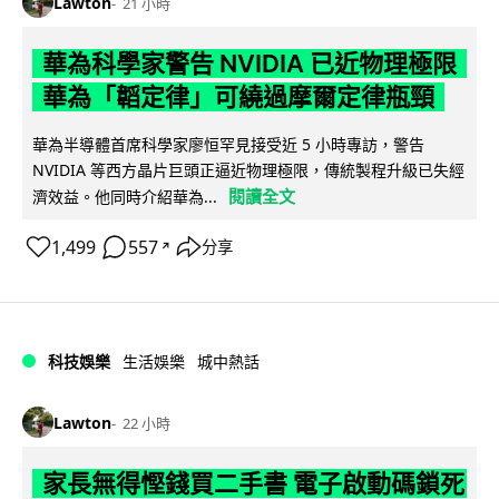
Lawton
21 小時
華為科學家警告 NVIDIA 已近物理極限
華為「韜定律」可繞過摩爾定律瓶頸
華為半導體首席科學家廖恒罕見接受近 5 小時專訪，警告
NVIDIA 等西方晶片巨頭正逼近物理極限，傳統製程升級已失經
閱讀全文
濟效益。他同時介紹華為...
1,499
557
分享
↗
科技娛樂
生活娛樂
城中熱話
Lawton
22 小時
家長無得慳錢買二手書 電子啟動碼鎖死