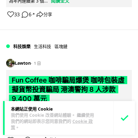
閱讀全文
為年內連續第 3 個...
33
6
分享
↗
科技娛樂
生活科技
區塊鏈
Lawton
1 日
Fun Coffee 咖啡騙局爆煲 咖啡包裝虛
擬貨幣投資騙局 港澳警拘 8 人涉款
9,400 萬元
本網站正使用 Cookie
香港警方聯同澳門司警搗破以養生咖啡生意包裝的虛擬貨幣投
我們使用 Cookie 改善網站體驗。 繼續使用
資騙局 Fun Coffee，兩地共拘捕 8 人，接獲逾 200 宗舉報，涉
我們的網站即表示您同意我們的
Cookie 政
閱讀全文
款 9,4...
策
。