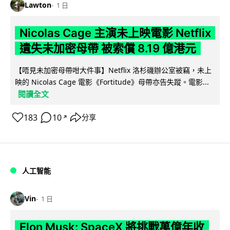
Lawton
1 日
Nicolas Cage 主演未上映電影 Netflix
遺失未加密母帶 被索償 8.19 億港元
【唔見未加密母帶咁大件事】Netflix 洛杉磯辦公室被竊，未上
映的 Nicolas Cage 電影《Fortitude》母帶亦告失蹤。電影...
閱讀全文
183
10
分享
↗
人工智能
Vin
1 日
Elon Musk: SpaceX 將挑戰萬億年收