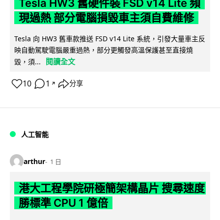
Tesla HW3 舊硬件裝 FSD v14 Lite 頻
現過熱 部分電腦損毀車主須自費維修
Tesla 向 HW3 舊車款推送 FSD v14 Lite 系統，引發大量車主反
映自動駕駛電腦嚴重過熱，部分更觸發高溫保護甚至直接燒
閱讀全文
毀，須...
10
1
分享
↗
人工智能
arthur
1 日
港大工程學院研極簡架構晶片 搜尋速度
勝標準 CPU 1 億倍