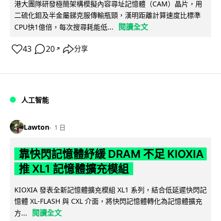
港大團隊研發極簡架構模擬內容尋址記憶體（CAM）晶片，用
二硫化鉬及半金屬銻克服傳輸瓶頸，漢明距離計算速度比標準
閱讀全文
CPU快1億倍，每次搜尋耗能低...
43
20
分享
↗
人工智能
Lawton
1 日
靠快閃記憶體紓緩 DRAM 不足 KIOXIA
推 XL1 記憶體擴充模組
KIOXIA 發表全新記憶體擴充模組 XL1 系列，結合低延遲快閃記
憶體 XL-FLASH 與 CXL 介面，將快閃記憶體轉化為記憶體擴充
閱讀全文
方...