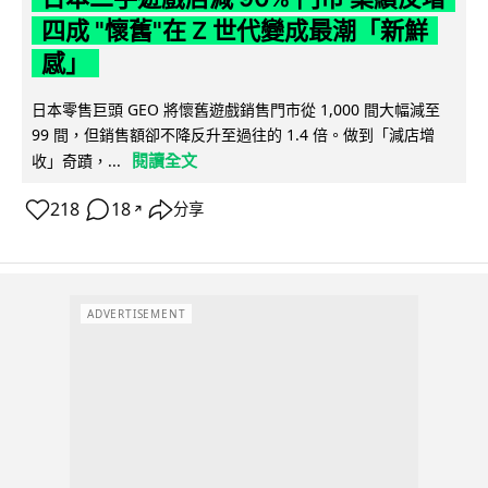
四成 "懷舊"在 Z 世代變成最潮「新鮮
感」
日本零售巨頭 GEO 將懷舊遊戲銷售門市從 1,000 間大幅減至
99 間，但銷售額卻不降反升至過往的 1.4 倍。做到「減店增
閱讀全文
收」奇蹟，...
218
18
分享
↗
ADVERTISEMENT