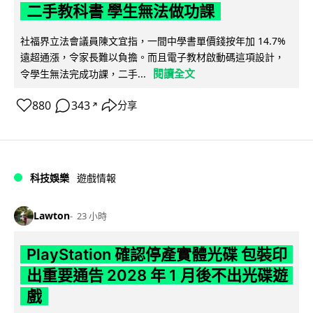
二手教科書 學生無法做功課
社福界立法會議員陳文宜指，一間中學書單價錢按年加 14.7%
遠超通漲，令家長難以負擔。而且電子教材啟動碼這項設計，
閱讀全文
令學生無法完成功課，二手...
880
343
分享
↗
科技娛樂
遊戲情報
Lawton
23 小時
PlayStation 確認停產實體光碟 包裝印
出重要通告 2028 年 1 月後不出光碟遊
戲