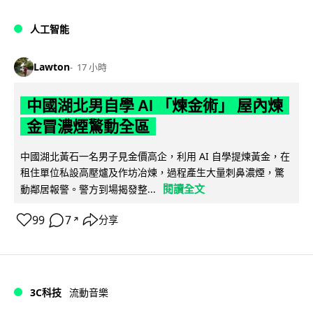
人工智能
Lawton
17 小時
中國湖北男自學 AI 「煉金術」 屋內煉
金冒濃煙驚動全區
中國湖北黃石一名男子見金價高企，利用 AI 自學提煉黃金，在
租住單位私設高壓爐及作坊冶煉，過程產生大量刺鼻濃煙，驚
閱讀全文
動鄰居報警。警方到場揭發整...
99
7
分享
↗
3C科技
流動音樂