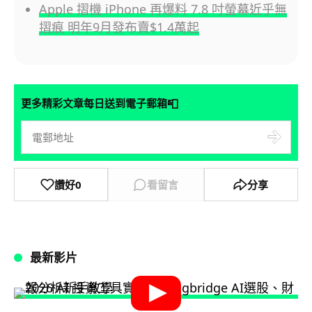
Apple 摺機 iPhone 再爆料 7.8 吋螢幕近乎無
摺痕 明年9月發布賣$1.4萬起
📮
更多精彩文章每日送到電子郵箱
讚好
0
看留言
分享
最新影片