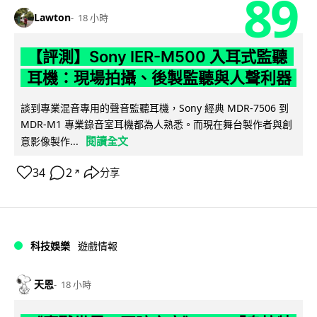
89
Lawton
18 小時
【評測】Sony IER-M500 入耳式監聽
耳機：現場拍攝、後製監聽與人聲利器
談到專業混音專用的聲音監聽耳機，Sony 經典 MDR-7506 到
MDR-M1 專業錄音室耳機都為人熟悉。而現在舞台製作者與創
閱讀全文
意影像製作...
34
2
分享
↗
科技娛樂
遊戲情報
天恩
18 小時