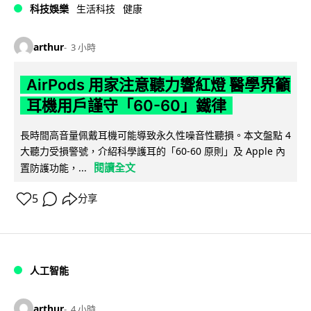
科技娛樂
生活科技
健康
arthur
3 小時
AirPods 用家注意聽力響紅燈 醫學界籲
耳機用戶謹守「60-60」鐵律
長時間高音量佩戴耳機可能導致永久性噪音性聽損。本文盤點 4
大聽力受損警號，介紹科學護耳的「60-60 原則」及 Apple 內
閱讀全文
置防護功能，...
5
分享
人工智能
arthur
4 小時