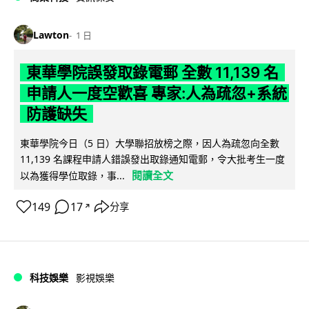
Lawton
1 日
東華學院誤發取錄電郵 全數 11,139 名
申請人一度空歡喜 專家:人為疏忽+系統
防護缺失
東華學院今日（5 日）大學聯招放榜之際，因人為疏忽向全數
11,139 名課程申請人錯誤發出取錄通知電郵，令大批考生一度
閱讀全文
以為獲得學位取錄，事...
149
17
分享
↗
科技娛樂
影視娛樂