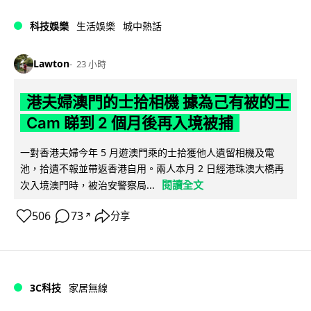
科技娛樂
生活娛樂
城中熱話
Lawton
23 小時
港夫婦澳門的士拾相機 據為己有被的士
Cam 睇到 2 個月後再入境被捕
一對香港夫婦今年 5 月遊澳門乘的士拾獲他人遺留相機及電
池，拾遺不報並帶返香港自用。兩人本月 2 日經港珠澳大橋再
閱讀全文
次入境澳門時，被治安警察局...
506
73
分享
↗
3C科技
家居無線