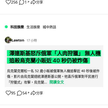
256
1
分享
↗
科技娛樂
生活娛樂
城中熱話
Lawton
17 小時
澤連斯基怒斥俄軍「人肉狩獵」 無人機
追殺烏克蘭小販近 40 秒仍被炸傷
烏克蘭克爾松一名 52 歲小販被俄軍無人機追擊近 40 秒後被炸
傷，影片由烏克蘭總統澤連斯基公開。他直斥俄軍對平民進行
閱讀全文
「狩獵式」攻擊，烏克蘭...
95
54
分享
↗