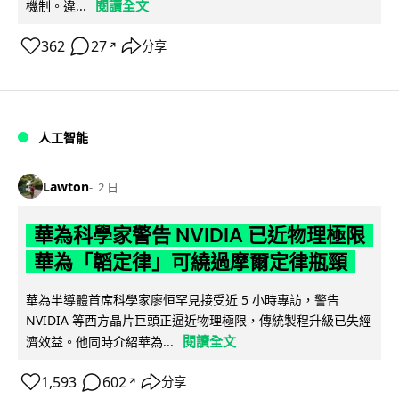
閱讀全文
機制。違...
362
27
分享
↗
人工智能
Lawton
2 日
華為科學家警告 NVIDIA 已近物理極限
華為「韜定律」可繞過摩爾定律瓶頸
華為半導體首席科學家廖恒罕見接受近 5 小時專訪，警告
NVIDIA 等西方晶片巨頭正逼近物理極限，傳統製程升級已失經
閱讀全文
濟效益。他同時介紹華為...
1,593
602
分享
↗