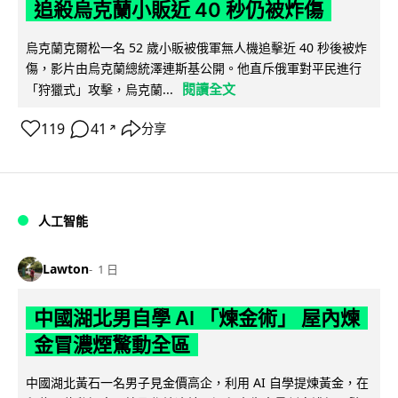
追殺烏克蘭小販近 40 秒仍被炸傷
烏克蘭克爾松一名 52 歲小販被俄軍無人機追擊近 40 秒後被炸
傷，影片由烏克蘭總統澤連斯基公開。他直斥俄軍對平民進行
閱讀全文
「狩獵式」攻擊，烏克蘭...
119
41
分享
↗
人工智能
Lawton
1 日
中國湖北男自學 AI 「煉金術」 屋內煉
金冒濃煙驚動全區
中國湖北黃石一名男子見金價高企，利用 AI 自學提煉黃金，在