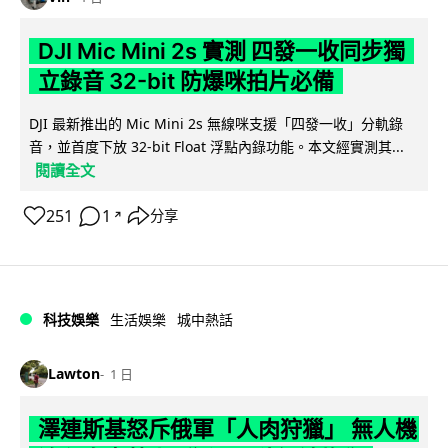
DJI Mic Mini 2s 實測 四發一收同步獨
立錄音 32-bit 防爆咪拍片必備
DJI 最新推出的 Mic Mini 2s 無線咪支援「四發一收」分軌錄
音，並首度下放 32-bit Float 浮點內錄功能。本文經實測其...
閱讀全文
251
1
分享
↗
科技娛樂
生活娛樂
城中熱話
Lawton
1 日
澤連斯基怒斥俄軍「人肉狩獵」 無人機