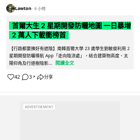
Lawton
6 小時
首爾大生 2 星期開發防曬地圖 一日暴增
2 萬人下載衝榜首
【行路都要揀好有遮陰】南韓首爾大學 23 歲學生劉敏俊利用 2
星期開發防曬導航 App「走向陰涼處」，結合建築物高度、太
閱讀全文
陽仰角及行道樹陰影...
42
3
分享
↗
ADVERTISEMENT