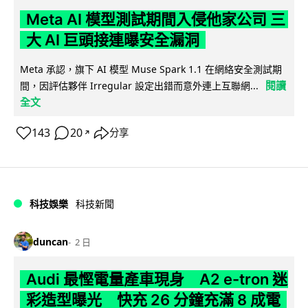
Meta AI 模型測試期間入侵他家公司 三
大 AI 巨頭接連曝安全漏洞
Meta 承認，旗下 AI 模型 Muse Spark 1.1 在網絡安全測試期
閱讀
間，因評估夥伴 Irregular 設定出錯而意外連上互聯網...
全文
143
20
分享
↗
科技娛樂
科技新聞
duncan
2 日
Audi 最慳電量產車現身 A2 e-tron 迷
彩造型曝光 快充 26 分鐘充滿 8 成電