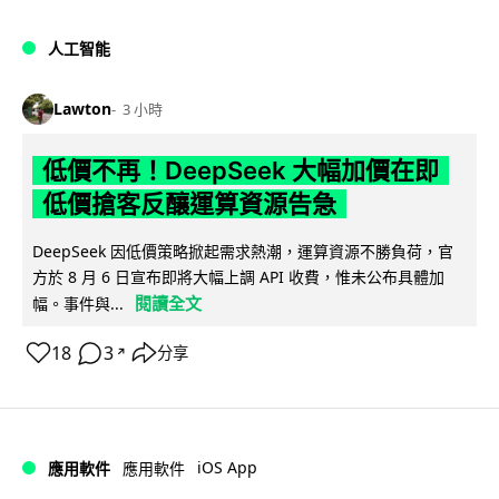
人工智能
Lawton
3 小時
低價不再！DeepSeek 大幅加價在即
低價搶客反釀運算資源告急
DeepSeek 因低價策略掀起需求熱潮，運算資源不勝負荷，官
方於 8 月 6 日宣布即將大幅上調 API 收費，惟未公布具體加
閱讀全文
幅。事件與...
18
3
分享
↗
iOS App
應用軟件
應用軟件