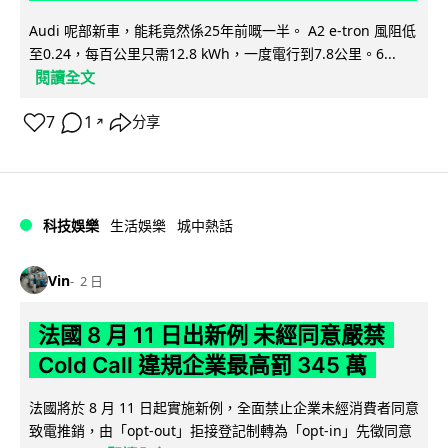
Audi 呢部新車，能耗竟然係25年前嘅一半。 A2 e-tron 風阻低
至0.24，每百公里只需12.8 kWh，一度電行到7.8公里。6...
閱讀全文
7
1
分享
↗
科技娛樂
生活娛樂
城中熱話
Vin
2 日
法國 8 月 11 日出新例 未經同意嚴禁
Cold Call 違規企業最高罰 345 萬
法國將於 8 月 11 日起實施新例，全面禁止企業未經消費者同意
致電推銷，由「opt-out」拒接登記制轉為「opt-in」先徵同意