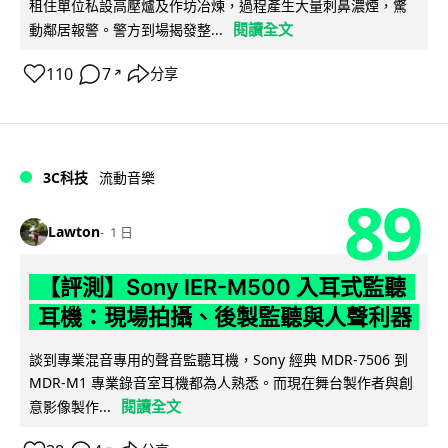
租住單位私設高壓爐及作坊冶煉，過程產生大量刺鼻濃煙，驚
閱讀全文
動鄰居報警。警方到場揭發整...
110
7
分享
↗
3C科技
流動音樂
89
Lawton
1 日
【評測】Sony IER-M500 入耳式監聽
耳機：現場拍攝、後製監聽與人聲利器
談到專業混音專用的聲音監聽耳機，Sony 經典 MDR-7506 到
MDR-M1 專業錄音室耳機都為人熟悉。而現在舞台製作者與創
閱讀全文
意影像製作...