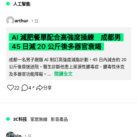
人工智能
arthur
1 日
AI 減肥餐單配合高強度操練 成都男
45 日減 20 公斤後多器官衰竭
成都一名男子跟隨 AI 制訂高強度減脂計劃，45 日內減去約 20
公斤後昏迷送院。醫生診斷他患上尿源性膿毒症、膿毒性休克
閱讀全文
及多器官功能障礙。...
22
4
分享
↗
3C科技
家居無線
影音產品
Vin
1 日