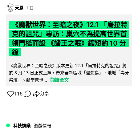
天恩
1 日
《魔獸世界：至暗之夜》12.1 「烏拉特
克的詛咒」專訪：巢穴不為提高世界首
領門檻而設 《諸王之眠》縮短約 10 分
鐘
《魔獸世界：至暗之夜》版本更新 12.1「烏拉特克的詛咒」將
於 8 月 13 日正式上線，帶來全新區域「盤蛇島」、地城「毒牙
閱讀全文
祭壇」、新型態世...
116
分享
科技娛樂
遊戲情報