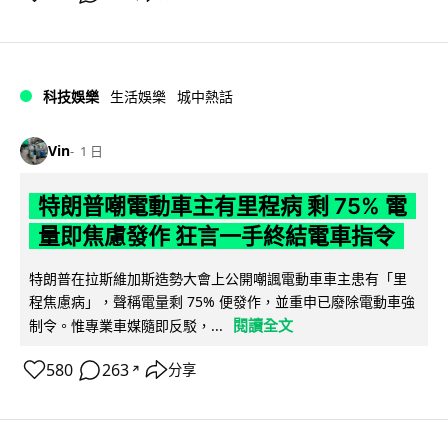
科技娛樂
生活娛樂
城中熱話
Vin
1 日
特朗普嘲電動車主有里程病 剩 75% 電
量即焦慮發作 狂言一手終結電車指令
特朗普在拉斯維加斯造勢大會上公開嘲諷電動車車主患有「里
程焦慮病」，聲稱電量剩 75% 便發作，並重申已廢除電動車強
閱讀全文
制令。惟專業車媒隨即反駁，...
580
263
分享
↗