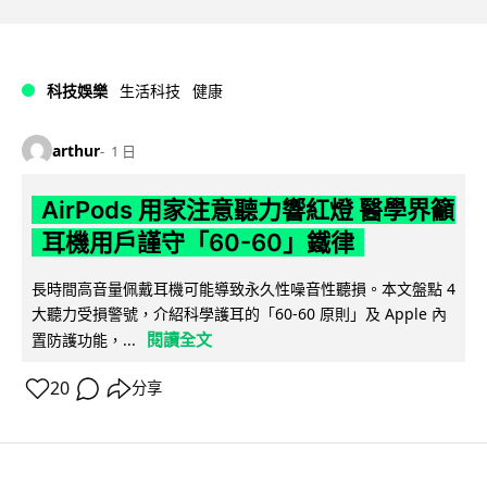
科技娛樂
生活科技
健康
arthur
1 日
AirPods 用家注意聽力響紅燈 醫學界籲
耳機用戶謹守「60-60」鐵律
長時間高音量佩戴耳機可能導致永久性噪音性聽損。本文盤點 4
大聽力受損警號，介紹科學護耳的「60-60 原則」及 Apple 內
閱讀全文
置防護功能，...
20
分享