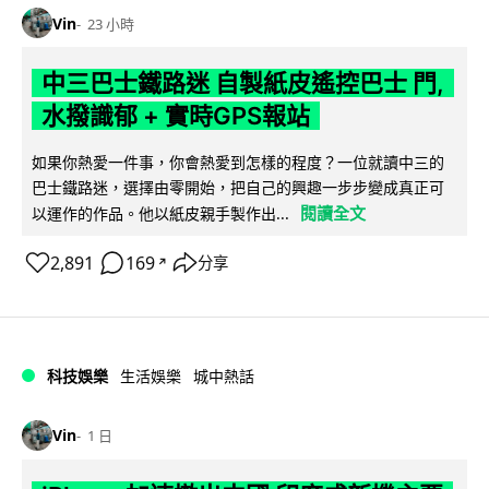
Vin
23 小時
中三巴士鐵路迷 自製紙皮遙控巴士 門,
水撥識郁 + 實時GPS報站
如果你熱愛一件事，你會熱愛到怎樣的程度？一位就讀中三的
巴士鐵路迷，選擇由零開始，把自己的興趣一步步變成真正可
閱讀全文
以運作的作品。他以紙皮親手製作出...
2,891
169
分享
↗
科技娛樂
生活娛樂
城中熱話
Vin
1 日