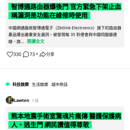
智博通路由器爆後門 官方緊急下架止血
稱漏洞是功能在維修時使用
中國網通廠商智博通電子（Zbtlink Electronics）旗下的路由器
產品爆出嚴重安全漏洞，被發現每 35 秒便會與中國伺服器連
閱讀全文
線，旗...
330
73
分享
↗
科技娛樂
生活娛樂
城中熱話
Lawton
1 日
熊本地震手術室驚魂片瘋傳 醫護保護病
人、逃生門 網民讚值得尊敬