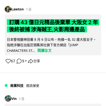
Lawton
1 日
訂購 43 億日元精品後棄單 大阪女 2 年
後終被捕 涉海賊王,火影周邊產品
日本警視廳神田署 8 月 6 日公布，拘捕一名 32 歲大阪女子，
指她涉嫌在出版巨頭集英社旗下官方網店「JUMP
閱讀全文
CHARACTERS ST...
67
9
分享
↗
商業科技
資訊保安
Vin
1 日