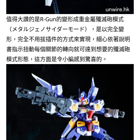
值得大讚的是R-Gun的變形成重金屬殲滅砲模式
（メタルジェノサイダーモード），是以完全變
形，完全不用拔插件的方式來實現，細心依著說明
書指示扭動每個關節的轉向就可達到想要的殲滅砲
模式形態，這方面是令小編感到驚喜的。