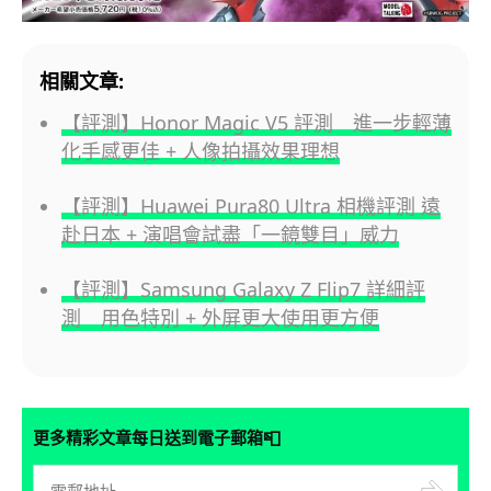
相關文章:
【評測】Honor Magic V5 評測 進一步輕薄
化手感更佳 + 人像拍攝效果理想
【評測】Huawei Pura80 Ultra 相機評測 遠
赴日本 + 演唱會試盡「一鏡雙目」威力
【評測】Samsung Galaxy Z Flip7 詳細評
測 用色特別 + 外屏更大使用更方便
📮
更多精彩文章每日送到電子郵箱