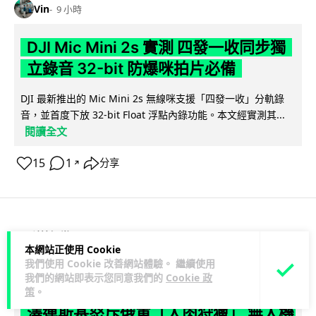
Vin
9 小時
DJI Mic Mini 2s 實測 四發一收同步獨
立錄音 32-bit 防爆咪拍片必備
DJI 最新推出的 Mic Mini 2s 無線咪支援「四發一收」分軌錄
音，並首度下放 32-bit Float 浮點內錄功能。本文經實測其...
閱讀全文
15
1
分享
↗
科技娛樂
生活娛樂
城中熱話
本網站正使用 Cookie
我們使用 Cookie 改善網站體驗。 繼續使用
Lawton
10 小時
我們的網站即表示您同意我們的
Cookie 政
策
。
澤連斯基怒斥俄軍「人肉狩獵」 無人機