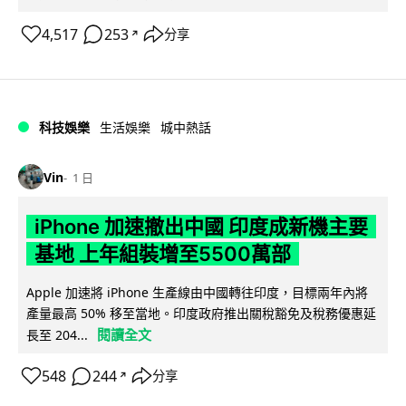
4,517
253
分享
↗
科技娛樂
生活娛樂
城中熱話
Vin
1 日
iPhone 加速撤出中國 印度成新機主要
基地 上年組裝增至5500萬部
Apple 加速將 iPhone 生產線由中國轉往印度，目標兩年內將
產量最高 50% 移至當地。印度政府推出關稅豁免及稅務優惠延
閱讀全文
長至 204...
548
244
分享
↗