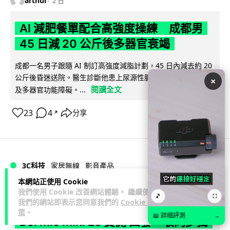
arthur
2 日
AI 減肥餐單配合高強度操練 成都男
45 日減 20 公斤後多器官衰竭
成都一名男子跟隨 AI 制訂高強度減脂計劃，45 日內減去約 20
公斤後昏迷送院。醫生診斷他患上尿源性膿毒症、膿毒性休克
×
閱讀全文
及多器官功能障礙。...
23
4
分享
↗
3C科技
家居無線
影音產品
本網站正使用 Cookie
我們使用 Cookie 改善網站體驗。 繼續使用
Vin
2 日
🎵
⛶
我們的網站即表示您同意我們的
Cookie 政
策
。
📖 詳細評測
→
DJI Mic Mini 2s 實測 四發一收同步獨