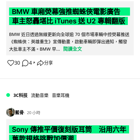
BMW 車廂熒幕強推蜘蛛俠電影廣告
車主怒轟堪比 iTunes 送 U2 專輯翻版
BMW 近日透過無線更新向全球逾 70 個市場車輛中控熒幕推送
《蜘蛛俠：英雄重生》宣傳動畫，啟動車輛即彈出通知，觸發
閱讀全文
大批車主不滿。BMW 早...
30
4
分享
↗
3C科技
流動音樂
音樂耳機
藍骨
20 小時
Sony 傳推平價復刻版耳筒 沿用六年
舊款規格挑戰加價潮