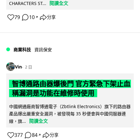
閱讀全文
CHARACTERS ST...
79
10
分享
↗
商業科技
資訊保安
Vin
2 日
智博通路由器爆後門 官方緊急下架止血
稱漏洞是功能在維修時使用
中國網通廠商智博通電子（Zbtlink Electronics）旗下的路由器
產品爆出嚴重安全漏洞，被發現每 35 秒便會與中國伺服器連
閱讀全文
線，旗...
377
84
分享
↗