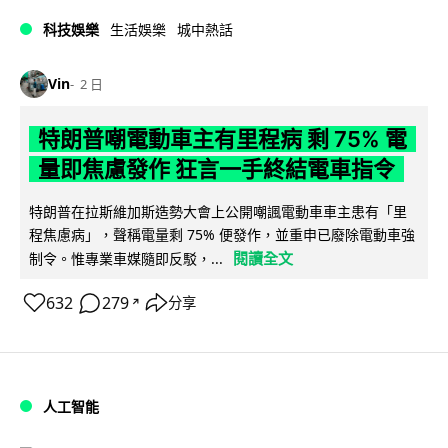
科技娛樂
生活娛樂
城中熱話
Vin
2 日
特朗普嘲電動車主有里程病 剩 75% 電
量即焦慮發作 狂言一手終結電車指令
特朗普在拉斯維加斯造勢大會上公開嘲諷電動車車主患有「里
程焦慮病」，聲稱電量剩 75% 便發作，並重申已廢除電動車強
閱讀全文
制令。惟專業車媒隨即反駁，...
632
279
分享
↗
人工智能