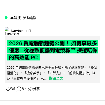
3C科技
流動電腦
Lawton
1 日
2026 買電腦新趨勢公開！ 如何享最多
優惠 從極致便攜到電競標竿 揀選啱你
的高效能 PC
2026 年的電腦選購基準已經全面升級。除了基本效能，「極致
輕量化」、「機身美學」、「AI算力」、「前瞻技術加持」以
閱讀全文
及「品質與售後服務」 已...
36
8
分享
↗