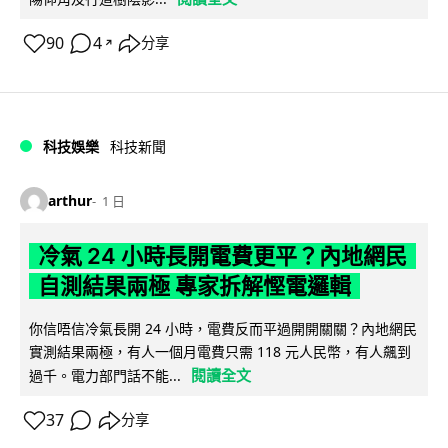
90
4
分享
↗
科技娛樂
科技新聞
arthur
1 日
冷氣 24 小時長開電費更平？內地網民
自測結果兩極 專家拆解慳電邏輯
你信唔信冷氣長開 24 小時，電費反而平過開開關關？內地網民
實測結果兩極，有人一個月電費只需 118 元人民幣，有人飆到
閱讀全文
過千。電力部門話不能...
37
分享