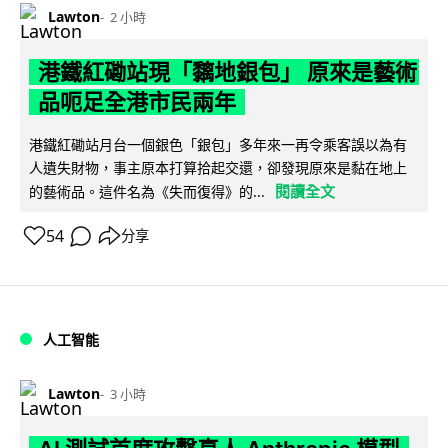
Lawton
2 小時
港鐵紅磡站現「黐地銀包」 原來是藝術
品呃足全港市民兩年
港鐵紅磡站月台一個銀色「銀包」多年來一再令乘客誤以為有
人遺失財物，事主原本打算拾起交還，卻發現原來是黏在地上
閱讀全文
的藝術品。這件名為《失而復得》的...
54
分享
人工智能
Lawton
3 小時