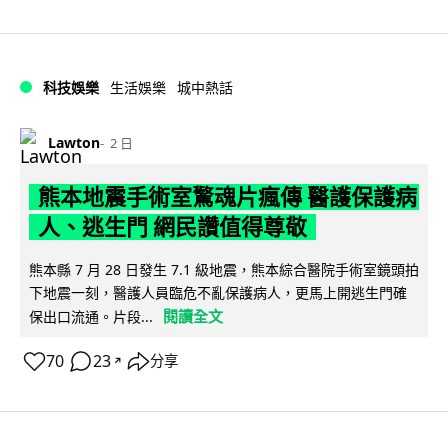
科技娛樂
生活娛樂
城中熱話
Lawton
2 日
熊本地震手術室驚魂片瘋傳 醫護保護病
人、逃生門 網民讚值得尊敬
熊本縣 7 月 28 日發生 7.1 級地震，熊本綜合醫院手術室鏡頭拍
下地震一刻，醫護人員臨危不亂保護病人，更馬上開逃生門確
閱讀全文
保出口流通。片段...
70
23
分享
↗