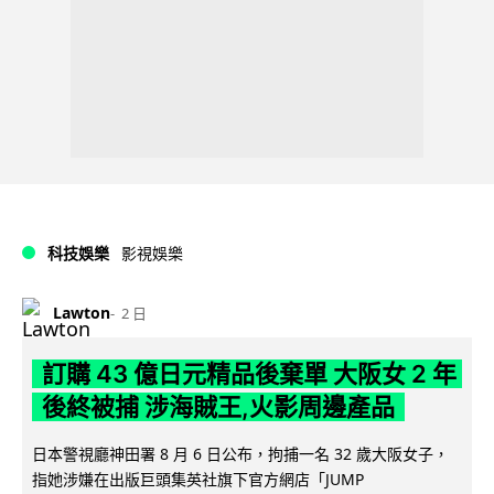
科技娛樂
影視娛樂
Lawton
2 日
訂購 43 億日元精品後棄單 大阪女 2 年
後終被捕 涉海賊王,火影周邊產品
日本警視廳神田署 8 月 6 日公布，拘捕一名 32 歲大阪女子，
指她涉嫌在出版巨頭集英社旗下官方網店「JUMP