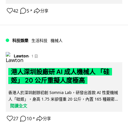
42
5
分享
↗
科技娛樂
生活科技
機械人
Lawton
1 日
港人深圳設廠研 AI 成人機械人 「硅
姬」 20 公斤重擬人度極高
香港人於深圳創辦初創 Somnia Lab，研發出首款 AI 性愛機械
人「硅姬」，身高 1.75 米卻僅重 20 公斤，內置 165 種親密...
閱讀全文
27
10
分享
↗