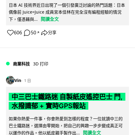
日本 AI 技術界近日出現了一個引發廣泛討論的熱門話題：日本
偶像前 Juice=Juice 成員宮本佳林在完全沒有編程經驗的情況
閱讀全文
下，僅憑藉與...
606
50
分享
↗
商業科技
3D 打印
Vin
1 日
中三巴士鐵路迷 自製紙皮遙控巴士 門,
水撥識郁 + 實時GPS報站
如果你熱愛一件事，你會熱愛到怎樣的程度？一位就讀中三的
巴士鐵路迷，選擇由零開始，把自己的興趣一步步變成真正可
閱讀全文
以運作的作品。他以紙皮親手製作出...