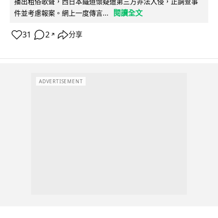
播出粗俗歌聲，西日本鐵道懷疑遭第三方非法入侵，正調查事
閱讀全文
件並考慮報案。網上一度傳言...
31
2
分享
↗
ADVERTISEMENT