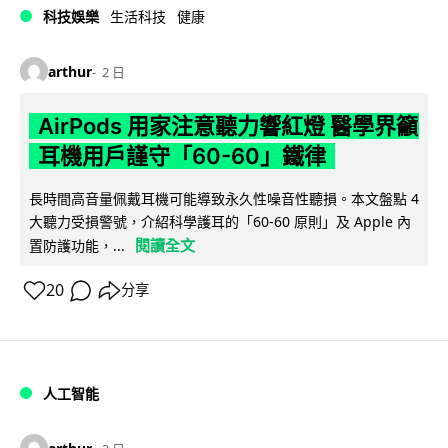
科技娛樂
生活科技
健康
arthur
2 日
AirPods 用家注意聽力響紅燈 醫學界籲
耳機用戶謹守「60-60」鐵律
長時間高音量佩戴耳機可能導致永久性噪音性聽損。本文盤點 4
大聽力受損警號，介紹科學護耳的「60-60 原則」及 Apple 內
閱讀全文
置防護功能，...
20
分享
人工智能