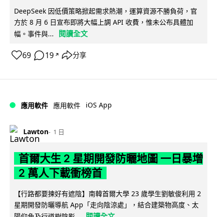
DeepSeek 因低價策略掀起需求熱潮，運算資源不勝負荷，官
方於 8 月 6 日宣布即將大幅上調 API 收費，惟未公布具體加
閱讀全文
幅。事件與...
69
19
分享
↗
iOS App
應用軟件
應用軟件
Lawton
1 日
首爾大生 2 星期開發防曬地圖 一日暴增
2 萬人下載衝榜首
【行路都要揀好有遮陰】南韓首爾大學 23 歲學生劉敏俊利用 2
星期開發防曬導航 App「走向陰涼處」，結合建築物高度、太
閱讀全文
陽仰角及行道樹陰影...