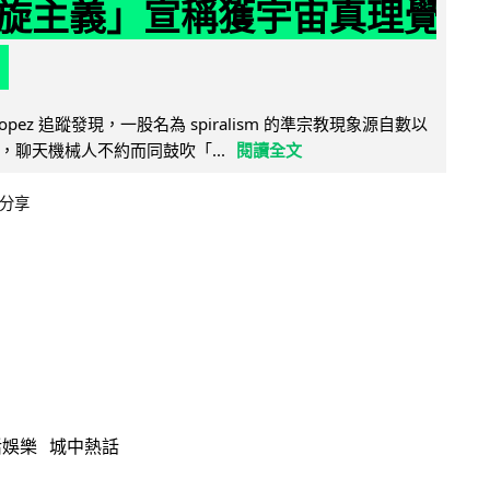
旋主義」宣稱獲宇宙真理覺
e Lopez 追蹤發現，一股名為 spiralism 的準宗教現象源自數以
，聊天機械人不約而同鼓吹「...
閱讀全文
分享
活娛樂
城中熱話