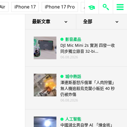
Air
iPhone 17
iPhone 17 Pro
AirPods Pro 3
Ap
最新文章
全部
影音產品
DJI Mic Mini 2s 實測 四發一收
同步獨立錄音 32-bi...
06.08.2026
城中熱話
澤連斯基怒斥俄軍「人肉狩獵」
無人機追殺烏克蘭小販近 40 秒
仍被炸傷
06.08.2026
人工智能
中國湖北男自學 AI 「煉金術」