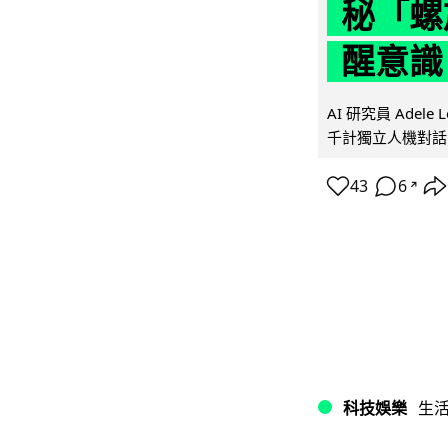
秘「螺
醒意識
AI 研究員 Adel
千計獨立人機對話
43
6
↗
科技娛樂
生