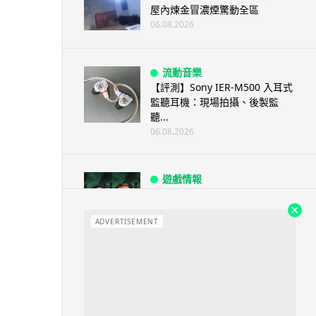
屋內煉金冒濃煙驚動全區
06.08.2026
流動音樂
【評測】Sony IER-M500 入耳式
監聽耳機：現場拍攝、後製監
聽...
06.08.2026
遊戲情報
《魔獸世界：至暗之夜》12.1
「烏拉特克的詛咒」專訪：巢穴
不為提高世...
ADVERTISEMENT
06.08.2026
遊戲情報
日本二手遊戲店減 90% 門市 業
績反增四成 “懷...