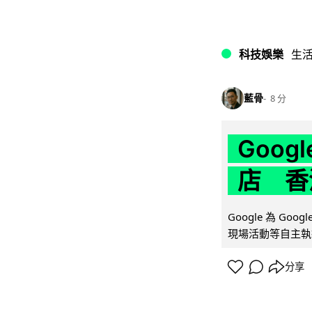
科技娛樂
生
藍骨
8 分
Goo
店 香
Google 為 Go
現場活動等自主執
分享