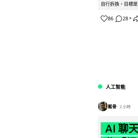
自行拆換，目標是延
86
28
↗
人工智能
藍骨
2 小時
AI 