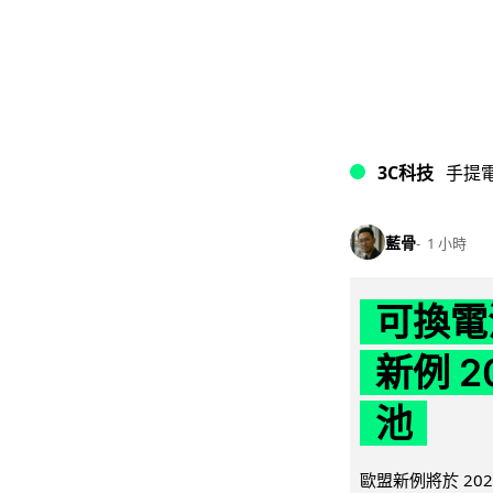
3C科技
手提
藍骨
1 小時
可換電
新例 
池
歐盟新例將於 20