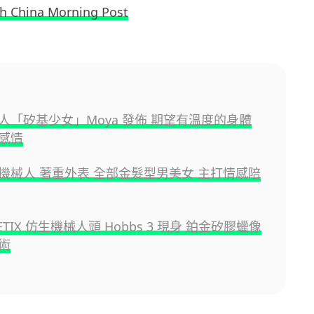
h China Morning Post
人「矽基少女」Moya 發佈 期望有溫度的身體
感情
機械人 著重外表 全部金髮型男美女 主打情感陪
ETIX 仿生機械人頭 Hobbs 3 現身 鉑金矽膠蠟像
術