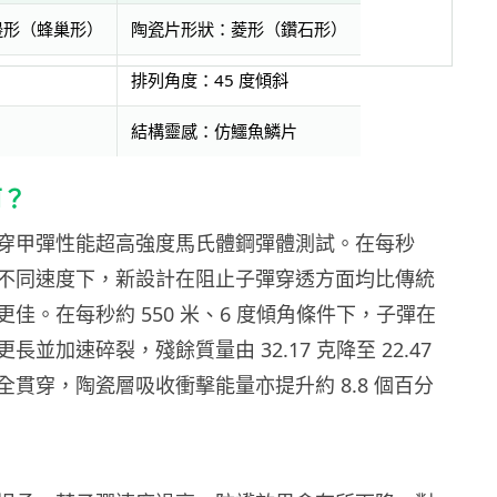
邊形（蜂巢形）
陶瓷片形狀：菱形（鑽石形）
排列角度：45 度傾斜
結構靈感：仿鱷魚鱗片
何？
穿甲彈性能超高強度馬氏體鋼彈體測試。在每秒
000 米不同速度下，新設計在阻止子彈穿透方面均比傳統
佳。在每秒約 550 米、6 度傾角條件下，子彈在
並加速碎裂，殘餘質量由 32.17 克降至 22.47
全貫穿，陶瓷層吸收衝擊能量亦提升約 8.8 個百分