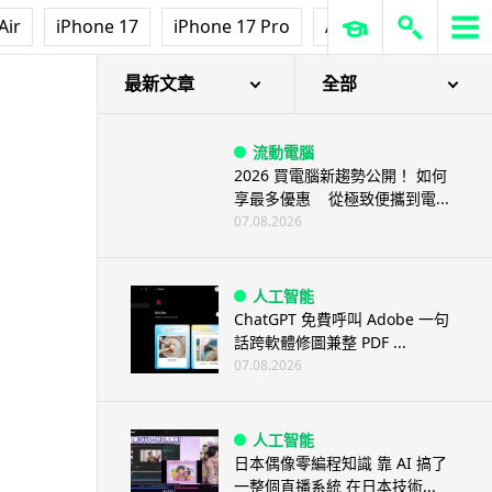
Air
iPhone 17
iPhone 17 Pro
AirPods Pro 3
Ap
最新文章
全部
流動電腦
2026 買電腦新趨勢公開！ 如何
享最多優惠 從極致便攜到電...
07.08.2026
人工智能
ChatGPT 免費呼叫 Adobe 一句
話跨軟體修圖兼整 PDF ...
07.08.2026
人工智能
日本偶像零編程知識 靠 AI 搞了
一整個直播系統 在日本技術...