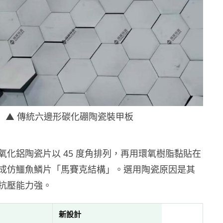
▲ 傳統六邊形碳化硼陶瓷裝甲板
氧化鋁陶瓷片以 45 度角排列，再用環氧樹脂黏貼在
成仿鱷魚鱗片「馬賽克結構」。選用陶瓷原因是其
抗壓能力強。
新設計