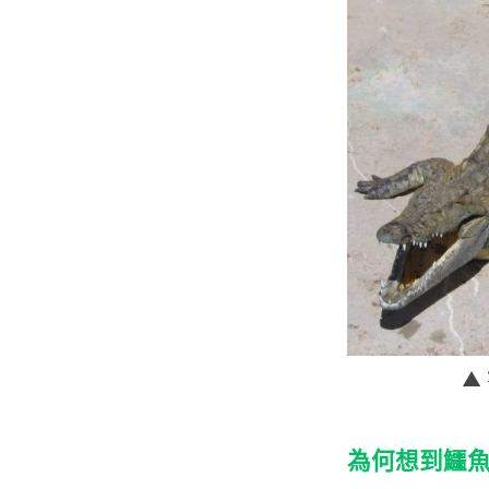
▲
為何想到鱷