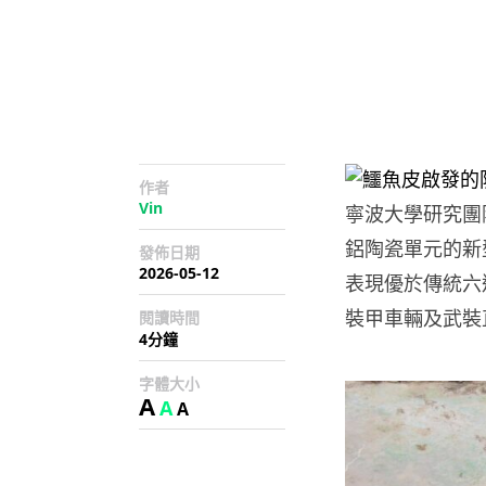
作者
Vin
寧波大學研究團
鋁陶瓷單元的新
發佈日期
2026-05-12
表現優於傳統六
裝甲車輛及武裝
閱讀時間
4分鐘
字體大小
A
A
A