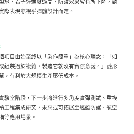
坦承，若子彈速度過高，防護效果會有所下降，對
實際表現亦視乎彈體設計而定。
鍵
個項目由始至終以「製作簡單」為核心理念：「如
或組裝過於複雜，製造它就沒有實際意義。」菱形
單，有利於大規模生產壓低成本。
實驗室階段，下一步將進行多角度實彈測試、重複
積工程集成研究，未來或可拓展至艦艇防護、航空
構等應用場景。