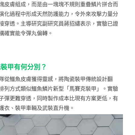
塊皮膚組成，而是由一塊塊不規則重疊鱗片拼合而
演化過程中形成天然防護能力，令外來攻擊力量分
接穿透。主導研究副研究員蔣招繡表示，實驗已證
構確實能令彈丸偏轉。
統裝甲有何分別？
隊從鱷魚皮膚獲得靈感，將陶瓷裝甲傳統設計翻
排列方式類似鱷魚鱗片新型「馬賽克裝甲」。實驗
子彈更難穿透，同時製作成本比現有方案更低，有
護衣、裝甲車輛及武裝直升機。