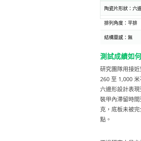
陶瓷片形狀：六
排列角度：平排
結構靈感：無
測試成績如
研究團隊用接近
260 至 1,
六邊形設計表現更
裝甲內滯留時間更長
克，底板未被完
點。