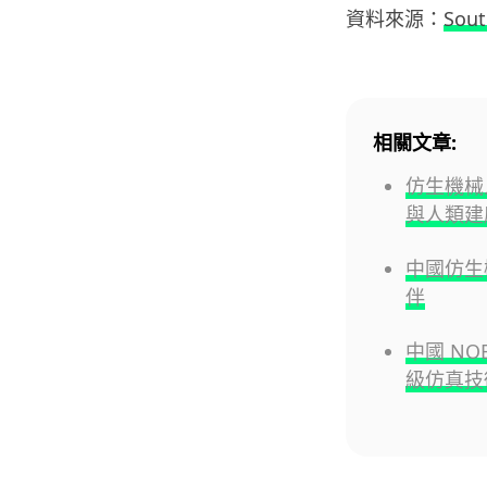
資料來源：
Sout
相關文章:
仿生機械
與人類建
中國仿生
伴
中國 NO
級仿真技