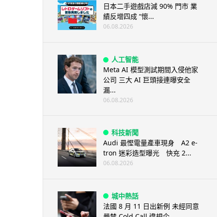
日本二手遊戲店減 90% 門市 業
績反增四成 “懷...
06.08.2026
人工智能
Meta AI 模型測試期間入侵他家
公司 三大 AI 巨頭接連曝安全
漏...
06.08.2026
科技新聞
Audi 最慳電量產車現身 A2 e-
tron 迷彩造型曝光 快充 2...
06.08.2026
城中熱話
法國 8 月 11 日出新例 未經同意
嚴禁 Cold Call 違規企...