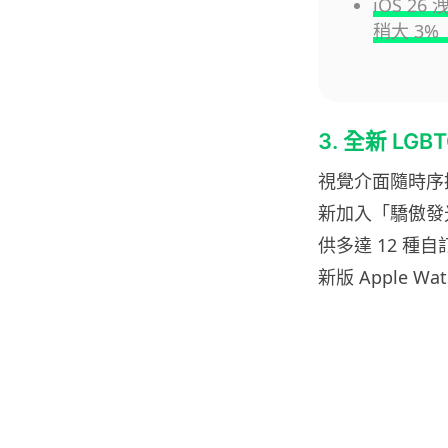
iOS 26 
稍大 3%
3. 全新 LG
視覺介面隨時序換
新加入「驕傲發
供多達 12 
新版 Apple W