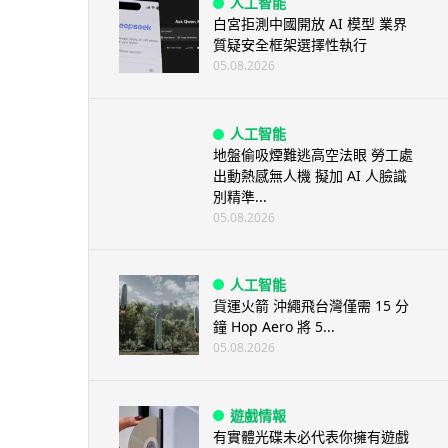
人工智能
白宮拒測中國開放 AI 模型 業界
質疑安全框架選擇性執行
05.08.2026
人工智能
地盤偷吸煙難逃高空法眼 勞工處
出動熱感無人機 擬加 AI 人臉識
別精準...
05.08.2026
人工智能
貨運火箭 沖繩飛台灣僅需 15 分
鐘 Hop Aero 將 5...
05.08.2026
遊戲情報
有實體光碟未必代表你擁有遊戲