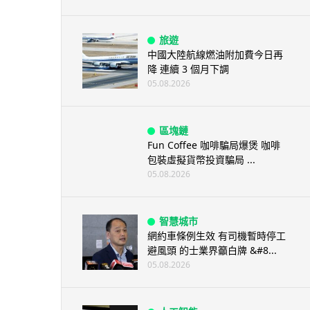
旅遊
中國大陸航線燃油附加費今日再
降 連續 3 個月下調
05.08.2026
區塊鏈
Fun Coffee 咖啡騙局爆煲 咖啡
包裝虛擬貨幣投資騙局 ...
05.08.2026
智慧城市
網約車條例生效 有司機暫時停工
避風頭 的士業界籲白牌 &#8...
05.08.2026