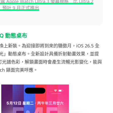
洩露 Apple Watch Ultra 3 螢幕規格 比 Ultra 2
 預計 9 月正式推出
BTQ 動態桌布
上新裝。為迎接即將到來的驕傲月，iOS 26.5 全
光」動態桌布。全新設計具備折射動畫效果，並提
種自訂光譜色彩，解鎖畫面時會產生流暢光影變化，能與
atch 錶面完美呼應。