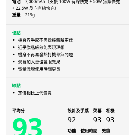
電池
7,000mAh（支援 100W 有線快充 + 50W 無線快充
+ 22.5W 反向有線快充）
重量
219g
優點
機身界手感不再操控體驗更佳
近乎旗艦級效能表現理想
機身不再易發熱打機都無問題
熒幕加入更佳護眼效果
電量激增使用時間更長
缺點
定價相比上代偏貴
平均分
設計及手感
熒幕
相機
93
92
93
93
功能
使用時間
效能