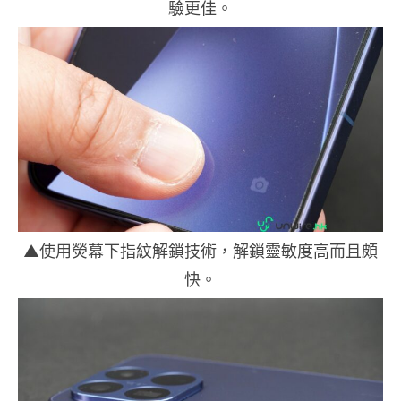
驗更佳。
▲使用熒幕下指紋解鎖技術，解鎖靈敏度高而且頗
快。