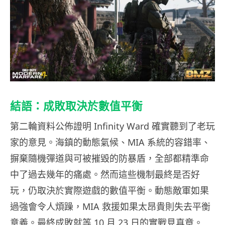
結語：成敗取決於數值平衡
第二輪資料公佈證明 Infinity Ward 確實聽到了老玩
家的意見。海鎮的動態氣候、MIA 系統的容錯率、
摒棄隨機彈道與可被摧毀的防暴盾，全部都精準命
中了過去幾年的痛處。然而這些機制最終是否好
玩，仍取決於實際遊戲的數值平衡。動態敵軍如果
過強會令人煩躁，MIA 救援如果太昂貴則失去平衡
意義。最終成敗就等 10 月 23 日的實戰見真章。