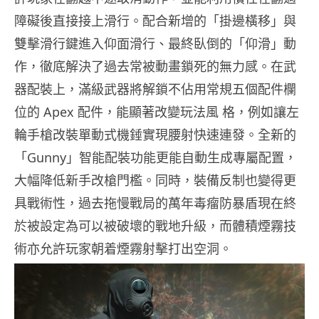
障礙後直接接上滑行。配合新增的「掛邊橫移」與
雙擊滑行鍵進入仰面滑行、最終臥倒的「仰滑」動
作，徹底解決了過去常被動畫鎖死的無力感。在武
器配裝上，滿級武器將解鎖不佔用常規五個配件欄
位的 Apex 配件，能顯著改變玩法風 格，例如讓左
輪手槍改裝單動式機錘實現腰射快速連發。全新的
「Gunny」智能配裝功能更能自動生成專屬配置，
大幅降低新手改槍門檻。同時，裝備反制也變得更
具戰術性，過去拖慢戰局的萬年毒瘤防暴盾現在終
於被設定為可以被破壞的戰地升級，而體積煙霧技
術亦允許玩家朝着煙霧射擊打出空洞。