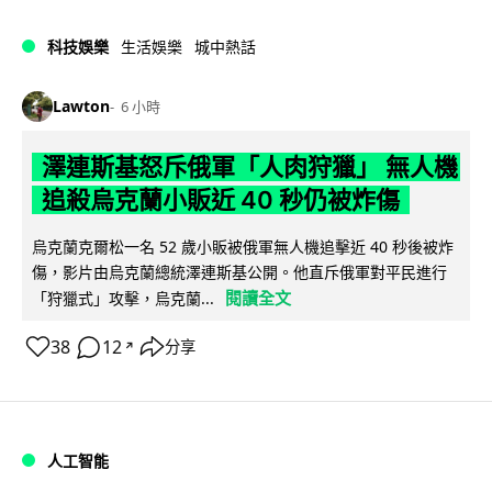
科技娛樂
生活娛樂
城中熱話
Lawton
6 小時
澤連斯基怒斥俄軍「人肉狩獵」 無人機
追殺烏克蘭小販近 40 秒仍被炸傷
烏克蘭克爾松一名 52 歲小販被俄軍無人機追擊近 40 秒後被炸
傷，影片由烏克蘭總統澤連斯基公開。他直斥俄軍對平民進行
閱讀全文
「狩獵式」攻擊，烏克蘭...
38
12
分享
↗
人工智能