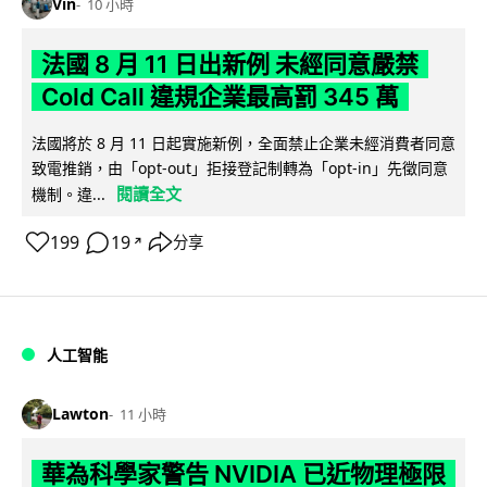
Vin
10 小時
法國 8 月 11 日出新例 未經同意嚴禁
Cold Call 違規企業最高罰 345 萬
法國將於 8 月 11 日起實施新例，全面禁止企業未經消費者同意
致電推銷，由「opt-out」拒接登記制轉為「opt-in」先徵同意
閱讀全文
機制。違...
199
19
分享
↗
人工智能
Lawton
11 小時
華為科學家警告 NVIDIA 已近物理極限