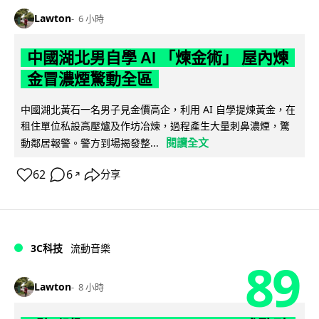
Lawton
6 小時
中國湖北男自學 AI 「煉金術」 屋內煉
金冒濃煙驚動全區
中國湖北黃石一名男子見金價高企，利用 AI 自學提煉黃金，在
租住單位私設高壓爐及作坊冶煉，過程產生大量刺鼻濃煙，驚
閱讀全文
動鄰居報警。警方到場揭發整...
62
6
分享
↗
3C科技
流動音樂
89
Lawton
8 小時