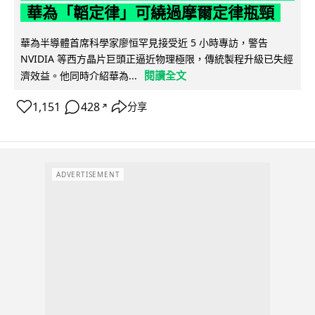
華為「韜定律」可繞過摩爾定律瓶頸
華為半導體首席科學家廖恒罕見接受近 5 小時專訪，警告
NVIDIA 等西方晶片巨頭正逼近物理極限，傳統製程升級已失經
閱讀全文
濟效益。他同時介紹華為...
1,151
428
分享
↗
ADVERTISEMENT