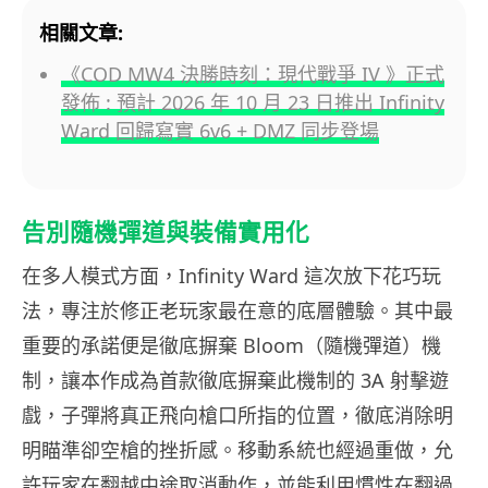
相關文章:
《COD MW4 決勝時刻：現代戰爭 IV 》正式
發佈 : 預計 2026 年 10 月 23 日推出 Infinity
Ward 回歸寫實 6v6 + DMZ 同步登場
告別隨機彈道與裝備實用化
在多人模式方面，Infinity Ward 這次放下花巧玩
法，專注於修正老玩家最在意的底層體驗。其中最
重要的承諾便是徹底摒棄 Bloom（隨機彈道）機
制，讓本作成為首款徹底摒棄此機制的 3A 射擊遊
戲，子彈將真正飛向槍口所指的位置，徹底消除明
明瞄準卻空槍的挫折感。移動系統也經過重做，允
許玩家在翻越中途取消動作，並能利用慣性在翻過