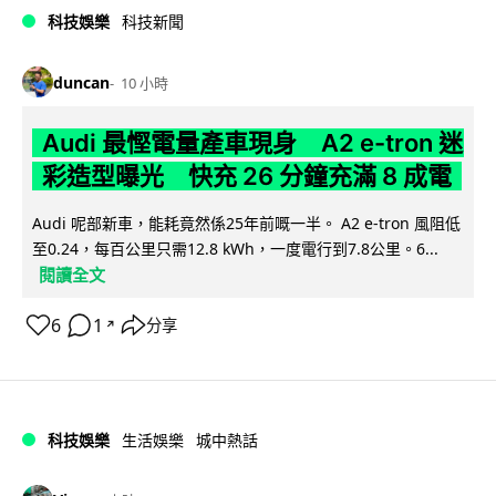
科技娛樂
科技新聞
duncan
10 小時
Audi 最慳電量產車現身 A2 e-tron 迷
彩造型曝光 快充 26 分鐘充滿 8 成電
Audi 呢部新車，能耗竟然係25年前嘅一半。 A2 e-tron 風阻低
至0.24，每百公里只需12.8 kWh，一度電行到7.8公里。6...
閱讀全文
6
1
分享
↗
科技娛樂
生活娛樂
城中熱話