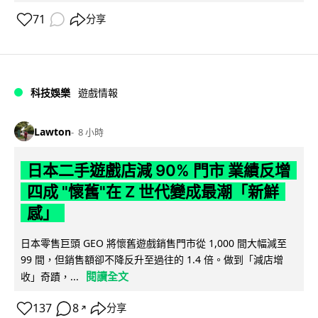
71
分享
科技娛樂
遊戲情報
Lawton
8 小時
日本二手遊戲店減 90% 門市 業績反增
四成 "懷舊"在 Z 世代變成最潮「新鮮
感」
日本零售巨頭 GEO 將懷舊遊戲銷售門市從 1,000 間大幅減至
99 間，但銷售額卻不降反升至過往的 1.4 倍。做到「減店增
閱讀全文
收」奇蹟，...
137
8
分享
↗