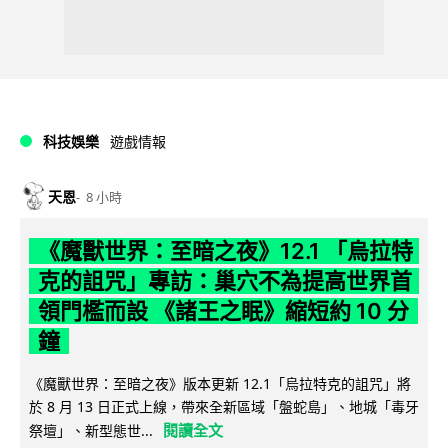
科技娛樂
遊戲情報
天恩
8 小時
《魔獸世界：至暗之夜》12.1 「烏拉特
克的詛咒」專訪：巢穴不為提高世界首
領門檻而設 《諸王之眠》縮短約 10 分
鐘
《魔獸世界：至暗之夜》版本更新 12.1「烏拉特克的詛咒」將
於 8 月 13 日正式上線，帶來全新區域「盤蛇島」、地城「毒牙
閱讀全文
祭壇」、新型態世...