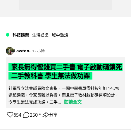
科技娛樂
生活娛樂
城中熱話
Lawton
12 小時
家長無得慳錢買二手書 電子啟動碼鎖死
二手教科書 學生無法做功課
社福界立法會議員陳文宜指，一間中學書單價錢按年加 14.7%
遠超通漲，令家長難以負擔。而且電子教材啟動碼這項設計，
閱讀全文
令學生無法完成功課，二手...
654
250
分享
↗