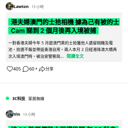
Lawton
13 小時
港夫婦澳門的士拾相機 據為己有被的士
Cam 睇到 2 個月後再入境被捕
一對香港夫婦今年 5 月遊澳門乘的士拾獲他人遺留相機及電
池，拾遺不報並帶返香港自用。兩人本月 2 日經港珠澳大橋再
閱讀全文
次入境澳門時，被治安警察局...
405
60
分享
↗
3C科技
家居無線
Vin
13 小時