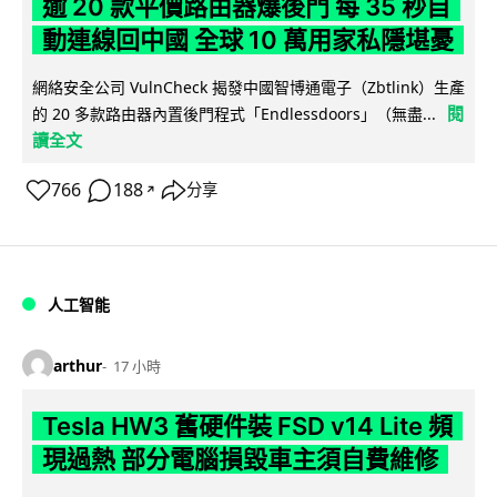
逾 20 款平價路由器爆後門 每 35 秒自
動連線回中國 全球 10 萬用家私隱堪憂
網絡安全公司 VulnCheck 揭發中國智博通電子（Zbtlink）生產
閱
的 20 多款路由器內置後門程式「Endlessdoors」（無盡...
讀全文
766
188
分享
↗
人工智能
arthur
17 小時
Tesla HW3 舊硬件裝 FSD v14 Lite 頻
現過熱 部分電腦損毀車主須自費維修