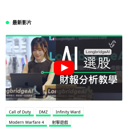
最新影片
Call of Duty
DMZ
Infinity Ward
Modern Warfare 4
射擊遊戲