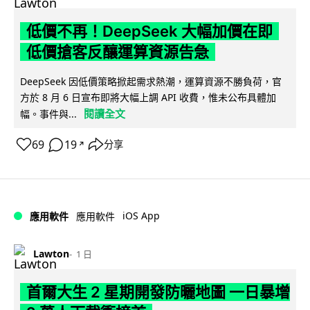
低價不再！DeepSeek 大幅加價在即
低價搶客反釀運算資源告急
DeepSeek 因低價策略掀起需求熱潮，運算資源不勝負荷，官
方於 8 月 6 日宣布即將大幅上調 API 收費，惟未公布具體加
閱讀全文
幅。事件與...
69
19
分享
↗
iOS App
應用軟件
應用軟件
Lawton
1 日
首爾大生 2 星期開發防曬地圖 一日暴增