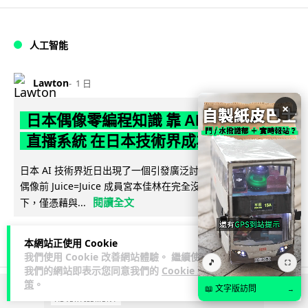
人工智能
Lawton
1 日
×
日本偶像零編程知識 靠 AI 搞了一整個
直播系統 在日本技術界成為話題
日本 AI 技術界近日出現了一個引發廣泛討論的熱門話題：日本
偶像前 Juice=Juice 成員宮本佳林在完全沒有編程經驗的情況
閱讀全文
下，僅憑藉與...
604
50
分享
↗
本網站正使用 Cookie
我們使用 Cookie 改善網站體驗。 繼續使用
🎵
⛶
我們的網站即表示您同意我們的
Cookie 政
策
。
📖 文字版訪問
→
ADVERTISEMENT