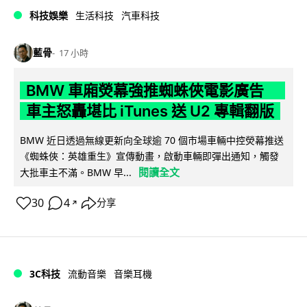
科技娛樂
生活科技
汽車科技
藍骨
17 小時
BMW 車廂熒幕強推蜘蛛俠電影廣告
車主怒轟堪比 iTunes 送 U2 專輯翻版
BMW 近日透過無線更新向全球逾 70 個市場車輛中控熒幕推送
《蜘蛛俠：英雄重生》宣傳動畫，啟動車輛即彈出通知，觸發
閱讀全文
大批車主不滿。BMW 早...
30
4
分享
↗
3C科技
流動音樂
音樂耳機