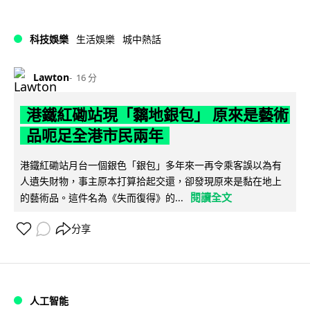
科技娛樂
生活娛樂
城中熱話
Lawton
16 分
港鐵紅磡站現「黐地銀包」 原來是藝術
品呃足全港市民兩年
港鐵紅磡站月台一個銀色「銀包」多年來一再令乘客誤以為有
人遺失財物，事主原本打算拾起交還，卻發現原來是黏在地上
閱讀全文
的藝術品。這件名為《失而復得》的...
分享
人工智能