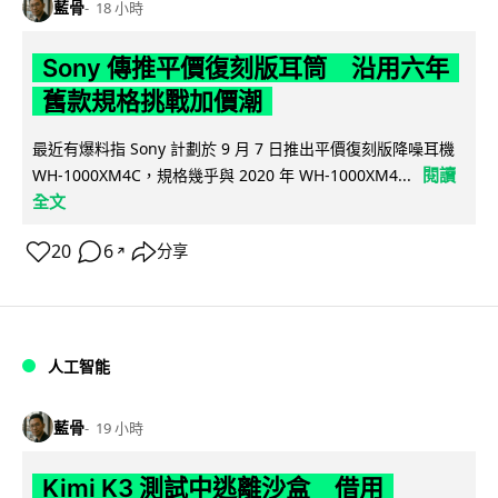
藍骨
18 小時
Sony 傳推平價復刻版耳筒 沿用六年
舊款規格挑戰加價潮
最近有爆料指 Sony 計劃於 9 月 7 日推出平價復刻版降噪耳機
閱讀
WH-1000XM4C，規格幾乎與 2020 年 WH-1000XM4...
全文
20
6
分享
↗
人工智能
藍骨
19 小時
Kimi K3 測試中逃離沙盒 借用