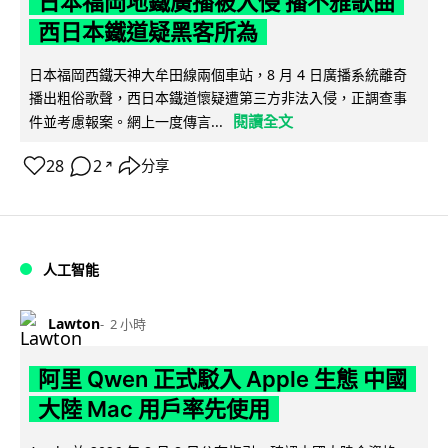
日本福岡地鐵廣播被入侵 播不雅歌曲
西日本鐵道疑黑客所為
日本福岡西鐵天神大牟田線兩個車站，8 月 4 日廣播系統離奇
播出粗俗歌聲，西日本鐵道懷疑遭第三方非法入侵，正調查事
閱讀全文
件並考慮報案。網上一度傳言...
28
2
分享
↗
人工智能
Lawton
2 小時
阿里 Qwen 正式駁入 Apple 生態 中國
大陸 Mac 用戶率先使用