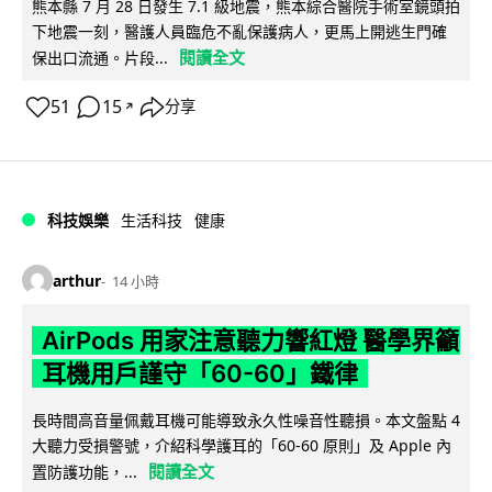
熊本縣 7 月 28 日發生 7.1 級地震，熊本綜合醫院手術室鏡頭拍
下地震一刻，醫護人員臨危不亂保護病人，更馬上開逃生門確
閱讀全文
保出口流通。片段...
51
15
分享
↗
科技娛樂
生活科技
健康
arthur
14 小時
AirPods 用家注意聽力響紅燈 醫學界籲
耳機用戶謹守「60-60」鐵律
長時間高音量佩戴耳機可能導致永久性噪音性聽損。本文盤點 4
大聽力受損警號，介紹科學護耳的「60-60 原則」及 Apple 內
閱讀全文
置防護功能，...