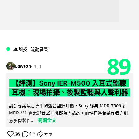
3C科技
流動音樂
89
Lawton
1 日
【評測】Sony IER-M500 入耳式監聽
耳機：現場拍攝、後製監聽與人聲利器
談到專業混音專用的聲音監聽耳機，Sony 經典 MDR-7506 到
MDR-M1 專業錄音室耳機都為人熟悉。而現在舞台製作者與創
閱讀全文
意影像製作...
36
4
分享
↗