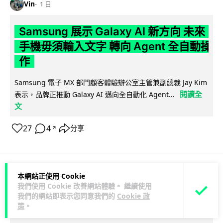
Vin
1 日
Samsung 展示 Galaxy AI 新方向 未來
手機毋須輸入文字 轉向 Agent 全自動操
作
Samsung 電子 MX 部門顧客體驗辦公室主管兼副總裁 Jay Kim
閱讀全
表示，品牌正推動 Galaxy AI 邁向全自動化 Agent...
文
27
4
分享
↗
本網站正使用 Cookie
科技娛樂
生活娛樂
城中熱話
我們使用 Cookie 改善網站體驗。 繼續使用
我們的網站即表示您同意我們的
Cookie 政
策
。
Lawton
1 日