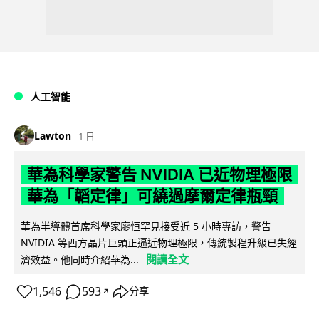
人工智能
Lawton
1 日
華為科學家警告 NVIDIA 已近物理極限
華為「韜定律」可繞過摩爾定律瓶頸
華為半導體首席科學家廖恒罕見接受近 5 小時專訪，警告
NVIDIA 等西方晶片巨頭正逼近物理極限，傳統製程升級已失經
閱讀全文
濟效益。他同時介紹華為...
1,546
593
分享
↗