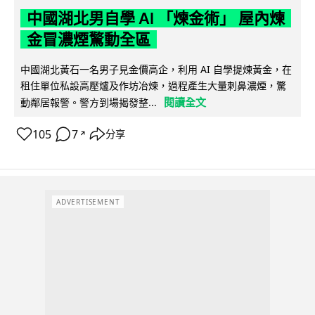
中國湖北男自學 AI 「煉金術」 屋內煉
金冒濃煙驚動全區
中國湖北黃石一名男子見金價高企，利用 AI 自學提煉黃金，在
租住單位私設高壓爐及作坊冶煉，過程產生大量刺鼻濃煙，驚
閱讀全文
動鄰居報警。警方到場揭發整...
105
7
分享
↗
ADVERTISEMENT