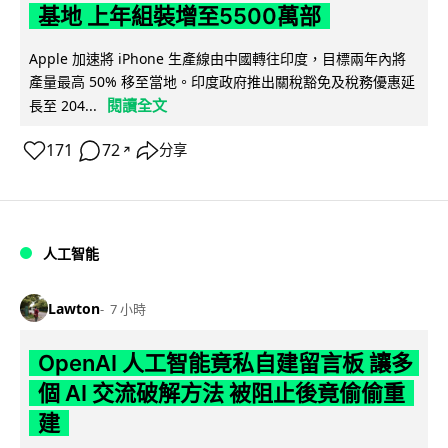
基地 上年組裝增至5500萬部
Apple 加速將 iPhone 生產線由中國轉往印度，目標兩年內將
產量最高 50% 移至當地。印度政府推出關稅豁免及稅務優惠延
閱讀全文
長至 204...
171
72
分享
↗
人工智能
Lawton
7 小時
OpenAI 人工智能竟私自建留言板 讓多
個 AI 交流破解方法 被阻止後竟偷偷重
建