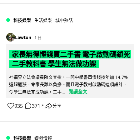
科技娛樂
生活娛樂
城中熱話
Lawton
1 日
家長無得慳錢買二手書 電子啟動碼鎖死
二手教科書 學生無法做功課
社福界立法會議員陳文宜指，一間中學書單價錢按年加 14.7%
遠超通漲，令家長難以負擔。而且電子教材啟動碼這項設計，
閱讀全文
令學生無法完成功課，二手...
935
371
分享
↗
科技娛樂
遊戲情報