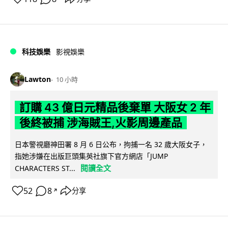
科技娛樂
影視娛樂
Lawton
10 小時
訂購 43 億日元精品後棄單 大阪女 2 年
後終被捕 涉海賊王,火影周邊產品
日本警視廳神田署 8 月 6 日公布，拘捕一名 32 歲大阪女子，
指她涉嫌在出版巨頭集英社旗下官方網店「JUMP
閱讀全文
CHARACTERS ST...
52
8
分享
↗