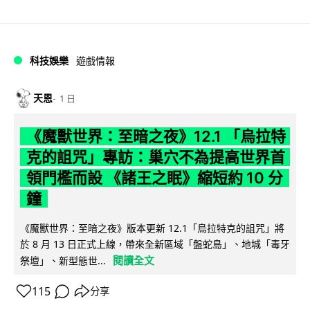
科技娛樂
遊戲情報
天恩
1 日
《魔獸世界：至暗之夜》12.1 「烏拉特
克的詛咒」專訪：巢穴不為提高世界首
領門檻而設 《諸王之眠》縮短約 10 分
鐘
《魔獸世界：至暗之夜》版本更新 12.1「烏拉特克的詛咒」將
於 8 月 13 日正式上線，帶來全新區域「盤蛇島」、地城「毒牙
閱讀全文
祭壇」、新型態世...
115
分享