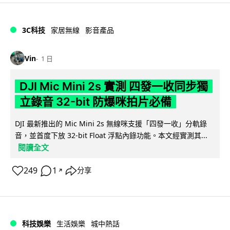
3C科技
家居無線
影音產品
Vin
1 日
DJI Mic Mini 2s 實測 四發一收同步獨
立錄音 32-bit 防爆咪拍片必備
DJI 最新推出的 Mic Mini 2s 無線咪支援「四發一收」分軌錄
音，並首度下放 32-bit Float 浮點內錄功能。本文經實測其...
閱讀全文
249
1
分享
↗
科技娛樂
生活娛樂
城中熱話