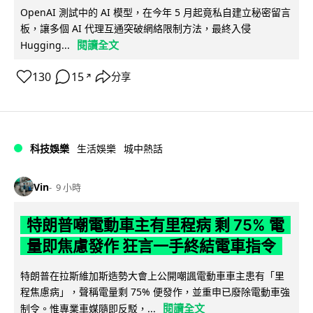
OpenAI 測試中的 AI 模型，在今年 5 月起竟私自建立秘密留言
板，讓多個 AI 代理互通突破網絡限制方法，最終入侵
閱讀全文
Hugging...
130
15
分享
↗
科技娛樂
生活娛樂
城中熱話
Vin
9 小時
特朗普嘲電動車主有里程病 剩 75% 電
量即焦慮發作 狂言一手終結電車指令
特朗普在拉斯維加斯造勢大會上公開嘲諷電動車車主患有「里
程焦慮病」，聲稱電量剩 75% 便發作，並重申已廢除電動車強
閱讀全文
制令。惟專業車媒隨即反駁，...