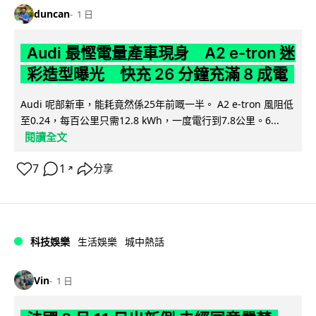
duncan
1 日
Audi 最慳電量產車現身 A2 e-tron 迷
彩造型曝光 快充 26 分鐘充滿 8 成電
Audi 呢部新車，能耗竟然係25年前嘅一半。 A2 e-tron 風阻低
至0.24，每百公里只需12.8 kWh，一度電行到7.8公里。6...
閱讀全文
7
1
分享
↗
科技娛樂
生活娛樂
城中熱話
Vin
1 日