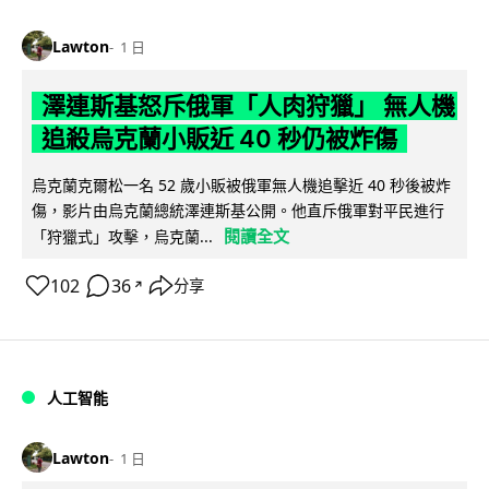
Lawton
1 日
澤連斯基怒斥俄軍「人肉狩獵」 無人機
追殺烏克蘭小販近 40 秒仍被炸傷
烏克蘭克爾松一名 52 歲小販被俄軍無人機追擊近 40 秒後被炸
傷，影片由烏克蘭總統澤連斯基公開。他直斥俄軍對平民進行
閱讀全文
「狩獵式」攻擊，烏克蘭...
102
36
分享
↗
人工智能
Lawton
1 日