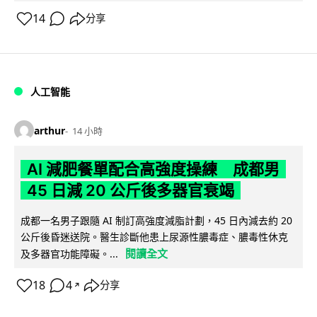
14
分享
人工智能
arthur
14 小時
AI 減肥餐單配合高強度操練 成都男
45 日減 20 公斤後多器官衰竭
成都一名男子跟隨 AI 制訂高強度減脂計劃，45 日內減去約 20
公斤後昏迷送院。醫生診斷他患上尿源性膿毒症、膿毒性休克
閱讀全文
及多器官功能障礙。...
18
4
分享
↗