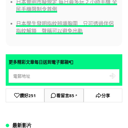
日本豐明市擬規定 每日最多玩 2 小時手機 全
民手機限制令首例
日本學生發明指紋辨識胸圍 只可透過伴侶
指紋解鎖 聲稱可以避免出軌
📮
更多精彩文章每日送到電子郵箱
讚好
251
看留言
85
分享
↗
最新影片