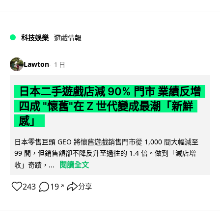
科技娛樂
遊戲情報
Lawton
1 日
日本二手遊戲店減 90% 門市 業績反增
四成 "懷舊"在 Z 世代變成最潮「新鮮
感」
日本零售巨頭 GEO 將懷舊遊戲銷售門市從 1,000 間大幅減至
99 間，但銷售額卻不降反升至過往的 1.4 倍。做到「減店增
閱讀全文
收」奇蹟，...
243
19
分享
↗