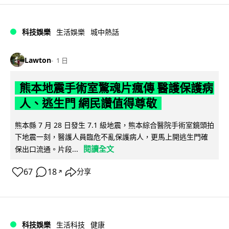
科技娛樂
生活娛樂
城中熱話
Lawton
1 日
熊本地震手術室驚魂片瘋傳 醫護保護病
人、逃生門 網民讚值得尊敬
熊本縣 7 月 28 日發生 7.1 級地震，熊本綜合醫院手術室鏡頭拍
下地震一刻，醫護人員臨危不亂保護病人，更馬上開逃生門確
閱讀全文
保出口流通。片段...
67
18
分享
↗
科技娛樂
生活科技
健康