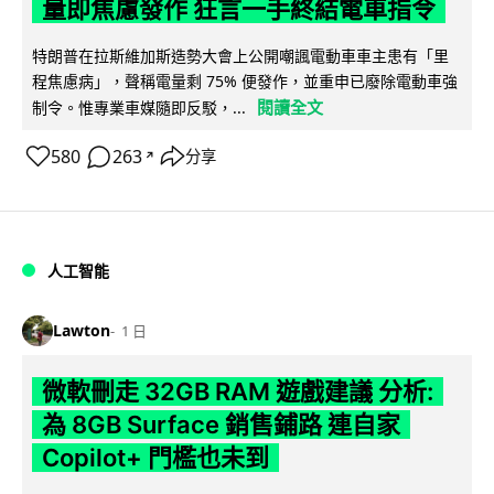
量即焦慮發作 狂言一手終結電車指令
特朗普在拉斯維加斯造勢大會上公開嘲諷電動車車主患有「里
程焦慮病」，聲稱電量剩 75% 便發作，並重申已廢除電動車強
閱讀全文
制令。惟專業車媒隨即反駁，...
580
263
分享
↗
人工智能
Lawton
1 日
微軟刪走 32GB RAM 遊戲建議 分析:
為 8GB Surface 銷售鋪路 連自家
Copilot+ 門檻也未到