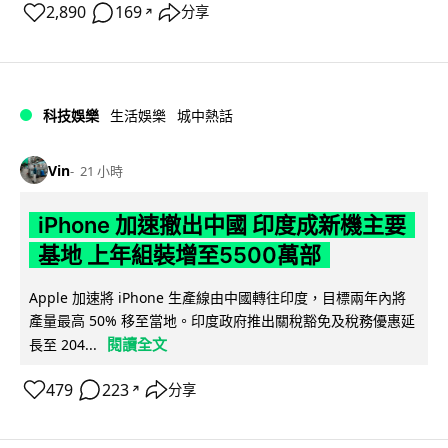
2,890
169
分享
↗
科技娛樂
生活娛樂
城中熱話
Vin
21 小時
iPhone 加速撤出中國 印度成新機主要
基地 上年組裝增至5500萬部
Apple 加速將 iPhone 生產線由中國轉往印度，目標兩年內將
產量最高 50% 移至當地。印度政府推出關稅豁免及稅務優惠延
閱讀全文
長至 204...
479
223
分享
↗