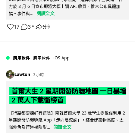
方於 8 月 6 日宣布即將大幅上調 API 收費，惟未公布具體加
閱讀全文
幅。事件與...
17
3
分享
↗
iOS App
應用軟件
應用軟件
Lawton
3 小時
首爾大生 2 星期開發防曬地圖 一日暴增
2 萬人下載衝榜首
【行路都要揀好有遮陰】南韓首爾大學 23 歲學生劉敏俊利用 2
星期開發防曬導航 App「走向陰涼處」，結合建築物高度、太
閱讀全文
陽仰角及行道樹陰影...