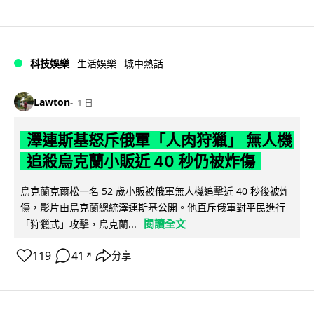
科技娛樂
生活娛樂
城中熱話
Lawton
1 日
澤連斯基怒斥俄軍「人肉狩獵」 無人機
追殺烏克蘭小販近 40 秒仍被炸傷
烏克蘭克爾松一名 52 歲小販被俄軍無人機追擊近 40 秒後被炸
傷，影片由烏克蘭總統澤連斯基公開。他直斥俄軍對平民進行
閱讀全文
「狩獵式」攻擊，烏克蘭...
119
41
分享
↗