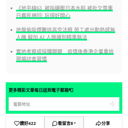
《地平線6》被指碾壓日本水稻 被批欠尊重
日農民神回: 玩得好開心
地盤偷吸煙難逃高空法眼 勞工處出動熱感無
人機 擬加 AI 人臉識別精準執法
實地考察成採購關鍵 疫情後香港企業重拾
現場訪查習慣
📮
更多精彩文章每日送到電子郵箱
讚好
422
看留言
8
分享
↗