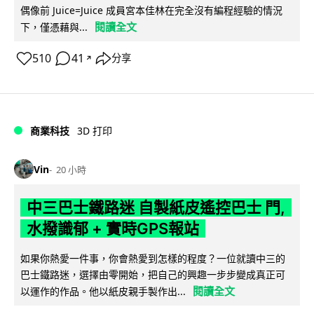
偶像前 Juice=Juice 成員宮本佳林在完全沒有編程經驗的情況
閱讀全文
下，僅憑藉與...
510
41
分享
↗
商業科技
3D 打印
Vin
20 小時
中三巴士鐵路迷 自製紙皮遙控巴士 門,
水撥識郁 + 實時GPS報站
如果你熱愛一件事，你會熱愛到怎樣的程度？一位就讀中三的
巴士鐵路迷，選擇由零開始，把自己的興趣一步步變成真正可
閱讀全文
以運作的作品。他以紙皮親手製作出...