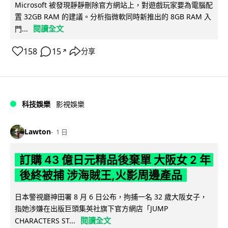
Microsoft 被發現靜靜刪除官方網站上，對遊戲玩家要為電腦配
置 32GB RAM 的建議。分析指微軟同時新推出的 8GB RAM 入
閱讀全文
門...
158
15
分享
↗
科技娛樂
影視娛樂
Lawton
1 日
訂購 43 億日元精品後棄單 大阪女 2 年
後終被捕 涉海賊王,火影周邊產品
日本警視廳神田署 8 月 6 日公布，拘捕一名 32 歲大阪女子，
指她涉嫌在出版巨頭集英社旗下官方網店「JUMP
閱讀全文
CHARACTERS ST...