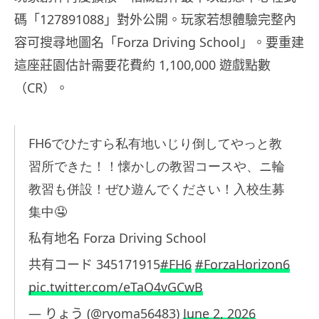
碼「127891088」對外公開。玩家若想體驗完整內
容可搜尋地圖名「Forza Driving School」。要重建
這座莊園估計需要花費約 1,100,000 遊戲點數
（CR）。
FH6でひたすら私有地いじり倒してやっと教
習所できた！！懐かしの教習コースや、ニ輪
教習も併設！ぜひ遊んでください！入校生募
集中🤤
私有地名 Forza Driving School
共有コード 345171915
#FH6
#ForzaHorizon6
pic.twitter.com/eTaO4vGCwB
— りょう (@ryoma56483)
June 2, 2026