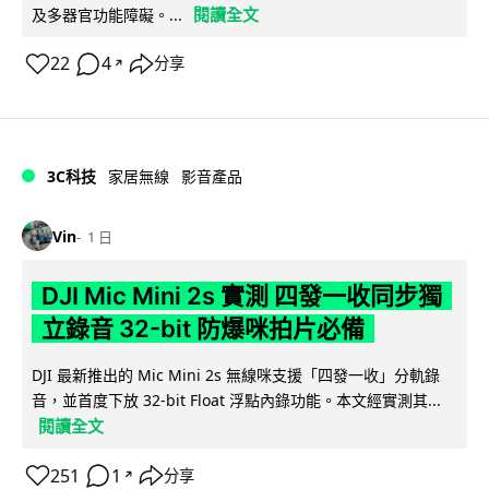
閱讀全文
及多器官功能障礙。...
22
4
分享
↗
3C科技
家居無線
影音產品
Vin
1 日
DJI Mic Mini 2s 實測 四發一收同步獨
立錄音 32-bit 防爆咪拍片必備
DJI 最新推出的 Mic Mini 2s 無線咪支援「四發一收」分軌錄
音，並首度下放 32-bit Float 浮點內錄功能。本文經實測其...
閱讀全文
251
1
分享
↗