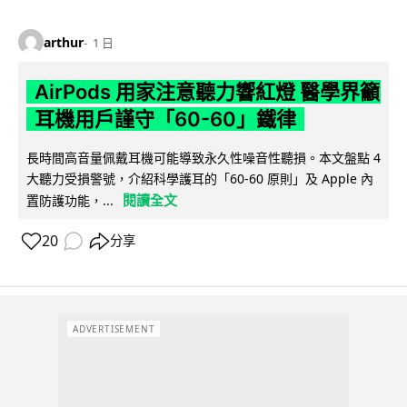
arthur
1 日
AirPods 用家注意聽力響紅燈 醫學界籲
耳機用戶謹守「60-60」鐵律
長時間高音量佩戴耳機可能導致永久性噪音性聽損。本文盤點 4
大聽力受損警號，介紹科學護耳的「60-60 原則」及 Apple 內
閱讀全文
置防護功能，...
20
分享
ADVERTISEMENT