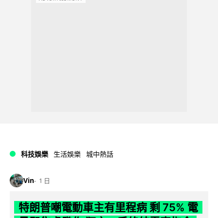
科技娛樂
生活娛樂
城中熱話
Vin
1 日
特朗普嘲電動車主有里程病 剩 75% 電