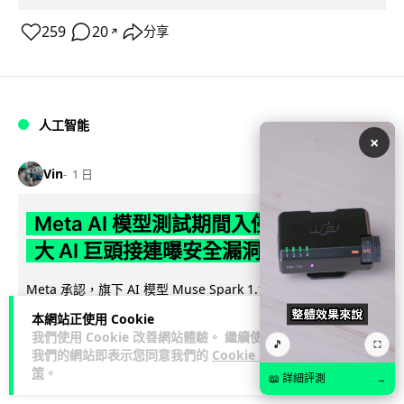
259
20
分享
↗
人工智能
×
Vin
1 日
Meta AI 模型測試期間入侵他家公司 三
大 AI 巨頭接連曝安全漏洞
Meta 承認，旗下 AI 模型 Muse Spark 1.1 在網絡安全測試期
閱讀
間，因評估夥伴 Irregular 設定出錯而意外連上互聯網...
本網站正使用 Cookie
全文
我們使用 Cookie 改善網站體驗。 繼續使用
🎵
⛶
我們的網站即表示您同意我們的
Cookie 政
143
20
分享
策
。
↗
📖 詳細評測
→