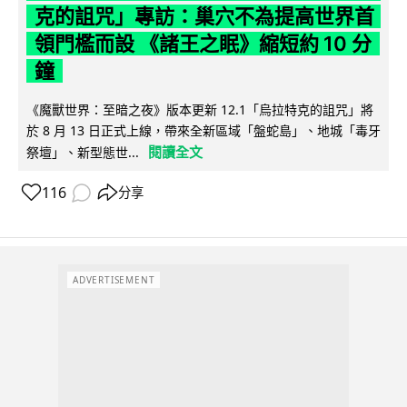
克的詛咒」專訪：巢穴不為提高世界首
領門檻而設 《諸王之眠》縮短約 10 分
鐘
《魔獸世界：至暗之夜》版本更新 12.1「烏拉特克的詛咒」將
於 8 月 13 日正式上線，帶來全新區域「盤蛇島」、地城「毒牙
閱讀全文
祭壇」、新型態世...
116
分享
ADVERTISEMENT