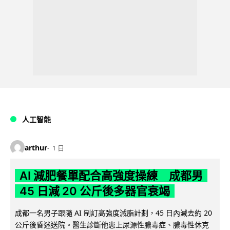
人工智能
arthur
1 日
AI 減肥餐單配合高強度操練 成都男
45 日減 20 公斤後多器官衰竭
成都一名男子跟隨 AI 制訂高強度減脂計劃，45 日內減去約 20
公斤後昏迷送院。醫生診斷他患上尿源性膿毒症、膿毒性休克