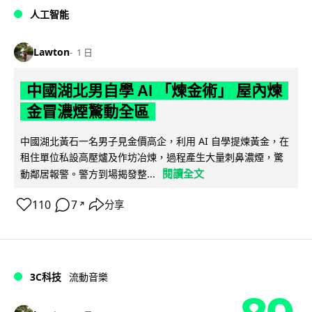
人工智能
Lawton
1 日
中國湖北男自學 AI 「煉金術」 屋內煉
金冒濃煙驚動全區
中國湖北黃石一名男子見金價高企，利用 AI 自學提煉黃金，在
租住單位私設高壓爐及作坊冶煉，過程產生大量刺鼻濃煙，驚
閱讀全文
動鄰居報警。警方到場揭發整...
110
7
分享
↗
3C科技
流動音樂