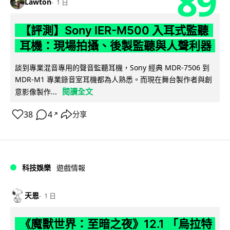
89
Lawton
1 日
【評測】Sony IER-M500 入耳式監聽
耳機：現場拍攝、後製監聽與人聲利器
談到專業混音專用的聲音監聽耳機，Sony 經典 MDR-7506 到
MDR-M1 專業錄音室耳機都為人熟悉。而現在舞台製作者與創
閱讀全文
意影像製作...
38
4
分享
↗
科技娛樂
遊戲情報
天恩
1 日
《魔獸世界：至暗之夜》12.1 「烏拉特