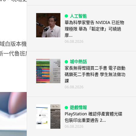
人工智能
華為科學家警告 NVIDIA 已近物
理極限 華為「韜定律」可繞過
摩...
06.08.2026
中雪域白版本機身
備新一代魯班盾
城中熱話
家長無得慳錢買二手書 電子啟動
碼鎖死二手教科書 學生無法做功
課
06.08.2026
遊戲情報
PlayStation 確認停產實體光碟
包裝印出重要通告 2...
06.08.2026