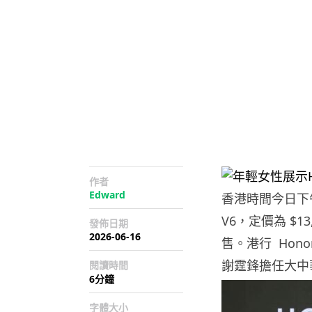
作者
Edward
香港時間今日下午
V6，定價為 $1
發佈日期
2026-06-16
售。港行 Hono
謝霆鋒擔任大中
閱讀時間
6分鐘
字體大小