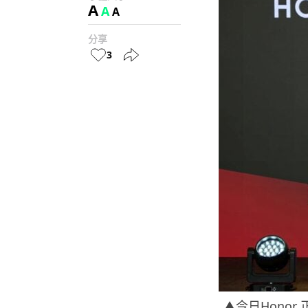
A
A
A
分享
3
▲今日Honor