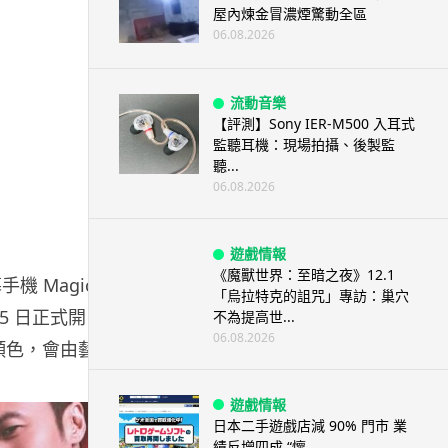
屋內煉金冒濃煙驚動全區
06.08.2026
流動音樂
【評測】Sony IER-M500 入耳式
監聽耳機：現場拍攝、後製監
聽...
06.08.2026
遊戲情報
《魔獸世界：至暗之夜》12.1
機 Magic
「烏拉特克的詛咒」專訪：巢穴
25 日正式開
不為提高世...
06.08.2026
種顏色，會由藝人
遊戲情報
日本二手遊戲店減 90% 門市 業
績反增四成 “懷...