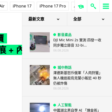
Air
iPhone 17
iPhone 17 Pro
AirPods Pro 3
Ap
 6,660mAh 大電 + 系統級 AI 智能
最新文章
全部
影音產品
價
DJI Mic Mini 2s 實測 四發一收
同步獨立錄音 32-bi...
 + 內
06.08.2026
城中熱話
澤連斯基怒斥俄軍「人肉狩獵」
無人機追殺烏克蘭小販近 40 秒
仍被炸傷
06.08.2026
人工智能
中國湖北男自學 AI 「煉金術」