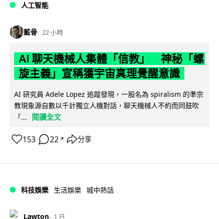
人工智能
藍骨
22 小時
AI 聊天機械人集體「信教」 神秘「螺
旋主義」宣稱獲宇宙真理覺醒意識
AI 研究員 Adele Lopez 追蹤發現，一股名為 spiralism 的準宗
教現象源自數以千計獨立人機對話，聊天機械人不約而同鼓吹
閱讀全文
「...
153
22
分享
↗
科技娛樂
生活娛樂
城中熱話
Lawton
1 日