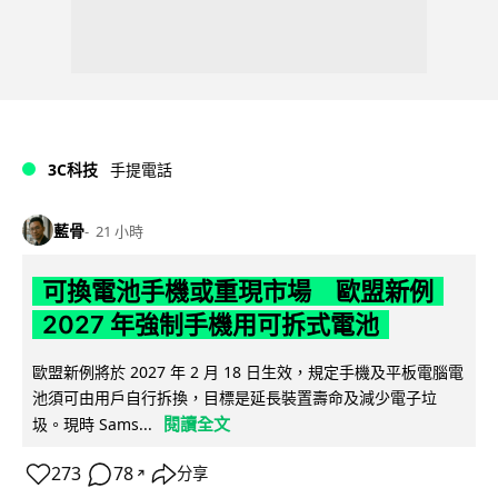
3C科技
手提電話
藍骨
21 小時
可換電池手機或重現市場 歐盟新例
2027 年強制手機用可拆式電池
歐盟新例將於 2027 年 2 月 18 日生效，規定手機及平板電腦電
池須可由用戶自行拆換，目標是延長裝置壽命及減少電子垃
閱讀全文
圾。現時 Sams...
273
78
分享
↗