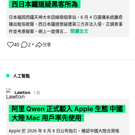
西日本鐵道疑黑客所為
日本福岡西鐵天神大牟田線兩個車站，8 月 4 日廣播系統離奇
播出粗俗歌聲，西日本鐵道懷疑遭第三方非法入侵，正調查事
閱讀全文
件並考慮報案。網上一度傳言...
40
2
分享
↗
人工智能
Lawton
1 日
阿里 Qwen 正式駁入 Apple 生態 中國
大陸 Mac 用戶率先使用
Apple 於 2026 年 8 月 8 日公布指引，確認中國大陸合資格