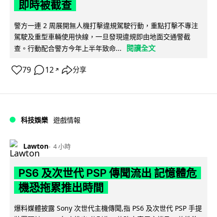
即時被截查
警方一連 2 周展開無人機打擊違規駕駛行動，重點打擊不專注
駕駛及重型車輛使用快線，一旦發現違規即由地面交通警截
閱讀全文
查。行動配合警方今年上半年致命...
79
12
分享
↗
科技娛樂
遊戲情報
Lawton
4 小時
PS6 及次世代 PSP 傳聞流出 記憶體危
機恐拖累推出時間
爆料媒體披露 Sony 次世代主機傳聞,指 PS6 及次世代 PSP 手提