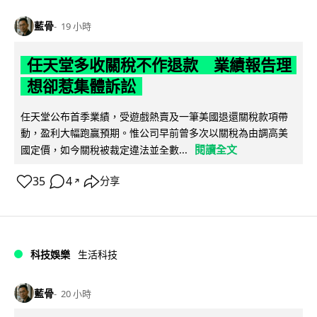
藍骨
19 小時
任天堂多收關稅不作退款 業績報告理
想卻惹集體訴訟
任天堂公布首季業績，受遊戲熱賣及一筆美國退還關稅款項帶
動，盈利大幅跑贏預期。惟公司早前曾多次以關稅為由調高美
閱讀全文
國定價，如今關稅被裁定違法並全數...
35
4
分享
↗
科技娛樂
生活科技
藍骨
20 小時