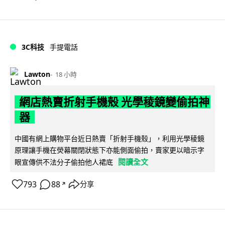
3C科技
手提電話
Lawton
18 小時
網店熱賣折射手機殼 光學稜鏡變偷拍神
器
中國有網上購物平台近日熱賣「折射手機殼」，利用光學稜鏡
原理讓手機在熒幕關閉狀態下亦能側面偷拍，賣家更以暗示字
閱讀全文
眼宣傳供不法分子偷拍他人裙底
793
88
分享
↗