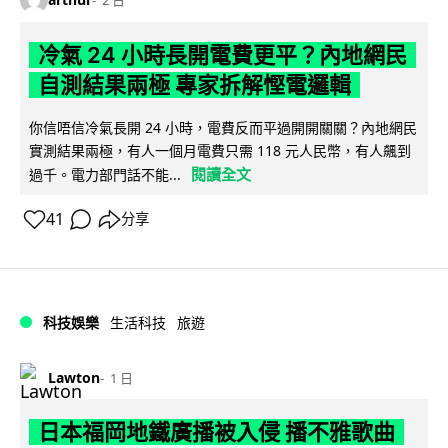
2 日
冷氣 24 小時長開電費更平？內地網民
自測結果兩極 專家拆解慳電邏輯
你信唔信冷氣長開 24 小時，電費反而平過開開關關？內地網民
實測結果兩極，有人一個月電費只需 118 元人民幣，有人飆到
閱讀全文
過千。電力部門話不能...
41
分享
科技娛樂
生活科技
旅遊
Lawton
1 日
日本福岡地鐵廣播被入侵 播不雅歌曲