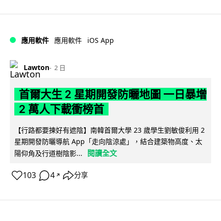
iOS App
應用軟件
應用軟件
Lawton
2 日
首爾大生 2 星期開發防曬地圖 一日暴增
2 萬人下載衝榜首
【行路都要揀好有遮陰】南韓首爾大學 23 歲學生劉敏俊利用 2
星期開發防曬導航 App「走向陰涼處」，結合建築物高度、太
閱讀全文
陽仰角及行道樹陰影...
103
4
分享
↗