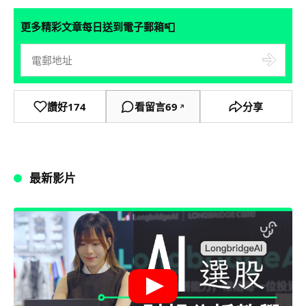
📮
更多精彩文章每日送到電子郵箱
讚好
174
看留言
69
分享
↗
最新影片