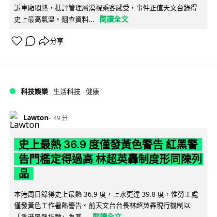
訴車廂悶熱，批評管理層漠視乘客感受，事件正值天文台錄得
閱讀全文
史上最高氣溫。翻查資料...
分享
科技娛樂
生活科技
健康
Lawton
49 分
史上最熱 36.9 度僅發黃色警告 紅黑警
告門檻定得過高 林超英轟制度形同陳列
品
本港周日錄得史上最熱 36.9 度，上水更達 39.8 度，惟勞工處
僅發黃色工作暑熱警告。前天文台台長林超英轟現行機制以
閱讀全文
「香港暑熱指數」為基...