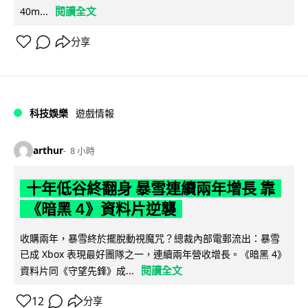
閱讀全文
40m...
分享
科技娛樂
遊戲情報
arthur
8 小時
十年低谷終翻身 暴雪連續兩年增長 靠
《暗黑 4》資料片逆襲
收購兩年，暴雪終於擺脫動視魔咒？總裁內部電郵流出：暴雪
已成 Xbox 表現最好團隊之一，連續兩年營收增長。《暗黑 4》
閱讀全文
資料片同《守望先鋒》成...
12
分享