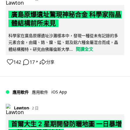
廣島原爆遺址驚現神秘合金 科學家指晶
體結構前所未見
科學家在廣島原爆遺址沙灘樣本中，發現一種從未有記錄的多
元素合金，由鐵、鉻、鎳、錳、鉬及鋁六種金屬混合而成，晶
閱讀全文
體結構獨特。研究由佛羅倫斯大學...
142
17
分享
↗
iOS App
應用軟件
應用軟件
Lawton
2 日
首爾大生 2 星期開發防曬地圖 一日暴增