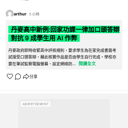
arthur
5 小時
丹麥高中新例:回家功課一律加口頭答辯
對抗 9 成學生用 AI 作弊
丹麥政府即時收緊高中評核規則，要求學生為在家完成書面考
試接受口頭答辯，藉此核實作品是否由學生自行完成。學校亦
閱讀全文
要在筆試監察電腦螢幕、設定網絡防...
分享
ADVERTISEMENT