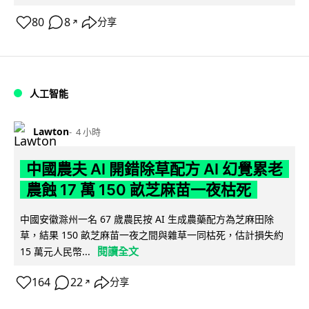
80
8
分享
↗
人工智能
Lawton
4 小時
中國農夫 AI 開錯除草配方 AI 幻覺累老
農蝕 17 萬 150 畝芝麻苗一夜枯死
中國安徽滁州一名 67 歲農民按 AI 生成農藥配方為芝麻田除
草，結果 150 畝芝麻苗一夜之間與雜草一同枯死，估計損失約
閱讀全文
15 萬元人民幣...
164
22
分享
↗