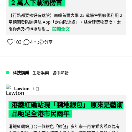
2 萬人下載衝榜首
【行路都要揀好有遮陰】南韓首爾大學 23 歲學生劉敏俊利用 2
星期開發防曬導航 App「走向陰涼處」，結合建築物高度、太
閱讀全文
陽仰角及行道樹陰影...
103
4
分享
↗
科技娛樂
生活娛樂
城中熱話
Lawton
1 日
港鐵紅磡站現「黐地銀包」 原來是藝術
品呃足全港市民兩年
港鐵紅磡站月台一個銀色「銀包」多年來一再令乘客誤以為有