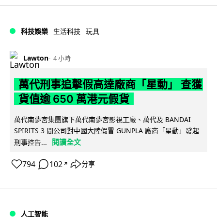
科技娛樂
生活科技
玩具
Lawton
4 小時
萬代刑事追擊假高達廠商「星動」 查獲
貨值逾 650 萬港元假貨
萬代南夢宮集團旗下萬代南夢宮影視工廠、萬代及 BANDAI
SPIRITS 3 間公司對中國大陸假冒 GUNPLA 廠商「星動」發起
閱讀全文
刑事控告...
794
102
分享
↗
人工智能