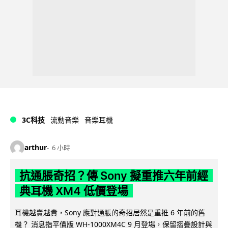
3C科技
流動音樂
音樂耳機
arthur
6 小時
抗通脹奇招？傳 Sony 擬重推六年前經
典耳機 XM4 低價登場
耳機越賣越貴，Sony 應對通脹的奇招居然是重推 6 年前的舊
機？ 消息指平價版 WH-1000XM4C 9 月登場，保留摺疊設計與