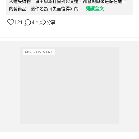
人遺失財物，事主原本打算拾起交還，卻發現原來是黏在地上
閱讀全文
的藝術品。這件名為《失而復得》的...
121
4
分享
↗
ADVERTISEMENT