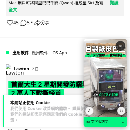
閱讀
Mac 用戶可將阿里巴巴千問 (Qwen) 接駁至 Siri 及寫...
全文
45
5
分享
↗
×
iOS App
應用軟件
應用軟件
Lawton
2 日
首爾大生 2 星期開發防曬地圖 一日暴增
2 萬人下載衝榜首
本網站正使用 Cookie
【行路都要揀好有遮陰】南韓首爾大學 23 歲學生劉敏俊利用 2
我們使用 Cookie 改善網站體驗。 繼續使用
🎵
⛶
星期開發防曬導航 App「走向陰涼處」，結合建築物高度、太
我們的網站即表示您同意我們的
Cookie 政
閱讀全文
陽仰角及行道樹陰影...
策
。
📖 文字版訪問
→