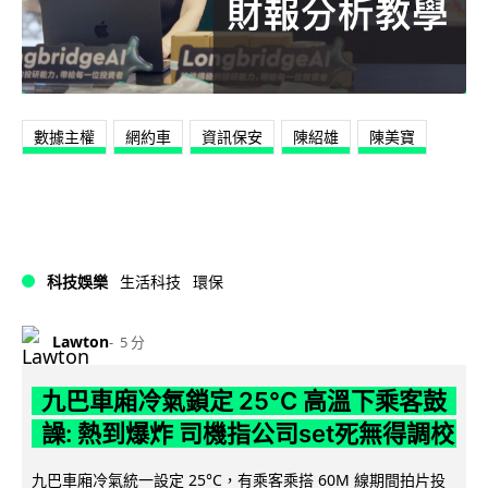
數據主權
網約車
資訊保安
陳紹雄
陳美寶
科技娛樂
生活科技
環保
Lawton
5 分
九巴車廂冷氣鎖定 25°C 高溫下乘客鼓
譟: 熱到爆炸 司機指公司set死無得調校
九巴車廂冷氣統一設定 25°C，有乘客乘搭 60M 線期間拍片投