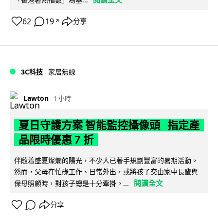
62
19
分享
↗
3C科技
家居無線
Lawton
1 小時
夏日守護方案 智能監控攝像頭 指定產
品限時優惠 7 折
伴隨着盛夏燦爛的陽光，不少人已著手規劃豐富的暑期活動。
然而，父母在忙碌工作、日常外出，或將孩子交由家中長輩與
閱讀全文
保母照顧時，對孩子總是十分牽掛。...
分享