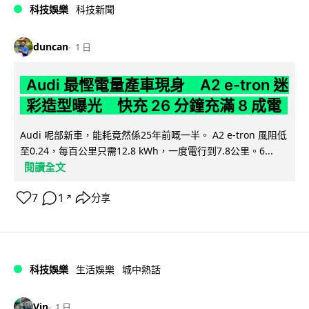
科技娛樂
科技新聞
duncan
1 日
Audi 最慳電量產車現身 A2 e-tron 迷
彩造型曝光 快充 26 分鐘充滿 8 成電
Audi 呢部新車，能耗竟然係25年前嘅一半。 A2 e-tron 風阻低
至0.24，每百公里只需12.8 kWh，一度電行到7.8公里。6...
閱讀全文
7
1
分享
↗
科技娛樂
生活娛樂
城中熱話
Vin
1 日