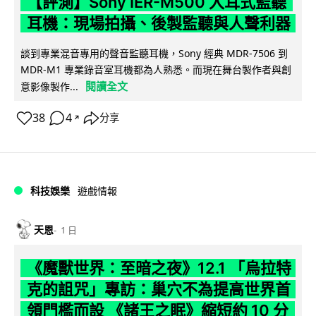
【評測】Sony IER-M500 入耳式監聽
耳機：現場拍攝、後製監聽與人聲利器
談到專業混音專用的聲音監聽耳機，Sony 經典 MDR-7506 到
MDR-M1 專業錄音室耳機都為人熟悉。而現在舞台製作者與創
閱讀全文
意影像製作...
38
4
分享
↗
科技娛樂
遊戲情報
天恩
1 日
《魔獸世界：至暗之夜》12.1 「烏拉特
克的詛咒」專訪：巢穴不為提高世界首
領門檻而設 《諸王之眠》縮短約 10 分