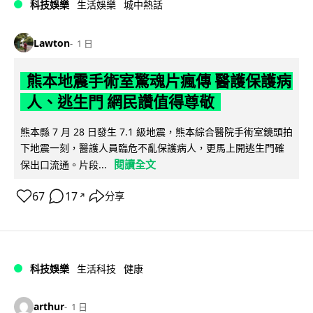
科技娛樂
生活娛樂
城中熱話
Lawton
1 日
熊本地震手術室驚魂片瘋傳 醫護保護病
人、逃生門 網民讚值得尊敬
熊本縣 7 月 28 日發生 7.1 級地震，熊本綜合醫院手術室鏡頭拍
下地震一刻，醫護人員臨危不亂保護病人，更馬上開逃生門確
閱讀全文
保出口流通。片段...
67
17
分享
↗
科技娛樂
生活科技
健康
arthur
1 日