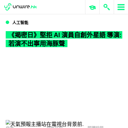
WWDC 2026
GenAI 與雲端科技專區
ERP 與商業 AI
《揭密日》堅拒 AI 演員自創外星語 導演:若演不出寧用海豚聲
人工智能
《揭密日》堅拒 AI 演員自創外星語 導演:
若演不出寧用海豚聲
作者
發佈日期
閱讀時間