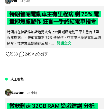
Vin
23 小時
特朗普嘲電動車主有里程病 剩 75% 電
量即焦慮發作 狂言一手終結電車指令
特朗普在拉斯維加斯造勢大會上公開嘲諷電動車車主患有「里
程焦慮病」，聲稱電量剩 75% 便發作，並重申已廢除電動車強
閱讀全文
制令。惟專業車媒隨即反駁，...
553
249
分享
↗
人工智能
Lawton
23 小時
微軟刪走 32GB RAM 遊戲建議 分析: