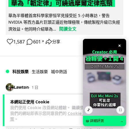
華為「韜定律」可繞過摩爾定律瓶頸
華為半導體首席科學家廖恒罕見接受近 5 小時專訪，警告
NVIDIA 等西方晶片巨頭正逼近物理極限，傳統製程升級已失經
閱讀全文
濟效益。他同時介紹華為...
1,587
601
分享
↗
×
科技娛樂
生活娛樂
城中熱話
Lawton
1 日
本網站正使用 Cookie
家長無得慳錢買二手書 電子啟動碼鎖死
我們使用 Cookie 改善網站體驗。 繼續使用
🎵
二手教科書 學生無法做功課
⛶
我們的網站即表示您同意我們的
Cookie 政
策
。
📖 詳細評測
→
社福界立法會議員陳文宜指，一間中學書單價錢按年加 14.7%