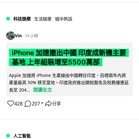
科技娛樂
生活娛樂
城中熱話
Vin
19 小時
iPhone 加速撤出中國 印度成新機主要
基地 上年組裝增至5500萬部
Apple 加速將 iPhone 生產線由中國轉往印度，目標兩年內將
產量最高 50% 移至當地。印度政府推出關稅豁免及稅務優惠延
閱讀全文
長至 204...
428
207
分享
↗
人工智能