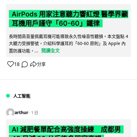
AirPods 用家注意聽力響紅燈 醫學界籲
耳機用戶謹守「60-60」鐵律
長時間高音量佩戴耳機可能導致永久性噪音性聽損。本文盤點 4
大聽力受損警號，介紹科學護耳的「60-60 原則」及 Apple 內
閱讀全文
置防護功能，...
18
分享
人工智能
arthur
1 日
AI 減肥餐單配合高強度操練 成都男