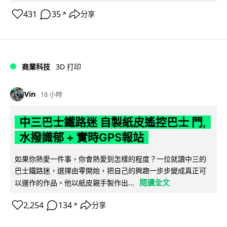
431
35
分享
↗
商業科技
3D 打印
Vin
18 小時
中三巴士鐵路迷 自製紙皮遙控巴士 門,
水撥識郁 + 實時GPS報站
如果你熱愛一件事，你會熱愛到怎樣的程度？一位就讀中三的
巴士鐵路迷，選擇由零開始，把自己的興趣一步步變成真正可
閱讀全文
以運作的作品。他以紙皮親手製作出...
2,254
134
分享
↗