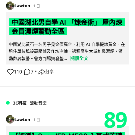
Lawton
1 日
中國湖北男自學 AI 「煉金術」 屋內煉
金冒濃煙驚動全區
中國湖北黃石一名男子見金價高企，利用 AI 自學提煉黃金，在
租住單位私設高壓爐及作坊冶煉，過程產生大量刺鼻濃煙，驚
閱讀全文
動鄰居報警。警方到場揭發整...
110
7
分享
↗
3C科技
流動音樂
89
Lawton
1 日