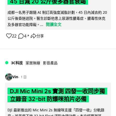
45 日減 20 公斤後多器官衰竭
成都一名男子跟隨 AI 制訂高強度減脂計劃，45 日內減去約 20
公斤後昏迷送院。醫生診斷他患上尿源性膿毒症、膿毒性休克
閱讀全文
及多器官功能障礙。...
22
4
分享
↗
3C科技
家居無線
影音產品
Vin
1 日
DJI Mic Mini 2s 實測 四發一收同步獨
立錄音 32-bit 防爆咪拍片必備
DJI 最新推出的 Mic Mini 2s 無線咪支援「四發一收」分軌錄
音，並首度下放 32-bit Float 浮點內錄功能。本文經實測其...