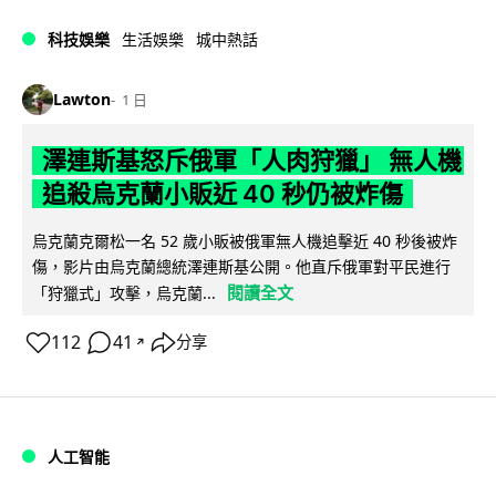
科技娛樂
生活娛樂
城中熱話
Lawton
1 日
澤連斯基怒斥俄軍「人肉狩獵」 無人機
追殺烏克蘭小販近 40 秒仍被炸傷
烏克蘭克爾松一名 52 歲小販被俄軍無人機追擊近 40 秒後被炸
傷，影片由烏克蘭總統澤連斯基公開。他直斥俄軍對平民進行
閱讀全文
「狩獵式」攻擊，烏克蘭...
112
41
分享
↗
人工智能