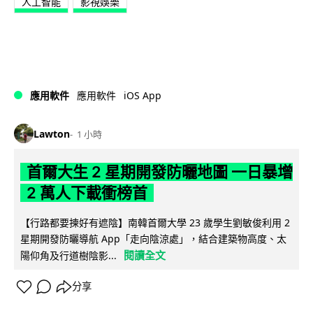
人工智能
影視娛樂
iOS App
應用軟件
應用軟件
Lawton
1 小時
首爾大生 2 星期開發防曬地圖 一日暴增
2 萬人下載衝榜首
【行路都要揀好有遮陰】南韓首爾大學 23 歲學生劉敏俊利用 2
星期開發防曬導航 App「走向陰涼處」，結合建築物高度、太
閱讀全文
陽仰角及行道樹陰影...
分享