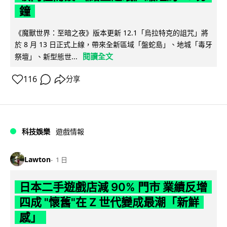
鐘
《魔獸世界：至暗之夜》版本更新 12.1「烏拉特克的詛咒」將
於 8 月 13 日正式上線，帶來全新區域「盤蛇島」、地城「毒牙
閱讀全文
祭壇」、新型態世...
116
分享
科技娛樂
遊戲情報
Lawton
1 日
日本二手遊戲店減 90% 門市 業績反增
四成 "懷舊"在 Z 世代變成最潮「新鮮
感」